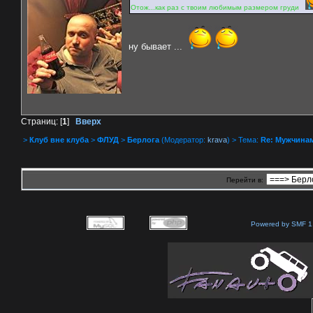
Отож...как раз с твоим любимым размером груди
ну бывает ...
Страниц: [
1
]
Вверх
>
Клуб вне клуба
>
ФЛУД
>
Берлога
(Модератор:
krava
) > Тема:
Re: Мужчинам
Перейти в:
Powered by SMF 1