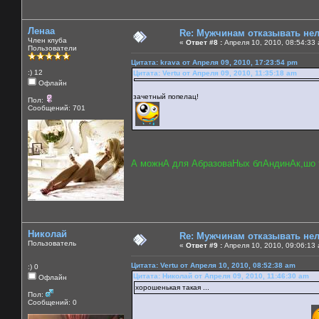
Ленаа
Re: Мужчинам отказывать нель
Член клуба
«
Ответ #8 :
Апреля 10, 2010, 08:54:33
Пользователи
Цитата: krava от Апреля 09, 2010, 17:23:54 pm
:) 12
Цитата: Vertu от Апреля 09, 2010, 11:35:18 am
Офлайн
зачетный попелац!
Пол:
Сообщений: 701
А можнА для АбразоваНых блАндинАк,шо т
Николай
Re: Мужчинам отказывать нель
Пользователь
«
Ответ #9 :
Апреля 10, 2010, 09:06:13
Цитата: Vertu от Апреля 10, 2010, 08:52:38 am
:) 0
Цитата: Николай от Апреля 09, 2010, 11:46:30 am
Офлайн
хорошенькая такая ...
Пол:
Сообщений: 0