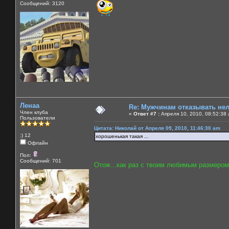
Сообщений: 3120
Ленаа
Re: Мужчинам отказывать нель
Член клуба
«
Ответ #7 :
Апреля 10, 2010, 08:52:38
Пользователи
Цитата: Николай от Апреля 09, 2010, 11:46:30 am
:) 12
хорошенькая такая ...
Офлайн
Пол:
Сообщений: 701
Отож...как раз с твоим любимым размером