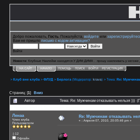
Добро пожаловать,
Гость
. Пожалуйста,
войдите
или
зарегистрируйтес
Вам не пришло
письмо с кодом активации?
Войти
Новости
: Клубные Наклейки находятся У ДИМ ДИМА . прошу наклеивать у негоже 
НА САЙТ
НАЧАЛО
ПОМОЩЬ
ПОИСК
ВОЙТИ
РЕГИСТРАЦИЯ
>
Клуб вне клуба
>
ФЛУД
>
Берлога
(Модератор:
krava
) > Тема:
Re: Мужчинам
Страниц: [
1
]
Вниз
Автор
Тема: Re: Мужчинам отказывать нельзя ))) (
0 Пользователей и 1 Гость смотрят эту тему.
Ленаа
Re: Мужчинам отказывать нель
Член клуба
«
:
Апреля 07, 2010, 20:05:46 pm »
Пользователи
:) 12
Офлайн