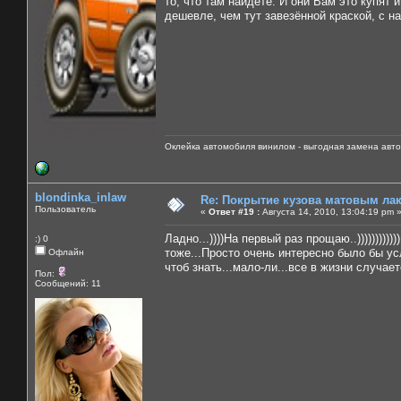
то, что там найдёте. И они Вам это купят
дешевле, чем тут завезённой краской, с на
Оклейка автомобиля винилом - выгодная замена авто
blondinka_inlaw
Re: Покрытие кузова матовым лако
Пользователь
«
Ответ #19 :
Августа 14, 2010, 13:04:19 pm 
Ладно...))))На первый раз прощаю..))))))))
:) 0
тоже...Просто очень интересно было бы ус
Офлайн
чтоб знать...мало-ли...все в жизни случаетс
Пол:
Сообщений: 11