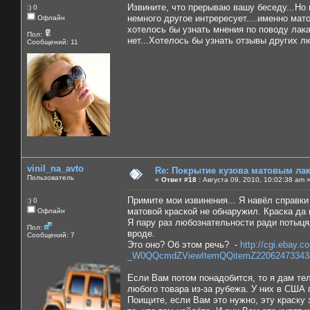
Извините, что прерываю вашу беседу...Но 
:) 0
немного другое интрересует....именно мато
Офлайн
хотелось бы узнать мнения по поводу лака
Пол:
нет...Хотелось бы узнать отзывы других лю
Сообщений: 11
vinil_na_avto
Re: Покрытие кузова матовым лако
Пользователь
«
Ответ #18 :
Августа 09, 2010, 10:02:38 am 
Примите мои извинения... Я навёл справки
:) 0
матовой краской не обнаружил. Краска да 
Офлайн
Я пару раз любознательности ради потыця
Пол:
вроде.
Сообщений: 7
Это оно? Об этом речь? -
http://cgi.ebay.
_W0QQcmdZViewItemQQitemZ220624733438
Если Вам потом понадобится, то я дам те
любого товара из-за рубежа. У них в США 
Поищите, если Вам это нужно, эту краску 