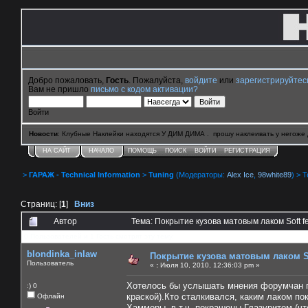
Добро пожаловать,
Гость
. Пожалуйста,
войдите
или
зарегистрируйтес
Вам не пришло
письмо с кодом активации?
Войти
Новости
: Клубные Наклейки находятся У ДИМ ДИМА . прошу наклеивать у негоже 
НА САЙТ
НАЧАЛО
ПОМОЩЬ
ПОИСК
ВОЙТИ
РЕГИСТРАЦИЯ
>
ГАРАЖ - Technical Information
>
Tuning
(Модераторы:
Alex Ice
,
98white89
) > 
Страниц: [
1
]
Вниз
Автор
Тема: Покрытие кузова матовым лаком Soft 
0 Пользователей и 1 Гость смотрят эту тему.
blondinka_inlaw
Покрытие кузова матовым лаком So
Пользователь
«
:
Июля 10, 2010, 12:36:03 pm »
Хотелось бы услышать мнения форумчан п
:) 0
краской).Кто сталкивался, каким лаком по
Офлайн
Хаммеры, в т.ч. покрашены Глазуритом (что