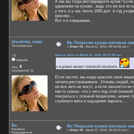
А как вы тогда реставрируете кузов? Есл
царапинки на кузове...ведь это же все ест
у кого, а у нас около 1000 дол. в год ухо
красиво....
Вот я и спрашиваю....
blondinka_inlaw
Re: Покрытие кузова матовым лако
Пользователь
«
Ответ #4 :
Июля 11, 2010, 09:43:59 am »
Цитата: Gera от Июля 11, 2010, 08:17:00 am
:) 0
Офлайн
А Я ДУМАЛ МОЖЕТ ПЛЕНКОЙ ОБКЛЕИТЬ
Пол:
Сообщений: 11
Если честно, мы когда красили свою машин
читали,расспрашивали...Отзывы людей, по 
на все авто не могут, а если захочется ее
как-то сказал, что у него под этой пленко
поиграться с пленкой безрисково, можно то
глубокого мата и ощущения бархата.....
Бо.
Re: Покрытие кузова матовым лако
President
«
Ответ #5 :
Июля 11, 2010, 20:24:51 pm »
Пользователи