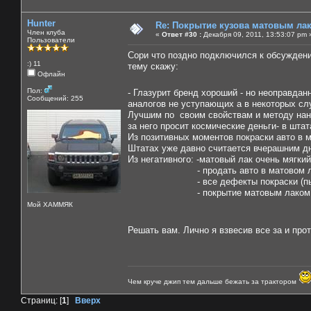
Hunter
Re: Покрытие кузова матовым лако
Член клуба
«
Ответ #30 :
Декабря 09, 2011, 13:53:07 pm 
Пользователи
Сори что поздно подключился к обсуждени
:) 11
тему скажу:
Офлайн
Пол:
- Глазурит бренд хороший - но неоправдан
Сообщений: 255
аналогов не уступающих а в некоторых сл
Лучшим по своим свойствам и методу нане
за него просит космические деньги- в штат
Из позитивных моментов покраски авто в 
Штатах уже давно считается вчерашним д
Из негативного: -матовый лак очень мягки
- продать авто в матовом лаке 
- все дефекты покраски (пылинки, п
- покрытие матовым лаком являетс
Мой ХАММЯК
Решать вам. Лично я взвесив все за и про
Чем круче джип тем дальше бежать за трактором
Страниц: [
1
]
Вверх