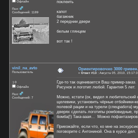
поклеить
Офлайн
Пол:
капот
Сообщений: 1189
багажник
2 переднии двери
белым глянцем
вот так !
vinil_na_avto
Ориентировочно 3000 гривен
Пользователь
«
Ответ #13 :
Августа 05, 2010, 15:17:
Где-то так оценивается Ваш пример-заказ
:) 0
Рисунок и логотип любой. Гарантия 5 лет.
Офлайн
Пол:
Можно, кстати (ох, видел я любительский с
Сообщений: 7
щелевики, установить чёрные отбойники-к
полевой рации и на турели (спецработа) м
дверях сделать логотипы ромбовидные, при
бомба(!) Така-ааая... Можно пофантазиров
Приезжайте, если что, ко мне на экскурсию
поговорите с Антониной. Она в курсе дел.