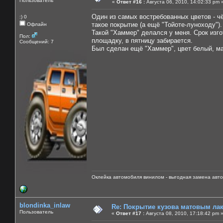
Пользователь
«
Ответ #16 :
Августа 06, 2010, 14:02:33 pm 
Один из самых востребованных цветов - ч
:) 0
такое покрытие (а ещё "Тойоте-луноходу").
Офлайн
Такой "Хаммер" делался у меня. Срок изго
Пол:
площадку, в пятницу забирается.
Сообщений: 7
Был сделан ещё "Хаммер", цвет белый, ма
Оклейка автомобиля винилом - выгодная замена авто
blondinka_inlaw
Re: Покрытие кузова матовым лако
Пользователь
«
Ответ #17 :
Августа 08, 2010, 17:18:42 pm 