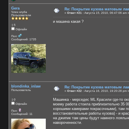
Gera
Re: Покрытие кузова матовым лако
Член клуба
«
Ответ #21 :
Августа 15, 2010, 06:47:06 am 
Пользователи
и машина какая ?
:) 5
Офлайн
Пол:
Сообщений: 1735
blondinka_inlaw
Re: Покрытие кузова матовым лако
Пользователь
«
Ответ #22 :
Августа 16, 2010, 19:20:28 pm 
Машинка - мерседес ML.Красили где-то око
:) 0
моему работа стоила приблизительно 35 0
Офлайн
хорошими камерами покрасочными), там по
Пол:
восстановительные работы кузова) - и кра
Сообщений: 11
на джипик там цены будут намного лояльн
навороченности.