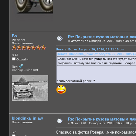
Бо.
Re: Покрытие кузова матовым лако
President
«
Ответ #27 :
Октября 05, 2010, 00:16:45 am 
Пользователи
Цитата: Бо. от Августа 20, 2010, 16:31:19 pm
Цитата: blondinka_inlaw от Августа 20, 2010, 09:24
:) 13
Спасибо! Очень хочется увидеть, как это будет выгл
Офлайн
выкрашен, потому что мат был не глубокий....скорее
Пол:
Сообщений: 1189
опять рекламный ролик ?
blondinka_inlaw
Re: Покрытие кузова матовым лако
Пользователь
«
Ответ #28 :
Октября 09, 2010, 16:26:18 pm 
Спасибо за фотки Ровера...мне понравилс
:) 0