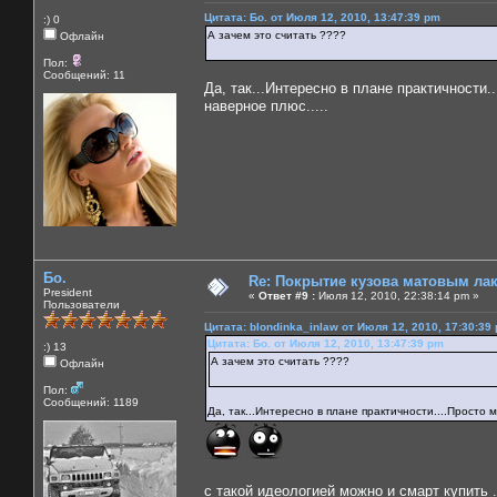
Цитата: Бо. от Июля 12, 2010, 13:47:39 pm
:) 0
А зачем это считать ????
Офлайн
Пол:
Сообщений: 11
Да, так...Интересно в плане практичности.
наверное плюс.....
Бо.
Re: Покрытие кузова матовым лако
President
«
Ответ #9 :
Июля 12, 2010, 22:38:14 pm »
Пользователи
Цитата: blondinka_inlaw от Июля 12, 2010, 17:30:39
Цитата: Бо. от Июля 12, 2010, 13:47:39 pm
:) 13
А зачем это считать ????
Офлайн
Пол:
Сообщений: 1189
Да, так...Интересно в плане практичности....Просто 
с такой идеологией можно и смарт купить .