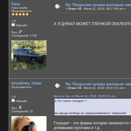
Gera
Re: Покрытие кузова матовым лако
Член клуба
«
Ответ #2 :
Июля 11, 2010, 08:17:00 am »
Пользователи
:) 5
А Я ДУМАЛ МОЖЕТ ПЛЕНКОЙ ОБКЛЕИ
Офлайн
Пол:
Сообщений: 1735
blondinka_inlaw
Re: Покрытие кузова матовым лако
Пользователь
«
Ответ #3 :
Июля 11, 2010, 09:37:21 am »
Цитата: Бо. от Июля 11, 2010, 08:02:31 am
:) 0
а что такое глазурит ?
Офлайн
Пол:
Сообщений: 11
мы вроде вообще не заморачиваемся с покраской .
Глазурит - это фирма которая занимается 
добавками,грунтами,и т.д.