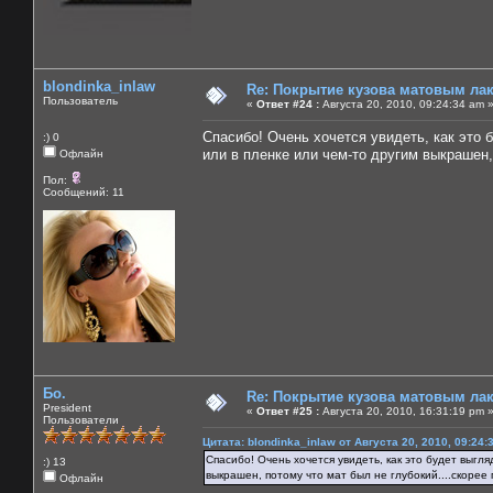
blondinka_inlaw
Re: Покрытие кузова матовым лако
Пользователь
«
Ответ #24 :
Августа 20, 2010, 09:24:34 am 
Спасибо! Очень хочется увидеть, как это 
:) 0
или в пленке или чем-то другим выкрашен,
Офлайн
Пол:
Сообщений: 11
Бо.
Re: Покрытие кузова матовым лако
President
«
Ответ #25 :
Августа 20, 2010, 16:31:19 pm 
Пользователи
Цитата: blondinka_inlaw от Августа 20, 2010, 09:24:
Спасибо! Очень хочется увидеть, как это будет выгля
:) 13
выкрашен, потому что мат был не глубокий....скорее 
Офлайн