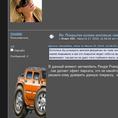
SHARK
Re: Покрытие кузова матовым лако
Пользователь
«
Ответ #23 :
Августа 17, 2010, 11:34:34 am »
Цитата: blondinka_inlaw от Июля 10, 2010, 12:36:03
:) 0
Хотелось бы услышать мнения форумчан по теме покр
Офлайн
лаком покрывали и как это покрытие ведет себя на п
Сообщений: 2
привлекает, так как он не дает того глубокого мата, 
В данный момент автомобиль Рендж Ровер с
, лак делает эфект бархата, это не какой
решали кому доверить данную покраску, к