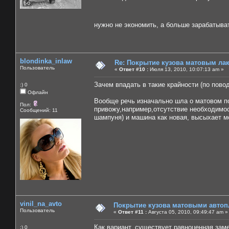
нужно не экономить, а больше зарабатыв
blondinka_inlaw
Re: Покрытие кузова матовым лако
Пользователь
«
Ответ #10 :
Июля 13, 2010, 10:07:13 am »
Зачем впадать в такие крайности (по поводу
:) 0
Офлайн
Вообще речь изначально шла о матовом пок
Пол:
привожу,например,отсутствие необходимос
Сообщений: 11
шампуня) и машина как новая, высыхает мо
vinil_na_avto
Покрытие кузова матовыми автоп
Пользователь
«
Ответ #11 :
Августа 05, 2010, 09:49:47 am »
Как вариант, существует равноценная зам
:) 0