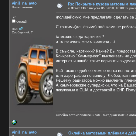
vinil_na_avto
Re: Покрытие кузова матовым лако
Пользователь
«
Ответ #15 :
Августа 05, 2010, 18:09:09 pm 
\полицейскую мне предлагали сделать за 2
:) 0
Офлайн
С тонкими(дешёвыми) плёнками не работаю.
Пол:
Сообщений: 7
\а можно сюда картинки ?
а то не очень много времени ...\
В смысле, картинки? Какие? Вы предостав
Конкретно "Хаммер-коп" выклеивать не до
интернет и нашёл такие варианты выделки
Всё такое-подобное можно легко воплотит
для аэрографии по винилу. Любой, как гов
Решётку радиатора можно выклеить плёнкой
А хаммеровские супердиски, что на Ваших
покупками в США и доставкой в СНГ. Полу
Оклейка автомобиля винилом - выгодная замена авто
vinil_na_avto
Оклейка матовыми плёнками даёт