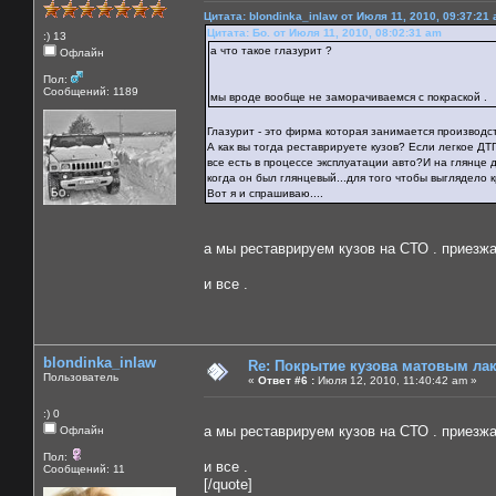
Цитата: blondinka_inlaw от Июля 11, 2010, 09:37:21
Цитата: Бо. от Июля 11, 2010, 08:02:31 am
:) 13
а что такое глазурит ?
Офлайн
Пол:
Сообщений: 1189
мы вроде вообще не заморачиваемся с покраской .
Глазурит - это фирма которая занимается производст
А как вы тогда реставрируете кузов? Если легкое ДТ
все есть в процессе эксплуатации авто?И на глянце до
когда он был глянцевый...для того чтобы выглядело кр
Вот я и спрашиваю....
а мы реставрируем кузов на СТО . приезжа
и все .
blondinka_inlaw
Re: Покрытие кузова матовым лако
Пользователь
«
Ответ #6 :
Июля 12, 2010, 11:40:42 am »
:) 0
а мы реставрируем кузов на СТО . приезжа
Офлайн
Пол:
и все .
Сообщений: 11
[/quote]