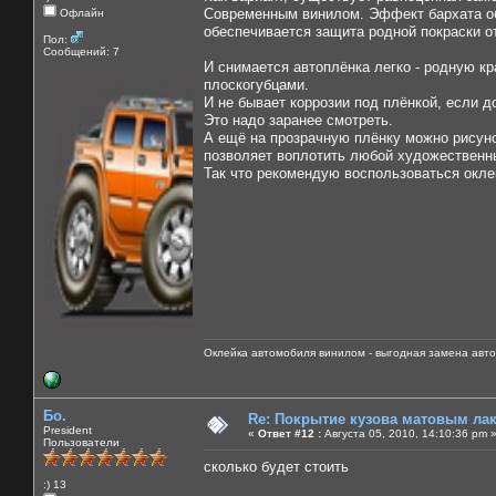
Современным винилом. Эффект бархата об
Офлайн
обеспечивается защита родной покраски от
Пол:
Сообщений: 7
И снимается автоплёнка легко - родную кр
плоскогубцами.
И не бывает коррозии под плёнкой, если д
Это надо заранее смотреть.
А ещё на прозрачную плёнку можно рисуно
позволяет воплотить любой художественн
Так что рекомендую воспользоваться окле
Оклейка автомобиля винилом - выгодная замена авто
Бо.
Re: Покрытие кузова матовым лако
President
«
Ответ #12 :
Августа 05, 2010, 14:10:36 pm 
Пользователи
сколько будет стоить
:) 13