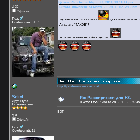
Цитата: Alex Ice от Марта 28, 2011, 19:18:14 pm
:) 35
Цитата: 98white89 от Марта 28, 2011, 16:12:19 pm
Офлайн
Пол:
ну такое как то не очень
даже наверное он
Сообщений: 8197
А где это "ТАКОЕ"?
та от это я тоже непойму где оно
http://gelateria-roma.com.ua/
Sokol
Re: Расширители для Н3.
Друг клуба
«
Ответ #20 :
Марта 28, 2011, 23:30:35
Пользователь
вот
:) 0
Офлайн
Пол:
Сообщений: 11