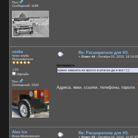
Пол:
Сообщений: 1189
vaska
Re: Расширители для Н3.
Член клуба
«
Ответ #4 :
Октября 03, 2010, 18:14:0
Пользователи
Цитировать
:) 22
нужно заказать их просто в штатах да и все ! ) )
Офлайн
Пол:
Сообщений: 2320
Адреса, явки, ссылки, телефоны, пароли.
Alex Ice
Re: Расширители для Н3.
Всем Moderatoram
«
Ответ #5 :
Октября 04, 2010, 11:07:3