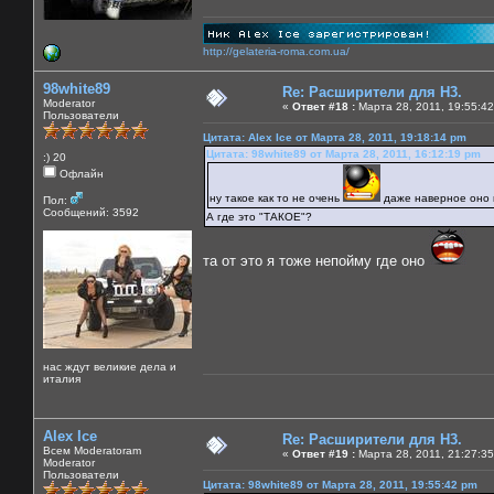
http://gelateria-roma.com.ua/
98white89
Re: Расширители для Н3.
Moderator
«
Ответ #18 :
Марта 28, 2011, 19:55:42
Пользователи
Цитата: Alex Ice от Марта 28, 2011, 19:18:14 pm
Цитата: 98white89 от Марта 28, 2011, 16:12:19 pm
:) 20
Офлайн
ну такое как то не очень
даже наверное оно
Пол:
Сообщений: 3592
А где это "ТАКОЕ"?
та от это я тоже непойму где оно
нас ждут великие дела и
италия
Alex Ice
Re: Расширители для Н3.
Всем Moderatoram
«
Ответ #19 :
Марта 28, 2011, 21:27:35
Moderator
Пользователи
Цитата: 98white89 от Марта 28, 2011, 19:55:42 pm