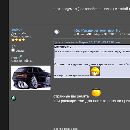
я от подумал ) оставайся с нами ) с тобой 
Sokol
Re: Расширители для Н3.
Друг клуба
«
Ответ #32 :
Марта 30, 2011, 09:14:24
Пользователь
Цитата: vaska от Марта 30, 2011, 05:19:00 am
:) 0
Цитировать
Офлайн
а на этом комплект расширеных крыльев перед и зад 
Пол:
Сообщений: 11
Странно, а я думал они у меня крашены,вот спасибо 
и ездил с не крашеными
странные вы ребята
или расширетели для вас это резинки при
Всегда ваш Sokol