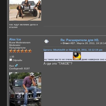
нас ждут великие дела и
италия
Alex Ice
Re: Расширители для Н3.
Всем Moderatoram
«
Ответ #17 :
Марта 28, 2011, 19:18:14
Moderator
Пользователи
Цитата: 98white89 от Марта 28, 2011, 16:12:19 pm
:) 35
ну такое как то не очень
даже наверное оно
Офлайн
А где это "ТАКОЕ"?
Пол:
Сообщений: 8197