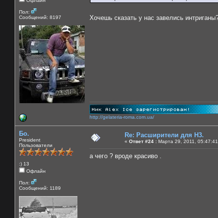
Офлайн
Пол:
Хочешь сказать у нас завелись интриганы
Сообщений: 8197
http://gelateria-roma.com.ua/
Бо.
Re: Расширители для Н3.
President
«
Ответ #24 :
Марта 29, 2011, 05:47:41
Пользователи
а чего ? вроде красиво .
:) 13
Офлайн
Пол:
Сообщений: 1189