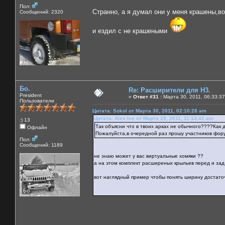
Пол:
Странно, а я думал они у меня крашены,вот
Сообщений: 2320
и ездил с не крашеными
Бо.
Re: Расширители для Н3.
President
«
Ответ #31 :
Марта 30, 2011, 06:33:37
Пользователи
Цитата: Sokol от Марта 30, 2011, 02:10:28 am
Цитата: Alex Ice от Марта 29, 2011, 11:14:41 am
:) 13
Так объясни что в твоих арках не обычного????Как 
Офлайн
Пожалуйста,в очередной раз прошу участников фор
Пол:
Сообщений: 1189
не знаю может у вас виртуальные хомяки ??
а на этом комплект расширеных крыльев перед и зад 
вот наглядный пример чтобы понять ширину достато