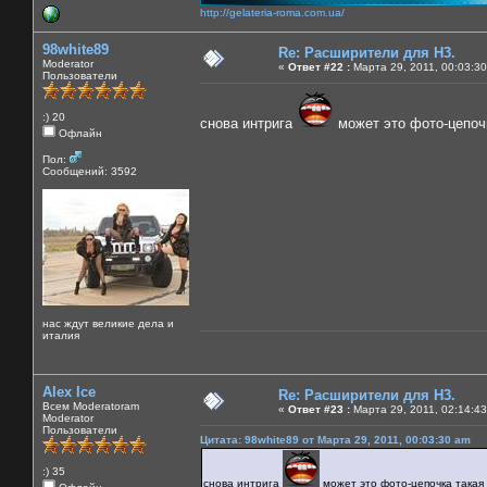
http://gelateria-roma.com.ua/
98white89
Re: Расширители для Н3.
Moderator
«
Ответ #22 :
Марта 29, 2011, 00:03:30
Пользователи
:) 20
снова интрига
может это фото-цепочк
Офлайн
Пол:
Сообщений: 3592
нас ждут великие дела и
италия
Alex Ice
Re: Расширители для Н3.
Всем Moderatoram
«
Ответ #23 :
Марта 29, 2011, 02:14:43
Moderator
Пользователи
Цитата: 98white89 от Марта 29, 2011, 00:03:30 am
:) 35
снова интрига
может это фото-цепочка такая