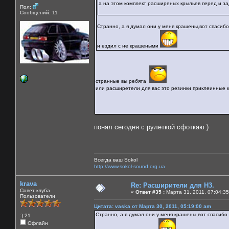
а на этом комплект расширеных крыльев перед и зад
Пол:
Сообщений: 11
Странно, а я думал они у меня крашены,вот спасибо 
и ездил с не крашеными
странные вы ребята
или расширетели для вас это резинки приклеинные к
понял сегодня с рулеткой сфоткаю )
Всегда ваш Sokol
http://www.sokol-sound.org.ua
krava
Re: Расширители для Н3.
Совет клуба
«
Ответ #35 :
Марта 31, 2011, 07:04:35
Пользователи
Цитата: vaska от Марта 30, 2011, 05:19:00 am
Странно, а я думал они у меня крашены,вот спасибо 
:) 21
Офлайн