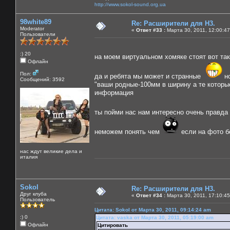
http://www.sokol-sound.org.ua
98white89
Re: Расширители для Н3.
Moderator
«
Ответ #33 :
Марта 30, 2011, 12:00:47
Пользователи
:) 20
на моем виртуальном хомяке стоят вот та
Офлайн
Пол:
да и ребята мы может и странные
но
Сообщений: 3592
"ваши родные-100мм в ширину а те которые
информация
ты пойми нас нам интересно очень правда 
неможем понять чем
если на фото бе
нас ждут великие дела и
италия
Sokol
Re: Расширители для Н3.
Друг клуба
«
Ответ #34 :
Марта 30, 2011, 17:10:45
Пользователь
Цитата: Sokol от Марта 30, 2011, 09:14:24 am
:) 0
Цитата: vaska от Марта 30, 2011, 05:19:00 am
Офлайн
Цитировать