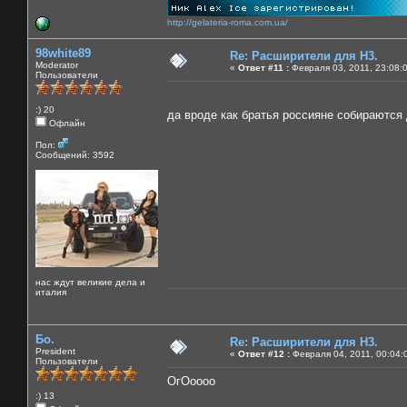
http://gelateria-roma.com.ua/
98white89
Re: Расширители для Н3.
Moderator
«
Ответ #11 :
Февраля 03, 2011, 23:08:
Пользователи
:) 20
да вроде как братья россияне собираются
Офлайн
Пол:
Сообщений: 3592
нас ждут великие дела и
италия
Бо.
Re: Расширители для Н3.
President
«
Ответ #12 :
Февраля 04, 2011, 00:04:
Пользователи
ОгОоооо
:) 13