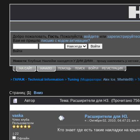
Добро пожаловать,
Гость
. Пожалуйста,
войдите
или
зарегистрируйтес
Вам не пришло
письмо с кодом активации?
Войти
Новости
: Клубные Наклейки находятся У ДИМ ДИМА . прошу наклеивать у негоже 
НА САЙТ
НАЧАЛО
ПОМОЩЬ
ПОИСК
ВОЙТИ
РЕГИСТРАЦИЯ
>
ГАРАЖ - Technical Information
>
Tuning
(Модераторы:
Alex Ice
,
98white89
) > 
Страниц: [
1
]
Вниз
Автор
Тема: Расширители для Н3. (Прочитано 756
0 Пользователей и 1 Гость смотрят эту тему.
vaska
Расширители для Н3.
Член клуба
«
:
Октября 02, 2010, 04:47:21 am »
Пользователи
Кто знает где есть такие накладки на крыл
:) 22
Офлайн