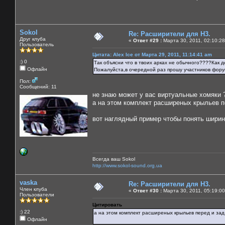
Sokol
Re: Расширители для Н3.
Друг клуба
«
Ответ #29 :
Марта 30, 2011, 02:10:28
Пользователь
Цитата: Alex Ice от Марта 29, 2011, 11:14:41 am
:) 0
Так объясни что в твоих арках не обычного????Как 
Офлайн
Пожалуйста,в очередной раз прошу участников фор
Пол:
Сообщений: 11
не знаю может у вас виртуальные хомяки 
а на этом комплект расширеных крыльев пе
вот наглядный пример чтобы понять ширин
Всегда ваш Sokol
http://www.sokol-sound.org.ua
vaska
Re: Расширители для Н3.
Член клуба
«
Ответ #30 :
Марта 30, 2011, 05:19:00
Пользователи
Цитировать
:) 22
а на этом комплект расширеных крыльев перед и зад 
Офлайн