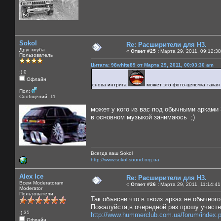
Sokol
Re: Расширители для Н3.
Друг клуба
«
Ответ #25 :
Марта 29, 2011, 09:12:38
Пользователь
Цитата: 98white89 от Марта 29, 2011, 00:03:30 am
:) 0
Офлайн
снова интрига
может это фото-цепочка такая
Пол:
Сообщений: 11
может у кого из вас под обычными арками
в основном музыкой занимаюсь ;)
Всегда ваш Sokol
http://www.sokol-sound.org.ua
Alex Ice
Re: Расширители для Н3.
Всем Moderatoram
«
Ответ #26 :
Марта 29, 2011, 11:14:41
Moderator
Пользователи
Так объясни что в твоих арках не обычног
Пожалуйста,в очередной раз прошу участ
:) 35
http://www.hummerclub.com.ua/forum/index.
Офлайн