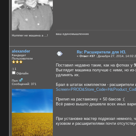
ваш единомышленник
Нummer не машина а ...!
alexander
Re: Расширители для Н3.
Кандидат
«
Ответ #37 :
Декабря 27, 2014, 14:02:
Пользователи
Поставил недавно такие, как на фотках у
9
:) 1
Выглядит машинка получше с ними, но из-з
Офлайн
удлинять их.
Пол:
Сообщений: 371
Брал в штатах комплектом - расширители и
Screen=PROD&Store_Code=H&Product_Cod
Прилип на растаможку + 50 баксов :(
Всё равно вышло дешевле всех иных вари
При установке мастер подрезал немного, 
кузовом и расширителями почти отсутству