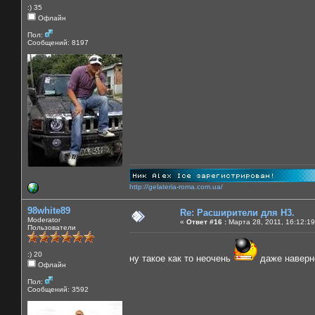
:) 35
Офлайн
Пол:
Сообщений: 8197
http://gelateria-roma.com.ua/
98white89
Re: Расширители для Н3.
Moderator
«
Ответ #16 :
Марта 28, 2011, 16:12:19
Пользователи
:) 20
ну такое как то неочень
даже наверн
Офлайн
Пол:
Сообщений: 3592