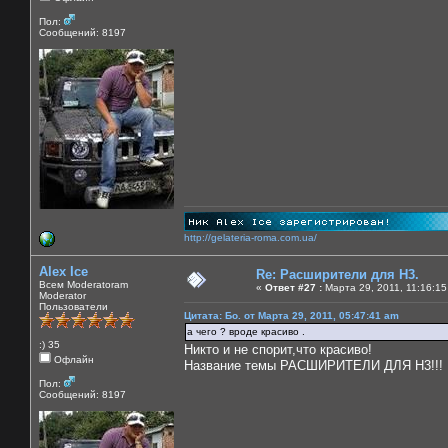
Пол:
Сообщений: 8197
http://gelateria-roma.com.ua/
Alex Ice
Re: Расширители для Н3.
Всем Moderatoram
«
Ответ #27 :
Марта 29, 2011, 11:16:15
Moderator
Пользователи
Цитата: Бо. от Марта 29, 2011, 05:47:41 am
а чего ? вроде красиво .
:) 35
Никто и не спорит,что красиво!
Офлайн
Название темы РАСШИРИТЕЛИ ДЛЯ Н3!!!
Пол:
Сообщений: 8197