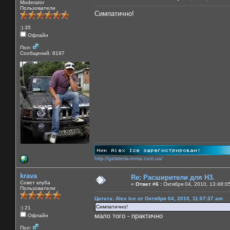
Moderator
Пользователи
Симпатично!
:) 35
Офлайн
Пол:
Сообщений: 8197
http://gelateria-roma.com.ua/
krava
Re: Расширители для Н3.
Совет клуба
«
Ответ #6 :
Октября 04, 2010, 13:48:0
Пользователи
Цитата: Alex Ice от Октября 04, 2010, 11:07:37 am
Симпатично!
:) 21
мало того - практично
Офлайн
Пол: