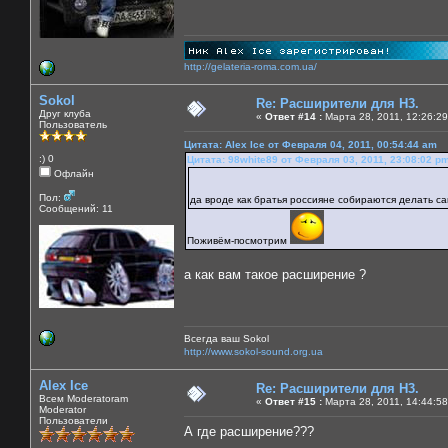
http://gelateria-roma.com.ua/
Sokol
Re: Расширители для Н3.
Друг клуба
«
Ответ #14 :
Марта 28, 2011, 12:26:29
Пользователь
Цитата: Alex Ice от Февраля 04, 2011, 00:54:44 am
:) 0
Цитата: 98white89 от Февраля 03, 2011, 23:08:02 p
Офлайн
Пол:
да вроде как братья россияне собираются делать с
Сообщений: 11
Поживём-посмотрим
а как вам такое расширение ?
Всегда ваш Sokol
http://www.sokol-sound.org.ua
Alex Ice
Re: Расширители для Н3.
Всем Moderatoram
«
Ответ #15 :
Марта 28, 2011, 14:44:58
Moderator
Пользователи
А где расширение???