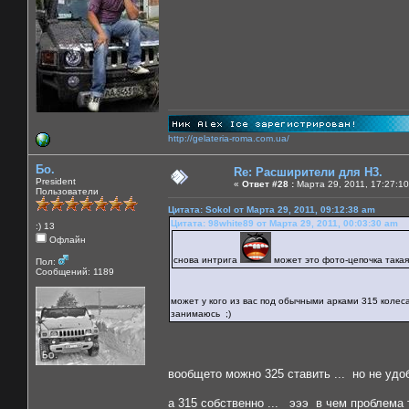
http://gelateria-roma.com.ua/
Бо.
Re: Расширители для Н3.
President
«
Ответ #28 :
Марта 29, 2011, 17:27:10
Пользователи
Цитата: Sokol от Марта 29, 2011, 09:12:38 am
Цитата: 98white89 от Марта 29, 2011, 00:03:30 am
:) 13
Офлайн
снова интрига
может это фото-цепочка такая
Пол:
Сообщений: 1189
может у кого из вас под обычными арками 315 коле
занимаюсь ;)
вообщето можно 325 ставить ... но не удоб
а 315 собственно ... эээ в чем проблема 