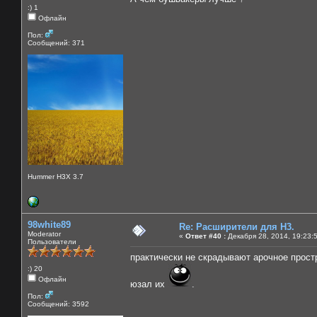
:) 1
Офлайн
Пол:
Сообщений: 371
Hummer H3X 3.7
98white89
Re: Расширители для Н3.
Moderator
«
Ответ #40 :
Декабря 28, 2014, 19:23:
Пользователи
практически не скрадывают арочное простра
:) 20
Офлайн
юзал их
.
Пол:
Сообщений: 3592