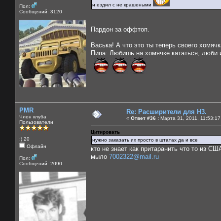
и ездил с не крашеными
Пол:
Сообщений: 3120
Пардон за оффтоп.
Васька! А что это ты теперь своего хомячк
Пипа: Любишь на хомячке кататься, люби и
PMR
Re: Расширители для Н3.
Член клуба
«
Ответ #36 :
Марта 31, 2011, 11:53:17
Пользователи
Цитировать
:) 20
нужно заказать их просто в штатах да и все
Офлайн
кто не знает как притаранить что то из С
мыло
7002322@mail.ru
Пол:
Сообщений: 2090