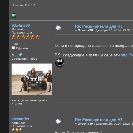
Hummer H3X 3.7
98white89
Re: Расширители для Н3.
Moderator
«
Ответ #38 :
Декабря 27, 2014, 19:30:
Пользователи
:) 20
Если в оффроад не лазаешь, то поздравля
Офлайн
P.S. следующие я взял бы себе эти
http:/
Пол:
Сообщений: 3592
нас ждут великие дела и
италия
alexander
Re: Расширители для Н3.
Кандидат
«
Ответ #39 :
Декабря 28, 2014, 12:27:
Пользователи
А чем бушвакеры лучше ?