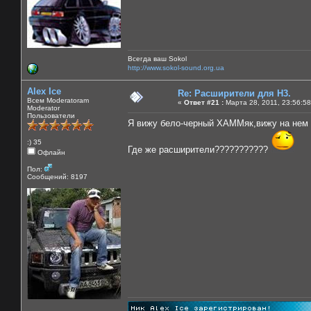
Всегда ваш Sokol
http://www.sokol-sound.org.ua
Alex Ice
Re: Расширители для Н3.
Всем Moderatoram
«
Ответ #21 :
Марта 28, 2011, 23:56:58
Moderator
Пользователи
Я вижу бело-черный ХАММяк,вижу на нем о
:) 35
Где же расширители???????????
Офлайн
Пол:
Сообщений: 8197