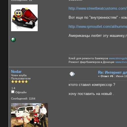
http://www.streetbeatcustoms.com
Вот еще по "внутренностям" - ком
http://www.rpmoutlet.com/atihumme
Американцы любят эту машинку,по
Клей для ремонта бамперов
www.strongpl
Ремонт фар/бамперов в Донецке
www.trvc
Nodar
Re: Интернет 
Член клуба
«
Ответ #6 :
Июня 19
Пользователи
ктото ставил компрессор ?
:) 4
Офлайн
хочу поставить на новый .
Сообщений: 1164