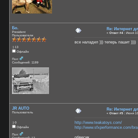
Бо.
Re: Интернет 
President
«
Ответ #4 :
Июня 10
Пользователи
все наладил ))) теперь пашит ))))
:) 13
Офлайн
Пол:
Сообщений: 1189
JR AUTO
Re: Интернет 
Пользователь
«
Ответ #5 :
Июня 16
http://www.teakatoys.com/
:) 0
http://www.sfxperformance.com/br
Офлайн
Пол:
обвесик
Сообщений: 12