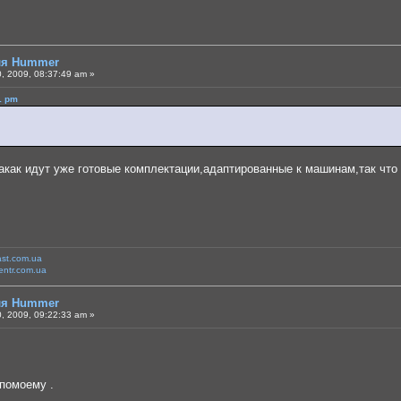
для Hummer
, 2009, 08:37:49 am »
1 pm
акак идут уже готовые комплектации,адаптированные к машинам,так что 
ast.com.ua
entr.com.ua
для Hummer
, 2009, 09:22:33 am »
 помоему .
.