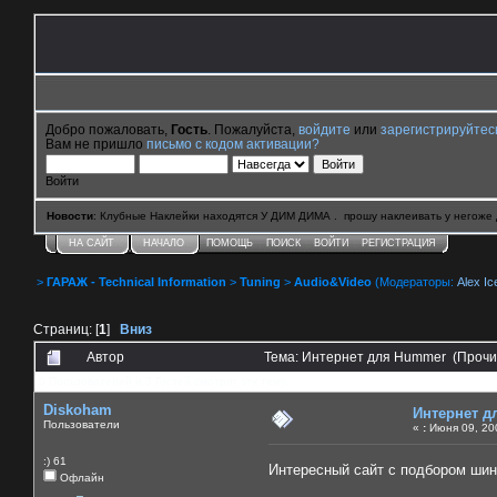
Добро пожаловать,
Гость
. Пожалуйста,
войдите
или
зарегистрируйтес
Вам не пришло
письмо с кодом активации?
Войти
Новости
: Клубные Наклейки находятся У ДИМ ДИМА . прошу наклеивать у негоже 
НА САЙТ
НАЧАЛО
ПОМОЩЬ
ПОИСК
ВОЙТИ
РЕГИСТРАЦИЯ
>
ГАРАЖ - Technical Information
>
Tuning
>
Audio&Video
(Модераторы:
Alex Ic
Страниц: [
1
]
Вниз
Автор
Тема: Интернет для Hummer (Прочи
0 Пользователей и 3 Гостей смотрят эту тему.
Diskoham
Интернет д
Пользователи
«
:
Июня 09, 200
:) 61
Интересный сайт с подбором шин
Офлайн