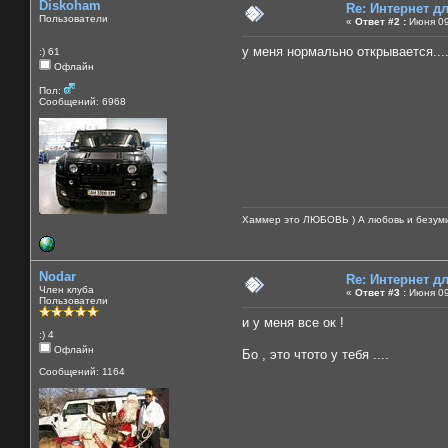
Diskoham
Re: Интернет 
Пользователи
«
Ответ #2 :
Июня 09
у меня нормально открывается...
:) 61
Офлайн
Пол:
Сообщений: 6968
Хаммер это ЛЮБОВЬ ) А любовь и безуми
Nodar
Re: Интернет 
Член клуба
«
Ответ #3 :
Июня 09
Пользователи
и у меня все ок !
:) 4
Офлайн
Бо , это чтото у тебя ....
Сообщений: 1164