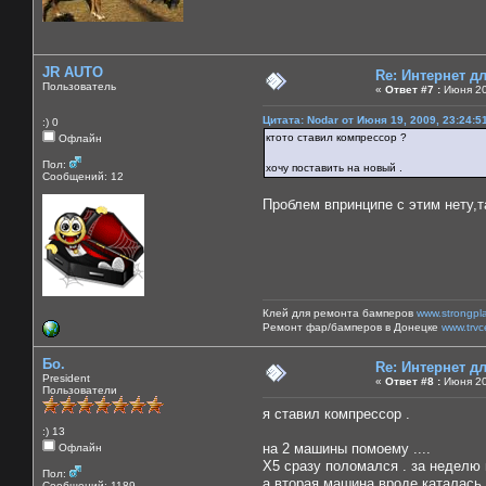
JR AUTO
Re: Интернет 
Пользователь
«
Ответ #7 :
Июня 20
Цитата: Nodar от Июня 19, 2009, 23:24:5
:) 0
ктото ставил компрессор ?
Офлайн
Пол:
хочу поставить на новый .
Сообщений: 12
Проблем впринципе с этим нету,т
Клей для ремонта бамперов
www.strongpl
Ремонт фар/бамперов в Донецке
www.trvc
Бо.
Re: Интернет 
President
«
Ответ #8 :
Июня 20
Пользователи
я ставил компрессор .
:) 13
на 2 машины помоему ....
Офлайн
Х5 сразу поломался . за неделю
Пол:
а вторая машина вроде каталась 
Сообщений: 1189