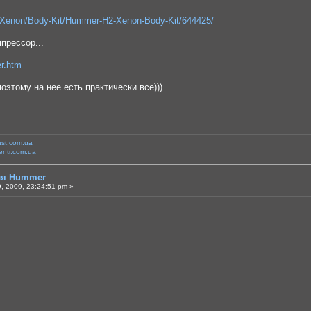
/Xenon/Body-Kit/Hummer-H2-Xenon-Body-Kit/644425/
прессор...
r.htm
этому на нее есть практически все)))
ast.com.ua
entr.com.ua
для Hummer
, 2009, 23:24:51 pm »