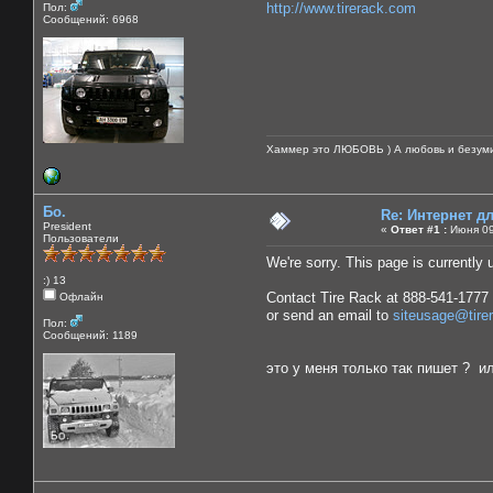
http://www.tirerack.com
Пол:
Сообщений: 6968
Хаммер это ЛЮБОВЬ ) А любовь и безуми
Бо.
Re: Интернет 
President
«
Ответ #1 :
Июня 09
Пользователи
We're sorry. This page is currently 
:) 13
Contact Tire Rack at 888-541-1777
Офлайн
or send an email to
siteusage@tire
Пол:
Сообщений: 1189
это у меня только так пишет ? и