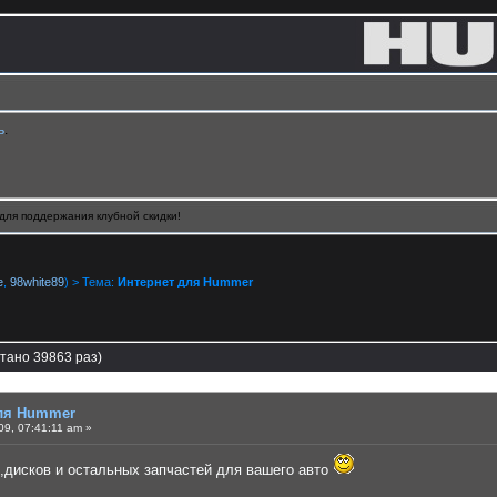
ь
.
для поддержания клубной скидки!
e
,
98white89
) > Тема:
Интернет для Hummer
тано 39863 раз)
ля Hummer
9, 07:41:11 am »
,дисков и остальных запчастей для вашего авто