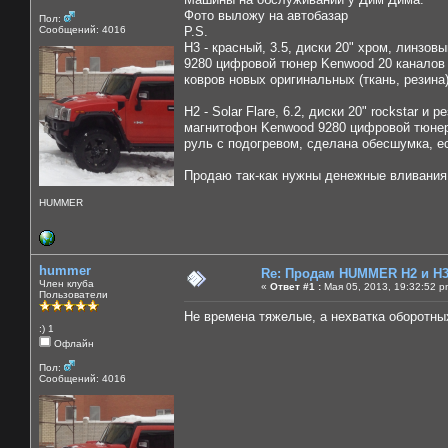
Фото выложу на автобазар
Пол:
Сообщений: 4016
P.S.
H3 - красный, 3.5, диски 20" хром, линзо
9280 цифровой тюнер Kenwood 20 каналов 
ковров новых оригинальных (ткань, резина
H2 - Solar Flare, 6.2, диски 20" rockstar и 
магнитофон Kenwood 9280 цифровой тюнер
руль с подогревом, сделана обесшумка, е
Продаю так-как нужны денежные вливания 
HUMMER
hummer
Re: Продам HUMMER H2 и H
Член клуба
«
Ответ #1 :
Мая 05, 2013, 19:32:52 p
Пользователи
Не времена тяжелые, а нехватка оборотны
:) 1
Офлайн
Пол:
Сообщений: 4016