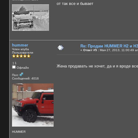
от так все и бывает
hummer
Re: Продам HUMMER H2 и H
Член клуба
«
Ответ #5 :
Мая 27, 2013, 11:00:49 a
Пользователи
:) 1
Жена продавать не хочет, да и я вроде в
Офлайн
Пол:
Сообщений: 4016
HUMMER