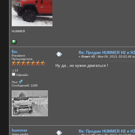
HUMMER
Бо.
Re: Продам HUMMER H2 и H
President
«
Ответ #2 :
Мая 06, 2013, 03:02:48 a
Пользователи
Ну да , но нужно двигаться !
:) 13
Офлайн
Пол:
Сообщений: 1189
hummer
Re: Продам HUMMER H2 и H
Член клуба