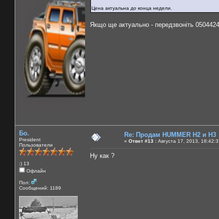
Цена актуальна до конца недели.
Якщо ще актуально - передзвоніть 050442
Бо.
Re: Продам HUMMER H2 и H3
President
«
Ответ #13 :
Августа 17, 2013, 18:42:
Пользователи
Ну как ?
:) 13
Офлайн
Пол:
Сообщений: 1189