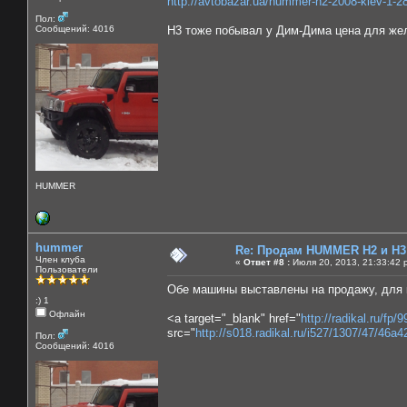
http://avtobazar.ua/hummer-h2-2008-kiev-1-2
Пол:
Сообщений: 4016
H3 тоже побывал у Дим-Дима цена для ж
HUMMER
hummer
Re: Продам HUMMER H2 и H3
Член клуба
«
Ответ #8 :
Июля 20, 2013, 21:33:42 
Пользователи
Обе машины выставлены на продажу, для кл
:) 1
Офлайн
<a target="_blank" href="
http://radikal.ru/
src="
http://s018.radikal.ru/i527/1307/47/46a4
Пол:
Сообщений: 4016