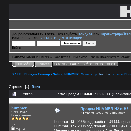
Добро пожаловать,
Гость
. Пожалуйста,
войдите
или
зарегистрируйтес
Вам не пришло
письмо с кодом активации?
Войти
Новости
: Клубные Наклейки находятся У ДИМ ДИМА . прошу наклеивать у негоже 
НА САЙТ
НАЧАЛО
ПОМОЩЬ
ПОИСК
ВОЙТИ
РЕГИСТРАЦИЯ
>
SALE
>
Продам Хаммер - Selling HUMMER
(Модератор:
Alex Ice
) > Тема:
Про
Страниц: [
1
]
Вниз
Автор
Тема: Продам HUMMER H2 и H3 (Прочитано
0 Пользователей и 1 Гость смотрят эту тему.
hummer
Продам HUMMER H2 и H3
Член клуба
«
:
Мая 05, 2013, 09:34:52 am »
Пользователи
Hummer H3 - 2006 год пробег 104 000 цена 
:) 1
Hummer H2 - 2008 год пробег 77 000 цена 6
Офлайн
Машины на обслуживании у Дим Дима.