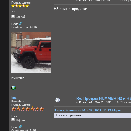
«
Ответ #3 :
Мая 26, 2013, 21:37:09 p
Пользователи
H3 снят с продажи
:) 1
Офлайн
Пол:
Сообщений: 4016
HUMMER
Бо.
Re: Продам HUMMER H2 и H
President
«
Ответ #4 :
Мая 27, 2013, 10:03:42 a
Пользователи
Цитата: hummer от Мая 26, 2013, 21:37:09 pm
H3 снят с продажи
:) 13
Офлайн
Пол:
Сообщений: 1189