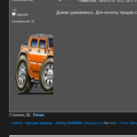
«
Ответ #15 :
Августа 18, 2013, 18:17:
:) 0
Думаю домовимось. Для початку продам сво
Офлайн
Сообщений: 11
Страниц: [
1
]
Вверх
>
SALE
>
Продам Хаммер - Selling HUMMER
(Модератор:
Alex Ice
) > Тема:
Про