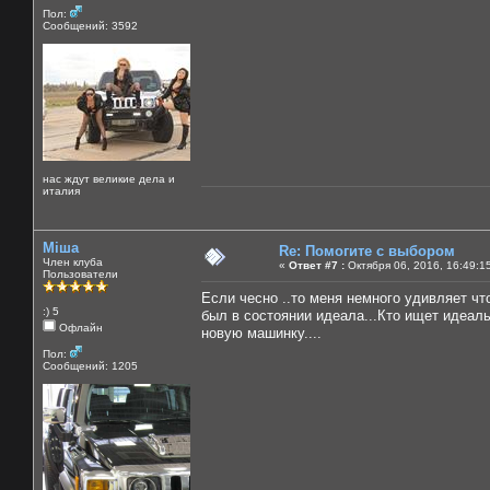
Пол:
Сообщений: 3592
нас ждут великие дела и
италия
Міша
Re: Помогите с выбором
Член клуба
«
Ответ #7 :
Октября 06, 2016, 16:49:1
Пользователи
Если чесно ..то меня немного удивляет чт
:) 5
был в состоянии идеала...Кто ищет идеаль
Офлайн
новую машинку....
Пол:
Сообщений: 1205