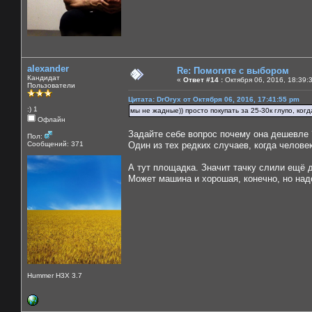
alexander
Re: Помогите с выбором
Кандидат
«
Ответ #14 :
Октября 06, 2016, 18:39:
Пользователи
Цитата: DrOryx от Октября 06, 2016, 17:41:55 pm
:) 1
мы не жадные)) просто покупать за 25-30к глупо, ко
Офлайн
Задайте себе вопрос почему она дешевле 
Пол:
Сообщений: 371
Один из тех редких случаев, когда человек
А тут площадка. Значит тачку слили ещё 
Может машина и хорошая, конечно, но над
Hummer H3X 3.7