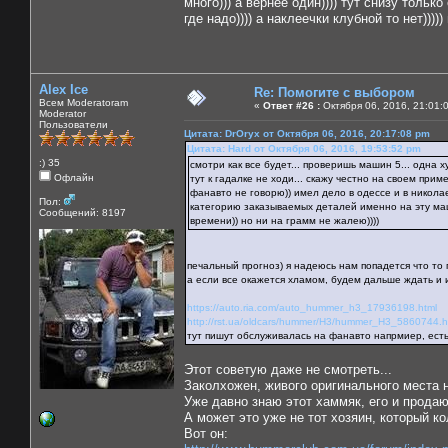
много))) а вернее один)))) тут снизу толь
где надо)))) а наклеечки клубной то нет)))))
Alex Ice
Re: Помогите с выбором
Всем Moderatoram
«
Ответ #26 :
Октября 06, 2016, 21:01:
Moderator
Пользователи
Цитата: DrOryx от Октября 06, 2016, 20:17:08 pm
Цитата: Hard от Октября 06, 2016, 19:53:52 pm
:) 35
смотри как все будет... проверишь машин 5... одна 
Офлайн
тут к гадалке не ходи... скажу честно на своем приме
фанавто не говорю)) имел дело в одессе и в никола
Пол:
категорию заказываемых деталей именно на эту маш
Сообщений: 8197
времени)) но ни на грамм не жалею))))
печальный прогноз) я надеюсь нам попадется что то
а если все окажется хламом, будем дальше ждать и и
https://auto.ria.com/auto_hummer_h3_17936198.html
http://rst.ua/oldcars/hummer/H3/hummer_H3_5860744.h
тут пишут обслуживалась на фанавто напрмиер, есть
Этот советую даже не смотреть...
Заколхожен, живого оригинального места н
Уже давно знаю этот хаммяк, его и продают
А может это уже не тот хозяин, который ко
Вот он: