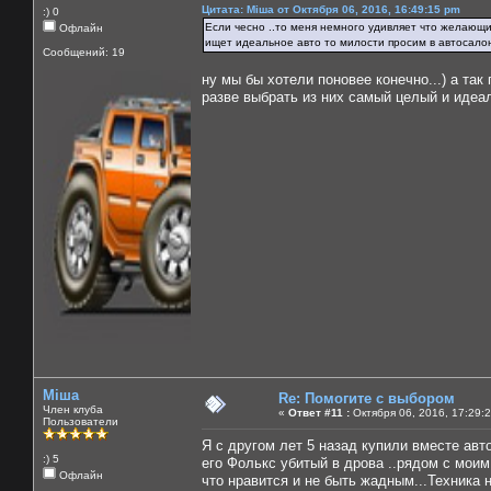
Цитата: Міша от Октября 06, 2016, 16:49:15 pm
:) 0
Если чесно ..то меня немного удивляет что желающие
Офлайн
ищет идеальное авто то милости просим в автосалон
Сообщений: 19
ну мы бы хотели поновее конечно...) а так 
разве выбрать из них самый целый и идеа
Міша
Re: Помогите с выбором
Член клуба
«
Ответ #11 :
Октября 06, 2016, 17:29:
Пользователи
Я с другом лет 5 назад купили вместе авт
:) 5
его Фолькс убитый в дрова ..рядом с мои
Офлайн
что нравится и не быть жадным...Техника 