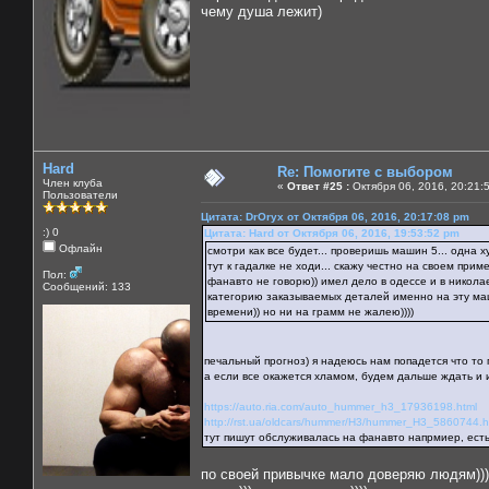
чему душа лежит)
Hard
Re: Помогите с выбором
Член клуба
«
Ответ #25 :
Октября 06, 2016, 20:21:
Пользователи
Цитата: DrOryx от Октября 06, 2016, 20:17:08 pm
:) 0
Цитата: Hard от Октября 06, 2016, 19:53:52 pm
Офлайн
смотри как все будет... проверишь машин 5... одна 
тут к гадалке не ходи... скажу честно на своем приме
Пол:
фанавто не говорю)) имел дело в одессе и в никола
Сообщений: 133
категорию заказываемых деталей именно на эту маш
времени)) но ни на грамм не жалею))))
печальный прогноз) я надеюсь нам попадется что то
а если все окажется хламом, будем дальше ждать и и
https://auto.ria.com/auto_hummer_h3_17936198.html
http://rst.ua/oldcars/hummer/H3/hummer_H3_5860744.h
тут пишут обслуживалась на фанавто напрмиер, есть
по своей привычке мало доверяю людям)))) 