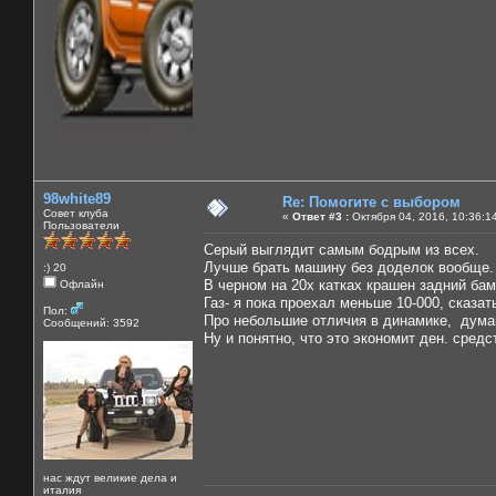
98white89
Re: Помогите с выбором
Совет клуба
«
Ответ #3 :
Октября 04, 2016, 10:36:1
Пользователи
Серый выглядит самым бодрым из всех.
Лучше брать машину без доделок вообще. 
:) 20
В черном на 20х катках крашен задний бам
Офлайн
Газ- я пока проехал меньше 10-000, сказат
Пол:
Про небольшие отличия в динамике, дума
Сообщений: 3592
Ну и понятно, что это экономит ден. средс
нас ждут великие дела и
италия