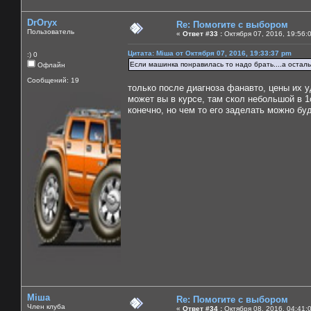
DrOryx
Re: Помогите с выбором
Пользователь
«
Ответ #33 :
Октября 07, 2016, 19:56:
Цитата: Міша от Октября 07, 2016, 19:33:37 pm
:) 0
Если машинка понравилась то надо брать....а осталь
Офлайн
Сообщений: 19
только после диагноза фанавто, цены их у
может вы в курсе, там скол небольшой в 
конечно, но чем то его заделать можно бу
Міша
Re: Помогите с выбором
Член клуба
«
Ответ #34 :
Октября 08, 2016, 04:41: