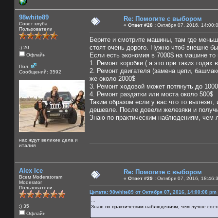
98white89
Re: Помогите с выбором
Совет клуба
«
Ответ #28 :
Октября 07, 2016, 14:00:
Пользователи
Берите и смотрите машины, там где меньш
стоят очень дорого. Нужно чтоб внешне был
:) 20
Если есть экономия в 7000$ на машине то
Офлайн
1. Ремонт коробки ( а это при таких годах
Пол:
2. Ремонт двигателя (замена цепи, башмак
Сообщений: 3592
же около 2000$
3. Ремонт ходовой может потянуть до 1000$
4. Ремонт раздатки или моста около 500$
Таким образом если у вас что то вылезет, 
дешевле. После довели железяки и получ
Знаю по практическим наблюдениям, чем л
нас ждут великие дела и
италия
Alex Ice
Re: Помогите с выбором
Всем Moderatoram
«
Ответ #29 :
Октября 07, 2016, 18:46:
Moderator
Пользователи
Цитата: 98white89 от Октября 07, 2016, 14:00:08 pm
...
:) 35
Знаю по практическим наблюдениям, чем лучше сост
Офлайн