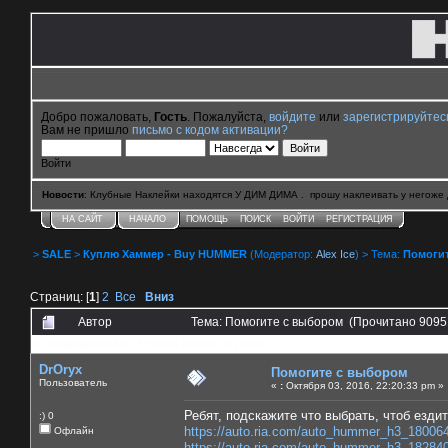
Добро пожаловать,
Гость
. Пожалуйста,
войдите
или
зарегистрируйтес
Вам не пришло
письмо с кодом активации?
Войти
Новости
: Клубные Наклейки находятся У ДИМ ДИМА . прошу наклеивать у негоже 
НА САЙТ
НАЧАЛО
ПОМОЩЬ
ПОИСК
ВОЙТИ
РЕГИСТРАЦИЯ
>
SALE
>
Куплю Хаммер - Buy HUMMER
(Модератор:
Alex Ice
) > Тема:
Помоги
Страниц: [
1
]
2
Все
Вниз
Автор
Тема: Помогите с выбором (Прочитано 9095
0 Пользователей и 13 Гостей смотрят эту тему.
DrOryx
Помогите с выбором
Пользователь
«
:
Октября 03, 2016, 22:20:33 pm »
Ребят, подскажите что выбрать, чтоб езди
:) 0
https://auto.ria.com/auto_hummer_h3_18006
Офлайн
https://auto.ria.com/auto_hummer_h3_18284