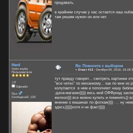
продавать.
в крайнем случае у нас остается наш outla
там решим нужен он или нет.
Hard
Re: Помогите с выбором
Член клуба
«
Ответ #13 :
Октября 06, 2016, 18:28:
Пользователи
тут правду говорят... смотреть картинки э
:) 0
"все четко" по механизму... как по мне и
Офлайн
колупается в нем и пополняет нашу библиоте
-дача-магазин))))) весь мой ОФФроад заклю
Пол:
Сообщений: 133
железо))) все можно купить и поменять)) в
мнение о машинах по фоткам)))) .... ну не
здесь))))))хотя и не факт)))))