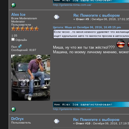
http://gelateria-roma.com.ua/
Alex Ice
Re: Помогите с выбором
Всем Moderatoram
«
Ответ #9 :
Октября 06, 2016, 17:01:3
Moderator
Пользователи
Цитата: Міша от Октября 06, 2016, 16:49:15 pm
Если чесно ..то меня немного удивляет что желающие
:) 35
ищет идеальное авто то милости просим в автосалон
Офлайн
Пол:
Миша, ну что же ты так жёстко!???
Сообщений: 8197
Машина, по моему личному мнению, может б
http://gelateria-roma.com.ua/
DrOryx
Re: Помогите с выбором
Пользователь
«
Ответ #10 :
Октября 06, 2016, 17:19: