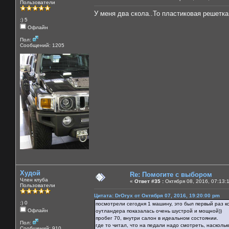
Пользователи
У меня два скола..То пластиковая решетка.
:) 5
Офлайн
Пол:
Сообщений: 1205
Худой
Re: Помогите с выбором
Член клуба
«
Ответ #35 :
Октября 08, 2016, 07:13:
Пользователи
Цитата: DrOryx от Октября 07, 2016, 19:20:00 pm
:) 0
посмотрели сегодня 1 машину, это был первый раз к
Офлайн
оутландера показалась очень шустрой и мощной))
пробег 70, внутри салон в идеальном состоянии.
Пол:
где то читал, что на педали надо смотреть, насколь
Сообщений: 910