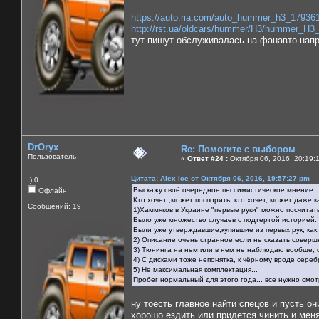
https://auto.ria.com/auto_hummer_h3_17936
http://rst.ua/oldcars/hummer/H3/hummer_H3
тут пишут обслуживалась на фанавто напр
DrOryx
Re: Помогите с выбором
Пользователь
«
Ответ #24 :
Октября 06, 2016, 20:19:
Цитата: Alex Ice от Октября 06, 2016, 19:57:27 pm
:) 0
Выскажу своё очередное пессимистическое мнение
Офлайн
Кто хочет ,может поспорить, кто хочет, может даже к
Сообщений: 19
1)Хаммяков в Украине "первые руки" можно посчитать
Было уже множество случаев с подтертой историей.
Были уже утверждавшие,купившие из первых рук, как о
2) Описание очень странное,если не сказать соверш
3) Тюнинга на нем или в нем не наблюдаю вообще, о
4) С дисками тоже непонятка, к чёрному вроде сереб
5) Не максимальная комплектация...
Пробег нормальный для этого года... все нужно смотр
ну тоесть главное найти спецов и пусть о
хорошо ездить или придется чинить и меня