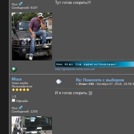
Тут готов спорить!!!
Пол:
Сообщений: 8197
http://gelateria-roma.com.ua/
Міша
Re: Помогите с выбором
Член клуба
«
Ответ #30 :
Октября 07, 2016, 18:59:
Пользователи
И я готов спорить )))
:) 5
Офлайн
Пол:
Сообщений: 1205