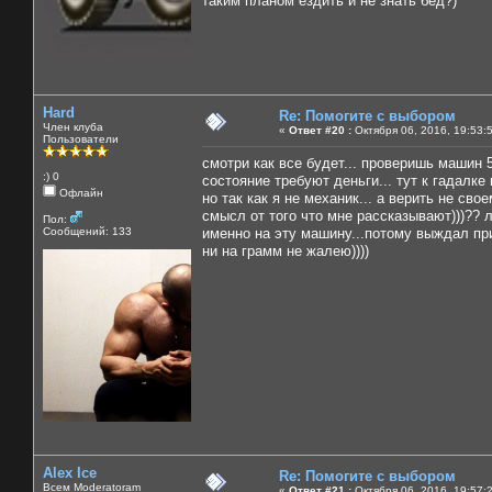
таким планом ездить и не знать бед?)
Hard
Re: Помогите с выбором
Член клуба
«
Ответ #20 :
Октября 06, 2016, 19:53:
Пользователи
смотри как все будет... проверишь машин 5
:) 0
состояние требуют деньги... тут к гадалке
Офлайн
но так как я не механик... а верить не сво
смысл от того что мне рассказывают)))??
Пол:
Сообщений: 133
именно на эту машину...потому выждал при
ни на грамм не жалею))))
Alex Ice
Re: Помогите с выбором
Всем Moderatoram
«
Ответ #21 :
Октября 06, 2016, 19:57: