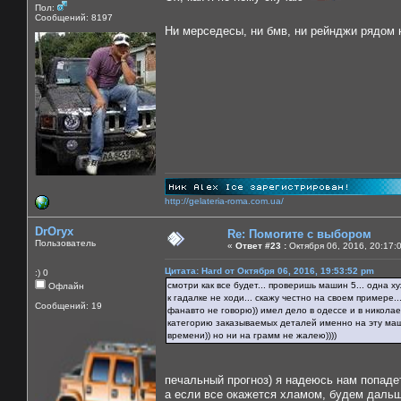
Пол:
Сообщений: 8197
Ни мерседесы, ни бмв, ни рейнджи рядом 
http://gelateria-roma.com.ua/
DrOryx
Re: Помогите с выбором
Пользователь
«
Ответ #23 :
Октября 06, 2016, 20:17:
Цитата: Hard от Октября 06, 2016, 19:53:52 pm
:) 0
смотри как все будет... проверишь машин 5... одна х
Офлайн
к гадалке не ходи... скажу честно на своем примере..
Сообщений: 19
фанавто не говорю)) имел дело в одессе и в николае
категорию заказываемых деталей именно на эту маши
времени)) но ни на грамм не жалею))))
печальный прогноз) я надеюсь нам попадет
а если все окажется хламом, будем дальш