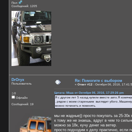
Пол:
Сообщений: 1205
DrOryx
Re: Помогите с выбором
Пользователь
«
Ответ #12 :
Октября 06, 2016, 17:41:
Цитата: Міша от Октября 06, 2016, 17:29:26 pm
:) 0
Я с другом лет 5 назад купили вместе авто.Я хомячк
Офлайн
..рядом с моим стареньким выглядит убого..Машинку 
Сообщений: 19
можно починить и поменять.
мы не жадные)) просто покупать за 25-30к
к тому же не знаешь, вдруг в чем то сильн
можно за 18к, кучу денег на ветер.
просто подходим к делу практично, если п