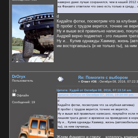
наверно даже лучше сохранился, чем в нашей 2012 го
на Фанавто ответили что окно есть только в среду...
d
Кидайте фотки, посмотрим что за клубная 
В пробег с трудом верится, точнее не вери
Ну и выше всё правильно написано, покуп
Андрей верно подметил - это лишняя трат
Ну и... Купив однажды Хаммер, жизнь (авт
им восторгаешьсь (и не только ты), за ним
DrOryx
Re: Помогите с выбором
Пользователь
«
Ответ #36 :
Октября 08, 2016, 07:22:
Цитата: Худой от Октября 08, 2016, 07:13:14 am
:) 0
Цитата: DrOryx от Октября 07, 2016, 19:20:00 pm
Офлайн
d
Сообщений: 19
Кидайте фотки, посмотрим что за клубная автивка)
В пробег с трудом верится, точнее не верится..
Ну и выше всё правильно написано, покупайте если 
лишняя трата денег и времени на приведение в нор
Ну и... Купив однажды Хаммер, жизнь (автомобильная
ты), за ним скучаешь..
Ждем фанавто и среду... хотелось конечно