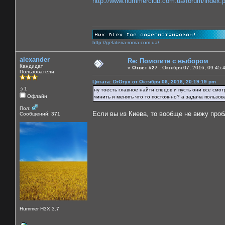
http://www.hummerclub.com.ua/forum/index
http://gelateria-roma.com.ua/
alexander
Re: Помогите с выбором
Кандидат
«
Ответ #27 :
Октября 07, 2016, 09:45:
Пользователи
Цитата: DrOryx от Октября 06, 2016, 20:19:19 pm
:) 1
ну тоесть главное найти спецов и пусть они все смо
Офлайн
чинить и менять что то постоянно? а задача пользов
Пол:
Если вы из Киева, то вообще не вижу про
Сообщений: 371
Hummer H3X 3.7