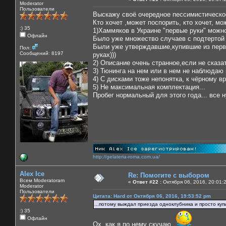
Moderator
Пользователи
Выскажу своё очередное пессимистическо
Кто хочет ,может поспорить, кто хочет, мо
:) 35
1)Хаммяков в Украине "первые руки" можно
Офлайн
Было уже множество случаев с подтертой 
Были уже утверждавшие,купившие из первых
Пол:
Сообщений: 8197
руках)))
2) Описание очень странное,если не сказа
3) Тюнинга на нем или в нем не наблюдаю 
4) С дисками тоже непонятка, к чёрному вр
5) Не максимальная комплектация...
Пробег нормальный для этого года... все н
http://gelateria-roma.com.ua/
Alex Ice
Re: Помогите с выбором
Всем Moderatoram
«
Ответ #22 :
Октября 06, 2016, 20:01:
Moderator
Пользователи
Цитата: Hard от Октября 06, 2016, 19:53:52 pm
...потому выждал приезда одноклубника и просто куп
:) 35
Офлайн
Ох, как я по нему скучаю