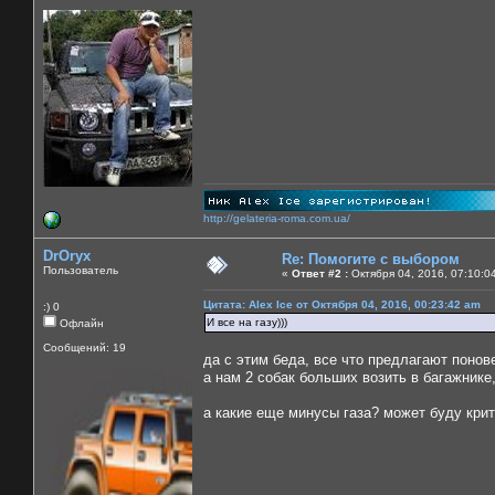
http://gelateria-roma.com.ua/
DrOryx
Re: Помогите с выбором
Пользователь
«
Ответ #2 :
Октября 04, 2016, 07:10:0
Цитата: Alex Ice от Октября 04, 2016, 00:23:42 am
:) 0
И все на газу)))
Офлайн
Сообщений: 19
да с этим беда, все что предлагают понов
а нам 2 собак больших возить в багажнике,
а какие еще минусы газа? может буду крит