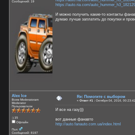
Сообщений: 19
https://auto.ria.com/auto_hummer_h3_18212
И можно получить какие-то контакты фанав
думаю лучше заплатить до покупки и прове
Alex Ice
Re: Помогите с выбором
Всем Moderatoram
«
Ответ #1 :
Октября 04, 2016, 00:23:4
Moderator
Пользователи
И все на газу)))
:) 35
вот данные фанавто
Офлайн
http://auto.fanauto.com.ua/index.html
Пол:
Сообщений: 8197