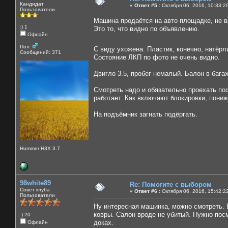
Кандидат
«
Ответ #5 :
Октября 06, 2016, 10:33:2
Пользователи
Машина продаётся на авто площадке, не 
:) 1
Это то, что видно по объявлению.
Офлайн
Пол:
С виду ухожена. Пластик, конечно, натёр
Сообщений: 371
Состояние ЛКП по фото не очень видно.
Двигло 3.5, пробег немалый. Балон в бага
Смотреть надо и обязательно проехать пос
работает. Как включают блокировки, пониж
На подъёмник загнать подёргать.
Hummer H3X 3.7
98white89
Re: Помогите с выбором
Совет клуба
«
Ответ #6 :
Октября 06, 2016, 15:42:2
Пользователи
Ну интересная машинка, можно смотреть. В
ковры. Салон вроде не убитый. Нужно пос
:) 20
доках.
Офлайн