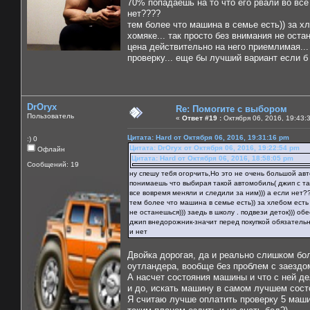
70% попадаешь на то что его рвали во все 
нет????
тем более что машина в семье есть)) за хле
хомяке... так просто без внимания не остан
цена действительно на него приемлимая...
проверку... еще бы лучший вариант если б
DrOryx
Re: Помогите с выбором
Пользователь
«
Ответ #19 :
Октября 06, 2016, 19:43:
Цитата: Hard от Октября 06, 2016, 19:31:16 pm
:) 0
Цитата: DrOryx от Октября 06, 2016, 19:22:54 pm
Офлайн
Цитата: Hard от Октября 06, 2016, 18:58:05 pm
Сообщений: 19
ну спешу тебя огорчить,Но это не очень большой автомо
понимаешь что выбирая такой автомобиль( джип с так
все вовремя меняли и следили за ним))) а если нет?
тем более что машина в семье есть)) за хлебом есть н
не останешься))) заедь в школу . подвези деток))) об
джип внедорожник-значит перед покупкой обязательно
и нет
Двойка дорогая, да и реально слишком бо
оутландера, вообще без проблем с заездом
А насчет состояния машины и что с ней д
и до, искать машину в самом лучшем сост
Я считаю лучше оплатить проверку 5 машин