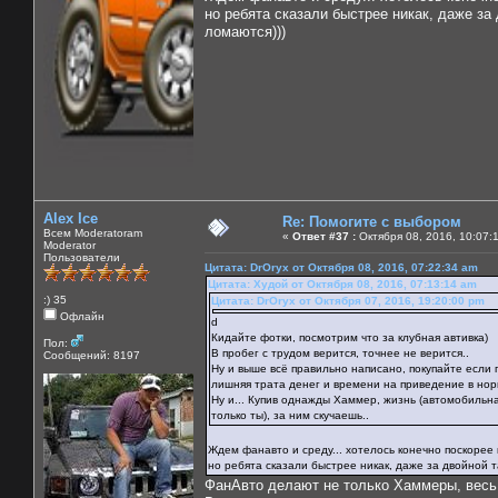
но ребята сказали быстрее никак, даже за
ломаются)))
Alex Ice
Re: Помогите с выбором
Всем Moderatoram
«
Ответ #37 :
Октября 08, 2016, 10:07:
Moderator
Пользователи
Цитата: DrOryx от Октября 08, 2016, 07:22:34 am
Цитата: Худой от Октября 08, 2016, 07:13:14 am
:) 35
Цитата: DrOryx от Октября 07, 2016, 19:20:00 pm
Офлайн
d
Кидайте фотки, посмотрим что за клубная автивка)
Пол:
В пробег с трудом верится, точнее не верится..
Сообщений: 8197
Ну и выше всё правильно написано, покупайте если
лишняя трата денег и времени на приведение в но
Ну и... Купив однажды Хаммер, жизнь (автомобильна
только ты), за ним скучаешь..
Ждем фанавто и среду... хотелось конечно поскорее к
но ребята сказали быстрее никак, даже за двойной 
ФанАвто делают не только Хаммеры, весь 