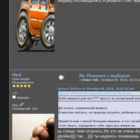
людей)) посовещались и решили стоит бра
Hard
Re: Помогите с выбором
Член клуба
«
Ответ #18 :
Октября 06, 2016, 19:31:
Пользователи
Цитата: DrOryx от Октября 06, 2016, 19:22:54 pm
:) 0
Цитата: Hard от Октября 06, 2016, 18:58:05 pm
Офлайн
тебе машина для чего??? прости за нескромный вопр
Пол:
Да ничего, нормальный вопрос)
Сообщений: 133
В магазин поехать, на природу погулять, ребенка в с
Нравятся нам с женой большие машины, а тут случай
стоит брать, порадовать себя, один раз живем же.
ну спешу тебя огорчить,Но это не очень бо
двойки)))) так... )))) ты надеюсь понимае