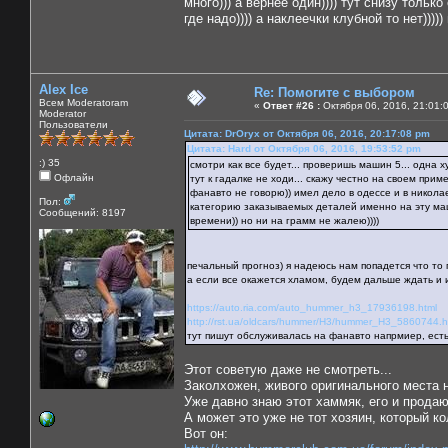
много))) а вернее один)))) тут снизу толь
где надо)))) а наклеечки клубной то нет)))))
Alex Ice
Re: Помогите с выбором
Всем Moderatoram
«
Ответ #26 :
Октября 06, 2016, 21:01:
Moderator
Пользователи
Цитата: DrOryx от Октября 06, 2016, 20:17:08 pm
Цитата: Hard от Октября 06, 2016, 19:53:52 pm
:) 35
смотри как все будет... проверишь машин 5... одна 
Офлайн
тут к гадалке не ходи... скажу честно на своем приме
фанавто не говорю)) имел дело в одессе и в никола
Пол:
категорию заказываемых деталей именно на эту маш
Сообщений: 8197
времени)) но ни на грамм не жалею))))
печальный прогноз) я надеюсь нам попадется что то
а если все окажется хламом, будем дальше ждать и и
https://auto.ria.com/auto_hummer_h3_17936198.html
http://rst.ua/oldcars/hummer/H3/hummer_H3_5860744.h
тут пишут обслуживалась на фанавто напрмиер, есть
Этот советую даже не смотреть...
Заколхожен, живого оригинального места н
Уже давно знаю этот хаммяк, его и продают
А может это уже не тот хозяин, который ко
Вот он: