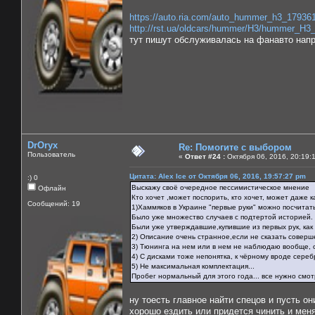
https://auto.ria.com/auto_hummer_h3_17936
http://rst.ua/oldcars/hummer/H3/hummer_H3
тут пишут обслуживалась на фанавто напр
DrOryx
Re: Помогите с выбором
Пользователь
«
Ответ #24 :
Октября 06, 2016, 20:19:
Цитата: Alex Ice от Октября 06, 2016, 19:57:27 pm
:) 0
Выскажу своё очередное пессимистическое мнение
Офлайн
Кто хочет ,может поспорить, кто хочет, может даже к
Сообщений: 19
1)Хаммяков в Украине "первые руки" можно посчитать
Было уже множество случаев с подтертой историей.
Были уже утверждавшие,купившие из первых рук, как о
2) Описание очень странное,если не сказать соверш
3) Тюнинга на нем или в нем не наблюдаю вообще, о
4) С дисками тоже непонятка, к чёрному вроде сереб
5) Не максимальная комплектация...
Пробег нормальный для этого года... все нужно смотр
ну тоесть главное найти спецов и пусть о
хорошо ездить или придется чинить и меня