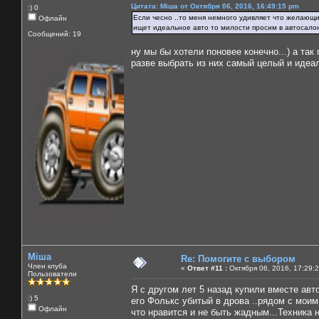
Цитата: Міша от Октября 06, 2016, 16:49:15 pm
:) 0
Если чесно ..то меня немного удивляет что желающие
Офлайн
ищет идеальное авто то милости просим в автосалон
Сообщений: 19
ну мы бы хотели поновее конечно...) а так 
разве выбрать из них самый целый и идеа
Міша
Re: Помогите с выбором
Член клуба
«
Ответ #11 :
Октября 06, 2016, 17:29:
Пользователи
Я с другом лет 5 назад купили вместе авт
:) 5
его Фолькс убитый в дрова ..рядом с мои
Офлайн
что нравится и не быть жадным...Техника 