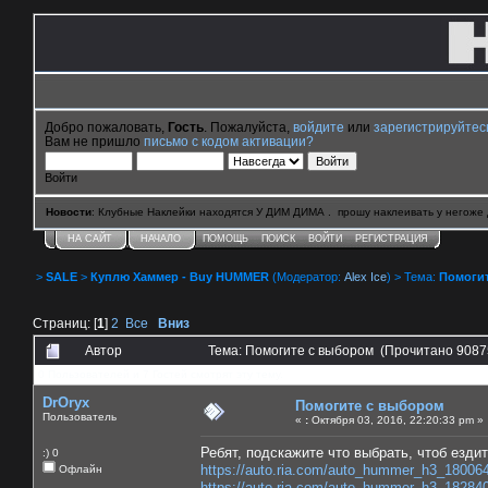
Добро пожаловать,
Гость
. Пожалуйста,
войдите
или
зарегистрируйтес
Вам не пришло
письмо с кодом активации?
Войти
Новости
: Клубные Наклейки находятся У ДИМ ДИМА . прошу наклеивать у негоже 
НА САЙТ
НАЧАЛО
ПОМОЩЬ
ПОИСК
ВОЙТИ
РЕГИСТРАЦИЯ
>
SALE
>
Куплю Хаммер - Buy HUMMER
(Модератор:
Alex Ice
) > Тема:
Помоги
Страниц: [
1
]
2
Все
Вниз
Автор
Тема: Помогите с выбором (Прочитано 9087
0 Пользователей и 7 Гостей смотрят эту тему.
DrOryx
Помогите с выбором
Пользователь
«
:
Октября 03, 2016, 22:20:33 pm »
Ребят, подскажите что выбрать, чтоб езди
:) 0
https://auto.ria.com/auto_hummer_h3_18006
Офлайн
https://auto.ria.com/auto_hummer_h3_18284