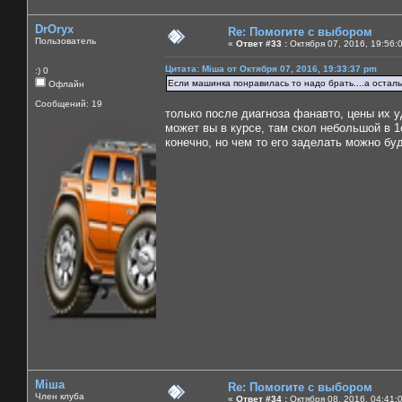
DrOryx
Re: Помогите с выбором
Пользователь
«
Ответ #33 :
Октября 07, 2016, 19:56:
Цитата: Міша от Октября 07, 2016, 19:33:37 pm
:) 0
Если машинка понравилась то надо брать....а осталь
Офлайн
Сообщений: 19
только после диагноза фанавто, цены их у
может вы в курсе, там скол небольшой в 
конечно, но чем то его заделать можно бу
Міша
Re: Помогите с выбором
Член клуба
«
Ответ #34 :
Октября 08, 2016, 04:41: