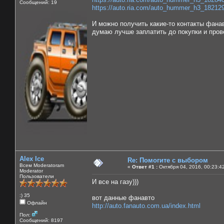
Сообщений: 19
https://auto.ria.com/auto_hummer_h3_18212
И можно получить какие-то контакты фанав
думаю лучше заплатить до покупки и прове
Alex Ice
Re: Помогите с выбором
Всем Moderatoram
«
Ответ #1 :
Октября 04, 2016, 00:23:4
Moderator
Пользователи
И все на газу)))
:) 35
вот данные фанавто
Офлайн
http://auto.fanauto.com.ua/index.html
Пол:
Сообщений: 8197