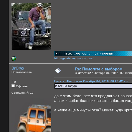
http://gelateria-roma.com.ua/
DrOryx
Re: Помогите с выбором
Пользователь
«
Ответ #2 :
Октября 04, 2016, 07:10:0
Цитата: Alex Ice от Октября 04, 2016, 00:23:42 am
:) 0
И все на газу)))
Офлайн
Сообщений: 19
да с этим беда, все что предлагают понов
а нам 2 собак больших возить в багажнике,
а какие еще минусы газа? может буду крит