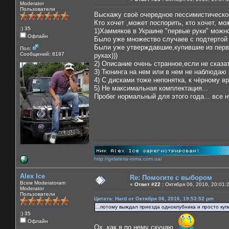
Moderator
Пользователи
Выскажу своё очередное пессимистическо
Кто хочет ,может поспорить, кто хочет, мо
:) 35
1)Хаммяков в Украине "первые руки" можно
Офлайн
Было уже множество случаев с подтертой 
Были уже утверждавшие,купившие из первых
Пол:
Сообщений: 8197
руках)))
2) Описание очень странное,если не сказа
3) Тюнинга на нем или в нем не наблюдаю 
4) С дисками тоже непонятка, к чёрному вр
5) Не максимальная комплектация...
Пробег нормальный для этого года... все н
http://gelateria-roma.com.ua/
Alex Ice
Re: Помогите с выбором
Всем Moderatoram
«
Ответ #22 :
Октября 06, 2016, 20:01:
Moderator
Пользователи
Цитата: Hard от Октября 06, 2016, 19:53:52 pm
...потому выждал приезда одноклубника и просто куп
:) 35
Офлайн
Ох, как я по нему скучаю