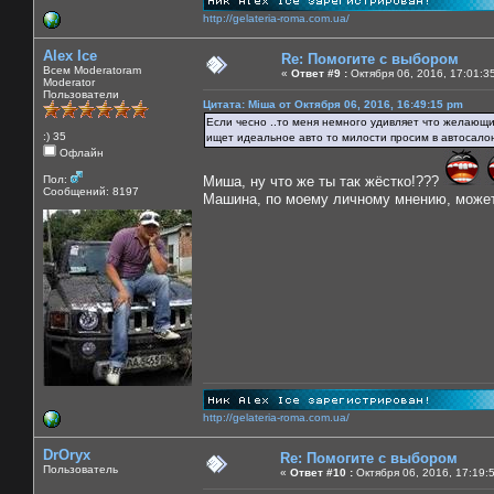
http://gelateria-roma.com.ua/
Alex Ice
Re: Помогите с выбором
Всем Moderatoram
«
Ответ #9 :
Октября 06, 2016, 17:01:3
Moderator
Пользователи
Цитата: Міша от Октября 06, 2016, 16:49:15 pm
Если чесно ..то меня немного удивляет что желающие
:) 35
ищет идеальное авто то милости просим в автосалон
Офлайн
Пол:
Миша, ну что же ты так жёстко!???
Сообщений: 8197
Машина, по моему личному мнению, может б
http://gelateria-roma.com.ua/
DrOryx
Re: Помогите с выбором
Пользователь
«
Ответ #10 :
Октября 06, 2016, 17:19: