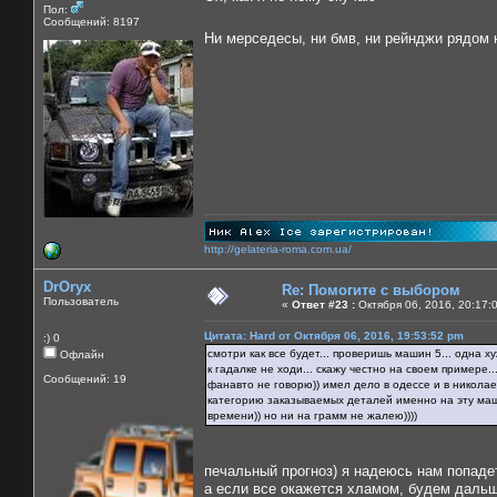
Пол:
Сообщений: 8197
Ни мерседесы, ни бмв, ни рейнджи рядом 
http://gelateria-roma.com.ua/
DrOryx
Re: Помогите с выбором
Пользователь
«
Ответ #23 :
Октября 06, 2016, 20:17:
Цитата: Hard от Октября 06, 2016, 19:53:52 pm
:) 0
смотри как все будет... проверишь машин 5... одна х
Офлайн
к гадалке не ходи... скажу честно на своем примере..
Сообщений: 19
фанавто не говорю)) имел дело в одессе и в николае
категорию заказываемых деталей именно на эту маши
времени)) но ни на грамм не жалею))))
печальный прогноз) я надеюсь нам попадет
а если все окажется хламом, будем дальш