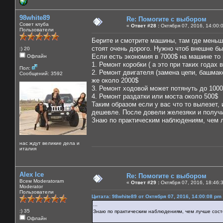
98white89
Re: Помогите с выбором
Совет клуба
«
Ответ #28 :
Октября 07, 2016, 14:00:
Пользователи
Берите и смотрите машины, там где меньш
стоят очень дорого. Нужно чтоб внешне был
:) 20
Если есть экономия в 7000$ на машине то
Офлайн
1. Ремонт коробки ( а это при таких годах
Пол:
2. Ремонт двигателя (замена цепи, башмак
Сообщений: 3592
же около 2000$
3. Ремонт ходовой может потянуть до 1000$
4. Ремонт раздатки или моста около 500$
Таким образом если у вас что то вылезет, 
дешевле. После довели железяки и получ
Знаю по практическим наблюдениям, чем л
нас ждут великие дела и
италия
Alex Ice
Re: Помогите с выбором
Всем Moderatoram
«
Ответ #29 :
Октября 07, 2016, 18:46:
Moderator
Пользователи
Цитата: 98white89 от Октября 07, 2016, 14:00:08 pm
...
:) 35
Знаю по практическим наблюдениям, чем лучше сост
Офлайн