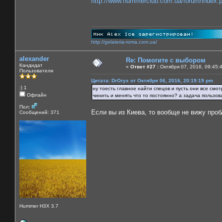
http://www.hummerclub.com.ua/forum/index
http://gelateria-roma.com.ua/
alexander
Re: Помогите с выбором
Кандидат
«
Ответ #27 :
Октября 07, 2016, 09:45:
Пользователи
Цитата: DrOryx от Октября 06, 2016, 20:19:19 pm
:) 1
ну тоесть главное найти спецов и пусть они все смо
Офлайн
чинить и менять что то постоянно? а задача пользов
Пол:
Если вы из Киева, то вообще не вижу про
Сообщений: 371
Hummer H3X 3.7