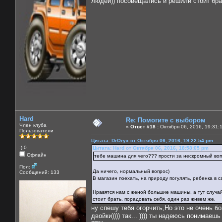
людей)) посовещались и решили стоит бра
Hard
Re: Помогите с выбором
Член клуба
«
Ответ #18 :
Октября 06, 2016, 19:31:
Пользователи
Цитата: DrOryx от Октября 06, 2016, 19:22:54 pm
:) 0
Цитата: Hard от Октября 06, 2016, 18:58:05 pm
Офлайн
тебе машина для чего??? прости за нескромный вопр
Пол:
Да ничего, нормальный вопрос)
Сообщений: 133
В магазин поехать, на природу погулять, ребенка в с
Нравятся нам с женой большие машины, а тут случай
стоит брать, порадовать себя, один раз живем же.
ну спешу тебя огорчить,Но это не очень бо
двойки)))) так... )))) ты надеюсь понимае