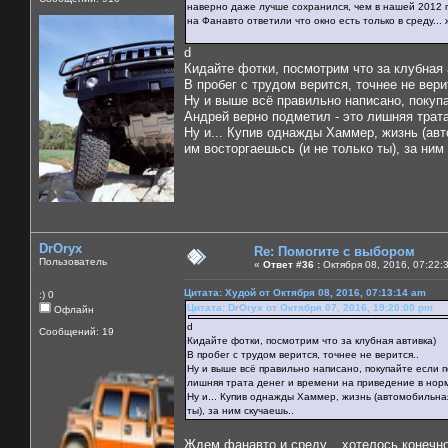
наверно даже лучше сохранился, чем в нашей 2012 го
на Фанавто ответили что окно есть только в среду...
d
Кидайте фотки, посмотрим что за клубная 
В пробег с трудом верится, точнее не вери
Ну и выше всё правильно написано, покуп
Андрей верно подметил - это лишняя трат
Ну и... Купив однажды Хаммер, жизнь (авт
им восторгаешьсь (и не только ты), за ним
DrOryx
Re: Помогите с выбором
Пользователь
«
Ответ #36 :
Октября 08, 2016, 07:22:
Цитата: Худой от Октября 08, 2016, 07:13:14 am
:) 0
Цитата: DrOryx от Октября 07, 2016, 19:20:00 pm
Офлайн
d
Сообщений: 19
Кидайте фотки, посмотрим что за клубная автивка)
В пробег с трудом верится, точнее не верится..
Ну и выше всё правильно написано, покупайте если 
лишняя трата денег и времени на приведение в нор
Ну и... Купив однажды Хаммер, жизнь (автомобильная
ты), за ним скучаешь..
Ждем фанавто и среду... хотелось конечно