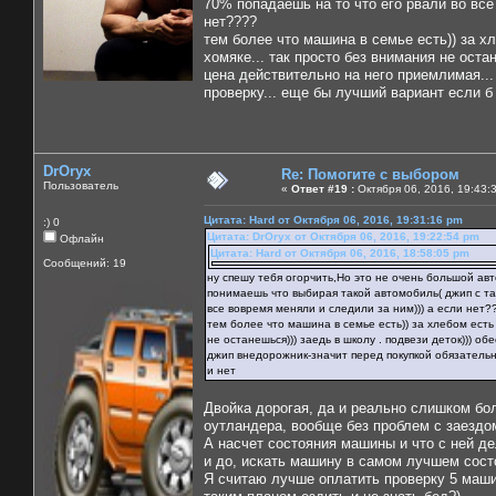
70% попадаешь на то что его рвали во все 
нет????
тем более что машина в семье есть)) за хле
хомяке... так просто без внимания не остан
цена действительно на него приемлимая...
проверку... еще бы лучший вариант если б
DrOryx
Re: Помогите с выбором
Пользователь
«
Ответ #19 :
Октября 06, 2016, 19:43:
Цитата: Hard от Октября 06, 2016, 19:31:16 pm
:) 0
Цитата: DrOryx от Октября 06, 2016, 19:22:54 pm
Офлайн
Цитата: Hard от Октября 06, 2016, 18:58:05 pm
Сообщений: 19
ну спешу тебя огорчить,Но это не очень большой автомо
понимаешь что выбирая такой автомобиль( джип с так
все вовремя меняли и следили за ним))) а если нет?
тем более что машина в семье есть)) за хлебом есть н
не останешься))) заедь в школу . подвези деток))) об
джип внедорожник-значит перед покупкой обязательно
и нет
Двойка дорогая, да и реально слишком бо
оутландера, вообще без проблем с заездом
А насчет состояния машины и что с ней д
и до, искать машину в самом лучшем сост
Я считаю лучше оплатить проверку 5 машин