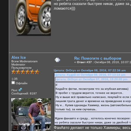
но ребята сказали быстрее никак, даже за
ломаются)))
Alex Ice
Re: Помогите с выбором
Всем Moderatoram
«
Ответ #37 :
Октября 08, 2016, 10:07:
Moderator
Пользователи
Цитата: DrOryx от Октября 08, 2016, 07:22:34 am
Цитата: Худой от Октября 08, 2016, 07:13:14 am
:) 35
Цитата: DrOryx от Октября 07, 2016, 19:20:00 pm
Офлайн
d
Кидайте фотки, посмотрим что за клубная автивка)
Пол:
В пробег с трудом верится, точнее не верится..
Сообщений: 8197
Ну и выше всё правильно написано, покупайте если
лишняя трата денег и времени на приведение в но
Ну и... Купив однажды Хаммер, жизнь (автомобильна
только ты), за ним скучаешь..
Ждем фанавто и среду... хотелось конечно поскорее к
но ребята сказали быстрее никак, даже за двойной 
ФанАвто делают не только Хаммеры, весь 