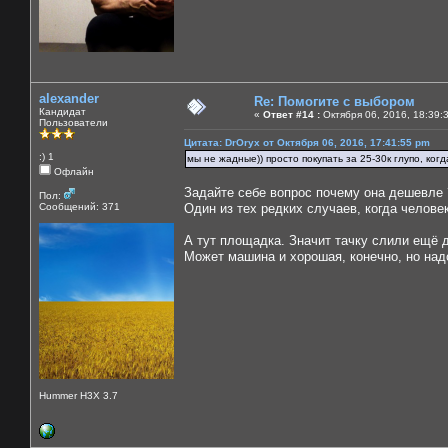
alexander
Re: Помогите с выбором
Кандидат
«
Ответ #14 :
Октября 06, 2016, 18:39:
Пользователи
Цитата: DrOryx от Октября 06, 2016, 17:41:55 pm
:) 1
мы не жадные)) просто покупать за 25-30к глупо, ко
Офлайн
Задайте себе вопрос почему она дешевле 
Пол:
Сообщений: 371
Один из тех редких случаев, когда человек
А тут площадка. Значит тачку слили ещё 
Может машина и хорошая, конечно, но над
Hummer H3X 3.7