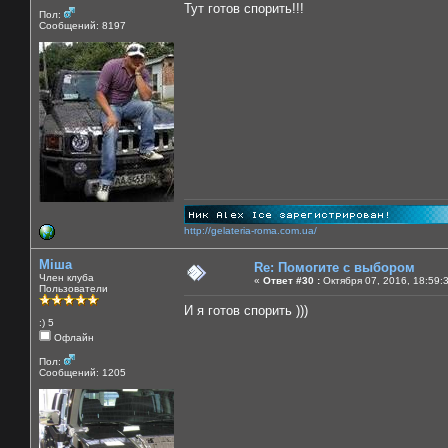
Тут готов спорить!!!
Пол:
Сообщений: 8197
http://gelateria-roma.com.ua/
Міша
Re: Помогите с выбором
Член клуба
«
Ответ #30 :
Октября 07, 2016, 18:59:
Пользователи
И я готов спорить )))
:) 5
Офлайн
Пол:
Сообщений: 1205