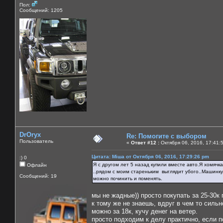
Пол:
Сообщений: 1205
DrOryx
Re: Помогите с выбором
Пользователь
«
Ответ #12 :
Октября 06, 2016, 17:41:
Цитата: Міша от Октября 06, 2016, 17:29:26 pm
:) 0
Я с другом лет 5 назад купили вместе авто.Я хомячк
Офлайн
..рядом с моим стареньким выглядит убого..Машинку 
Сообщений: 19
можно починить и поменять.
мы не жадные)) просто покупать за 25-30к
к тому же не знаешь, вдруг в чем то сильн
можно за 18к, кучу денег на ветер.
просто подходим к делу практично, если п