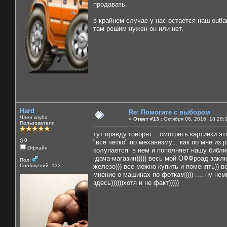
продавать.
в крайнем случае у нас остается наш outla
там решим нужен он или нет.
Hard
Re: Помогите с выбором
Член клуба
«
Ответ #13 :
Октября 06, 2016, 18:28:
Пользователи
тут правду говорят... смотреть картинки э
:) 0
"все четко" по механизму... как по мне и
Офлайн
колупается в нем и пополняет нашу библиоте
-дача-магазин))))) весь мой ОФФроад заклю
Пол:
Сообщений: 133
железо))) все можно купить и поменять)) в
мнение о машинах по фоткам)))) .... ну не
здесь))))))хотя и не факт)))))