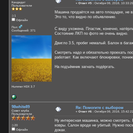
Кандидат
«
Ответ #5 :
Октября 06, 2016, 10:33:2
Пользователи
Машина продаётся на авто площадке, не 
:) 1
Это то, что видно по объявлению.
Офлайн
Пол:
С виду ухожена. Пластик, конечно, натёр
Сообщений: 371
Состояние ЛКП по фото не очень видно.
Двигло 3.5, пробег немалый. Балон в бага
Смотреть надо и обязательно проехать пос
работает. Как включают блокировки, пониж
На подъёмник загнать подёргать.
Hummer H3X 3.7
98white89
Re: Помогите с выбором
Совет клуба
«
Ответ #6 :
Октября 06, 2016, 15:42:2
Пользователи
Ну интересная машинка, можно смотреть. В
ковры. Салон вроде не убитый. Нужно пос
:) 20
доках.
Офлайн