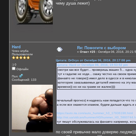
чему душа лежит)
Hard
Re: Помогите с выбором
Член клуба
«
Ответ #25 :
Октября 06, 2016, 20:21:
Пользователи
Цитата: DrOryx от Октября 06, 2016, 20:17:08 pm
:) 0
Цитата: Hard от Октября 06, 2016, 19:53:52 pm
Офлайн
смотри как все будет... проверишь машин 5... одна 
тут к гадалке не ходи... скажу честно на своем приме
Пол:
фанавто не говорю)) имел дело в одессе и в никола
Сообщений: 133
категорию заказываемых деталей именно на эту маш
времени)) но ни на грамм не жалею))))
печальный прогноз) я надеюсь нам попадется что то
а если все окажется хламом, будем дальше ждать и и
https://auto.ria.com/auto_hummer_h3_17936198.html
http://rst.ua/oldcars/hummer/H3/hummer_H3_5860744.h
тут пишут обслуживалась на фанавто напрмиер, есть
по своей привычке мало доверяю людям)))) 