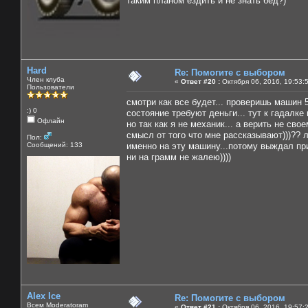
таким планом ездить и не знать бед?)
Hard
Re: Помогите с выбором
Член клуба
«
Ответ #20 :
Октября 06, 2016, 19:53:
Пользователи
смотри как все будет... проверишь машин 5
:) 0
состояние требуют деньги... тут к гадалке
Офлайн
но так как я не механик... а верить не сво
смысл от того что мне рассказывают)))??
Пол:
Сообщений: 133
именно на эту машину...потому выждал при
ни на грамм не жалею))))
Alex Ice
Re: Помогите с выбором
Всем Moderatoram
«
Ответ #21 :
Октября 06, 2016, 19:57: