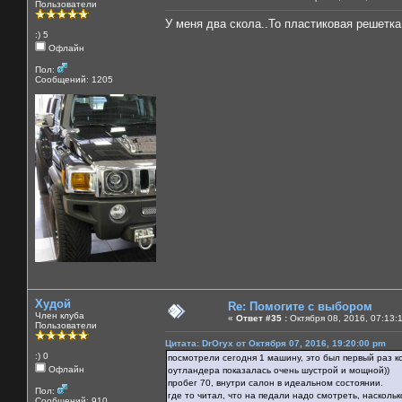
Пользователи
У меня два скола..То пластиковая решетка.
:) 5
Офлайн
Пол:
Сообщений: 1205
Худой
Re: Помогите с выбором
Член клуба
«
Ответ #35 :
Октября 08, 2016, 07:13:
Пользователи
Цитата: DrOryx от Октября 07, 2016, 19:20:00 pm
:) 0
посмотрели сегодня 1 машину, это был первый раз к
Офлайн
оутландера показалась очень шустрой и мощной))
пробег 70, внутри салон в идеальном состоянии.
Пол:
где то читал, что на педали надо смотреть, насколь
Сообщений: 910