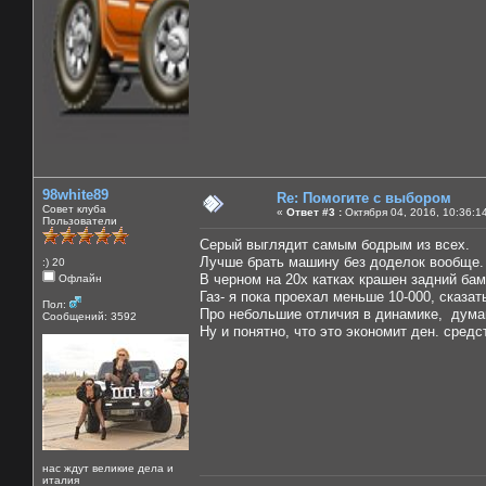
98white89
Re: Помогите с выбором
Совет клуба
«
Ответ #3 :
Октября 04, 2016, 10:36:1
Пользователи
Серый выглядит самым бодрым из всех.
Лучше брать машину без доделок вообще. 
:) 20
В черном на 20х катках крашен задний бам
Офлайн
Газ- я пока проехал меньше 10-000, сказат
Пол:
Про небольшие отличия в динамике, дума
Сообщений: 3592
Ну и понятно, что это экономит ден. средс
нас ждут великие дела и
италия