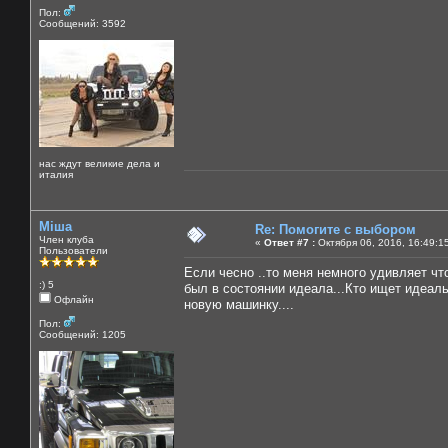
Пол:
Сообщений: 3592
нас ждут великие дела и
италия
Міша
Re: Помогите с выбором
Член клуба
«
Ответ #7 :
Октября 06, 2016, 16:49:1
Пользователи
Если чесно ..то меня немного удивляет чт
:) 5
был в состоянии идеала...Кто ищет идеаль
Офлайн
новую машинку....
Пол:
Сообщений: 1205