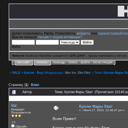
Добро пожаловать,
Гость
. Пожалуйста,
войдите
или
зарегистрируйтес
Вам не пришло
письмо с кодом активации?
Войти
Новости
: Клубные Наклейки находятся У ДИМ ДИМА . прошу наклеивать у негоже 
НА САЙТ
НАЧАЛО
ПОМОЩЬ
ПОИСК
ВОЙТИ
РЕГИСТРАЦИЯ
>
SALE
>
Куплю - Buy
(Модераторы:
Alex Ice
,
Dim-Dim
) > Тема:
Куплю Фары Sta
Страниц: [
1
]
Вниз
Автор
Тема: Куплю Фары Starr (Прочитано 10140 р
0 Пользователей и 3 Гостей смотрят эту тему.
Val
Куплю Фары Starr
Кандидат
«
:
Июня 17, 2024, 12:48:47 pm »
Пользователи
Всем Привет!
:) 0
Офлайн
Куплю новые или б/у фары Starr.