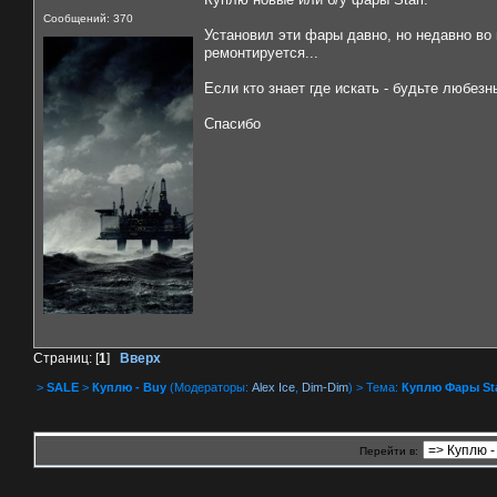
Сообщений: 370
Установил эти фары давно, но недавно во 
ремонтируется...
Если кто знает где искать - будьте любез
Спасибо
Страниц: [
1
]
Вверх
>
SALE
>
Куплю - Buy
(Модераторы:
Alex Ice
,
Dim-Dim
) > Тема:
Куплю Фары Sta
Перейти в: