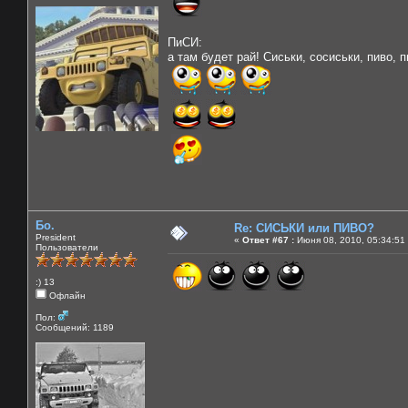
ПиСИ:
а там будет рай! Сиськи, сосиськи, пиво, пи
Бо.
Re: СИСЬКИ или ПИВО?
President
«
Ответ #67 :
Июня 08, 2010, 05:34:51
Пользователи
:) 13
Офлайн
Пол:
Сообщений: 1189