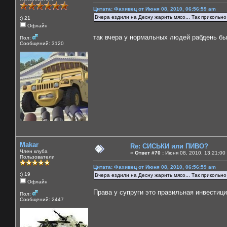
Цитата: Фахивец от Июня 08, 2010, 06:56:59 am
Вчера ездили на Десну жарить мясо... Так прикольно .
:) 21
Офлайн
так вчера у нормальных людей рабдень б
Пол:
Сообщений: 3120
Makar
Re: СИСЬКИ или ПИВО?
Член клуба
«
Ответ #70 :
Июня 08, 2010, 13:21:00
Пользователи
Цитата: Фахивец от Июня 08, 2010, 06:56:59 am
:) 19
Вчера ездили на Десну жарить мясо... Так прикольно .
Офлайн
Права у супруги это правильная инвестиц
Пол:
Сообщений: 2447