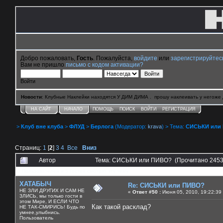
Добро пожаловать,
Гость
. Пожалуйста,
войдите
или
зарегистрируйтес
Вам не пришло
письмо с кодом активации?
Войти
Новости
: Клубные Наклейки находятся У ДИМ ДИМА . прошу наклеивать у негоже 
НА САЙТ
НАЧАЛО
ПОМОЩЬ
ПОИСК
ВОЙТИ
РЕГИСТРАЦИЯ
>
Клуб вне клуба
>
ФЛУД
>
Берлога
(Модератор:
krava
) > Тема:
СИСЬКИ или
Страниц:
1
[
2
]
3
4
Все
Вниз
Автор
Тема: СИСЬКИ или ПИВО? (Прочитано 2453
0 Пользователей и 5 Гостей смотрят эту тему.
ХАТАБЫЧ
Re: СИСЬКИ или ПИВО?
НЕ ЗЛИ ДРУГИХ И САМ НЕ
«
Ответ #50 :
Июня 05, 2010, 19:22:39
ЗЛИСЬ, мы только гости в
этом Мире, И ЕСЛИ ЧТО
Как такой расклад?
НЕ ТАК-СМИРИСЬ! Будь по
умнее,улыбнись.
Пользователь