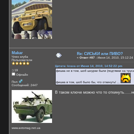
Makar
Re: СИСЬКИ или ПИВО?
Член клуба
«
Ответ #87 :
Июня 14, 2010, 15:12:24
Пользователи
Цитата: krava от Июня 14, 2010, 14:52:22 pm
:) 19
фишка не в том, шоб шнурки были (подтяжки на трусах
Офлайн
Пол:
фишка в том, шоб было бы, что откинуть! ...
Сообщений: 2447
В таком ключе можно что то откинуть......
www.avtomag.net.ua