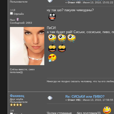
Пользователи
«
Ответ #80 :
Июня 13, 2010, 15:01:22
ну так шо? пакуем чимоданы?
:) 13
Офлайн
Пол:
Сообщений: 2663
ПиСИ:
а там будет рай! Сиськи, сосиськи, пиво, пи
Слёзы вместе, смех
пополам)))
Никогда не поздно сказать человеку, что ты его люби
Фахивец
Re: СИСЬКИ или ПИВО?
Друг клуба
«
Ответ #81 :
Июня 13, 2010, 17:58:55
Пользователи
:) 4
Чулки странные ... без подтяжек)))