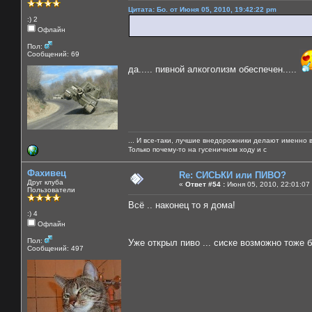
Цитата: Бо. от Июня 05, 2010, 19:42:22 pm
:) 2
Офлайн
Пол:
Сообщений: 69
да..... пивной алкоголизм обеспечен.....
... И все-таки, лучшие внедорожники делают именно 
Только почему-то на гусеничном ходу и с
Фахивец
Re: СИСЬКИ или ПИВО?
Друг клуба
«
Ответ #54 :
Июня 05, 2010, 22:01:07
Пользователи
Всё .. наконец то я дома!
:) 4
Офлайн
Пол:
Уже открыл пиво ... сиске возможно тоже 
Сообщений: 497