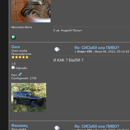
Mercedes-Benz
С ув. Андрей Палыч
Gera
Re: СИСЬКИ или ПИВО?
Член клуба
«
Ответ #55 :
Июня 06, 2010, 05:14:43
Пользователи
И КАК ? БЫЛИ ?
:) 5
Офлайн
Пол:
Сообщений: 1735
Фахивец
Re: СИСЬКИ или ПИВО?
Друг клуба