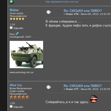
http://gelateria-roma.com.ua/
Makar
Re: СИСЬКИ или ПИВО?
Член клуба
«
Ответ #76 :
Июня 08, 2010, 13:31:25
Пользователи
В обчем собираемся.....
:) 19
К фрицам, будем пифо пить и дефок счуп
Офлайн
Пол:
Сообщений: 2447
www.avtomag.net.ua
Alex Ice
Re: СИСЬКИ или ПИВО?
Всем Moderatoram
«
Ответ #77 :
Июня 08, 2010, 13:32:55
Совет клуба
Пользователи
Собирайтесь,а я и так здесь
:) 35
Офлайн