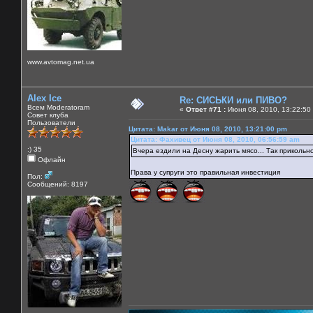
www.avtomag.net.ua
Alex Ice
Re: СИСЬКИ или ПИВО?
Всем Moderatoram
«
Ответ #71 :
Июня 08, 2010, 13:22:50
Совет клуба
Пользователи
Цитата: Makar от Июня 08, 2010, 13:21:00 pm
Цитата: Фахивец от Июня 08, 2010, 06:56:59 am
:) 35
Вчера ездили на Десну жарить мясо... Так прикольно 
Офлайн
Права у супруги это правильная инвестиция
Пол:
Сообщений: 8197