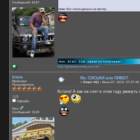
Сообщений: 8197
пиво без сисек деньги на ветер
http://gelateria-roma.com.ua/
krava
Re: СИСЬКИ или ПИВО?
Moderator
«
Ответ #61 :
Июня 07, 2010, 07:37:49
Пользователи
Кстати! А как на счет в этом году рвануть
:) 21
Офлайн
Пол:
Сообщений: 3120