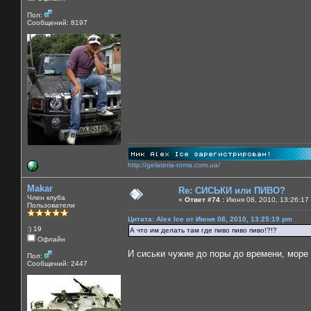
Пол:
Сообщений: 8197
http://gelateria-roma.com.ua/
Makar
Re: СИСЬКИ или ПИВО?
Член клуба
«
Ответ #74 :
Июня 08, 2010, 13:26:17
Пользователи
Цитата: Alex Ice от Июня 08, 2010, 13:25:19 pm
:) 19
А что им делать там где пиво пиво пиво!?!?
Офлайн
И сиськи чужие до поры до времени, море
Пол:
Сообщений: 2447