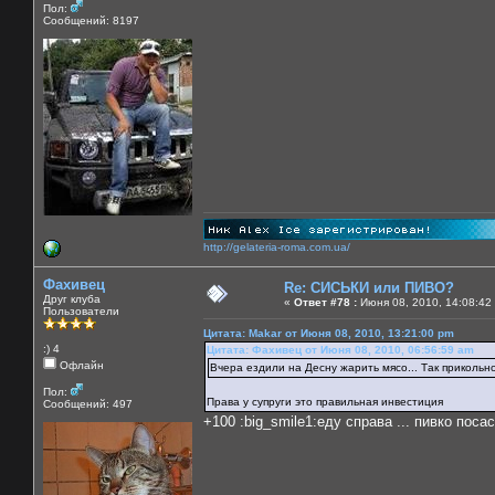
Пол:
Сообщений: 8197
http://gelateria-roma.com.ua/
Фахивец
Re: СИСЬКИ или ПИВО?
Друг клуба
«
Ответ #78 :
Июня 08, 2010, 14:08:42
Пользователи
Цитата: Makar от Июня 08, 2010, 13:21:00 pm
:) 4
Цитата: Фахивец от Июня 08, 2010, 06:56:59 am
Офлайн
Вчера ездили на Десну жарить мясо... Так прикольно 
Пол:
Права у супруги это правильная инвестиция
Сообщений: 497
+100 :big_smile1:еду справа ... пивко поса