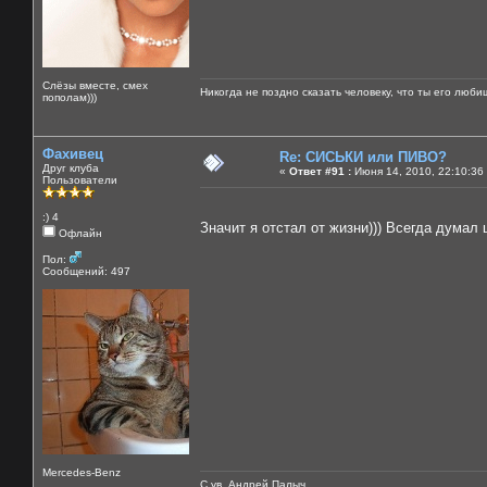
Слёзы вместе, смех
Никогда не поздно сказать человеку, что ты его люби
пополам)))
Фахивец
Re: СИСЬКИ или ПИВО?
Друг клуба
«
Ответ #91 :
Июня 14, 2010, 22:10:36
Пользователи
:) 4
Значит я отстал от жизни))) Всегда дума
Офлайн
Пол:
Сообщений: 497
Mercedes-Benz
С ув. Андрей Палыч