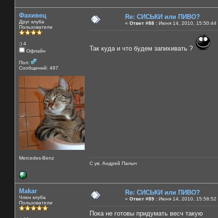
Фахивец
Re: СИСЬКИ или ПИВО?
Друг клуба
«
Ответ #88 :
Июня 14, 2010, 15:50:44
Пользователи
:) 4
Так куда и что будем запихивать ?
Офлайн
Пол:
Сообщений: 497
Mercedes-Benz
С ув. Андрей Палыч
Makar
Re: СИСЬКИ или ПИВО?
Член клуба
«
Ответ #89 :
Июня 14, 2010, 15:58:52
Пользователи
Пока не готовы придумать весч такую