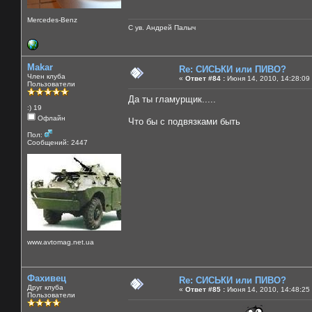
Mercedes-Benz
С ув. Андрей Палыч
Makar
Re: СИСЬКИ или ПИВО?
Член клуба
«
Ответ #84 :
Июня 14, 2010, 14:28:09
Пользователи
Да ты гламурщик.....
:) 19
Офлайн
Что бы с подвязками быть
Пол:
Сообщений: 2447
www.avtomag.net.ua
Фахивец
Re: СИСЬКИ или ПИВО?
Друг клуба
«
Ответ #85 :
Июня 14, 2010, 14:48:25
Пользователи