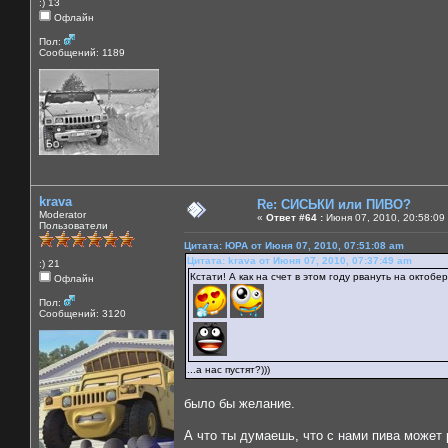
:) 13
Офлайн
Пол:
Сообщений: 1189
krava
Re: СИСЬКИ или ПИВО?
Moderator
«
Ответ #64 :
Июня 07, 2010, 20:58:09
Пользователи
Цитата: ЮРА от Июня 07, 2010, 07:51:08 am
Цитата: krava от Июня 07, 2010, 07:37:49 am
:) 21
Кстати! А как на счет в этом году рвануть на октобе
Офлайн
Пол:
Сообщений: 3120
...а нас пустят?)))
было бы желание.
А что ты думаешь, что с нами пива может