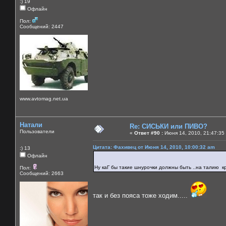
:) 19
Офлайн
Пол:
Сообщений: 2447
www.avtomag.net.ua
Натали
Re: СИСЬКИ или ПИВО?
Пользователи
«
Ответ #90 :
Июня 14, 2010, 21:47:35
Цитата: Фахивец от Июня 14, 2010, 10:00:32 am
:) 13
Офлайн
Ну каГ бы такие шнурочки должны быть ..на талию кр
Пол:
Сообщений: 2663
так и без пояса тоже ходим.....