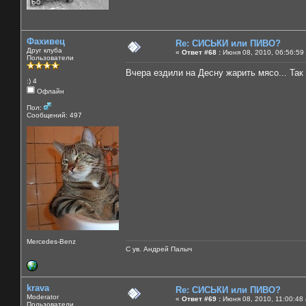
Фахивец
Re: СИСЬКИ или ПИВО?
Друг клуба
«
Ответ #68 :
Июня 08, 2010, 06:56:59
Пользователи
Вчера ездили на Десну жарить мясо... Так 
:) 4
Офлайн
Пол:
Сообщений: 497
Mercedes-Benz
С ув. Андрей Палыч
krava
Re: СИСЬКИ или ПИВО?
Moderator
«
Ответ #69 :
Июня 08, 2010, 11:00:48
Пользователи