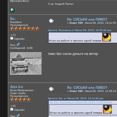
Mercedes-Benz
С ув. Андрей Палыч
Бо.
Re: СИСЬКИ или ПИВО?
President
«
Ответ #59 :
Июня 06, 2010, 19:11:55
Пользователи
Цитата: Фахивец от Июня 06, 2010, 16:52:26 pm
:) 13
Офлайн
Устал на работе и хватило одной пляшки
Пол:
Сообщений: 1189
пиво без сисек деньги на ветер
Alex Ice
Re: СИСЬКИ или ПИВО?
Всем Moderatoram
«
Ответ #60 :
Июня 06, 2010, 21:56:19
Совет клуба
Пользователи
Цитата: Бо. от Июня 06, 2010, 19:11:55 pm
Цитата: Фахивец от Июня 06, 2010, 16:52:26 pm
:) 35
Офлайн
Устал на работе и хватило одной пляшки
Пол: