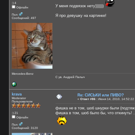
:) 4
У меня подвязок нету)))))))
Офлайн
Пол:
Я про девушку на картинке!
Сообщений: 497
Mercedes-Benz
С ув. Андрей Палыч
krava
Re: СИСЬКИ или ПИВО?
Moderator
«
Ответ #86 :
Июня 14, 2010, 14:52:22
Пользователи
фишка не в том, шоб шнурки были (подтяжк
фишка в том, шоб было бы, что откинуть! ..
:) 21
Офлайн
Пол:
Сообщений: 3120