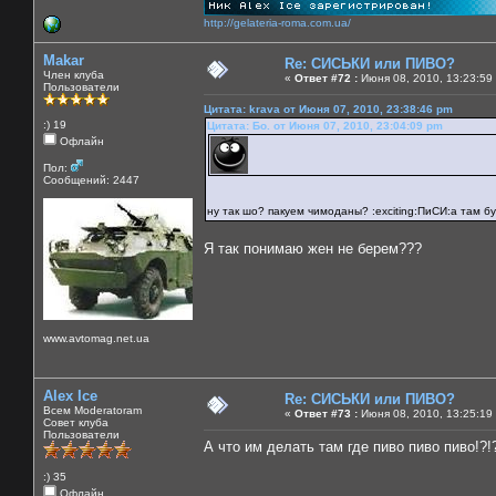
http://gelateria-roma.com.ua/
Makar
Re: СИСЬКИ или ПИВО?
Член клуба
«
Ответ #72 :
Июня 08, 2010, 13:23:59
Пользователи
Цитата: krava от Июня 07, 2010, 23:38:46 pm
:) 19
Цитата: Бо. от Июня 07, 2010, 23:04:09 pm
Офлайн
Пол:
Сообщений: 2447
ну так шо? пакуем чимоданы? :exciting:ПиСИ:а там буд
Я так понимаю жен не берем???
www.avtomag.net.ua
Alex Ice
Re: СИСЬКИ или ПИВО?
Всем Moderatoram
«
Ответ #73 :
Июня 08, 2010, 13:25:19
Совет клуба
Пользователи
А что им делать там где пиво пиво пиво!?!
:) 35
Офлайн