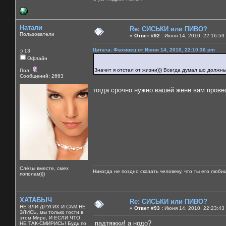
Натали
Re: СИСЬКИ или ПИВО?
Пользователи
«
Ответ #92 :
Июня 14, 2010, 22:16:59
Цитата: Фахивец от Июня 14, 2010, 22:10:36 pm
:) 13
Офлайн
Значит я отстал от жизни))) Всегда думал шо должн
Пол:
Сообщений: 2663
тогда срочно нужно вашей жене вам провес
Слёзы вместе, смех
Никогда не поздно сказать человеку, что ты его люби
пополам)))
ХАТАБЫЧ
Re: СИСЬКИ или ПИВО?
НЕ ЗЛИ ДРУГИХ И САМ НЕ
«
Ответ #93 :
Июня 14, 2010, 22:23:43
ЗЛИСЬ, мы только гости в
этом Мире, И ЕСЛИ ЧТО
падтяжки! а нодо?
НЕ ТАК-СМИРИСЬ! Будь по