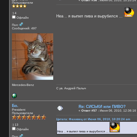
«
Ответ #56 :
Июня 06, 2010, 10:20:24
Пользователи
:) 4
Неа .. я выпил пива и вырубился ...
Офлайн
Пол:
Сообщений: 497
Mercedes-Benz
С ув. Андрей Палыч
Бо.
Re: СИСЬКИ или ПИВО?
President
«
Ответ #57 :
Июня 06, 2010, 12:36:16
Пользователи
Цитата: Фахивец от Июня 06, 2010, 10:20:24 am
:) 13
Офлайн
Неа .. я выпил пива и вырубился ...
Пол: