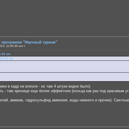
о программе "Научный туризм"
013, 11:00:30 am »
1:22 am
8:44:14 am
ики в кадр не влезли - их там 4 штуки видно было)
ть - там зрелище еще более эффектное (кольца как раз под красивым уг
д, гелий, аммиак, гидросульфид аммония, воды немного и прочее). Светлы