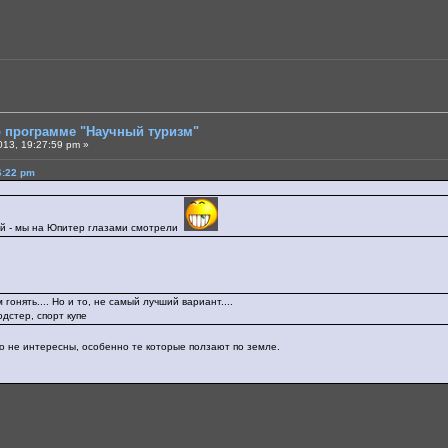
о программе "Научный туризм"
013, 19:27:59 pm »
6:22 pm
ий - мы на Юпитер глазами смотрели
гонять.... Но и то, не самый лучший вариант....
дстер, спорт купе
о не интересны, особенно те которые ползают по земле.