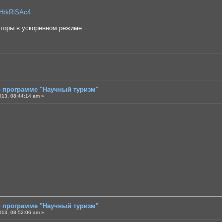
BHrkRiSAc4
вторы в ускоренном режиме
о программе "Научный туризм"
013, 08:44:14 am »
о программе "Научный туризм"
013, 08:52:06 am »