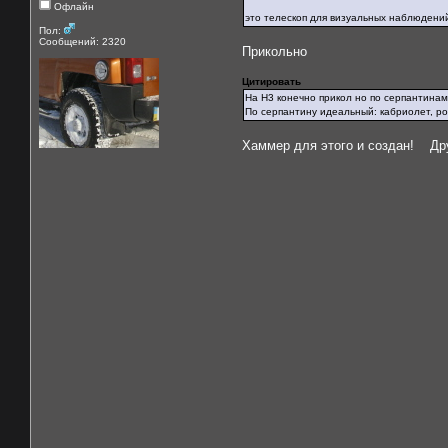
Офлайн
это телескоп для визуальных наблюдени
Пол:
Сообщений: 2320
Прикольно
Цитировать
На H3 конечно прикол но по серпантинам г
По серпантину идеальный: кабриолет, ро
Хаммер для этого и создан! Дру