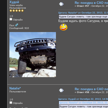
Худой
Re: поездка в САО п
Член клуба
«
Ответ #57 :
Октября 22, 2
Пользователи
Цитата: Natalie* от Октября 22, 2013, 11
:) 0
будем Сатурн ловить - там зрелище еще
Офлайн
Будем ждать фото Сатурна, в
тр
Пол:
Сообщений: 910
Natalie*
Re: поездка в САО п
Пользователи
«
Ответ #58 :
Октября 22, 2
Цитата: Худой от Октября 22, 2013, 14:5
:) 0
Цитата: Natalie* от Октября 22, 2013, 11
Офлайн
будем Сатурн ловить - там зрелище ещ