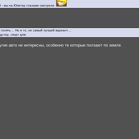
й - мы на Юпитер глазами смотрели
онять.... Но и то, не самый лучший вариант....
дстер, спорт купе
гие авто не интересны, особенно те которые ползают по земле.