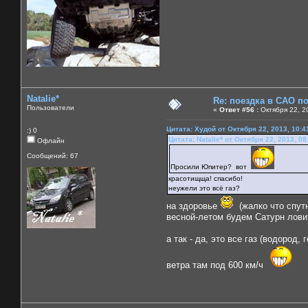
Natalie*
Re: поездка в САО п
Пользователи
«
Ответ #56 :
Октября 22, 2
Цитата: Худой от Октября 22, 2013, 10:4
:) 0
Цитата: Natalie* от Октября 22, 2013, 0
Офлайн
Сообщений: 67
Просили Юпитер? вот
красотищща! спасибо!
неужели это всё газ?
на здоровье
(жалко что спутн
весной-летом будем Сатурн лови
а так - да, это все газ (водоро
ветра там под 600 км/ч