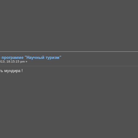
о программе "Научный туризм"
013, 18:15:15 pm »
ть мундира !