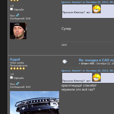
Цитата: Natalie* от Октября 22, 2013, 08
:) 0
Офлайн
Просили Юпитер? вот
Пол:
Сообщений: 819
Супер
H2O
Худой
Re: поездка в САО п
Член клуба
«
Ответ #55 :
Октября 22, 2
Пользователи
Цитата: Natalie* от Октября 22, 2013, 08
:) 0
Офлайн
Просили Юпитер? вот
Пол:
красотищща! спасибо!
Сообщений: 910
неужели это всё газ?