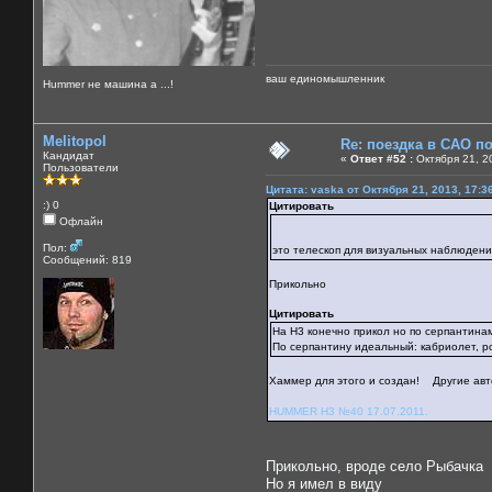
ваш единомышленник
Нummer не машина а ...!
Melitopol
Re: поездка в САО п
Кандидат
«
Ответ #52 :
Октября 21, 2
Пользователи
Цитата: vaska от Октября 21, 2013, 17:3
:) 0
Цитировать
Офлайн
Пол:
это телескоп для визуальных наблюден
Сообщений: 819
Прикольно
Цитировать
На H3 конечно прикол но по серпантинам 
По серпантину идеальный: кабриолет, ро
Хаммер для этого и создан! Другие авт
HUMMER H3 №40 17.07.2011.
Прикольно, вроде село Рыбачка
Но я имел в виду