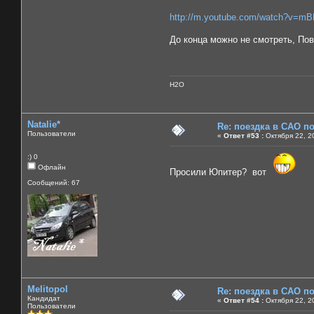
http://m.youtube.com/watch?v=m
До конца можно не смотреть, По
H2O
Natalie*
Re: поездка в САО п
Пользователи
«
Ответ #53 :
Октября 22, 2
:) 0
Офлайн
Просили Юпитер? вот
Сообщений: 67
Melitopol
Re: поездка в САО п
Кандидат
«
Ответ #54 :
Октября 22, 2
Пользователи