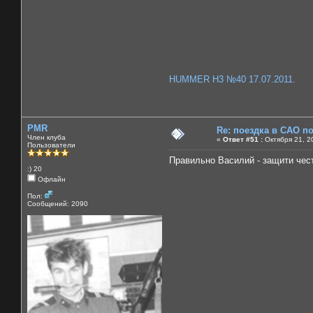
HUMMER H3 №40 17.07.2011.
PMR
Re: поездка в САО п
Член клуба
«
Ответ #51 :
Октября 21, 2
Пользователи
Правильно Василий - защити чес
:) 20
Офлайн
Пол:
Сообщений: 2090