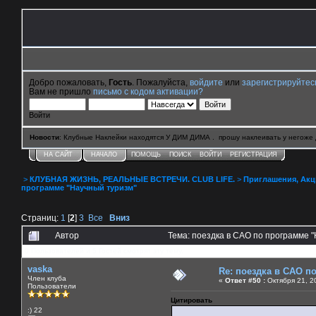
Добро пожаловать,
Гость
. Пожалуйста,
войдите
или
зарегистрируйтес
Вам не пришло
письмо с кодом активации?
Войти
Новости
: Клубные Наклейки находятся У ДИМ ДИМА . прошу наклеивать у негоже 
НА САЙТ
НАЧАЛО
ПОМОЩЬ
ПОИСК
ВОЙТИ
РЕГИСТРАЦИЯ
>
КЛУБНАЯ ЖИЗНЬ, РЕАЛЬНЫЕ ВСТРЕЧИ. CLUB LIFE.
>
Приглашения, Акции 
программе "Научный туризм"
Страниц:
1
[
2
]
3
Все
Вниз
Автор
Тема: поездка в САО по программе 
0 Пользователей и 5 Гостей смотрят эту тему.
vaska
Re: поездка в САО п
Член клуба
«
Ответ #50 :
Октября 21, 2
Пользователи
Цитировать
:) 22