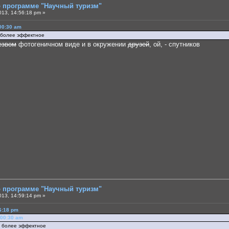
о программе "Научный туризм"
013, 14:56:18 pm »
:00:30 am
 более эффектное
езвом
фотогеничном виде и в окружении
друзей
, ой, - спутников
о программе "Научный туризм"
013, 14:59:14 pm »
6:18 pm
:00:30 am
е более эффектное