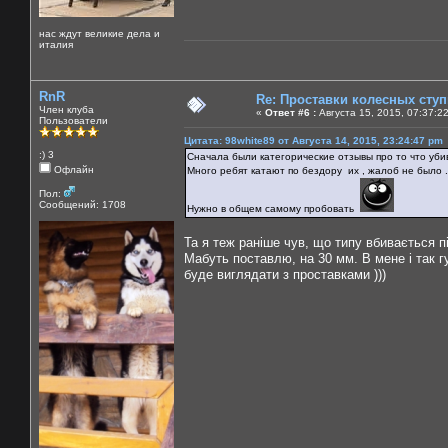
нас ждут великие дела и
италия
RnR
Re: Проставки колесных сту
Член клуба
«
Ответ #6 :
Августа 15, 2015, 07:37:2
Пользователи
Цитата: 98white89 от Августа 14, 2015, 23:24:47 pm
:) 3
Сначала были категорические отзывы про то что убив
Офлайн
Много ребят катают по бездору их , жалоб не было .
Пол:
Сообщений: 1708
Нужно в общем самому пробовать
Та я теж раніше чув, що типу вбивається пі
Мабуть поставлю, на 30 мм. В мене і так г
буде виглядати з проставками )))