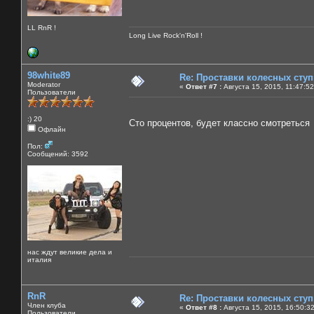
LL RnR !
Long Live Rock'n'Roll !
98white89
Re: Проставки колесных сту
Moderator
«
Ответ #7 :
Августа 15, 2015, 11:47:5
Пользователи
:) 20
Сто процентов, будет классно смотретьс
Офлайн
Пол:
Сообщений: 3592
нас ждут великие дела и
италия
RnR
Re: Проставки колесных сту
Член клуба
«
Ответ #8 :
Августа 15, 2015, 16:50:3
Пользователи