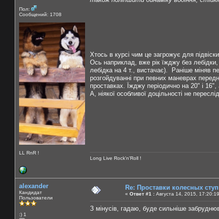
Пол:
Сообщений: 1708
Хтось в курсі чим це загрожує для підвіски,
Ось наприклад, вже рік їжджу без лебідки,
лебідка на 4 т., вистачає). Раніше міняв п
розгойдуванні при певних маневрах передні 
проставках. Їжджу періодично на 20" і 16",
А, ніякої особливої доцільності не переслі
LL RnR !
Long Live Rock'n'Roll !
alexander
Re: Проставки колесных сту
Кандидат
«
Ответ #1 :
Августа 14, 2015, 17:20:1
Пользователи
З мiнусiв, гадаю, буде сильніше забрудню
:) 1