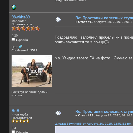
Long Live Rock'n'Roll !
98white89
Re: Проставки колесных ступ
Moderator
«
Ответ #11 :
Августа 26, 2015, 22:51:3
Пользователи
:) 20
Поздравляю , заполнил пробельчик в поз
Офлайн
опять захочется то я поищу)))
Пол:
Сообщений: 3592
p.s. Увидел твоего FX на фото . Скучаю 
нас ждут великие дела и
италия
RnR
Re: Проставки колесных ступ
Член клуба
«
Ответ #12 :
Августа 27, 2015, 07:14:
Пользователи
Цитата: 98white89 от Августа 26, 2015, 22:51:31 pm
:) 3
Офлайн