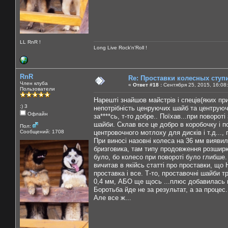
LL RnR !
Long Live Rock'n'Roll !
RnR
Re: Проставки колесных ступ
Член клуба
«
Ответ #18 :
Сентября 25, 2015, 16:08
Пользователи
Нарешті знайшов майстрів і спеців(яких пр
:) 3
непотрібність ценруючих шайб та центруюч
Офлайн
за****сь, т-то добре.. Поїхав...при поворо
шайби. Склав все це добро в коробочку і 
Пол:
Сообщений: 1708
центровочного мотлоху для дисків і т.д...,
При виносі назовні колеса на 36 мм вияви
бризговика, там типу продовження розширю
було, бо колесо при повороті було глибше.
вичитав в якійсь статті про проставки, що
проставка і все. Т-то, проставочні шайби 
0,4 мм, АБО ще щось ...плюс добавилась п
Боротьба йде не за результат, а за процес. 
Але все ж...