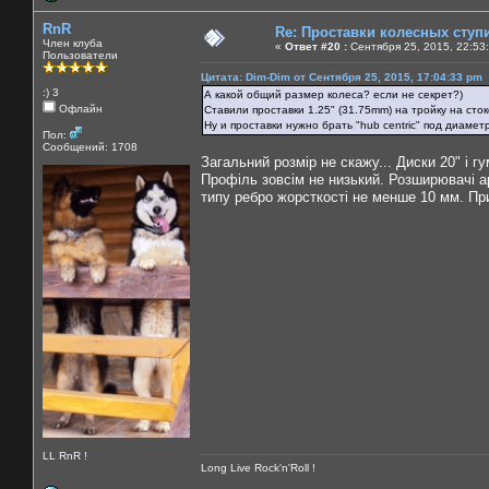
RnR
Re: Проставки колесных ступ
Член клуба
«
Ответ #20 :
Сентября 25, 2015, 22:53
Пользователи
Цитата: Dim-Dim от Сентября 25, 2015, 17:04:33 pm
:) 3
А какой общий размер колеса? если не секрет?)
Офлайн
Ставили проставки 1.25" (31.75mm) на тройку на сток
Ну и проставки нужно брать "hub centric" под диаметр
Пол:
Сообщений: 1708
Загальний розмір не скажу... Диски 20" і 
Профіль зовсім не низький. Розширювачі ар
типу ребро жорсткості не менше 10 мм. При
LL RnR !
Long Live Rock'n'Roll !