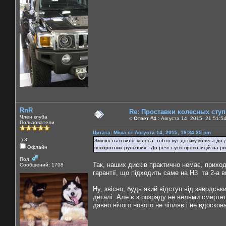
RnR
Re: Проставки колесных сту
Член клуба
«
Ответ #4 :
Августа 14, 2015, 21:51:5
Пользователи
Цитата: Міша от Августа 14, 2015, 19:34:35 pm
:) 3
Змінюється виліт колеса..тобто кут дотику колеса до 
Офлайн
поворотних рульових. До речі з усіх пропозицій на р
Пол:
Так, наших дисків практично немає, приход
Сообщений: 1708
гарантії, що підходить саме на Н3 та 2-а в
Ну, звісно, будь який відступ від заводськ
деталі. Але є з розряду не вельми смертель
давно нічого нового не чіпляв і не вдоско