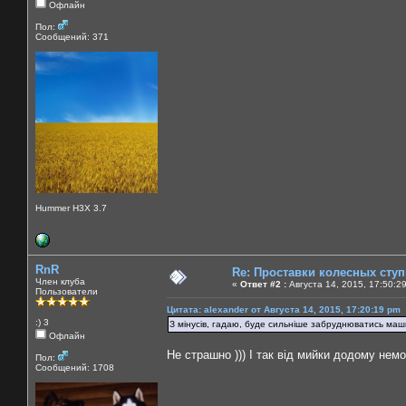
Офлайн
Пол:
Сообщений: 371
Hummer H3X 3.7
RnR
Re: Проставки колесных сту
Член клуба
«
Ответ #2 :
Августа 14, 2015, 17:50:2
Пользователи
Цитата: alexander от Августа 14, 2015, 17:20:19 pm
:) 3
З мiнусiв, гадаю, буде сильніше забруднюватись маш
Офлайн
Не страшно ))) І так від мийки додому нем
Пол:
Сообщений: 1708