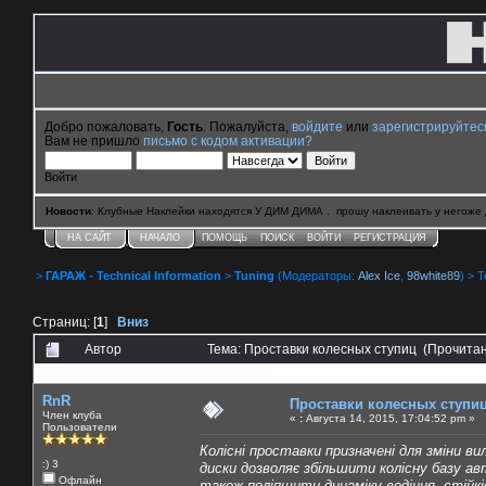
Добро пожаловать,
Гость
. Пожалуйста,
войдите
или
зарегистрируйтес
Вам не пришло
письмо с кодом активации?
Войти
Новости
: Клубные Наклейки находятся У ДИМ ДИМА . прошу наклеивать у негоже 
НА САЙТ
НАЧАЛО
ПОМОЩЬ
ПОИСК
ВОЙТИ
РЕГИСТРАЦИЯ
>
ГАРАЖ - Technical Information
>
Tuning
(Модераторы:
Alex Ice
,
98white89
) > 
Страниц: [
1
]
Вниз
Автор
Тема: Проставки колесных ступиц (Прочитан
0 Пользователей и 1 Гость смотрят эту тему.
RnR
Проставки колесных ступи
Член клуба
«
:
Августа 14, 2015, 17:04:52 pm »
Пользователи
Колісні проставки призначені для зміни ви
:) 3
диски дозволяє збільшити колісну базу а
Офлайн
також поліпшити динаміку водіння, стійкіс