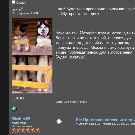
Офлайн
І щоб було типа правильно придумав і зроб
Пол:
Сообщений: 1708
шайбу, проставку і диск:
Начебто так. Матеріал втулки може бути ти
Варіант поки не остаточний, але вже дуже 
тільки один додатковий елемнт у вигляді с
придумати щось... Можна в саму кострукці
вийде проблематичною для виготовлення..
Будем искать(с).
LL RnR !
Long Live Rock'n'Roll !
98white89
Re: Проставки колесных ступ
Moderator
«
Ответ #14 :
Сентября 12, 2015, 20:49
Пользователи