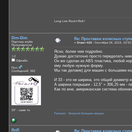
Long Live Rock'n'Roll !
Dim-Dim
Re: Проставки колесных ступ
Партнер клуба
«
Ответ #24 :
Сентября 26, 2015, 10:52
Пользователи
Ясно, более чем подробно.
Думаю достаточно просто переделать ниж
:) 2
Он же сделан из ABS пластика, любой но
Офлайн
ему любую нужную форму.
Пол:
Мы так делаем) для машин с большими ко
Сообщений: 362
И 33 - это не ширина, это общий диаметр к
А ширина покрышки - 12,5" = 306,25 мм - 
Как по мне, американская система обозначе
35" - саме то
Fanauto - Энергия больших машин
RnR
Re: Проставки колесных ступ