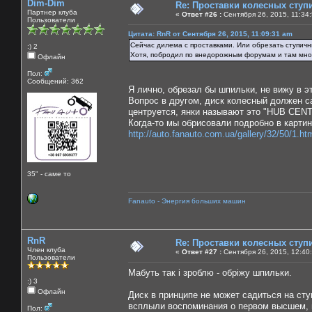
Dim-Dim
Re: Проставки колесных ступ
Партнер клуба
«
Ответ #26 :
Сентября 26, 2015, 11:34
Пользователи
Цитата: RnR от Сентября 26, 2015, 11:09:31 am
Сейчас дилема с проставками. Или обрезать ступичн
:) 2
Хотя, побродил по внедорожным форумам и там мног
Офлайн
Пол:
Сообщений: 362
Я лично, обрезал бы шпильки, не вижу в э
Вопрос в другом, диск колесный должен с
центруется, янки называют это "HUB CENTR
Когда-то мы обрисовали подробно в картинк
http://auto.fanauto.com.ua/gallery/32/50/1.ht
35" - саме то
Fanauto - Энергия больших машин
RnR
Re: Проставки колесных ступ
Член клуба
«
Ответ #27 :
Сентября 26, 2015, 12:40
Пользователи
Мабуть так і зроблю - обріжу шпильки.
:) 3
Офлайн
Диск в принципе не может садиться на ступ
всплыли воспоминания о первом высшем, и
Пол: