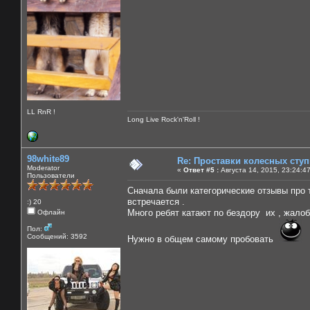
LL RnR !
Long Live Rock'n'Roll !
98white89
Re: Проставки колесных сту
Moderator
«
Ответ #5 :
Августа 14, 2015, 23:24:4
Пользователи
Сначала были категорические отзывы про т
встречается .
:) 20
Много ребят катают по бездору их , жалоб
Офлайн
Пол:
Сообщений: 3592
Нужно в общем самому пробовать