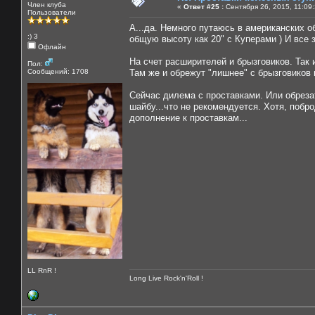
Член клуба
«
Ответ #25 :
Сентября 26, 2015, 11:09
Пользователи
А...да. Немного путаюсь в американских о
:) 3
общую высоту как 20" с Куперами ) И все 
Офлайн
На счет расширителей и брызговиков. Так
Пол:
Сообщений: 1708
Там же и обрежут "лишнее" с брызговиков 
Сейчас дилема с проставками. Или обреза
шайбу...что не рекомендуется. Хотя, поб
дополнение к проставкам...
LL RnR !
Long Live Rock'n'Roll !