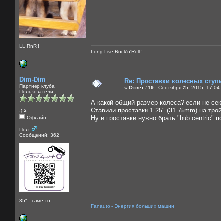
LL RnR !
Long Live Rock'n'Roll !
Dim-Dim
Re: Проставки колесных ступ
Партнер клуба
«
Ответ #19 :
Сентября 25, 2015, 17:04
Пользователи
А какой общий размер колеса? если не сек
Ставили проставки 1.25" (31.75mm) на трой
:) 2
Ну и проставки нужно брать "hub centric" 
Офлайн
Пол:
Сообщений: 362
35" - саме то
Fanauto - Энергия больших машин