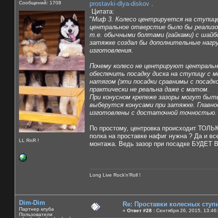
Сообщений: 1708
prostavki-dlya-diskov
.
Цитата:
"
Миф 3. Колесо центрируется на ступиц
центральное отверстие было бы реализов
т.е. обычными болтами (гайками) с шайбо
затяжке создал бы дополнительные нагру
изготовления.
Почему колесо не центрируют центральн
обеспечить посадку диска на ступицу с м
натягом (эти посадки сравнимы с посадко
практически не реальна даже с матом.
При конусном крепеже зазоры могут быть
выберутся конусами при затяжке. Главно
изготовлены с достаточной точностью.
По простому, центровка происходит ТОЛЬК
полка на проставке нафиг нужна ? Да и вс
LL RnR !
монтажа. Ведь зазор при посадке БУДЕТ 
Long Live Rock'n'Roll !
Dim-Dim
Re: Проставки колесных ступ
Партнер клуба
«
Ответ #28 :
Сентября 26, 2015, 13:46
Пользователи