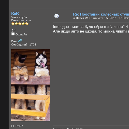
RnR
Re: Проставки колесных ступ
Член клуба
«
Ответ #10 :
Августа 25, 2015, 17:03:
Пользователи
Іще одне...можна було обрізати "лишніх" 4
:) 3
Але якщо авто не шкода, то можна ліпити все
Офлайн
Пол:
Сообщений: 1708
LL RnR !