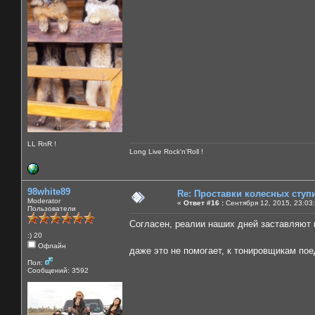
LL RnR !
Long Live Rock'n'Roll !
98white89
Re: Проставки колесных ступ
Moderator
«
Ответ #16 :
Сентября 12, 2015, 23:03
Пользователи
Согласен, реалии наших дней заставляют 
:) 20
Офлайн
даже это не помогает, к тонировщикам по
Пол:
Сообщений: 3592