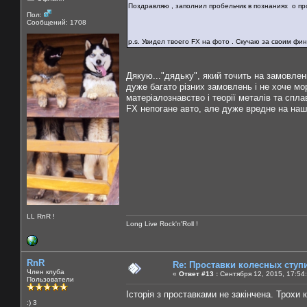
Поздравляю , заполнил пробельчик в познаниях о п
Пол:
Сообщений: 1708
p.s. Увидел твоего FX на фото . Скучаю за своим ф
Дякую..."дядьку", який точить на замовлен
дуже багато різних замовлень і не хоче мо
матеріалознавство і теорії металів та сплав
FX непогане авто, але дуже вредне на наш
LL RnR !
Long Live Rock'n'Roll !
RnR
Re: Проставки колесных ступ
Член клуба
«
Ответ #13 :
Сентября 12, 2015, 17:54
Пользователи
Історія з проставками не закінчена. Трохи 
:) 3