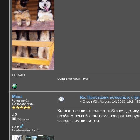
LL RnR !
Long Live Rock'n'Roll !
Міша
Re: Проставки колесных сту
Член клуба
«
Ответ #3 :
Августа 14, 2015, 19:34:3
Пользователи
Змінюється виліт колеса..тобто кут дотику 
:) 5
проблем нема бо там нема поворотних руль
Офлайн
заводським вильотом.
Пол:
Сообщений: 1205