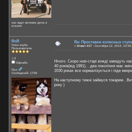
нас ждут великие дела и
италия
RnR
Re: Проставки колесных ступ
Член клуба
«
Ответ #17 :
Сентября 12, 2015, 23:56
Пользователи
:) 3
Нічого. Скоро нові-старі вожді заведуть на
Офлайн
40 років(від 1991)....два покоління має змі
Пол:
2030 роках все нормалізується і піде вверх
Сообщений: 1708
На наступному тижні займуся токарем...Вит
року )