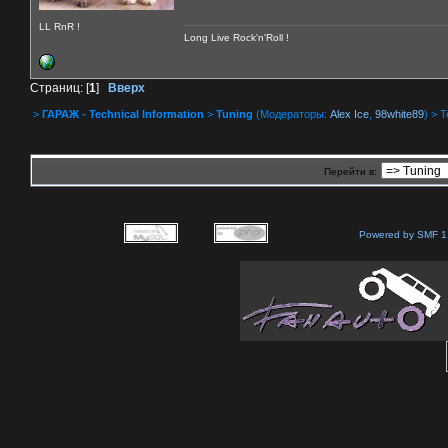
LL RnR !
Long Live Rock'n'Roll !
Страниц: [
1
]
Вверх
>
ГАРАЖ - Technical Information
>
Tuning
(Модераторы:
Alex Ice
,
98white89
) > 
Перейти в:
Powered by SMF 1