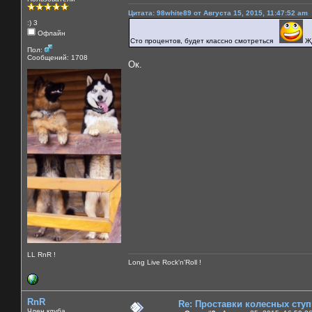
Цитата: 98white89 от Августа 15, 2015, 11:47:52 am
:) 3
Офлайн
Сто процентов, будет классно смотреться
Жд
Пол:
Сообщений: 1708
Ок.
LL RnR !
Long Live Rock'n'Roll !
RnR
Re: Проставки колесных сту
Член клуба