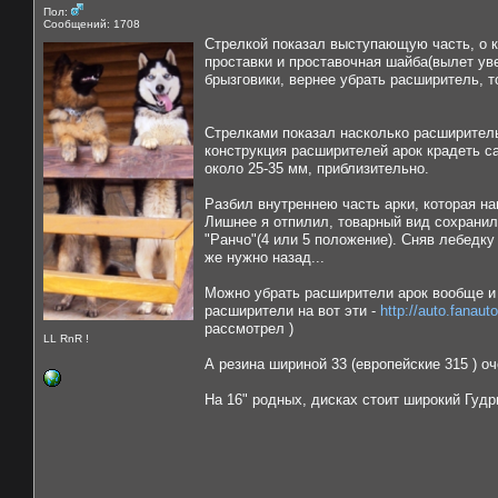
Пол:
Сообщений: 1708
Стрелкой показал выступающую часть, о ко
проставки и проставочная шайба(вылет уве
брызговики, вернее убрать расширитель, т
Стрелками показал насколько расширитель 
конструкция расширителей арок крадеть са
около 25-35 мм, приблизительно.
Разбил внутреннею часть арки, которая на
Лишнее я отпилил, товарный вид сохранил
"Ранчо"(4 или 5 положение). Сняв лебедк
же нужно назад...
Можно убрать расширители арок вообще и в
расширители на вот эти -
http://auto.fanau
рассмотрел )
LL RnR !
А резина шириной 33 (европейские 315 ) о
На 16" родных, дисках стоит широкий Гудр