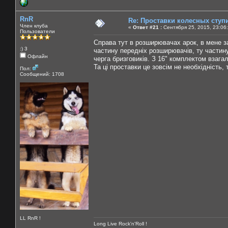
RnR
Re: Проставки колесных ступ
Член клуба
«
Ответ #21 :
Сентября 25, 2015, 23:06
Пользователи
Справа тут в розширювачах арок, в мене за
:) 3
частину передніх розширювачів, ту частин
Офлайн
черга бризговиків. З 16" комплектом взагал
Та ці проставки це зовсім не необхідність,
Пол:
Сообщений: 1708
LL RnR !
Long Live Rock'n'Roll !