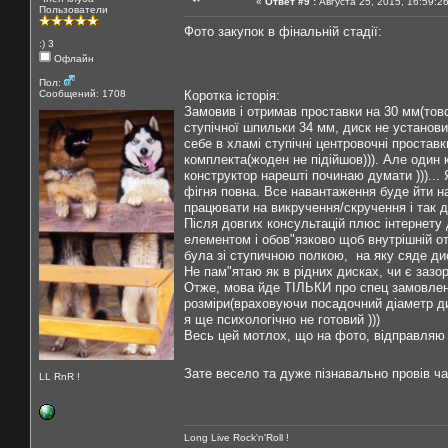
«
Ответ #9 :
Августа 25, 2015, 16:59:2
Пользователи
Фото закупок в фінальній стадії:
:) 3
Офлайн
Пол:
Сообщений: 1708
Коротка історія:
Замовив і отримав проставки на 30 мм(товс
ступічної шпильки 34 мм, диск не установ
себе в хламі ступічні центровочні проставк
комплекта(жоден не підійшов))). Але один 
конструктор нарешті починаю думати )))...
фігня повна. Все навантаження буде йти на
працювати на викручення/скручення і так да
Після довгих консультацій плюс інтернету 
елементом і обов"язково щоб внутрішній о
була зі ступичною полкою, на яку сяде ди
Не пам"ятаю як в рідних дисках, чи є зазо
Отже, мова йде ТІЛЬКИ про спец замовленн
розміри(враховуючи посадочний діаметр дис
я ще психологічно не готовий )))
Весь цей мотлох, що на фото, відправляю в
Зате весело та дуже пізнавально провів ч
LL RnR !
Long Live Rock'n'Roll !