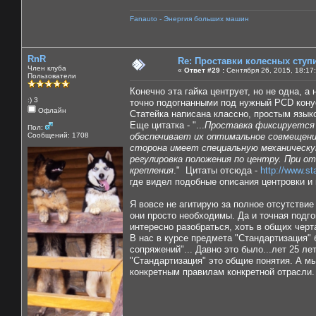
Fanauto - Энергия больших машин
RnR
Re: Проставки колесных ступ
Член клуба
«
Ответ #29 :
Сентября 26, 2015, 18:17
Пользователи
Конечно эта гайка центрует, но не одна, а
:) 3
точно подогнанными под нужный PCD конус
Офлайн
Статейка написана классно, простым языко
Еще цитатка - "...
Проставка фиксируется 
Пол:
Сообщений: 1708
обеспечивает их оптимальное совмещение
сторона имеет специальную механическу
регулировка положения по центру. При о
крепления
." Цитаты отсюда -
http://www.st
где видел подобные описания центровки и
Я вовсе не агитирую за полное отсутстви
они просто необходимы. Да и точная подго
интересно разобраться, хоть в общих черт
В нас в курсе предмета "Стандартизация" 
сопряжений"... Давно это было...лет 25 л
"Стандартизация" это общие понятия. А мы
конкретным правилам конкретной отрасли. 