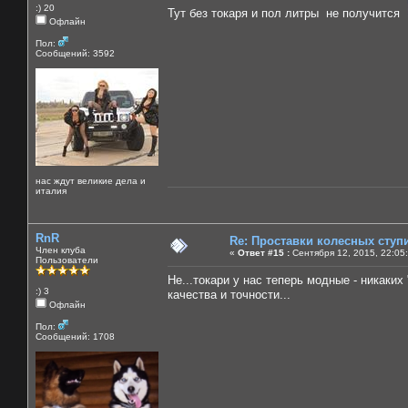
:) 20
Тут без токаря и пол литры не получится
Офлайн
Пол:
Сообщений: 3592
нас ждут великие дела и
италия
RnR
Re: Проставки колесных ступ
Член клуба
«
Ответ #15 :
Сентября 12, 2015, 22:05
Пользователи
Не...токари у нас теперь модные - никаких 
:) 3
качества и точности...
Офлайн
Пол:
Сообщений: 1708