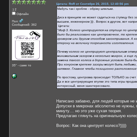
Цитата: RnR от Сентября 26, 2015, 12:40:56 pm
Мабуть так і зроблю - обріжу шпильки.
:) 2
Офлайн
Диск в принципе не может садиться на ступицу без за
Пол:
высшем, инженерном ))) . Вопрос в другом, вот напр
Сообщений: 362
Цитата:
"
Миф 3. Колесо центрируется на ступице по цент
было бы реализовано как центровочное, то крепеж 
гровером или другим способом законтривания. А к
сторону на величину погрешности изготовления.
Почему колесо не центрируют центральным отверс
минимальным зазором в несколько микрон, а еще лу
замена такого колеса в дорожных условиях была-б
При конусном крепеже зазоры могут быть любыми, 
35" - саме то
затяжке. Главное чтобы позиционно расположение
По простому, центровка происходит ТОЛЬКО за счет 
Да и все центрирующие втулки это типа игры продав
интересный, меня заинтересовало.
Написано забавно, для людей которые не 
Допуски в микронах абсолютно не нужны, п
минуту.... но это уже сухая теория.
Предлагаю глянуть на оригинальную колес
Вопрос: Как она центрует колесо?)))))