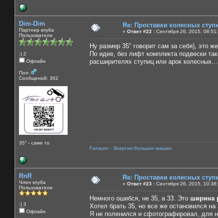
Dim-Dim
Re: Проставки колесных ступ
Партнер клуба
«
Ответ #22 :
Сентября 26, 2015, 08:51
Пользователи
Ну размер 35" говорит сам за себя), это ж
По идее, без лифт комплекта подвески та
:) 2
расширителях ступиц или арок колесных...
Офлайн
Пол:
Сообщений: 362
35" - саме то
Fanauto - Энергия больших машин
RnR
Re: Проставки колесных ступ
Член клуба
«
Ответ #23 :
Сентября 26, 2015, 10:38
Пользователи
Немного ошибся, не 35, а 33. Это
ширина 
:) 3
Хотел брать 35, но все же остановился на 
Офлайн
Я не поленился и сфотографировал, для н