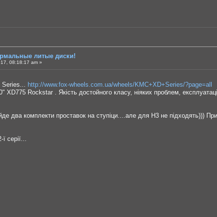
ормальные литые диски!
17, 08:18:17 am »
Series...
http://www.fox-wheels.com.ua/wheels/KMC+XD+Series/?page=all
" XD775 Rockstar . Якість достойного класу, ніяких проблем, експлуатаці
де два комплекти проставок на ступіци....але для Н3 не підходять))) При
 серії...