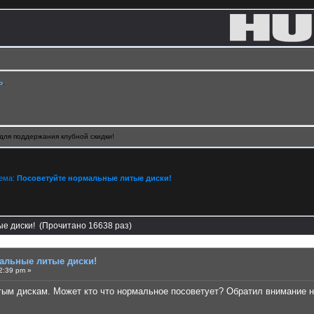
ь
.
для поддержания клубной скидки!
Тема:
Посоветуйте нормальные литые диски!
е диски! (Прочитано 16638 раз)
альные литые диски!
2:39 pm »
ым дискам. Может кто что нормальное посоветует? Обратил внимание на