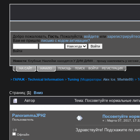
Добро пожаловать,
Гость
. Пожалуйста,
войдите
или
зарегистрируйтес
Вам не пришло
письмо с кодом активации?
Войти
Новости
: Клубные Наклейки находятся У ДИМ ДИМА . прошу наклеивать у негоже 
НА САЙТ
НАЧАЛО
ПОМОЩЬ
ПОИСК
ВОЙТИ
РЕГИСТРАЦИЯ
>
ГАРАЖ - Technical Information
>
Tuning
(Модераторы:
Alex Ice
,
98white89
) > 
Страниц: [
1
]
Вниз
Автор
Тема: Посоветуйте нормальные литы
0 Пользователей и 1 Гость смотрят эту тему.
PanorammaJPH2
Посоветуйте норм
Пользователь
«
:
Марта 07, 2017, 17:3
Здравствуйте! Подскажите по лит
:) 0
Офлайн