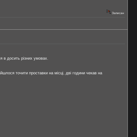
Записан
я в досить різних умовах.
йшлося точити проставки на місці, дві години чекав на