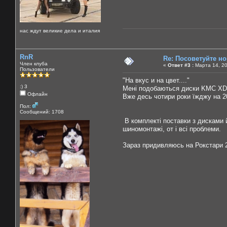
нас ждут великие дела и италия
RnR
Re: Посоветуйте н
Член клуба
«
Ответ #3 :
Марта 14, 20
Пользователи
"На вкус и на цвет...."
:) 3
Мені подобаються диски KMC XD 
Офлайн
Вже десь чотири роки їжджу на 20
Пол:
Сообщений: 1708
В комплекті поставки з дисками й
шиномонтажі, от і всі проблеми.
Зараз придивляюсь на Рокстари 2-ї