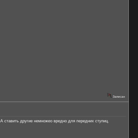
Записан
..А ставить другие немножео вредно для передних ступиц.