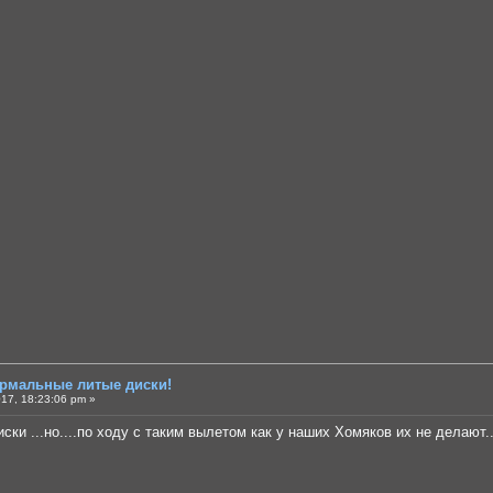
ормальные литые диски!
17, 18:23:06 pm »
ски ...но....по ходу с таким вылетом как у наших Хомяков их не делают