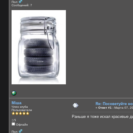
Пол:
Сообщений: 7
Міша
Re: Посоветуйте н
Член клуба
«
Ответ #1 :
Марта 07, 20
Пользователи
Раньше я тоже искал красивые ди
:) 5
Офлайн
Пол: