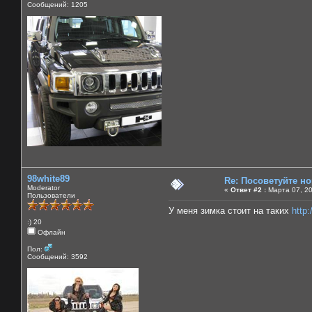
Сообщений: 1205
98white89
Re: Посоветуйте н
Moderator
«
Ответ #2 :
Марта 07, 20
Пользователи
У меня зимка стоит на таких
http:
:) 20
Офлайн
Пол:
Сообщений: 3592