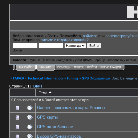
Добро пожаловать,
Гость
. Пожалуйста,
войдите
или
зарегистрируйтес
Вам не пришло
письмо с кодом активации?
Войти
Новости
: Клубные Наклейки находятся У ДИМ ДИМА . прошу наклеивать у негоже 
НА САЙТ
НАЧАЛО
ПОМОЩЬ
ПОИСК
ВОЙТИ
РЕГИСТРАЦИЯ
>
ГАРАЖ - Technical Information
>
Tuning
>
GPS
(Модераторы:
Alex Ice
,
eugene
Страниц: [
1
]
Вниз
Тема
0 Пользователей и 6 Гостей смотрят этот раздел.
Garmin - программа и карта Украины
GPS карты
GPS на мобильном
Выбор GPS-навигатора