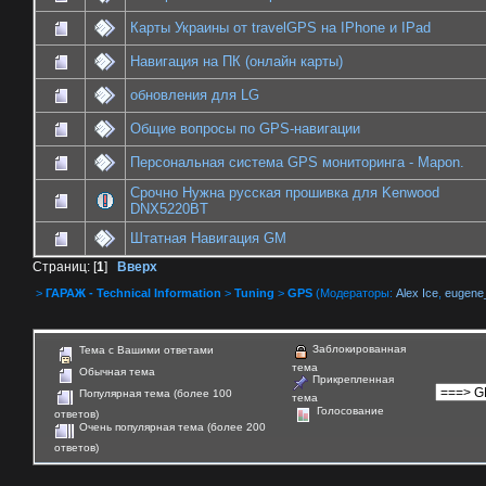
Карты Украины от travelGPS на IPhone и IPad
Навигация на ПК (онлайн карты)
обновления для LG
Общие вопросы по GPS-навигации
Персональная система GPS мониторинга - Mapon.
Срочно Нужна русская прошивка для Kenwood
DNX5220BT
Штатная Навигация GM
Страниц: [
1
]
Вверх
>
ГАРАЖ - Technical Information
>
Tuning
>
GPS
(Модераторы:
Alex Ice
,
eugene
Заблокированная
Тема с Вашими ответами
тема
Обычная тема
Прикрепленная
Популярная тема (более 100
тема
Голосование
ответов)
Очень популярная тема (более 200
ответов)