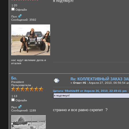
я подтянул!
:) 20
Офлайн
Пол:
Сообщений: 3592
нас ждут великие дела и
италия
Бо.
Re: КОЛЛЕКТИВНЫЙ ЗАКАЗ ЗА
President
«
Ответ #6 :
Апреля 27, 2010, 06:56:54 a
Пользователи
Цитата: 98white89 от Апреля 26, 2010, 22:49:41 pm
я подтянул!
:) 13
Офлайн
Пол:
странно и все равно скрепит ?
Сообщений: 1189