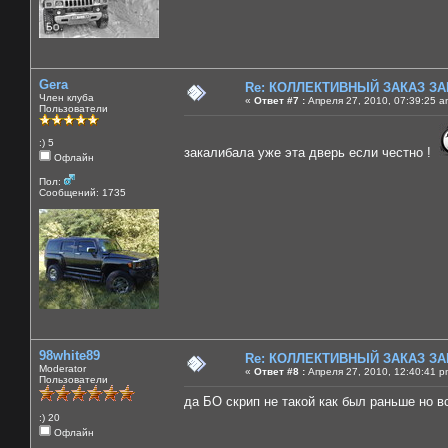
Gera
Re: КОЛЛЕКТИВНЫЙ ЗАКАЗ ЗА
Член клуба
«
Ответ #7 :
Апреля 27, 2010, 07:39:25 a
Пользователи
:) 5
закалибала уже эта дверь если честно !
Офлайн
Пол:
Сообщений: 1735
98white89
Re: КОЛЛЕКТИВНЫЙ ЗАКАЗ ЗА
Moderator
«
Ответ #8 :
Апреля 27, 2010, 12:40:41 p
Пользователи
да БО скрип не такой как был раньше но в
:) 20
Офлайн