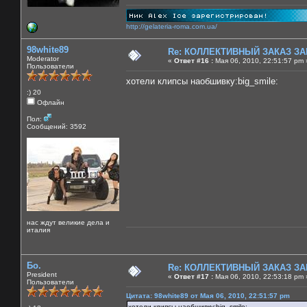
http://gelateria-roma.com.ua/
98white89
Re: КОЛЛЕКТИВНЫЙ ЗАКАЗ ЗА
Moderator
«
Ответ #16 :
Мая 06, 2010, 22:51:57 pm 
Пользователи
хотели клипсы наобшивку:big_smile:
:) 20
Офлайн
Пол:
Сообщений: 3592
нас ждут великие дела и
италия
Бо.
Re: КОЛЛЕКТИВНЫЙ ЗАКАЗ ЗА
President
«
Ответ #17 :
Мая 06, 2010, 22:53:18 pm 
Пользователи
Цитата: 98white89 от Мая 06, 2010, 22:51:57 pm
хотели клипсы наобшивку:big_smile: