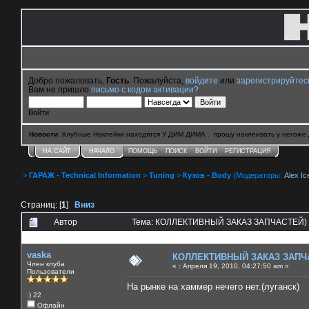
Добро пожаловать,
Гость
. Пожалуйста,
войдите
или
зарегистрируйтес
Вам не пришло
письмо с кодом активации?
Войти
Новости
: Клубные Наклейки находятся У ДИМ ДИМА . прошу наклеивать у негоже 
НА САЙТ
НАЧАЛО
ПОМОЩЬ
ПОИСК
ВОЙТИ
РЕГИСТРАЦИЯ
>
ГАРАЖ - Technical Information
>
Tuning
>
Кузов - Body
(Модераторы:
Alex Ic
Страниц: [
1
]
Вниз
Автор
Тема: КОЛЛЕКТИВНЫЙ ЗАКАЗ ЗАПЧАСТЕЙ) (
0 Пользователей и 1 Гость смотрят эту тему.
vaska
КОЛЛЕКТИВНЫЙ ЗАКАЗ ЗАПЧ
Член клуба
«
:
Апреля 19, 2010, 04:27:50 am »
Пользователи
На рынке на хаммер нечего нет.(луганск)
:) 22
Офлайн