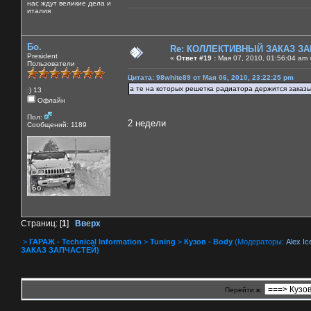
нас ждут великие дела и
италия
Бо.
Re: КОЛЛЕКТИВНЫЙ ЗАКАЗ ЗА
President
«
Ответ #19 :
Мая 07, 2010, 01:56:04 am 
Пользователи
Цитата: 98white89 от Мая 06, 2010, 23:22:25 pm
а те на которых решетка радиатора держится заказы
:) 13
Офлайн
Пол:
2 недели
Сообщений: 1189
Страниц: [
1
]
Вверх
>
ГАРАЖ - Technical Information
>
Tuning
>
Кузов - Body
(Модераторы:
Alex Ic
ЗАКАЗ ЗАПЧАСТЕЙ)
Перейти в: