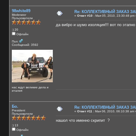
98white89
Re: КОЛЛЕКТИВНЫЙ ЗАКАЗ ЗА
Moderator
«
Ответ #10 :
Мая 05, 2010, 23:30:48 pm 
Пользователи
да вибро и шумо изоляция!!! вот по этапно
:) 20
Офлайн
Пол:
Сообщений: 3592
нас ждут великие дела и
италия
Бо.
Re: КОЛЛЕКТИВНЫЙ ЗАКАЗ ЗА
President
«
Ответ #11 :
Мая 06, 2010, 06:10:38 am 
Пользователи
нашол что именно скрипит ?
:) 13
Офлайн