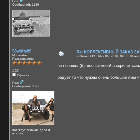
Пол:
Сообщений: 1189
98white89
Re: КОЛЛЕКТИВНЫЙ ЗАКАЗ ЗА
Moderator
«
Ответ #12 :
Мая 06, 2010, 09:35:10 am 
Пользователи
не ненашел(((я все заклеел! а скрипит сама
:) 20
Офлайн
радует то что нужны очень большие ямы ч
Пол:
Сообщений: 3592
нас ждут великие дела и
италия