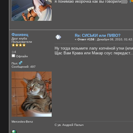
я понимаю икорочка как вы говорили)))))
Фахивец
Re: СИСЬКИ или ПИВО?
Друг клуба
«
Ответ #158 :
Декабря 08, 2010, 01:42
Пользователи
Ну тогда возьмите лапу копчёной утки (или
:) 4
Щас Вам Крава или Макар соус передаст...
Офлайн
Пол:
Сообщений: 497
Mercedes-Benz
С ув. Андрей Палыч