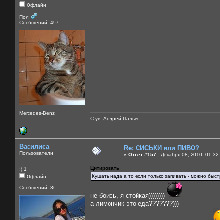
Офлайн
Пол:
Сообщений: 497
Mercedes-Benz
С ув. Андрей Палыч
Василиса
Re: СИСЬКИ или ПИВО?
Пользователи
«
Ответ #157 :
Декабря 08, 2010, 01:32
Цитировать
:) 1
Кушать нада а то если только запивать - можно быстр
Офлайн
Сообщений: 36
не боись, я стойкая))))))))
а лимончик это еда???????)))