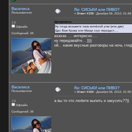
Василиса
Re: СИСЬКИ или ПИВО?
Пользователи
«
Ответ #159 :
Декабря 08, 2010, 01:48
Цитировать
:) 1
Ну тогда возьмите лапу копчёной утки (или две)
Офлайн
Щас Вам Крава или Макар соус передаст.....
Сообщений: 36
ахахах..... интересно.....
ну передавайте... ))))
ой... какие вкусные разговоры на ночь глядя)
Василиса
Re: СИСЬКИ или ПИВО?
Пользователи
«
Ответ #160 :
Декабря 08, 2010, 01:50
а вы то что любите выпить и закусить??))
:) 1
Офлайн
Сообщений: 36