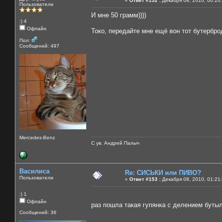
«
Ответ #152 :
Декабря 08, 2010, 00:20
Пользователи
И мне 50 грамм))))
:) 4
Офлайн
Токо, передайте мне ещё вон тот бутерброд
Пол:
Сообщений: 497
Mercedes-Benz
С ув. Андрей Палыч
Василиса
Re: СИСЬКИ или ПИВО?
Пользователи
«
Ответ #153 :
Декабря 08, 2010, 01:21
:) 1
Офлайн
раз пошла такая гупянка с делением бутыл
Сообщений: 36