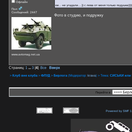
Офлайн
хм... не угадали....)) с лева от меня только подушка))))
Пол:
Сообщений: 2447
Фото в студию, и подружку
www.avtomag.net.ua
Страниц:
1
...
3
[
4
]
Все
Вверх
>
Клуб вне клуба
>
ФЛУД
>
Берлога
(Модератор:
krava
) > Тема:
СИСЬКИ или
Перейти в:
Powered by SMF 1