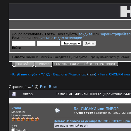
Добро пожаловать,
Гость
. Пожалуйста,
войдите
или
зарегистрируйтес
Вам не пришло
письмо с кодом активации?
Войти
Новости
: Клубные Наклейки находятся У ДИМ ДИМА . прошу наклеивать у негоже 
НА САЙТ
НАЧАЛО
ПОМОЩЬ
ПОИСК
ВОЙТИ
РЕГИСТРАЦИЯ
>
Клуб вне клуба
>
ФЛУД
>
Берлога
(Модератор:
krava
) > Тема:
СИСЬКИ или
Страниц:
1
...
3
[
4
]
Все
Вниз
Автор
Тема: СИСЬКИ или ПИВО? (Прочитано 2446
0 Пользователей и 11 Гостей смотрят эту тему.
krava
Re: СИСЬКИ или ПИВО?
Moderator
«
Ответ #150 :
Декабря 07, 2010, 23:38
Пользователи
Цитата: Василиса от Декабря 07, 2010, 19:42:18 pm
вот вам в полный рост)
:) 21
Офлайн