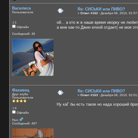
Василиса
Re: СИСЬКИ или ПИВО?
Пользователи
«
Ответ #162 :
Декабря 08, 2010, 01:57
ой... а кто ж в наше время икорку не любит)
:) 1
а мне как-то Джин елкой отдает( не мое это
Офлайн
Сообщений: 36
Фахивец
Re: СИСЬКИ или ПИВО?
Друг клуба
«
Ответ #163 :
Декабря 08, 2010, 02:01
Пользователи
Ну каГ бы есть такое но нада хороший бра
:) 4
Офлайн
Пол:
Сообщений: 497