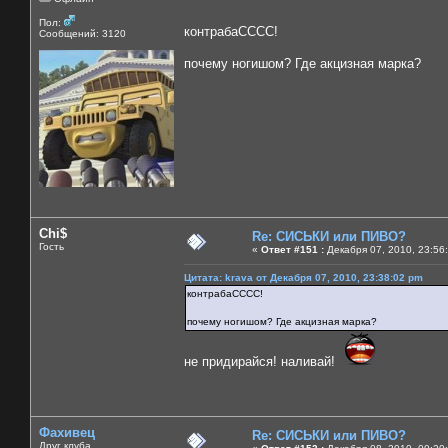
Пол:
контрабаСССС!
Сообщений: 3120
почему ногишом? Где акцизная марка?
Chi$
Re: СИСЬКИ или ПИВО?
Гость
«
Ответ #151 :
Декабря 07, 2010, 23:56
Цитата: krava от Декабря 07, 2010, 23:38:02 pm
контрабаСССС!
почему ногишом? Где акцизная марка?
не придирайся! наливай!
Фахивец
Re: СИСЬКИ или ПИВО?
Друг клуба