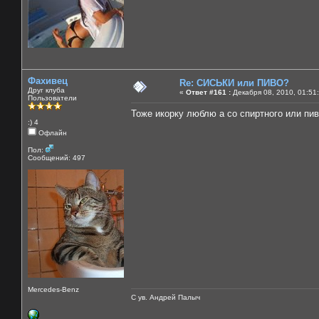
Фахивец
Re: СИСЬКИ или ПИВО?
Друг клуба
«
Ответ #161 :
Декабря 08, 2010, 01:51
Пользователи
Тоже икорку люблю а со спиртного или пи
:) 4
Офлайн
Пол:
Сообщений: 497
Mercedes-Benz
С ув. Андрей Палыч