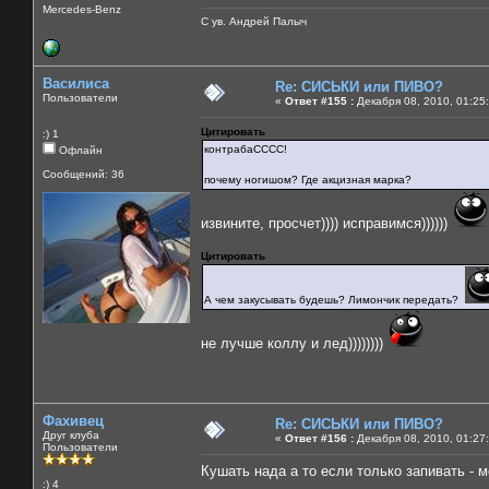
Mercedes-Benz
С ув. Андрей Палыч
Василиса
Re: СИСЬКИ или ПИВО?
Пользователи
«
Ответ #155 :
Декабря 08, 2010, 01:25
Цитировать
:) 1
контрабаСССС!
Офлайн
Сообщений: 36
почему ногишом? Где акцизная марка?
извините, просчет)))) исправимся))))))
Цитировать
А чем закусывать будешь? Лимончик передать?
не лучше коллу и лед))))))))
Фахивец
Re: СИСЬКИ или ПИВО?
Друг клуба
«
Ответ #156 :
Декабря 08, 2010, 01:27
Пользователи
Кушать нада а то если только запивать - 
:) 4