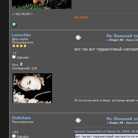
-= NO FEAR =-
NO FEAR
Lenochka
Re: Внешний тю
Друг клуба
«
Ответ #8 :
Июня 24
Пользователи
вот так вот терракотовый смотри
:) 2
Офлайн
Пол:
Сообщений: 129
Я согласна жить в мире, которым правят 
Diskoham
Re: Внешний тю
Пользователи
«
Ответ #9 :
Июня 24
Цитата: Lenochka от Июня 24, 2009, 20:
:) 61
вот так вот терракотовый смотрится на 
Офлайн