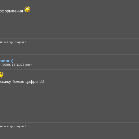
 оформления
е всегда рядом !
нинг :)
 2009, 15:11:23 pm »
басику белые цифры 33
е всегда рядом !