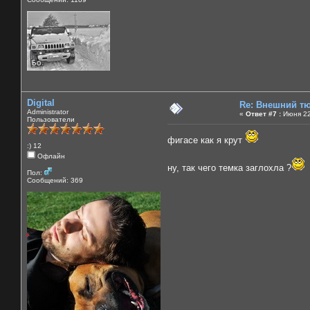
Digital
Re: Внешний тю
Administrator
«
Ответ #7 :
Июня 22
Пользователи
фигасе как я крут
:) 12
Офлайн
ну, так чего темка заглохла ?
Пол:
Сообщений: 369