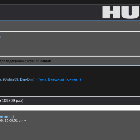
ь
.
для поддержания клубной скидки!
e
,
98white89
,
Dim-Dim
) > Тема:
Внешний тюнинг :)
о 109809 раз)
нинг :)
9, 15:09:51 pm »