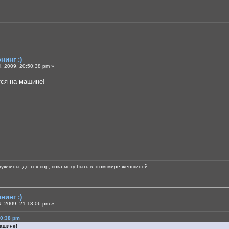
нинг :)
, 2009, 20:50:38 pm »
тся на машине!
мужчины, до тех пор, пока могу быть в этом мире женщиной
нинг :)
, 2009, 21:13:06 pm »
50:38 pm
машине!