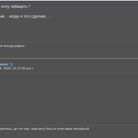
 хочу забацать !
....когда я это сделаю....
е всегда рядом !
инг :)
, 2009, 21:17:32 pm »
мужчины, до тех пор, пока могу быть в этом мире женщиной