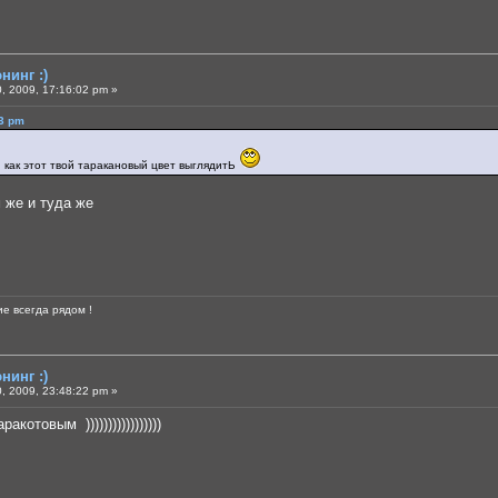
нинг :)
, 2009, 17:16:02 pm »
03 pm
, как этот твой таракановый цвет выглядитЬ
ем же и туда же
е всегда рядом !
нинг :)
, 2009, 23:48:22 pm »
котовым )))))))))))))))))