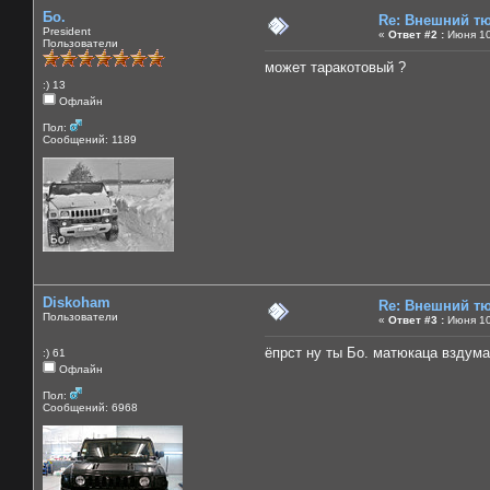
Бо.
Re: Внешний тю
President
«
Ответ #2 :
Июня 10
Пользователи
может таракотовый ?
:) 13
Офлайн
Пол:
Сообщений: 1189
Diskoham
Re: Внешний тю
Пользователи
«
Ответ #3 :
Июня 10
ёпрст ну ты Бо. матюкаца вздум
:) 61
Офлайн
Пол:
Сообщений: 6968