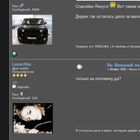
Спасибки Ленуся
Вот таким и
Пол:
Сообщений: 6968
Диджи так осталось дело за малым
Хаммер это ЛЮБОВЬ ) А любовь и безуми
Lenochka
Re: Внешний тюн
Друг клуба
«
Ответ #10 :
Июня 24
Пользователи
только на половину,да?
:) 2
Офлайн
Пол:
Сообщений: 129
Я согласна жить в мире, которым правят 