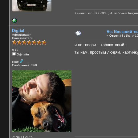
Хаммер это ЛЮБОВЬ ) А любовь и безуми
Digital
Re: Внешний тю
Administrator
«
Ответ #4 :
Июня 10
Пользователи
и не говори... таракотовый...
:) 12
ты нам, простым людям, картинку
Офлайн
Пол:
Сообщений: 369
-= NO FEAR =-