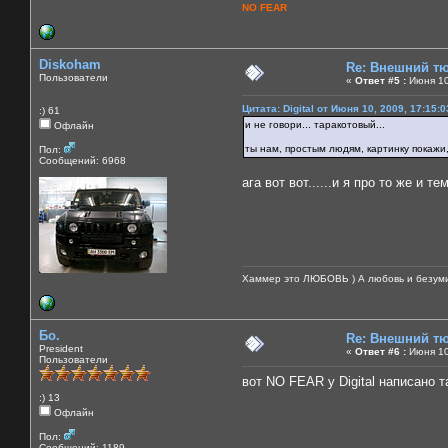
NO FEAR
Diskoham
Re: Внешний тю
Пользователи
«
Ответ #5 :
Июня 10
Цитата: Digital от Июня 10, 2009, 17:15:
:) 61
и не говори... таракотовый...
Офлайн
ты нам, простым людям, картинку покажи
Пол:
Сообщений: 6968
ага вот вот......и я про то же и т
Хаммер это ЛЮБОВЬ ) А любовь и безуми
Бо.
Re: Внешний тю
President
«
Ответ #6 :
Июня 10
Пользователи
вот NO FEAR у Digital написано тара
:) 13
Офлайн
Пол:
Сообщений: 1189