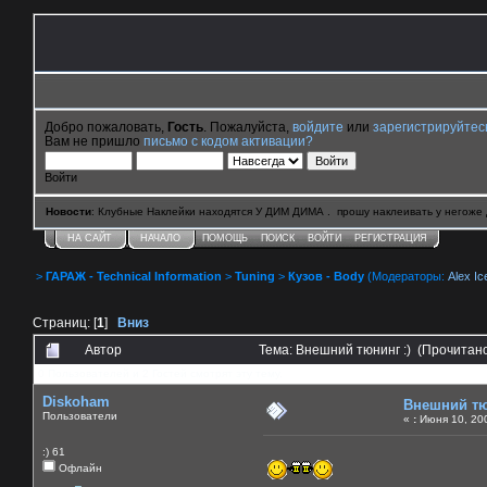
Добро пожаловать,
Гость
. Пожалуйста,
войдите
или
зарегистрируйтес
Вам не пришло
письмо с кодом активации?
Войти
Новости
: Клубные Наклейки находятся У ДИМ ДИМА . прошу наклеивать у негоже 
НА САЙТ
НАЧАЛО
ПОМОЩЬ
ПОИСК
ВОЙТИ
РЕГИСТРАЦИЯ
>
ГАРАЖ - Technical Information
>
Tuning
>
Кузов - Body
(Модераторы:
Alex Ic
Страниц: [
1
]
Вниз
Автор
Тема: Внешний тюнинг :) (Прочитан
0 Пользователей и 2 Гостей смотрят эту тему.
Diskoham
Внешний тю
Пользователи
«
:
Июня 10, 200
:) 61
Офлайн