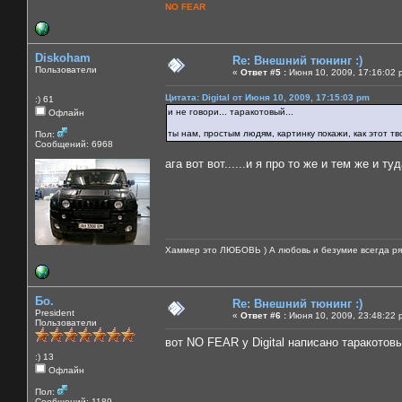
NO FEAR
Diskoham
Re: Внешний тюнинг :)
Пользователи
«
Ответ #5 :
Июня 10, 2009, 17:16:02 
Цитата: Digital от Июня 10, 2009, 17:15:03 pm
:) 61
и не говори... таракотовый...
Офлайн
ты нам, простым людям, картинку покажи, как этот 
Пол:
Сообщений: 6968
ага вот вот......и я про то же и тем же и ту
Хаммер это ЛЮБОВЬ ) А любовь и безумие всегда ря
Бо.
Re: Внешний тюнинг :)
President
«
Ответ #6 :
Июня 10, 2009, 23:48:22 
Пользователи
вот NO FEAR у Digital написано таракотовым ))
:) 13
Офлайн
Пол:
Сообщений: 1189