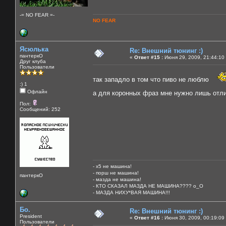
-= NO FEAR =-
NO FEAR
Ясюлька
Re: Внешний тюнинг :)
пантеркО
«
Ответ #15 :
Июня 29, 2009, 21:44:10
Друг клуба
Пользователи
так западло в том что пиво не люблю
:) 1
Офлайн
а для коронных фраз мне нужно лишь отли
Пол:
Сообщений: 252
- х5 не машина!
- порш не машина!
пантеркО
- мазда не машина!
- КТО СКАЗАЛ МАЗДА НЕ МАШИНА???? о_О
- МАЗДА НИХУ*ВАЯ МАШИНА!!!
Бо.
Re: Внешний тюнинг :)
President
«
Ответ #16 :
Июня 30, 2009, 00:19:09
Пользователи