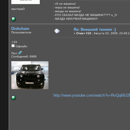
- х5 не машина!
- порш не машина!
пантеркО
- мазда не машина!
- КТО СКАЗАЛ МАЗДА НЕ МАШИНА???? о_О
- МАЗДА НИХУ*ВАЯ МАШИНА!!!
Diskoham
Re: Внешний тюнинг :)
Пользователи
«
Ответ #18 :
Августа 02, 2009, 23:49:
:) 61
Офлайн
Пол:
Сообщений: 6968
http://www.youtube.com/watch?v=RvQq69J2