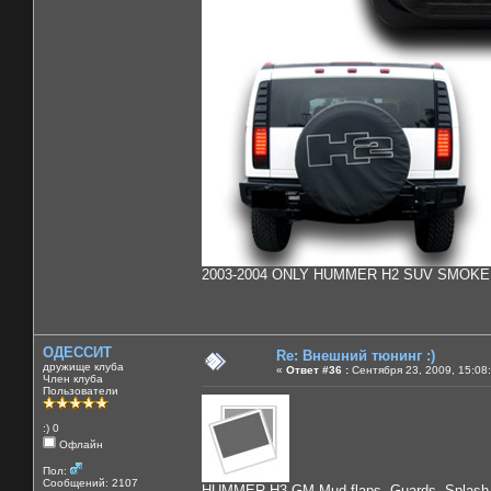
2003-2004 ONLY HUMMER H2 SUV SMOKE 
ОДЕССИТ
Re: Внешний тюнинг :)
дружище клуба
«
Ответ #36 :
Сентября 23, 2009, 15:08
Член клуба
Пользователи
:) 0
Офлайн
Пол:
Сообщений: 2107
HUMMER H3 GM Mud flaps, Guards, Splash 