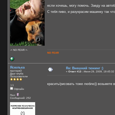
если хочешь, могу помочь. Заеду на авто
С тебя пиво, и разукрасим машинку так что
-= NO FEAR =-
NO FEAR
Ясюлька
Re: Внешний тюнинг :)
пантеркО
«
Ответ #13 :
Июня 29, 2009, 19:45:32
Друг клуба
Пользователи
красить/рисовать тоже люблю)) возьмете
:) 1
Офлайн
Пол:
Сообщений: 252