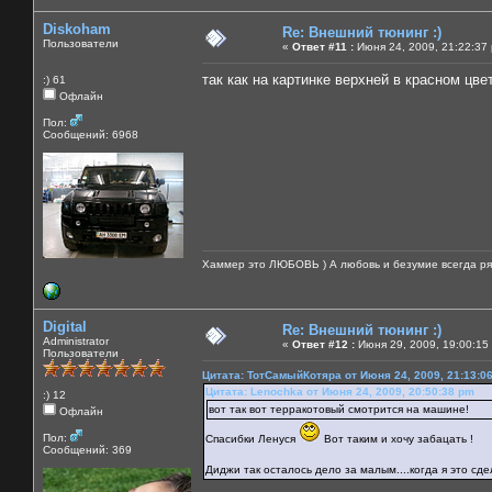
Diskoham
Re: Внешний тюнинг :)
Пользователи
«
Ответ #11 :
Июня 24, 2009, 21:22:37
так как на картинке верхней в красном цве
:) 61
Офлайн
Пол:
Сообщений: 6968
Хаммер это ЛЮБОВЬ ) А любовь и безумие всегда ря
Digital
Re: Внешний тюнинг :)
Administrator
«
Ответ #12 :
Июня 29, 2009, 19:00:15
Пользователи
Цитата: ТотСамыйКотяра от Июня 24, 2009, 21:13:0
Цитата: Lenochka от Июня 24, 2009, 20:50:38 pm
:) 12
вот так вот терракотовый смотрится на машине!
Офлайн
Пол:
Спасибки Ленуся
Вот таким и хочу забацать !
Сообщений: 369
Диджи так осталось дело за малым....когда я это сдел