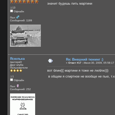
значит будешь пить мартини
:) 13
Офлайн
Пол:
Сообщений: 1189
Ясюлька
Re: Внешний тюнинг :)
пантеркО
«
Ответ #17 :
Июня 30, 2009, 05:58:17
Друг клуба
Пользователи
вот блин((( мартини я тоже не люблю)))
в общем я спиртное не вообще не пью, т.к
:) 1
Офлайн
Пол:
Сообщений: 252