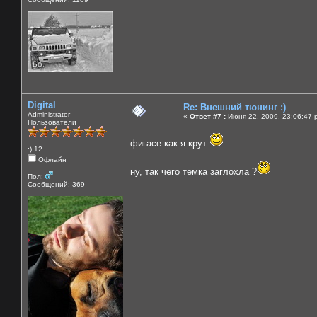
Digital
Re: Внешний тюнинг :)
Administrator
«
Ответ #7 :
Июня 22, 2009, 23:06:47 
Пользователи
фигасе как я крут
:) 12
Офлайн
ну, так чего темка заглохла ?
Пол:
Сообщений: 369