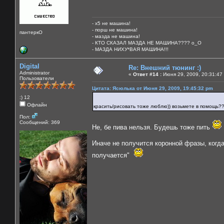
- х5 не машина!
- порш не машина!
пантеркО
- мазда не машина!
- КТО СКАЗАЛ МАЗДА НЕ МАШИНА???? о_О
- МАЗДА НИХУ*ВАЯ МАШИНА!!!
Digital
Re: Внешний тюнинг :)
Administrator
«
Ответ #14 :
Июня 29, 2009, 20:31:47
Пользователи
Цитата: Ясюлька от Июня 29, 2009, 19:45:32 pm
:) 12
Офлайн
красить/рисовать тоже люблю)) возьмете в помощь?
Пол:
Сообщений: 369
Не, бе пива нельзя. Будешь тоже пить
Иначе не получится коронной фразы, когда
получается"