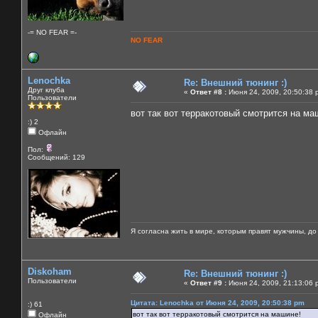
-= NO FEAR =-
NO FEAR
Lenochka
Re: Внешний тюнинг :)
Друг клуба
«
Ответ #8 :
Июня 24, 2009, 20:50:38 
Пользователи
вот так вот терракотовый смотрится на ма
:) 2
Офлайн
Пол:
Сообщений: 129
Я согласна жить в мире, которым правят мужчины, до
Diskoham
Re: Внешний тюнинг :)
Пользователи
«
Ответ #9 :
Июня 24, 2009, 21:13:06 
Цитата: Lenochka от Июня 24, 2009, 20:50:38 pm
:) 61
вот так вот терракотовый смотрится на машине!
Офлайн