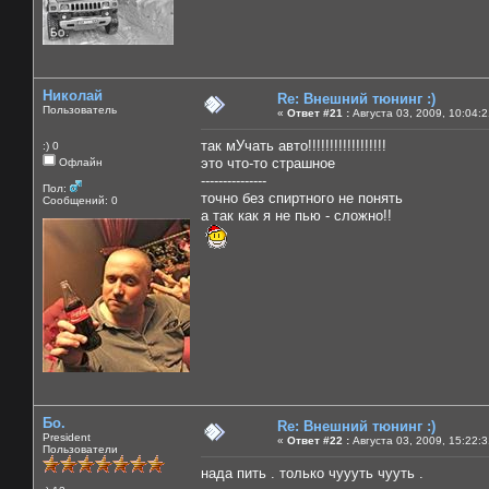
Николай
Re: Внешний тюнинг :)
Пользователь
«
Ответ #21 :
Августа 03, 2009, 10:04:
так мУчать авто!!!!!!!!!!!!!!!!!!
:) 0
это что-то страшное
Офлайн
---------------
Пол:
точно без спиртного не понять
Сообщений: 0
а так как я не пью - сложно!!
Бо.
Re: Внешний тюнинг :)
President
«
Ответ #22 :
Августа 03, 2009, 15:22:
Пользователи
нада пить . только чуууть чууть .