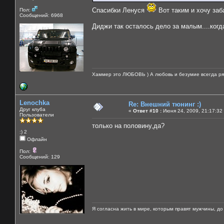
Спасибки Ленуся
Вот таким и хочу заб
Пол:
Сообщений: 6968
Диджи так осталось дело за малым....когда
Хаммер это ЛЮБОВЬ ) А любовь и безумие всегда ря
Lenochka
Re: Внешний тюнинг :)
Друг клуба
«
Ответ #10 :
Июня 24, 2009, 21:17:32
Пользователи
только на половину,да?
:) 2
Офлайн
Пол:
Сообщений: 129
Я согласна жить в мире, которым правят мужчины, до