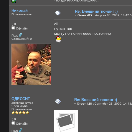
- МАЗДА НИХУ*ВАЯ МАШИНА!!!
Николай
Re: Внешний тюнинг :)
Пользователь
«
Ответ #27 :
Августа 03, 2009, 16:42:
ой
:) 0
ну как так
Офлайн
мы тут о тюнингееее постоянно
Пол:
Сообщений: 0
ОДЕССИТ
Re: Внешний тюнинг :)
дружище клуба
«
Ответ #28 :
Сентября 23, 2009, 14:43
Член клуба
Пользователи
:) 0
Офлайн
Пол: