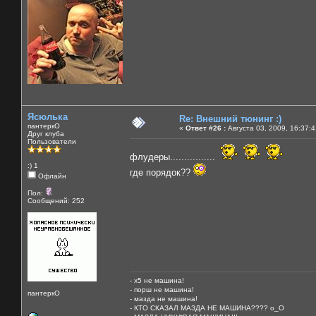
Ясюлька
Re: Внешний тюнинг :)
пантеркО
«
Ответ #26 :
Августа 03, 2009, 16:37:
Друг клуба
Пользователи
флудеры................
:) 1
где порядок??
Офлайн
Пол:
Сообщений: 252
- х5 не машина!
- порш не машина!
пантеркО
- мазда не машина!
- КТО СКАЗАЛ МАЗДА НЕ МАШИНА???? о_О