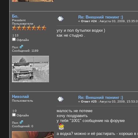
Бо.
Re: Внешний тюнинг :)
President
«
Ответ #24 :
Августа 03, 2009, 15:35:
Пользователи
угу и пол бутылки водки )
как не стыдно .
:) 13
Офлайн
Пол:
Сообщений: 1189
Николай
Re: Внешний тюнинг :)
Пользователь
«
Ответ #25 :
Августа 03, 2009, 15:53:
малость не потеме
:) 0
хочу поздравить
Офлайн
у тебя "1001" сообщение на форуме
Пол:
Сообщений: 0
а водка? можно и её растирать - хорошо в