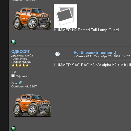
HUMMER H2 Primed Tail Lamp Guard
ОДЕССИТ
Re: Внешний тюнинг :)
дружище клуба
«
Ответ #33 :
Сентября 23, 2009, 14:57
Член клуба
Пользователи
HUMMER SAC BAG h3 h3t alpha h2 sut h1 li
:) 0
Офлайн
Пол:
Сообщений: 2107