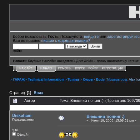
Добро пожаловать,
Гость
. Пожалуйста,
войдите
или
зарегистрируйтес
Вам не пришло
письмо с кодом активации?
Войти
Новости
: Клубные Наклейки находятся У ДИМ ДИМА . прошу наклеивать у негоже 
НА САЙТ
НАЧАЛО
ПОМОЩЬ
ПОИСК
ВОЙТИ
РЕГИСТРАЦИЯ
>
ГАРАЖ - Technical Information
>
Tuning
>
Кузов - Body
(Модераторы:
Alex Ic
Страниц: [
1
]
Вниз
Автор
Тема: Внешний тюнинг :) (Прочитано 109739
0 Пользователей и 1 Гость смотрят эту тему.
Diskoham
Внешний тюнинг :)
Пользователи
«
:
Июня 10, 2009, 15:09:51 pm »
:) 61
Офлайн