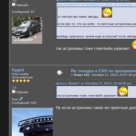
:) 0
Цитата: Natalie* от Октября 17, 2013, 16:13:29 pm
Офлайн
Сообщений: 67
эт смотря про какие звезды...
если про те, что на небе - то местные астрономы ра
вообще запутался, зачем ещё астроном? если звёзд
так астрономы тоже глинтвейн уважают
Худой
Re: поездка в САО по программ
Член клуба
«
Ответ #31 :
Октября 17, 2013, 20:37:26 p
Пользователи
Цитата: Natalie* от Октября 17, 2013, 19:28:35 pm
:) 0
Офлайн
так астрономы тоже глинтвейн уважают
Пол:
Сообщений: 910
Ну если астрономы такие же приятные дев