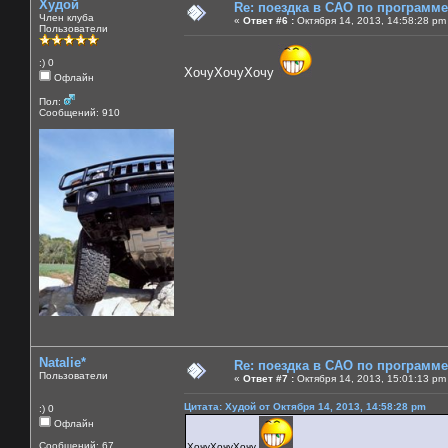
Худой
Re: поездка в САО по программ
Член клуба
«
Ответ #6 :
Октября 14, 2013, 14:58:28 pm
Пользователи
:) 0
ХочуХочуХочу
Офлайн
Пол:
Сообщений: 910
Natalie*
Re: поездка в САО по программ
Пользователи
«
Ответ #7 :
Октября 14, 2013, 15:01:13 pm
Цитата: Худой от Октября 14, 2013, 14:58:28 pm
:) 0
Офлайн
Сообщений: 67
ХочуХочуХочу