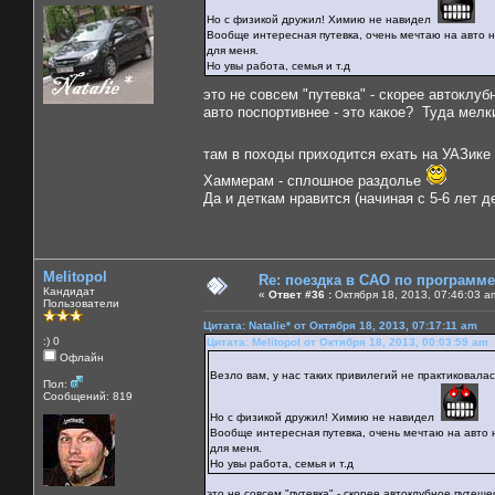
Но с физикой дружил! Химию не навидел
Вообще интересная путевка, очень мечтаю на авто на 
для меня.
Но увы работа, семья и т.д
это не совсем "путевка" - скорее автоклу
авто поспортивнее - это какое? Туда мелк
там в походы приходится ехать на УАЗике
Хаммерам - сплошное раздолье
Да и деткам нравится (начиная с 5-6 лет д
Melitopol
Re: поездка в САО по программ
Кандидат
«
Ответ #36 :
Октября 18, 2013, 07:46:03 a
Пользователи
Цитата: Natalie* от Октября 18, 2013, 07:17:11 am
:) 0
Цитата: Melitopol от Октября 18, 2013, 00:03:59 am
Офлайн
Везло вам, у нас таких привилегий не практиковалас
Пол:
Сообщений: 819
Но с физикой дружил! Химию не навидел
Вообще интересная путевка, очень мечтаю на авто на
для меня.
Но увы работа, семья и т.д
это не совсем "путевка" - скорее автоклубное путеш