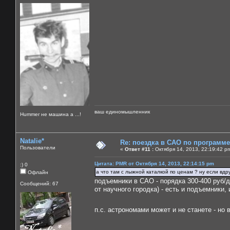
ваш единомышленник
Нummer не машина а ...!
Natalie*
Re: поездка в САО по программ
Пользователи
«
Ответ #11 :
Октября 14, 2013, 22:19:42 p
Цитата: PMR от Октября 14, 2013, 22:14:15 pm
:) 0
а что там с лыжной каталкой по ценам ? ну если вдр
Офлайн
подъемники в САО - порядка 300-400 руб/д
Сообщений: 67
от научного городка) - есть и подъемники,
п.с. астрономами может и не станете - н