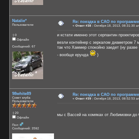
Natalie*
Re: поездка в САО по программ
Пользователи
«
Ответ #38 :
Октября 18, 2013, 08:31:30 a
и кстати именно этот серпантин проектиров
:) 0
Офлайн
везли контейнер с зеркалом диаметром 7
Сообщений: 67
так что Хаммер спокойно заедет (ну разве 
- вообще ерунда
)
98white89
Re: поездка в САО по программ
Совет клуба
«
Ответ #39 :
Октября 18, 2013, 08:52:53 a
Пользователи
:) 20
мы с Вассей на хомяках от Любимовки до 
Офлайн
Пол:
Сообщений: 3592