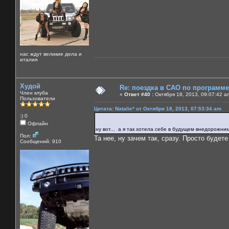
нас ждут великие дела и
италия
Худой
Re: поездка в САО по программ
Член клуба
«
Ответ #40 :
Октября 18, 2013, 09:07:42 a
Пользователи
Цитата: Natalie* от Октября 18, 2013, 07:53:34 am
:) 0
Офлайн
ну вот... а я так хотела себе в будущем внедорожни
Пол:
Та нее, ну зачем так, сразу. Просто будет
Сообщений: 910