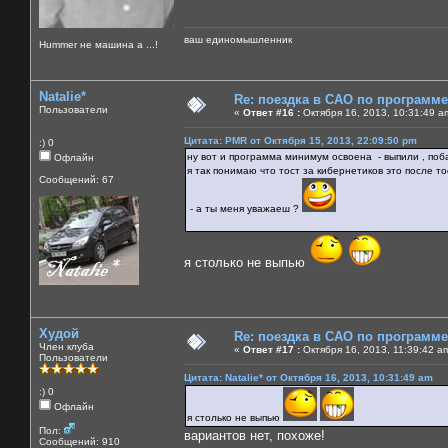
ваш единомышленник
Нummer не машина а ...!
Natalie*
Re: поездка в САО по программ
Пользователи
«
Ответ #16 :
Октября 16, 2013, 10:31:49 a
Цитата: PMR от Октября 15, 2013, 22:09:50 pm
:) 0
ну вот и программа минимум освоена - выпили , поба
Офлайн
я так понимаю что тост за кибернетиков это после то
Сообщений: 67
- а ты меня уважаеш ?
я столько не выпью
Худой
Re: поездка в САО по программ
Член клуба
«
Ответ #17 :
Октября 16, 2013, 11:39:42 a
Пользователи
Цитата: Natalie* от Октября 16, 2013, 10:31:49 am
:) 0
Офлайн
я столько не выпью
Пол:
вариантов нет, похоже!
Сообщений: 910