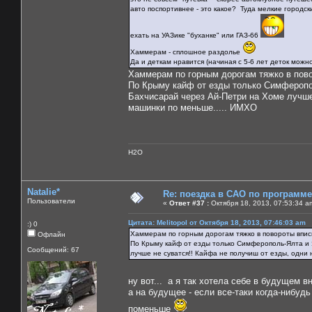
авто поспортивнее - это какое? Туда мелкие городск
ехать на УАЗике "буханке" или ГАЗ-66
Хаммерам - сплошное раздолье
Да и деткам нравится (начиная с 5-6 лет деток можн
Хаммерам по горным дорогам тяжко в пово
По Крыму кайф от езды только Симферопол
Бахчисарай через Ай-Петри на Хоме лучше 
машинки по меньше..... ИМХО
H2O
Natalie*
Re: поездка в САО по программ
Пользователи
«
Ответ #37 :
Октября 18, 2013, 07:53:34 a
Цитата: Melitopol от Октября 18, 2013, 07:46:03 am
:) 0
Хаммерам по горным дорогам тяжко в повороты вписы
Офлайн
По Крыму кайф от езды только Симферополь-Ялта и 
Сообщений: 67
лучше не суватся!! Кайфа не получиш от езды, одни 
ну вот... а я так хотела себе в будущем 
а на будущее - если все-таки когда-нибудь
поменьше