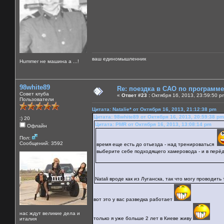
ваш единомышленник
Нummer не машина а ...!
98white89
Re: поездка в САО по программ
Совет клуба
«
Ответ #23 :
Октября 16, 2013, 23:59:50 p
Пользователи
Цитата: Natalie* от Октября 16, 2013, 21:12:38 pm
Цитата: 98white89 от Октября 16, 2013, 20:59:38 pm
:) 20
Цитата: PMR от Октября 16, 2013, 13:08:14 pm
Офлайн
Пол:
Сообщений: 3592
время еще есть до отьезда - над тренироваться
выберите себе подходящего хамеровода - и в перё
Natali вроде как из Луганска, так что могу проводи
вот это у вас разведка работает
нас ждут великие дела и
только я уже больше 2 лет в Киеве живу
италия