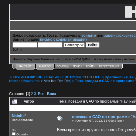
Добро пожаловать,
Гость
. Пожалуйста,
войдите
или
зарегистрируйтес
Вам не пришло
письмо с кодом активации?
Войти
Новости
: Клубные Наклейки находятся У ДИМ ДИМА . прошу наклеивать у негоже 
НА САЙТ
НАЧАЛО
ПОМОЩЬ
ПОИСК
ВОЙТИ
РЕГИСТРАЦИЯ
>
КЛУБНАЯ ЖИЗНЬ, РЕАЛЬНЫЕ ВСТРЕЧИ. CLUB LIFE.
>
Приглашения, Акции 
friends
(Модераторы:
Alex Ice
,
Dim-Dim
) > Тема:
поездка в САО по программе 
Страниц: [
1
]
2
3
Все
Вниз
Автор
Тема: поездка в САО по программе "Научный
0 Пользователей и 4 Гостей смотрят эту тему.
Natalie*
поездка в САО по программе "
Пользователи
«
:
Октября 07, 2013, 15:04:43 pm »
Всем привет из дружественного Гетц-клуб
:) 0
Офлайн