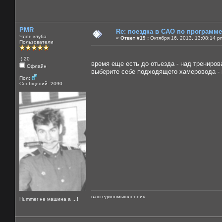
PMR
Re: поездка в САО по программ
Член клуба
«
Ответ #19 :
Октября 16, 2013, 13:08:14 p
Пользователи
:) 20
время еще есть до отьезда - над трениро
Офлайн
выберите себе подходящего хамеровода - 
Пол:
Сообщений: 2090
ваш единомышленник
Нummer не машина а ...!