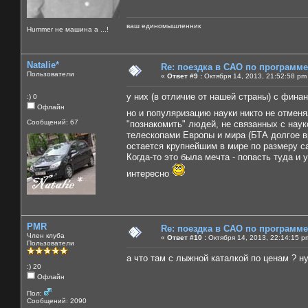
ваш единомышленник
Нummer не машина а ...!
Natalie*
Re: поездка в САО по программ
Пользователи
«
Ответ #9 :
Октября 14, 2013, 21:52:58 pm
у них (в отличие от нашей страны) с фина
:) 0
Офлайн
но и популяризацию науки никто не отмен
Сообщений: 67
"познакомить" людей, не связанных с нау
телескопами Европы и мира (БТА долгое вр
остается крупнейшим в мире по размеру са
Когда-то это была мечта - попасть туда и 
интересно
PMR
Re: поездка в САО по программ
Член клуба
«
Ответ #10 :
Октября 14, 2013, 22:14:15 p
Пользователи
а что там с лыжной каталкой по ценам ? н
:) 20
Офлайн
Пол:
Сообщений: 2090