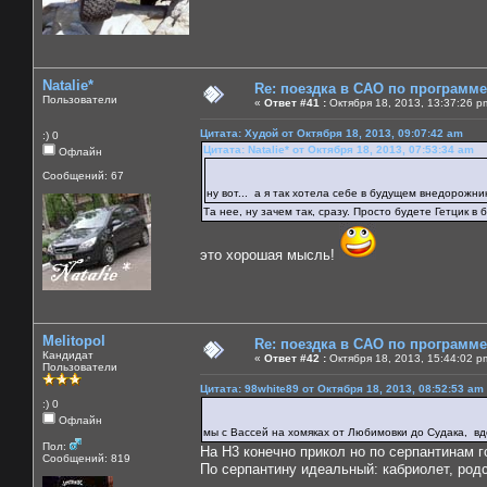
Natalie*
Re: поездка в САО по программ
Пользователи
«
Ответ #41 :
Октября 18, 2013, 13:37:26 p
Цитата: Худой от Октября 18, 2013, 09:07:42 am
:) 0
Цитата: Natalie* от Октября 18, 2013, 07:53:34 am
Офлайн
Сообщений: 67
ну вот... а я так хотела себе в будущем внедорожни
Та нее, ну зачем так, сразу. Просто будете Гетцик в
это хорошая мысль!
Melitopol
Re: поездка в САО по программ
Кандидат
«
Ответ #42 :
Октября 18, 2013, 15:44:02 p
Пользователи
Цитата: 98white89 от Октября 18, 2013, 08:52:53 am
:) 0
Офлайн
мы с Вассей на хомяках от Любимовки до Судака, в
Пол:
На H3 конечно прикол но по серпантинам го
Сообщений: 819
По серпантину идеальный: кабриолет, родс