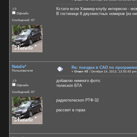
Кстати если Хаммер-клубу интересно - мож
:) 0
В гостинице 8 двухместных номеров (из них
Офлайн
Сообщений: 67
Natalie*
Re: поездка в САО по программ
Пользователи
«
Ответ #5 :
Октября 14, 2013, 13:50:45 pm
добавлю немного фото:
:) 0
телескоп БТА
Офлайн
Сообщений: 67
радиотелескоп РТФ-32
рассвет в горах