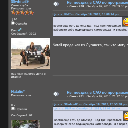
98white89
Re: поездка в САО по программ
Совет клуба
«
Ответ #20 :
Октября 16, 2013, 20:59:38 p
Пользователи
Цитата: PMR от Октября 16, 2013, 13:08:14 pm
:) 20
Офлайн
время еще есть до отьезда - над тренироваться
выберите себе подходящего хамеровода - и в перёд
Пол:
Сообщений: 3592
Natali вроде как из Луганска, так что мо
нас ждут великие дела и
италия
Natalie*
Re: поездка в САО по программ
Пользователи
«
Ответ #21 :
Октября 16, 2013, 21:12:38 p
Цитата: 98white89 от Октября 16, 2013, 20:59:38 pm
:) 0
Цитата: PMR от Октября 16, 2013, 13:08:14 pm
Офлайн
Сообщений: 67
время еще есть до отьезда - над тренироваться
выберите себе подходящего хамеровода - и в перёд