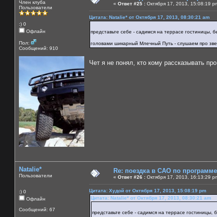
Член клуба
«
Ответ #25 :
Октября 17, 2013, 15:08:19 p
Пользователи
Цитата: Natalie* от Октября 17, 2013, 08:30:21 am
:) 0
Офлайн
представьте себе - садимся на террасе гостиницы, б
Пол:
головами шикарный Млечный Путь - слушаем про зв
Сообщений: 910
Чет я не понял, кто кому рассказывать п
Natalie*
Re: поездка в САО по программ
Пользователи
«
Ответ #26 :
Октября 17, 2013, 16:13:29 p
Цитата: Худой от Октября 17, 2013, 15:08:19 pm
:) 0
Цитата: Natalie* от Октября 17, 2013, 08:30:21 am
Офлайн
Сообщений: 67
представьте себе - садимся на террасе гостиницы, 