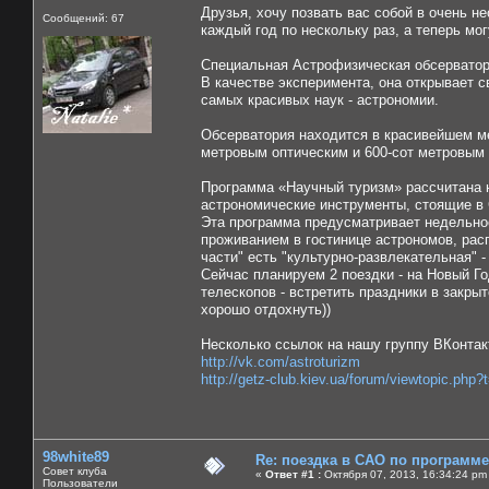
Друзья, хочу позвать вас собой в очень н
Сообщений: 67
каждый год по нескольку раз, а теперь мо
Специальная Астрофизическая обсерватор
В качестве эксперимента, она открывает с
самых красивых наук - астрономии.
Обсерватория находится в красивейшем м
метровым оптическим и 600-сот метровым
Программа «Научный туризм» рассчитана н
астрономические инструменты, стоящие в
Эта программа предусматривает недельно
проживанием в гостинице астрономов, рас
части" есть "культурно-развлекательная" 
Сейчас планируем 2 поездки - на Новый Год
телескопов - встретить праздники в закры
хорошо отдохнуть))
Несколько ссылок на нашу группу ВКонтак
http://vk.com/astroturizm
http://getz-club.kiev.ua/forum/viewtopic.php
98white89
Re: поездка в САО по программ
Совет клуба
«
Ответ #1 :
Октября 07, 2013, 16:34:24 pm
Пользователи