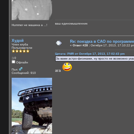
ваш единомышленник
Нummer не машина а ...!
Худой
Re: поездка в САО по программ
Член клуба
«
Ответ #28 :
Октября 17, 2013, 17:10:22 p
Пользователи
Цитата: PMR от Октября 17, 2013, 17:02:43 pm
:) 0
За вами астро-физиками, ну просто не возможно ух
Офлайн
Пол:
ага
Сообщений: 910