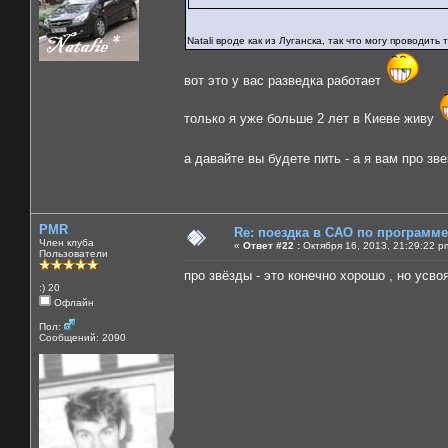
Natali вроде как из Луганска, так что могу проводит
вот это у вас разведка работает
только я уже больше 2 лет в Киеве живу
а давайте вы будете пить - а я вам про з
PMR
Re: поездка в САО по программ
Член клуба
«
Ответ #22 :
Октября 16, 2013, 21:29:22 p
Пользователи
про звёзды - это конечно хорошо , но ус
:) 20
Офлайн
Пол:
Сообщений: 2090