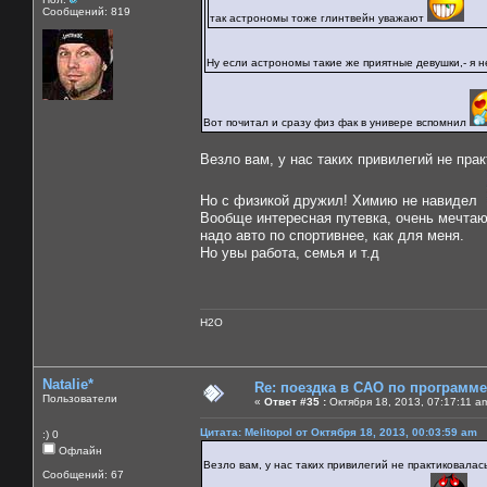
Сообщений: 819
так астрономы тоже глинтвейн уважают
Ну если астрономы такие же приятные девушки,- я 
Вот почитал и сразу физ фак в универе вспомнил
Везло вам, у нас таких привилегий не пра
Но с физикой дружил! Химию не навидел
Вообще интересная путевка, очень мечтаю н
надо авто по спортивнее, как для меня.
Но увы работа, семья и т.д
H2O
Natalie*
Re: поездка в САО по программ
Пользователи
«
Ответ #35 :
Октября 18, 2013, 07:17:11 a
Цитата: Melitopol от Октября 18, 2013, 00:03:59 am
:) 0
Офлайн
Везло вам, у нас таких привилегий не практиковалас
Сообщений: 67