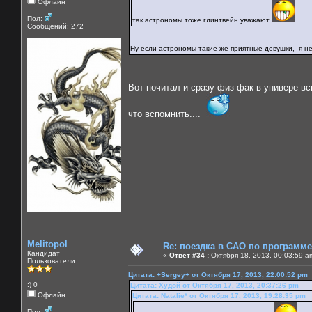
Офлайн
Пол:
так астрономы тоже глинтвейн уважают
Сообщений: 272
Ну если астрономы такие же приятные девушки,- я н
Вот почитал и сразу физ фак в универе в
что вспомнить....
Melitopol
Re: поездка в САО по программ
Кандидат
«
Ответ #34 :
Октября 18, 2013, 00:03:59 a
Пользователи
Цитата: +Sergey+ от Октября 17, 2013, 22:00:52 pm
:) 0
Цитата: Худой от Октября 17, 2013, 20:37:26 pm
Офлайн
Цитата: Natalie* от Октября 17, 2013, 19:28:35 pm
Пол: