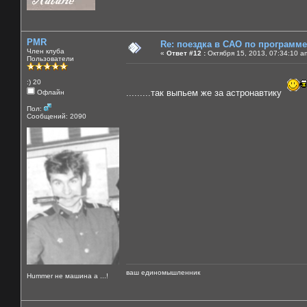
PMR
Re: поездка в САО по программ
Член клуба
«
Ответ #12 :
Октября 15, 2013, 07:34:10 a
Пользователи
:) 20
.........так выпьем же за астронавтику
Офлайн
Пол:
Сообщений: 2090
ваш единомышленник
Нummer не машина а ...!