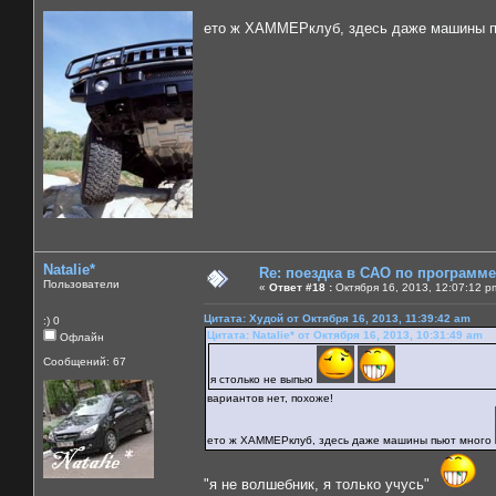
ето ж ХАММЕРклуб, здесь даже машины 
Natalie*
Re: поездка в САО по программ
Пользователи
«
Ответ #18 :
Октября 16, 2013, 12:07:12 p
Цитата: Худой от Октября 16, 2013, 11:39:42 am
:) 0
Цитата: Natalie* от Октября 16, 2013, 10:31:49 am
Офлайн
Сообщений: 67
я столько не выпью
вариантов нет, похоже!
ето ж ХАММЕРклуб, здесь даже машины пьют много
"я не волшебник, я только учусь"