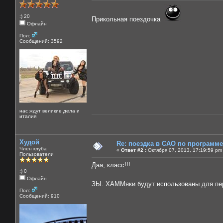
:) 20
Прикольная поездочка
Офлайн
Пол:
Сообщений: 3592
нас ждут великие дела и
италия
Худой
Re: поездка в САО по программ
Член клуба
«
Ответ #2 :
Октября 07, 2013, 17:19:59 pm
Пользователи
Даа, класс!!!
:) 0
Офлайн
ЗЫ. ХАММяки будут использованы для пе
Пол:
Сообщений: 910