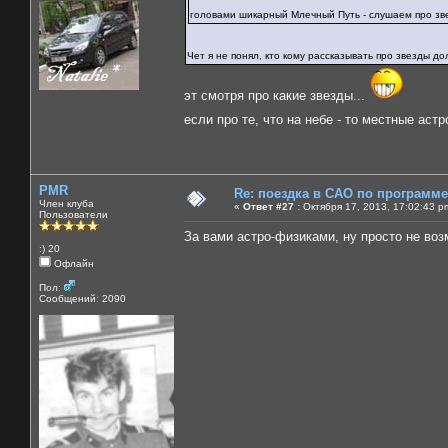
головами шикарный Млечный Путь - слушаем про з
Чет я не понял, кто кому рассказывать про звезды д
эт смотря про какие звезды...
если про те, что на небе - то местные аст
PMR
Re: поездка в САО по программ
Член клуба
«
Ответ #27 :
Октября 17, 2013, 17:02:43 p
Пользователи
За вами астро-физиками, ну просто не во
:) 20
Офлайн
Пол:
Сообщений: 2090