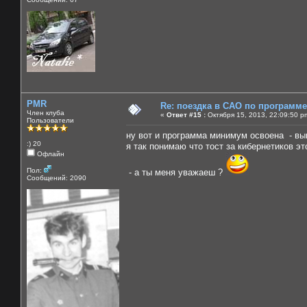
PMR
Re: поездка в САО по программ
Член клуба
«
Ответ #15 :
Октября 15, 2013, 22:09:50 p
Пользователи
ну вот и программа минимум освоена - вып
:) 20
я так понимаю что тост за кибернетиков эт
Офлайн
Пол:
- а ты меня уважаеш ?
Сообщений: 2090