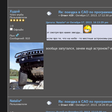
Худой
Re: поездка в САО по программ
Член клуба
«
Ответ #29 :
Октября 17, 2013, 17:12:30 p
Пользователи
Цитата: Natalie* от Октября 17, 2013, 16:13:29 pm
:) 0
Офлайн
эт смотря про какие звезды...
Пол:
Сообщений: 910
если про те, что на небе - то местные астрономы рас
вообще запутался, зачем ещё астроном? 
Natalie*
Re: поездка в САО по программ
Пользователи
«
Ответ #30 :
Октября 17, 2013, 19:28:35 p
Цитата: Худой от Октября 17, 2013, 17:12:30 pm