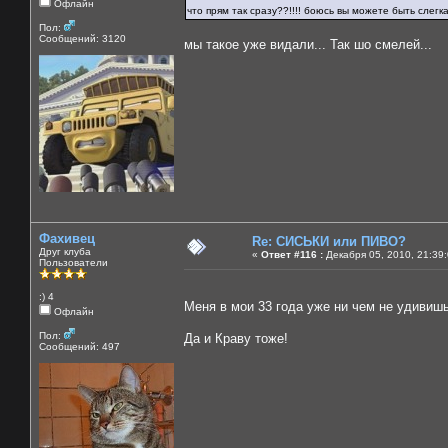
Офлайн
что прям так сразу??!!!! боюсь вы можете быть слег
Пол:
Сообщений: 3120
мы такое уже видали... Так шо смелей...
Фахивец
Re: СИСЬКИ или ПИВО?
Друг клуба
«
Ответ #116 :
Декабря 05, 2010, 21:39
Пользователи
:) 4
Меня в мои 33 года уже ни чем не удиви
Офлайн
Пол:
Да и Краву тоже!
Сообщений: 497