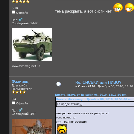
:) 19
тема раскрыта, а вот сисги нет
Офлайн
Пол:
Сообщений: 2447
www.avtomag.net.ua
Фахивец
Re: СИСЬКИ или ПИВО?
Друг клуба
«
Ответ #130 :
Декабря 06, 2010, 13:20
Пользователи
Цитата: krava от Декабря 06, 2010, 13:13:36 pm
:) 4
Цитата: Фахивец от Декабря 06, 2010, 10:56:46 am
Офлайн
Та вроде стОит)))
Пол:
говорю же: тема сисек не раскрыта!
Сообщений: 497
токо привстал
у тя - ранняя эрекция