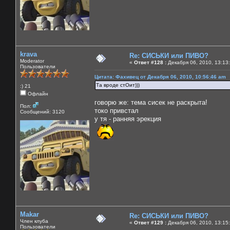
krava
Re: СИСЬКИ или ПИВО?
Moderator
«
Ответ #128 :
Декабря 06, 2010, 13:13
Пользователи
Цитата: Фахивец от Декабря 06, 2010, 10:56:46 am
Та вроде стОит)))
:) 21
Офлайн
говорю же: тема сисек не раскрыта!
Пол:
токо привстал
Сообщений: 3120
у тя - ранняя эрекция
Makar
Re: СИСЬКИ или ПИВО?
Член клуба
«
Ответ #129 :
Декабря 06, 2010, 13:15
Пользователи