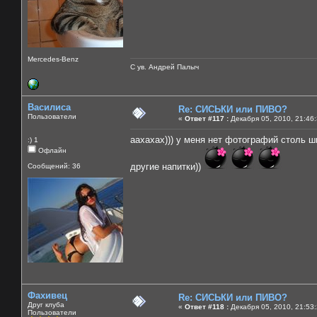
Mercedes-Benz
С ув. Андрей Палыч
Василиса
Re: СИСЬКИ или ПИВО?
Пользователи
«
Ответ #117 :
Декабря 05, 2010, 21:46
аахахах))) у меня нет фотографий столь ш
:) 1
Офлайн
другие напитки))
Сообщений: 36
Фахивец
Re: СИСЬКИ или ПИВО?
Друг клуба
«
Ответ #118 :
Декабря 05, 2010, 21:53
Пользователи