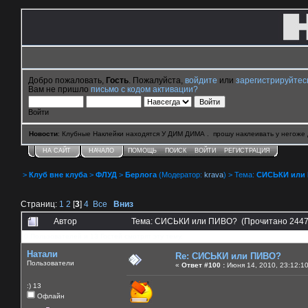
Добро пожаловать,
Гость
. Пожалуйста,
войдите
или
зарегистрируйтес
Вам не пришло
письмо с кодом активации?
Войти
Новости
: Клубные Наклейки находятся У ДИМ ДИМА . прошу наклеивать у негоже 
НА САЙТ
НАЧАЛО
ПОМОЩЬ
ПОИСК
ВОЙТИ
РЕГИСТРАЦИЯ
>
Клуб вне клуба
>
ФЛУД
>
Берлога
(Модератор:
krava
) > Тема:
СИСЬКИ или
Страниц:
1
2
[
3
]
4
Все
Вниз
Автор
Тема: СИСЬКИ или ПИВО? (Прочитано 2447
0 Пользователей и 13 Гостей смотрят эту тему.
Натали
Re: СИСЬКИ или ПИВО?
Пользователи
«
Ответ #100 :
Июня 14, 2010, 23:12:1
:) 13
Офлайн