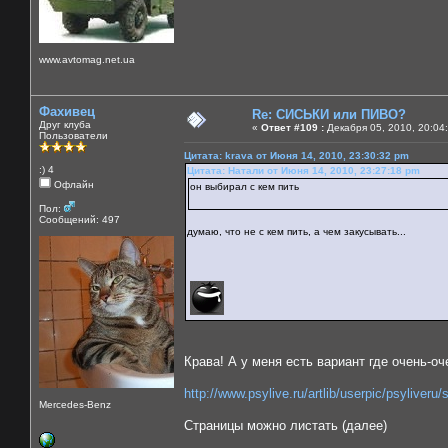
www.avtomag.net.ua
Фахивец
Re: СИСЬКИ или ПИВО?
Друг клуба
«
Ответ #109 :
Декабря 05, 2010, 20:04
Пользователи
Цитата: krava от Июня 14, 2010, 23:30:32 pm
:) 4
Цитата: Натали от Июня 14, 2010, 23:27:18 pm
Офлайн
он выбирал с кем пить
Пол:
Сообщений: 497
думаю, что не с кем пить, а чем закусывать...
Крава! А у меня есть вариант где очень-оч
http://www.psylive.ru/artlib/userpic/psyliveru
Mercedes-Benz
Страницы можно листать (далее)