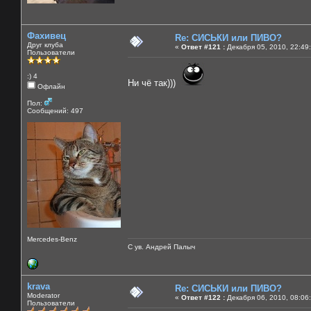
Фахивец
Re: СИСЬКИ или ПИВО?
Друг клуба
«
Ответ #121 :
Декабря 05, 2010, 22:49
Пользователи
:) 4
Ни чё так)))
Офлайн
Пол:
Сообщений: 497
Mercedes-Benz
С ув. Андрей Палыч
krava
Re: СИСЬКИ или ПИВО?
Moderator
«
Ответ #122 :
Декабря 06, 2010, 08:06
Пользователи