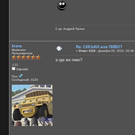
С ув. Андрей Палыч
krava
Re: СИСЬКИ или ПИВО?
Moderator
«
Ответ #110 :
Декабря 05, 2010, 20:36
Пользователи
а где же пиво?
:) 21
Офлайн
Пол:
Сообщений: 3120