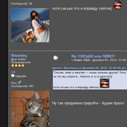
Сообщений: 36
хотя сиськи это и вправду святое)
Фахивец
Re: СИСЬКИ или ПИВО?
Друг клуба
«
Ответ #113 :
Декабря 05, 2010, 21:09:
Пользователи
Цитата: Василиса от Декабря 05, 2010, 21:06:35 pm
:) 4
"Сиськи, пиво и жратва — наши лучшие друзья" Гена
Офлайн
та что вы спорите.. берите и то и другое)))
Пол:
Сообщений: 497
хотя сиськи это и вправду святое)
Ну так продемонстрируйте - будем брать!