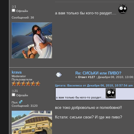
:) 1
Офлайн
а вам только бы кого-то раздет....
Сообщений: 36
krava
Re: СИСЬКИ или ПИВО?
Moderator
«
Ответ #127 :
Декабря 06, 2010, 13:06
Пользователи
Цитата: Василиса от Декабря 06, 2010, 10:57:54 am
:) 21
Офлайн
а вам только бы кого-то раздет....
Пол:
Сообщений: 3120
все токо добровольно и полюбовно!!
Кстати: сиськи свои? И где же пиво?