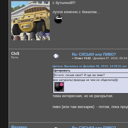
с бутылкой!!!
лучче конечно с бокалом...
Chi$
Re: СИСЬКИ или ПИВО?
Гость
«
Ответ #142 :
Декабря 07, 2010, 00:24
Цитата: Василиса от Декабря 06, 2010, 14:35:21 pm
Цитировать
Кстати: сиськи свои? И где же пиво?
все натураль) природа не чем не обделила))))
тема интересная, но не раскрытая.
пиво (или там вискарик) - потом, пока п
Фахивец
Re: СИСЬКИ или ПИВО?