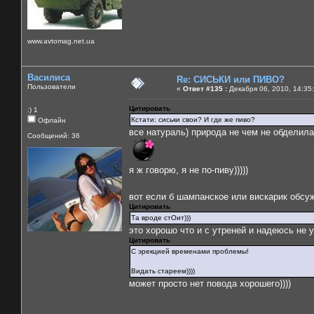
www.avtomag.net.ua
Василиса
Re: СИСЬКИ или ПИВО?
Пользователи
«
Ответ #135 :
Декабря 06, 2010, 14:35
Цитировать
:) 1
Кстати: сиськи свои? И где же пиво?
Офлайн
все натураль) природа не чем не обделила)
Сообщений: 36
я ж говорю, я не по-пиву)))))
вот если б шампанское или вискарик обсу
Цитировать
Та вроде стОит)))
это хорошо что и с утреней и надеюсь не утр
Цитировать
С эрекцией временами проблемы!
Видать стареем))))
может просто нет повода хорошего))))