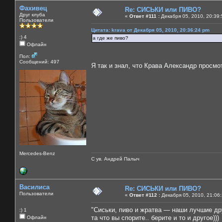
Фахивец
Re: СИСЬКИ или ПИВО?
Друг клуба
«
Ответ #111 :
Декабря 05, 2010, 20:39:
Пользователи
Цитата: krava от Декабря 05, 2010, 20:36:24 pm
:) 4
а где же пиво?
Офлайн
Пол:
Сообщений: 497
Я так и знал, что Крава Александр просм
Mercedes-Benz
С ув. Андрей Палыч
Василиса
Re: СИСЬКИ или ПИВО?
Пользователи
«
Ответ #112 :
Декабря 05, 2010, 21:06
"Сиськи, пиво и жратва — наши лучшие др
:) 1
та что вы спорите.. берите и то и другое)))
Офлайн