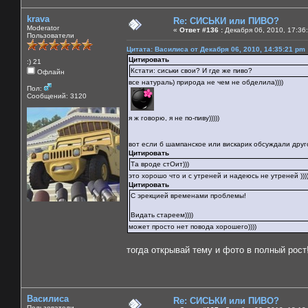
krava
Re: СИСЬКИ или ПИВО?
Moderator
«
Ответ #136 :
Декабря 06, 2010, 17:36
Пользователи
Цитата: Василиса от Декабря 06, 2010, 14:35:21 pm
Цитировать
:) 21
Кстати: сиськи свои? И где же пиво?
Офлайн
все натураль) природа не чем не обделила))))
Пол:
Сообщений: 3120
я ж говорю, я не по-пиву)))))
вот если б шампанское или вискарик обсуждали друг
Цитировать
Та вроде стОит)))
это хорошо что и с утреней и надеюсь не утреней )))))
Цитировать
С эрекцией временами проблемы!
Видать стареем))))
может просто нет повода хорошего))))
тогда открывай тему и фото в полный рост
Василиса
Re: СИСЬКИ или ПИВО?
Пользователи