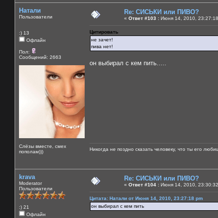
Натали
Re: СИСЬКИ или ПИВО?
Пользователи
«
Ответ #103 :
Июня 14, 2010, 23:27:1
Цитировать
:) 13
не зачет!
Офлайн
пива нет!
Пол:
Сообщений: 2663
он выбирал с кем пить.....
Слёзы вместе, смех
Никогда не поздно сказать человеку, что ты его люби
пополам)))
krava
Re: СИСЬКИ или ПИВО?
Moderator
«
Ответ #104 :
Июня 14, 2010, 23:30:3
Пользователи
Цитата: Натали от Июня 14, 2010, 23:27:18 pm
он выбирал с кем пить
:) 21
Офлайн