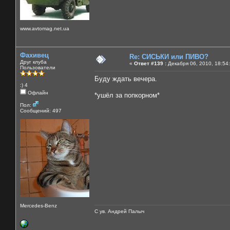
www.avtomag.net.ua
Фахивец
Re: СИСЬКИ или ПИВО?
Друг клуба
«
Ответ #139 :
Декабря 06, 2010, 18:54
Пользователи
Буду ждать вечера.
:) 4
Офлайн
*ушёл за попкорном*
Пол:
Сообщений: 497
Mercedes-Benz
С ув. Андрей Палыч