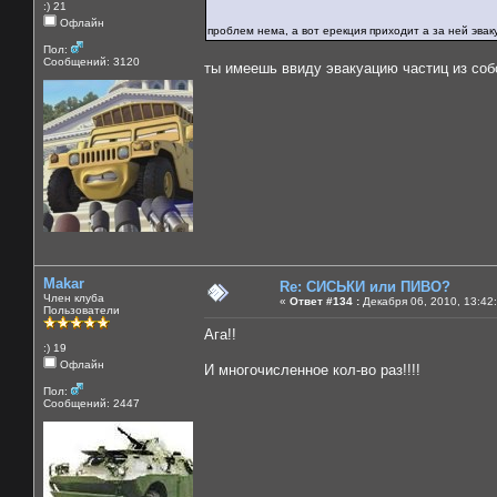
:) 21
Офлайн
проблем нема, а вот ерекция приходит а за ней эва
Пол:
Сообщений: 3120
ты имеешь ввиду эвакуацию частиц из соб
Makar
Re: СИСЬКИ или ПИВО?
Член клуба
«
Ответ #134 :
Декабря 06, 2010, 13:42
Пользователи
Ага!!
:) 19
Офлайн
И многочисленное кол-во раз!!!!
Пол:
Сообщений: 2447