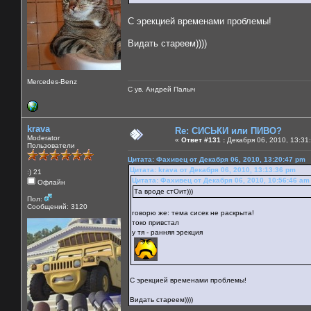
С эрекцией временами проблемы!
Видать стареем))))
Mercedes-Benz
С ув. Андрей Палыч
krava
Re: СИСЬКИ или ПИВО?
Moderator
«
Ответ #131 :
Декабря 06, 2010, 13:31
Пользователи
Цитата: Фахивец от Декабря 06, 2010, 13:20:47 pm
Цитата: krava от Декабря 06, 2010, 13:13:36 pm
:) 21
Цитата: Фахивец от Декабря 06, 2010, 10:56:46 am
Офлайн
Та вроде стОит)))
Пол:
Сообщений: 3120
говорю же: тема сисек не раскрыта!
токо привстал
у тя - ранняя эрекция
С эрекцией временами проблемы!
Видать стареем))))