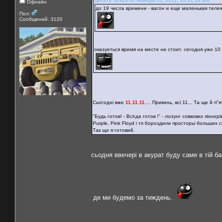
Цитата: krava от Ноября 01, 2011, 14:51:28 pm
Офлайн
до 19 числа времени - вагон и еще маленькая теле
Пол:
Сообщений: 3120
оказуеться время на месте не стоит. сегодня ужо 10 
Сьогодні вже
11.11.11
.... Прикинь, всі 11... Та ще й 
"Будь готов! - Всігда готов !" - лозунг совкових піонєр
Purple, Pink Floyd і тп бороздили просторьі больших сц
Так що я готовий.
сьодня ввечері в акурат буду саме в тій ба
де ми будемо за тиждень.