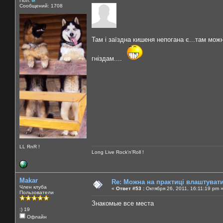
Пол:
Сообщений: 1708
Там і заїздна кишеня непогана є...там можн
гніздам....
LL RnR !
Long Live Rock'n'Roll !
Makar
Re: Можна на практиці влаштуват
Член клуба
«
Ответ #53 :
Октября 26, 2011, 16:11:19 pm 
Пользователи
Знакомые все места
:) 19
Офлайн