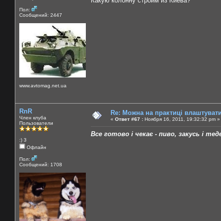
Какую колонну строим из Киева?
Пол:
Сообщений: 2447
www.avtomag.net.ua
RnR
Re: Можна на практиці влаштуват
Член клуба
«
Ответ #67 :
Ноября 16, 2011, 19:32:32 pm »
Пользователи
Все готово і чекає - пиво, закусь і теде
:) 3
Офлайн
Пол:
Сообщений: 1708