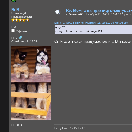
RnR
Re: Можна на практиці влаштуват
Член клуба
«
Ответ #64 :
Ноября 11, 2011, 15:42:23 pm »
Пользователи
Цитата: MAJSTER от Ноября 11, 2011, 09:49:06 am
:) 3
друзі??
Офлайн
то що 19 числа о котрій годині??
Пол:
Он krava нехай придумає коли... Він козак
Сообщений: 1708
LL RnR !
Long Live Rock'n'Roll !