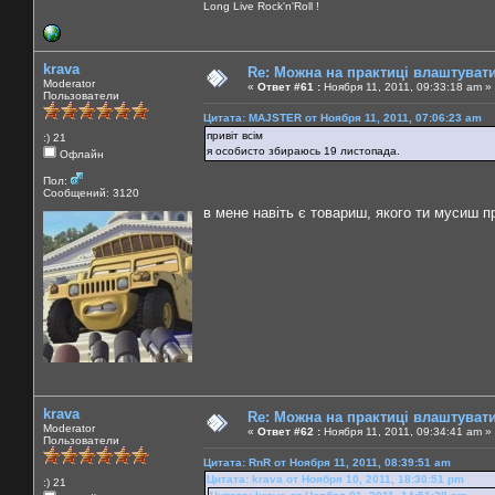
Long Live Rock'n'Roll !
krava
Re: Можна на практиці влаштуват
Moderator
«
Ответ #61 :
Ноября 11, 2011, 09:33:18 am »
Пользователи
Цитата: MAJSTER от Ноября 11, 2011, 07:06:23 am
привіт всім
:) 21
я особисто збираюсь 19 листопада.
Офлайн
Пол:
Сообщений: 3120
в мене навіть є товариш, якого ти мусиш п
krava
Re: Можна на практиці влаштуват
Moderator
«
Ответ #62 :
Ноября 11, 2011, 09:34:41 am »
Пользователи
Цитата: RnR от Ноября 11, 2011, 08:39:51 am
Цитата: krava от Ноября 10, 2011, 18:30:51 pm
:) 21