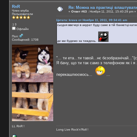
RnR
Re: Можна на практиці влаштуват
Член клуба
«
Ответ #63 :
Ноября 11, 2011, 15:40:29 pm »
Пользователи
Цитата: krava от Ноября 11, 2011, 09:34:41 am
:) 3
сьодня ввечері в акурат буду саме в тій банкетці-хати
Офлайн
Пол:
Сообщений: 1708
де ми будемо за тиждень.
"... ти ета...ти тавой...нє бєзобразнічай..
Я бачу, що ти так само з телефоном як і я .
перекашлюємось...
...
LL RnR !
Long Live Rock'n'Roll !