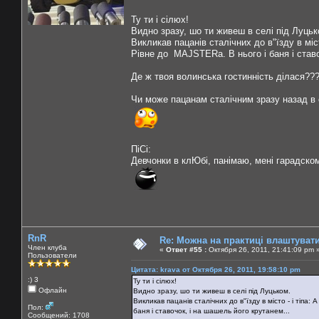
Ту ти і сілюх!
Видно зразу, шо ти живеш в селі під Луцьк
Викликав пацанів сталічних до в"їзду в міст
Рівне до MAJSTERа. В нього і баня і ставо
Де ж твоя волинська гостинність ділася??
Чи може пацанам сталічним зразу назад в 
ПіСі:
Девчонки в клЮбі, панімаю, мені гарадско
RnR
Re: Можна на практиці влаштуват
Член клуба
«
Ответ #55 :
Октября 26, 2011, 21:41:09 pm 
Пользователи
Цитата: krava от Октября 26, 2011, 19:58:10 pm
:) 3
Ту ти і сілюх!
Офлайн
Видно зразу, шо ти живеш в селі під Луцьком.
Викликав пацанів сталічних до в"їзду в місто - і тіпа
Пол:
баня і ставочок, і на шашель його крутанем...
Сообщений: 1708