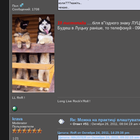
коли???кажіть..
Пол:
чекаю..
Сообщений: 1708
19 листопада
....біля в"їздного знаку ЛУЦ
Будеш в Луцьку раніше, то телефонуй - 09
LL RnR !
Long Live Rock'n'Roll !
krava
Re: Можна на практиці влаштуват
Moderator
«
Ответ #51 :
Октября 26, 2011, 08:04:19 am 
Пользователи
Цитата: RnR от Октября 24, 2011, 14:29:38 pm
Цитата: MAJSTER от Октября 24, 2011, 09:32:15 am
:) 21