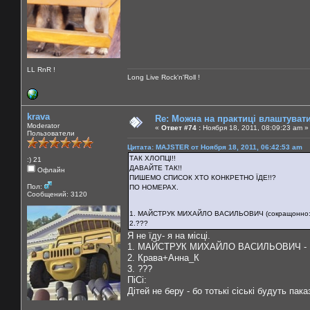
LL RnR !
Long Live Rock'n'Roll !
krava
Re: Можна на практиці влаштуват
Moderator
«
Ответ #74 :
Ноября 18, 2011, 08:09:23 am »
Пользователи
Цитата: MAJSTER от Ноября 18, 2011, 06:42:53 am
ТАК ХЛОПЦІ!!
:) 21
ДАВАЙТЕ ТАК!!
Офлайн
ПИШЕМО СПИСОК ХТО КОНКРЕТНО ЇДЕ!!?
Пол:
ПО НОМЕРАХ.
Сообщений: 3120
1. МАЙСТРУК МИХАЙЛО ВАСИЛЬОВИЧ (
сокращонно: 
2.???
Я не їду- я на місці.
1. МАЙСТРУК МИХАЙЛО ВАСИЛЬОВИЧ - 
2. Крава+Анна_К
3. ???
ПіСі:
Дітей не беру - бо тотькі сіські будуть пака