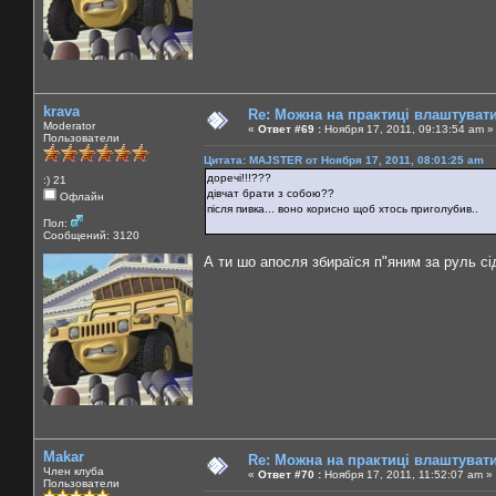
krava
Re: Можна на практиці влаштуват
Moderator
«
Ответ #69 :
Ноября 17, 2011, 09:13:54 am »
Пользователи
Цитата: MAJSTER от Ноября 17, 2011, 08:01:25 am
доречі!!!???
:) 21
дівчат брати з собою??
Офлайн
після пивка... воно корисно щоб хтось приголубив..
Пол:
Сообщений: 3120
А ти шо апосля збираїся п"яним за руль сі
Makar
Re: Можна на практиці влаштуват
Член клуба
«
Ответ #70 :
Ноября 17, 2011, 11:52:07 am »
Пользователи