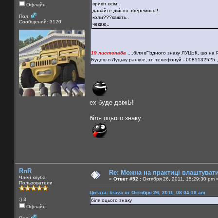
привіт всім.
Офлайн
давайте дійсно зберемось!!
Пол:
коли???кажіть..
Сообщений: 3120
чекаю..
19 листопада
....біля в"їздного знаку ЛУЦЬК, що на Р
Будеш в Луцьку раніше, то телефонуй - 0985132525 ,
ех буде двіжЬ!
біля оцього знаку:
RnR
Re: Можна на практиці влаштуват
Член клуба
«
Ответ #52 :
Октября 26, 2011, 15:29:30 pm 
Пользователи
Цитата: krava от Октября 26, 2011, 08:04:19 am
:) 3
біля оцього знаку
Офлайн