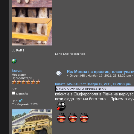
LL RnR !
Long Live Rock'n'Roll !
krava
Re: Можна на практиці влаштуват
Moderator
«
Ответ #68 :
Ноября 16, 2011, 23:32:32 pm »
Пользователи
Цитата: MAJSTER от Ноября 16, 2011, 19:28:00 pm
КРАВА КАЖИ КОГО ПРИВЕЗТИ???
:) 21
клієнт е з Сімферополя в Рівне не вернувсі
Офлайн
вези сюда. тут ми його того... Прімем в лу
Пол:
Сообщений: 3120