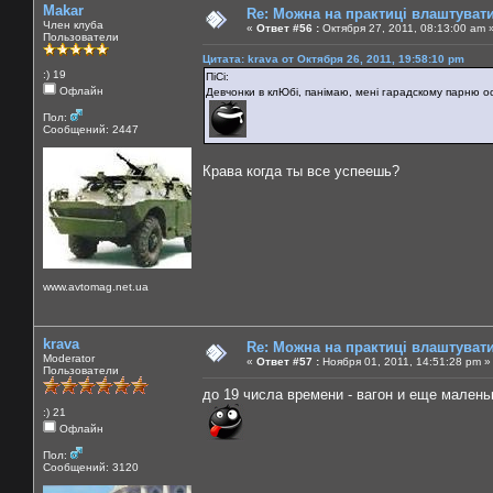
Makar
Re: Можна на практиці влаштуват
Член клуба
«
Ответ #56 :
Октября 27, 2011, 08:13:00 am 
Пользователи
Цитата: krava от Октября 26, 2011, 19:58:10 pm
:) 19
ПіСі:
Офлайн
Девчонки в клЮбі, панімаю, мені гарадскому парню ос
Пол:
Сообщений: 2447
Крава когда ты все успеешь?
www.avtomag.net.ua
krava
Re: Можна на практиці влаштуват
Moderator
«
Ответ #57 :
Ноября 01, 2011, 14:51:28 pm »
Пользователи
до 19 числа времени - вагон и еще малень
:) 21
Офлайн
Пол:
Сообщений: 3120