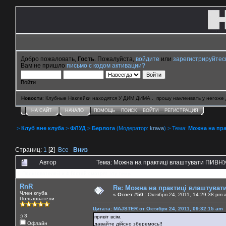
Добро пожаловать,
Гость
. Пожалуйста,
войдите
или
зарегистрируйтес
Вам не пришло
письмо с кодом активации?
Войти
Новости
: Клубные Наклейки находятся У ДИМ ДИМА . прошу наклеивать у негоже 
НА САЙТ
НАЧАЛО
ПОМОЩЬ
ПОИСК
ВОЙТИ
РЕГИСТРАЦИЯ
>
Клуб вне клуба
>
ФЛУД
>
Берлога
(Модератор:
krava
) > Тема:
Можна на пра
Страниц:
1
[
2
]
Все
Вниз
Автор
Тема: Можна на практиці влаштувати ПИВНУ 
0 Пользователей и 4 Гостей смотрят эту тему.
RnR
Re: Можна на практиці влаштуват
Член клуба
«
Ответ #50 :
Октября 24, 2011, 14:29:38 pm 
Пользователи
Цитата: MAJSTER от Октября 24, 2011, 09:32:15 am
:) 3
привіт всім.
Офлайн
давайте дійсно зберемось!!