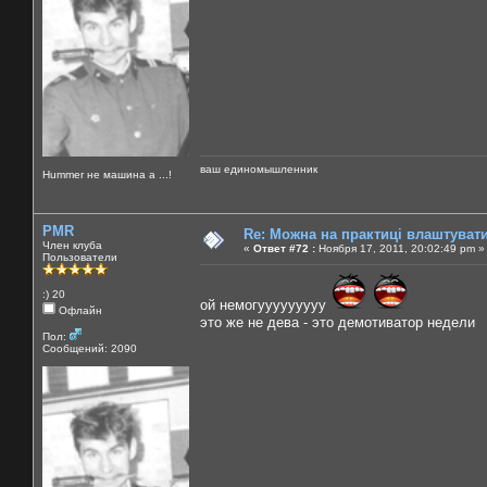
ваш единомышленник
Нummer не машина а ...!
PMR
Re: Можна на практиці влаштуват
Член клуба
«
Ответ #72 :
Ноября 17, 2011, 20:02:49 pm »
Пользователи
:) 20
ой немогууууууууу
Офлайн
это же не дева - это демотиватор недели
Пол:
Сообщений: 2090