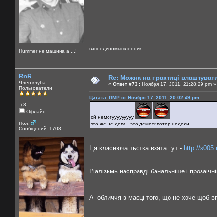
ваш единомышленник
Нummer не машина а ...!
RnR
Re: Можна на практиці влаштуват
Член клуба
«
Ответ #73 :
Ноября 17, 2011, 21:28:29 pm »
Пользователи
Цитата: ПМР от Ноября 17, 2011, 20:02:49 pm
:) 3
Офлайн
ой немогууууууууу
Пол:
это же не дева - это демотиватор недели
Сообщений: 1708
Ця класнюча тьотка взята тут -
http://s005
Ріалізьмь насправді банальніше і прозаічн
А обличчя в масці того, що не хоче щоб впі