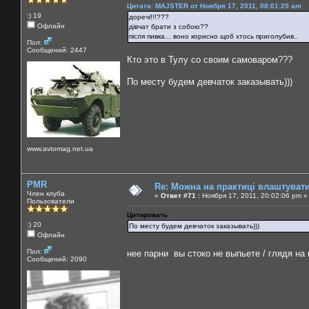
Цитата: MAJSTER от Ноября 17, 2011, 08:01:25 am
:) 19
доречі!!!???
Офлайн
дівчат брати з собою??
після пивка... воно корисно щоб хтось приголубив..
Пол:
Сообщений: 2447
Кто это в Тулу со своим самоваром???
По месту будем девчаток заказывать)))
www.avtomag.net.ua
PMR
Re: Можна на практиці влаштуват
Член клуба
«
Ответ #71 :
Ноября 17, 2011, 20:02:06 pm »
Пользователи
Цитировать
:) 20
По месту будем девчаток заказывать)))
Офлайн
Пол:
нее парни вы стоко не выпьете / глядя на
Сообщений: 2090