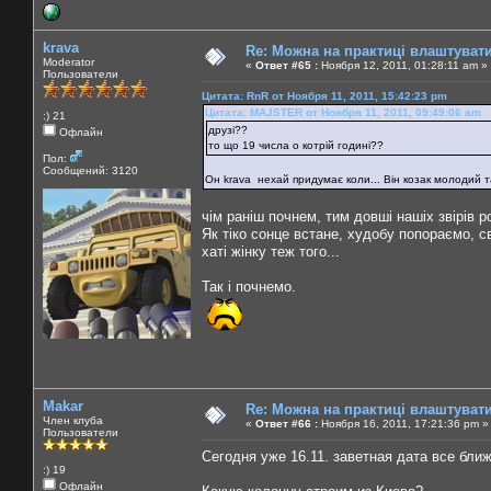
krava
Re: Можна на практиці влаштуват
Moderator
«
Ответ #65 :
Ноября 12, 2011, 01:28:11 am »
Пользователи
Цитата: RnR от Ноября 11, 2011, 15:42:23 pm
Цитата: MAJSTER от Ноября 11, 2011, 09:49:06 am
:) 21
друзі??
Офлайн
то що 19 числа о котрій годині??
Пол:
Сообщений: 3120
Он krava нехай придумає коли... Він козак молодий та
чім раніш почнем, тим довші нашіх звірів 
Як тіко сонце встане, худобу попораємо, с
хаті жінку теж того...
Так і почнемо.
Makar
Re: Можна на практиці влаштуват
Член клуба
«
Ответ #66 :
Ноября 16, 2011, 17:21:36 pm »
Пользователи
Сегодня уже 16.11. заветная дата все ближ
:) 19
Офлайн