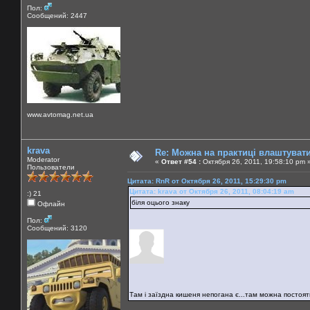
Пол:
Сообщений: 2447
www.avtomag.net.ua
krava
Re: Можна на практиці влаштуват
Moderator
«
Ответ #54 :
Октября 26, 2011, 19:58:10 pm 
Пользователи
Цитата: RnR от Октября 26, 2011, 15:29:30 pm
Цитата: krava от Октября 26, 2011, 08:04:19 am
:) 21
біля оцього знаку
Офлайн
Пол:
Сообщений: 3120
Там і заїздна кишеня непогана є...там можна постояти.