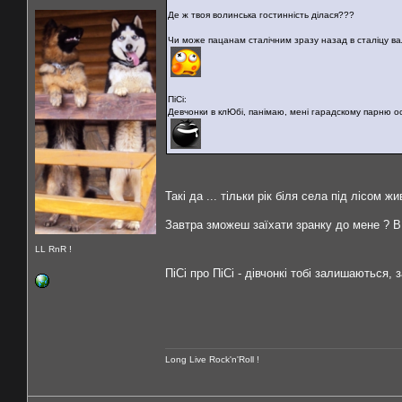
Де ж твоя волинська гостинність ділася???
Чи може пацанам сталічним зразу назад в сталіцу в
ПіСі:
Девчонки в клЮбі, панімаю, мені гарадскому парню ос
Такі да ... тільки рік біля села під лісом 
Завтра зможеш заїхати зранку до мене ? В
LL RnR !
ПіСі про ПіСі - дівчонкі тобі залишаються,
Long Live Rock'n'Roll !