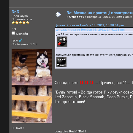
RnR
Re: Можна на практиці влаштуват
Член клуба
«
Ответ #59 :
Ноября 11, 2011, 08:39:51 am »
Пользователи
Цитата: krava от Ноября 10, 2011, 18:30:51 pm
:) 3
Цитата: krava от Ноября 01, 2011, 14:51:28 pm
Офлайн
до 19 числа времени - вагон и еще маленькая тележ
Пол:
Сообщений: 1708
оказуеться время на месте не стоит. сегодня ужо 10 ч
Сьогодні вже
11.11.11
.... Прикинь, всі 11..
"Будь готов! - Всігда готов !" - лозунг совк
Led Zeppelin, Black Sabbath, Deep Purple, P
Так що я готовий.
LL RnR !
Long Live Rock'n'Roll !