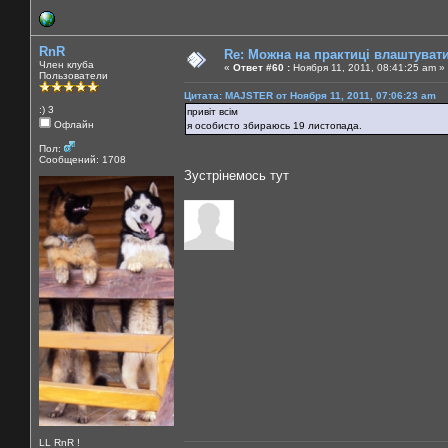
RnR
Re: Можна на практиці влаштуват
Член клуба
«
Ответ #60 :
Ноября 11, 2011, 08:41:25 am »
Пользователи
Цитата: MAJSTER от Ноября 11, 2011, 07:06:23 am
:) 3
привіт всім
Офлайн
я особисто збираюсь 19 листопада.
Пол:
Сообщений: 1708
Зустрінемось тут
LL RnR !