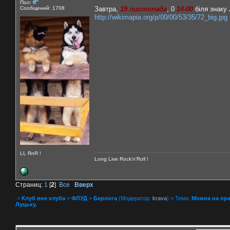
Пол:
Сообщений: 1708
Завтра,
19 листопада
, 0
14-00
біля знаку 
http://wikimapia.org/p/00/00/53/35/72_big.jpg
LL RnR !
Long Live Rock'n'Roll !
Страниц:
1
[
2
]
Все
Вверх
>
Клуб вне клуба
>
ФЛУД
>
Берлога
(Модератор:
krava
) > Тема:
Можна на пра
Луцьку.