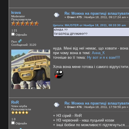
krava
Re: Можна на практиці влаштуват
Moderator
«
Ответ #75 :
Ноября 18, 2011, 09:17:24 am »
Пользователи
Цитата: MAJSTER от Ноября 18, 2011, 08:33:30 am
КРАВА ??
:) 21
ТИ БЕРЕШ ДРУЖИНУ??
Офлайн
Пол:
Сообщений: 3120
нуда. Мені від неї немає, що ховати - вона
при чому вона в темі:
Анна_К
точніше во її тема:
Ну вот и я к вам!!!!
Хоча вона мене готова і самого відпустити
RnR
Re: Можна на практиці влаштуват
Член клуба
«
Ответ #76 :
Ноября 18, 2011, 17:59:56 pm »
Пользователи
+ Н3 сірий - RnR
:) 3
+ Н3 червоний - наш луцький козак
Офлайн
+ інші бобіки по можливості підтягнуться...