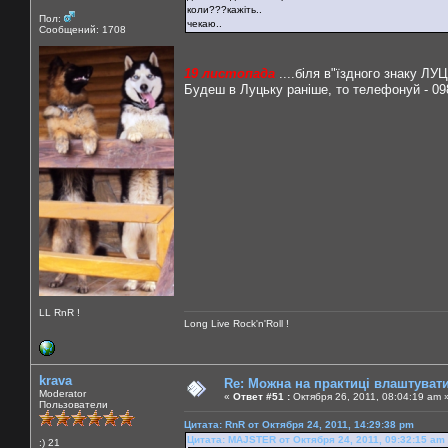
коли???кажіть..
Пол:
чекаю..
Сообщений: 1708
19 листопада
....біля в"їздного знаку ЛУЦ
Будеш в Луцьку раніше, то телефонуй - 09
LL RnR !
Long Live Rock'n'Roll !
krava
Re: Можна на практиці влаштуват
Moderator
«
Ответ #51 :
Октября 26, 2011, 08:04:19 am 
Пользователи
Цитата: RnR от Октября 24, 2011, 14:29:38 pm
Цитата: MAJSTER от Октября 24, 2011, 09:32:15 am
:) 21