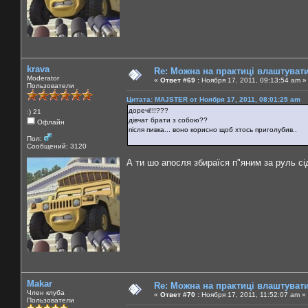
krava
Re: Можна на практиці влаштуват
Moderator
«
Ответ #69 :
Ноября 17, 2011, 09:13:54 am »
Пользователи
Цитата: MAJSTER от Ноября 17, 2011, 08:01:25 am
доречі!!!???
:) 21
дівчат брати з собою??
Офлайн
після пивка... воно корисно щоб хтось приголубив..
Пол:
Сообщений: 3120
А ти шо апосля збираїся п"яним за руль сі
Makar
Re: Можна на практиці влаштуват
Член клуба
«
Ответ #70 :
Ноября 17, 2011, 11:52:07 am »
Пользователи