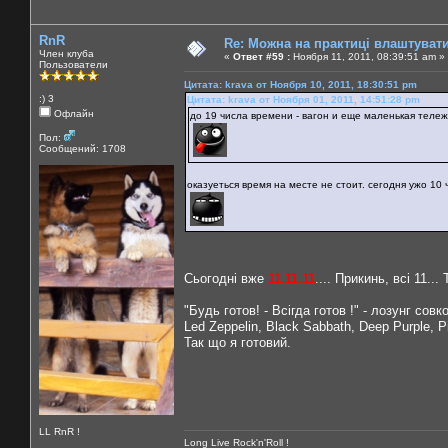
RnR
Re: Можна на практиці влаштуват
Член клуба
«
Ответ #59 :
Ноября 11, 2011, 08:39:51 am »
Пользователи
Цитата: krava от Ноября 10, 2011, 18:30:51 pm
:) 3
Цитата: krava от Ноября 01, 2011, 14:51:28 pm
Офлайн
до 19 числа времени - вагон и еще маленькая тележ
Пол:
Сообщений: 1708
оказуеться время на месте не стоит. сегодня ужо 10 ч
Сьогодні вже
11.11.11
.... Прикинь, всі 11..
"Будь готов! - Всігда готов !" - лозунг совк
Led Zeppelin, Black Sabbath, Deep Purple, P
Так що я готовий.
LL RnR !
Long Live Rock'n'Roll !