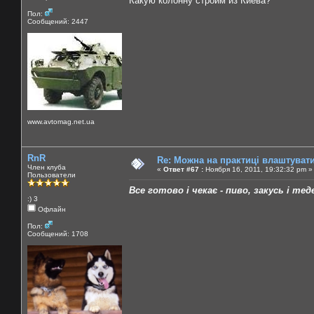
Какую колонну строим из Киева?
Пол:
Сообщений: 2447
www.avtomag.net.ua
RnR
Re: Можна на практиці влаштуват
Член клуба
«
Ответ #67 :
Ноября 16, 2011, 19:32:32 pm »
Пользователи
Все готово і чекає - пиво, закусь і теде
:) 3
Офлайн
Пол:
Сообщений: 1708