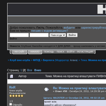
Добро пожаловать,
Гость
. Пожалуйста,
войдите
или
зарегистрируйтес
Вам не пришло
письмо с кодом активации?
Войти
Новости
: Клубные Наклейки находятся У ДИМ ДИМА . прошу наклеивать у негоже 
НА САЙТ
НАЧАЛО
ПОМОЩЬ
ПОИСК
ВОЙТИ
РЕГИСТРАЦИЯ
>
Клуб вне клуба
>
ФЛУД
>
Берлога
(Модератор:
krava
) > Тема:
Можна на пра
Страниц:
1
[
2
]
Все
Вниз
Автор
Тема: Можна на практиці влаштувати ПИВНУ 
0 Пользователей и 1 Гость смотрят эту тему.
RnR
Re: Можна на практиці влаштуват
Член клуба
«
Ответ #50 :
Октября 24, 2011, 14:29:38 pm 
Пользователи
Цитата: MAJSTER от Октября 24, 2011, 09:32:15 am
:) 3
привіт всім.
Офлайн
давайте дійсно зберемось!!