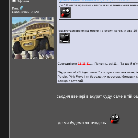
Цитата: krava от Ноября 01, 2011, 14:51:28 pm
Офлайн
до 19 числа времени - вагон и еще маленькая теле
Пол:
Сообщений: 3120
оказуеться время на месте не стоит. сегодня ужо 10 
Сьогодні вже
11.11.11
.... Прикинь, всі 11... Та ще й 
"Будь готов! - Всігда готов !" - лозунг совкових піонєр
Purple, Pink Floyd і тп бороздили просторьі больших сц
Так що я готовий.
сьодня ввечері в акурат буду саме в тій ба
де ми будемо за тиждень.