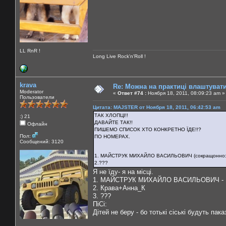
LL RnR !
Long Live Rock'n'Roll !
krava
Re: Можна на практиці влаштуват
Moderator
«
Ответ #74 :
Ноября 18, 2011, 08:09:23 am »
Пользователи
Цитата: MAJSTER от Ноября 18, 2011, 06:42:53 am
ТАК ХЛОПЦІ!!
:) 21
ДАВАЙТЕ ТАК!!
Офлайн
ПИШЕМО СПИСОК ХТО КОНКРЕТНО ЇДЕ!!?
Пол:
ПО НОМЕРАХ.
Сообщений: 3120
1. МАЙСТРУК МИХАЙЛО ВАСИЛЬОВИЧ (
сокращонно: 
2.???
Я не їду- я на місці.
1. МАЙСТРУК МИХАЙЛО ВАСИЛЬОВИЧ - 
2. Крава+Анна_К
3. ???
ПіСі:
Дітей не беру - бо тотькі сіські будуть пака