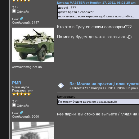
Цитата: MAJSTER от Ноября 17, 2011, 08:01:25 am
:) 19
доречі!!!???
Офлайн
дівчат брати з собою??
після пивка... воно корисно щоб хтось приголубив..
Пол:
Сообщений: 2447
Кто это в Тулу со своим самоваром???
По месту будем девчаток заказывать)))
www.avtomag.net.ua
PMR
Re: Можна на практиці влаштуват
Член клуба
«
Ответ #71 :
Ноября 17, 2011, 20:02:06 pm »
Пользователи
Цитировать
:) 20
По месту будем девчаток заказывать)))
Офлайн
Пол:
нее парни вы стоко не выпьете / глядя на
Сообщений: 2090