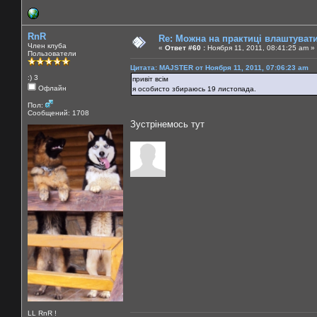
RnR
Re: Можна на практиці влаштуват
Член клуба
«
Ответ #60 :
Ноября 11, 2011, 08:41:25 am »
Пользователи
Цитата: MAJSTER от Ноября 11, 2011, 07:06:23 am
:) 3
привіт всім
Офлайн
я особисто збираюсь 19 листопада.
Пол:
Сообщений: 1708
Зустрінемось тут
LL RnR !