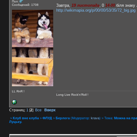
Пол:
Сообщений: 1708
Завтра,
19 листопада
, 0
14-00
біля знаку 
http://wikimapia.org/p/00/00/53/35/72_big.jpg
LL RnR !
Long Live Rock'n'Roll !
Страниц:
1
[
2
]
Все
Вверх
>
Клуб вне клуба
>
ФЛУД
>
Берлога
(Модератор:
krava
) > Тема:
Можна на пра
Луцьку.