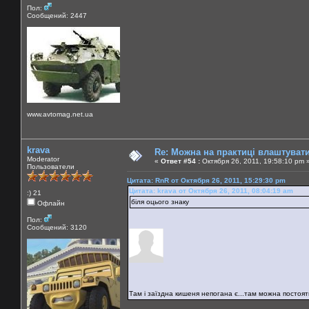
Пол:
Сообщений: 2447
www.avtomag.net.ua
krava
Re: Можна на практиці влаштуват
Moderator
«
Ответ #54 :
Октября 26, 2011, 19:58:10 pm 
Пользователи
Цитата: RnR от Октября 26, 2011, 15:29:30 pm
Цитата: krava от Октября 26, 2011, 08:04:19 am
:) 21
біля оцього знаку
Офлайн
Пол:
Сообщений: 3120
Там і заїздна кишеня непогана є...там можна постояти.