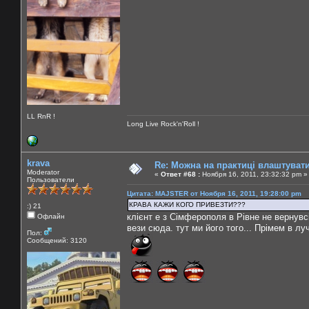
LL RnR !
Long Live Rock'n'Roll !
krava
Re: Можна на практиці влаштуват
Moderator
«
Ответ #68 :
Ноября 16, 2011, 23:32:32 pm »
Пользователи
Цитата: MAJSTER от Ноября 16, 2011, 19:28:00 pm
КРАВА КАЖИ КОГО ПРИВЕЗТИ???
:) 21
клієнт е з Сімферополя в Рівне не вернувсі
Офлайн
вези сюда. тут ми його того... Прімем в лу
Пол:
Сообщений: 3120