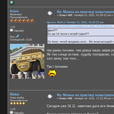
krava
Re: Можна на практиці влаштуват
Moderator
«
Ответ #65 :
Ноября 12, 2011, 01:28:11 am »
Пользователи
Цитата: RnR от Ноября 11, 2011, 15:42:23 pm
Цитата: MAJSTER от Ноября 11, 2011, 09:49:06 am
:) 21
друзі??
Офлайн
то що 19 числа о котрій годині??
Пол:
Сообщений: 3120
Он krava нехай придумає коли... Він козак молодий та
чім раніш почнем, тим довші нашіх звірів 
Як тіко сонце встане, худобу попораємо, с
хаті жінку теж того...
Так і почнемо.
Makar
Re: Можна на практиці влаштуват
Член клуба
«
Ответ #66 :
Ноября 16, 2011, 17:21:36 pm »
Пользователи
Сегодня уже 16.11. заветная дата все ближ
:) 19
Офлайн