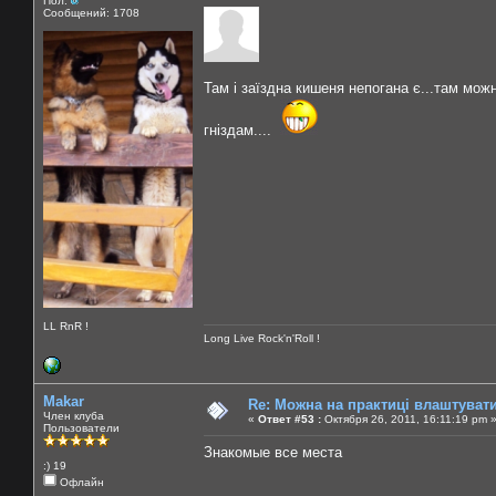
Пол:
Сообщений: 1708
Там і заїздна кишеня непогана є...там можн
гніздам....
LL RnR !
Long Live Rock'n'Roll !
Makar
Re: Можна на практиці влаштуват
Член клуба
«
Ответ #53 :
Октября 26, 2011, 16:11:19 pm 
Пользователи
Знакомые все места
:) 19
Офлайн