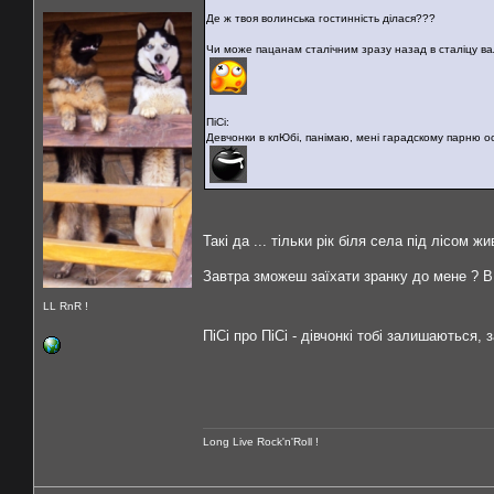
Де ж твоя волинська гостинність ділася???
Чи може пацанам сталічним зразу назад в сталіцу в
ПіСі:
Девчонки в клЮбі, панімаю, мені гарадскому парню ос
Такі да ... тільки рік біля села під лісом 
Завтра зможеш заїхати зранку до мене ? В
LL RnR !
ПіСі про ПіСі - дівчонкі тобі залишаються,
Long Live Rock'n'Roll !