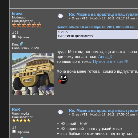
krava
Re: Можна на практиці влаштуват
Moderator
«
Ответ #75 :
Ноября 18, 2011, 09:17:24 am »
Пользователи
Цитата: MAJSTER от Ноября 18, 2011, 08:33:30 am
КРАВА ??
:) 21
ТИ БЕРЕШ ДРУЖИНУ??
Офлайн
Пол:
Сообщений: 3120
нуда. Мені від неї немає, що ховати - вона
при чому вона в темі:
Анна_К
точніше во її тема:
Ну вот и я к вам!!!!
Хоча вона мене готова і самого відпустити
RnR
Re: Можна на практиці влаштуват
Член клуба
«
Ответ #76 :
Ноября 18, 2011, 17:59:56 pm »
Пользователи
+ Н3 сірий - RnR
:) 3
+ Н3 червоний - наш луцький козак
Офлайн
+ інші бобіки по можливості підтягнуться...