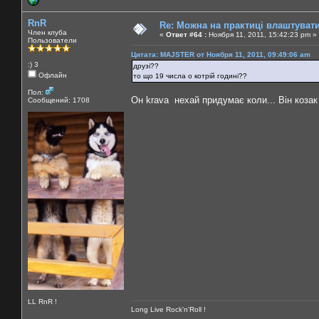
RnR
Re: Можна на практиці влаштуват
Член клуба
«
Ответ #64 :
Ноября 11, 2011, 15:42:23 pm »
Пользователи
Цитата: MAJSTER от Ноября 11, 2011, 09:49:06 am
:) 3
друзі??
Офлайн
то що 19 числа о котрій годині??
Пол:
Он krava нехай придумає коли... Він козак
Сообщений: 1708
LL RnR !
Long Live Rock'n'Roll !