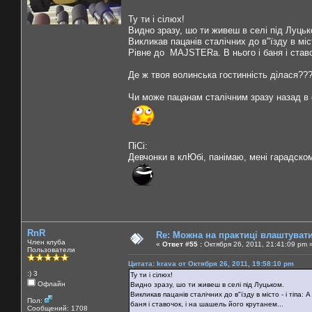
Ту ти і сілюх!
Видно зразу, шо ти живеш в селі під Луцьк
Викликав пацанів сталічних до в"їзду в міст
Рівне до MAJSTERа. В нього і баня і ставо
Де ж твоя волинська гостинність ділася??
Чи може пацанам сталічним зразу назад в 
ПіСі:
Девчонки в клЮбі, панімаю, мені гарадско
RnR
Re: Можна на практиці влаштуват
Член клуба
«
Ответ #55 :
Октября 26, 2011, 21:41:09 pm 
Пользователи
Цитата: krava от Октября 26, 2011, 19:58:10 pm
:) 3
Ту ти і сілюх!
Офлайн
Видно зразу, шо ти живеш в селі під Луцьком.
Викликав пацанів сталічних до в"їзду в місто - і тіпа
Пол:
баня і ставочок, і на шашель його крутанем...
Сообщений: 1708