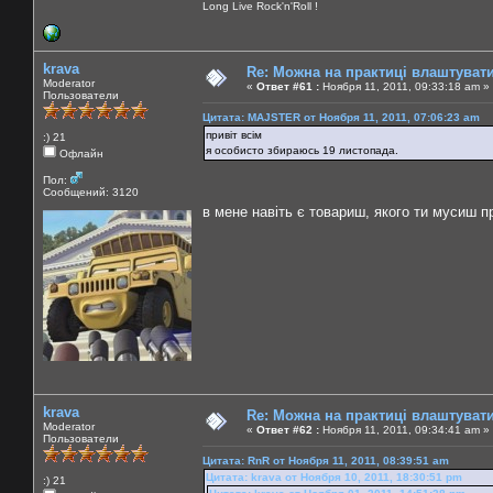
Long Live Rock'n'Roll !
krava
Re: Можна на практиці влаштуват
Moderator
«
Ответ #61 :
Ноября 11, 2011, 09:33:18 am »
Пользователи
Цитата: MAJSTER от Ноября 11, 2011, 07:06:23 am
привіт всім
:) 21
я особисто збираюсь 19 листопада.
Офлайн
Пол:
Сообщений: 3120
в мене навіть є товариш, якого ти мусиш п
krava
Re: Можна на практиці влаштуват
Moderator
«
Ответ #62 :
Ноября 11, 2011, 09:34:41 am »
Пользователи
Цитата: RnR от Ноября 11, 2011, 08:39:51 am
Цитата: krava от Ноября 10, 2011, 18:30:51 pm
:) 21