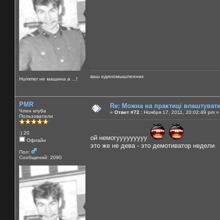
ваш единомышленник
Нummer не машина а ...!
PMR
Re: Можна на практиці влаштуват
Член клуба
«
Ответ #72 :
Ноября 17, 2011, 20:02:49 pm »
Пользователи
:) 20
ой немогууууууууу
Офлайн
это же не дева - это демотиватор недели
Пол:
Сообщений: 2090