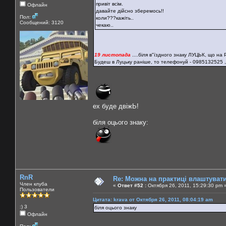
привіт всім.
Офлайн
давайте дійсно зберемось!!
Пол:
коли???кажіть..
Сообщений: 3120
чекаю..
19 листопада
....біля в"їздного знаку ЛУЦЬК, що на Р
Будеш в Луцьку раніше, то телефонуй - 0985132525 ,
ех буде двіжЬ!
біля оцього знаку:
RnR
Re: Можна на практиці влаштуват
Член клуба
«
Ответ #52 :
Октября 26, 2011, 15:29:30 pm 
Пользователи
Цитата: krava от Октября 26, 2011, 08:04:19 am
:) 3
біля оцього знаку
Офлайн