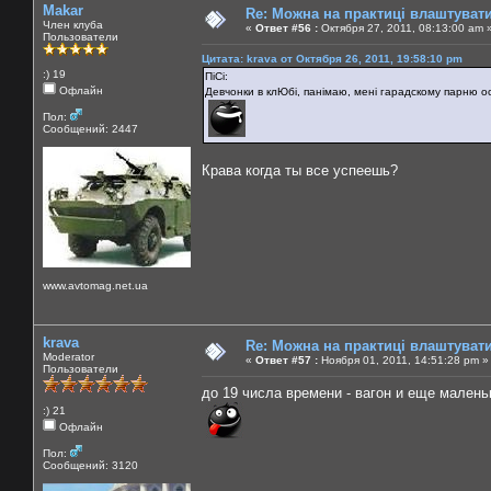
Makar
Re: Можна на практиці влаштуват
Член клуба
«
Ответ #56 :
Октября 27, 2011, 08:13:00 am 
Пользователи
Цитата: krava от Октября 26, 2011, 19:58:10 pm
:) 19
ПіСі:
Офлайн
Девчонки в клЮбі, панімаю, мені гарадскому парню ос
Пол:
Сообщений: 2447
Крава когда ты все успеешь?
www.avtomag.net.ua
krava
Re: Можна на практиці влаштуват
Moderator
«
Ответ #57 :
Ноября 01, 2011, 14:51:28 pm »
Пользователи
до 19 числа времени - вагон и еще малень
:) 21
Офлайн
Пол:
Сообщений: 3120