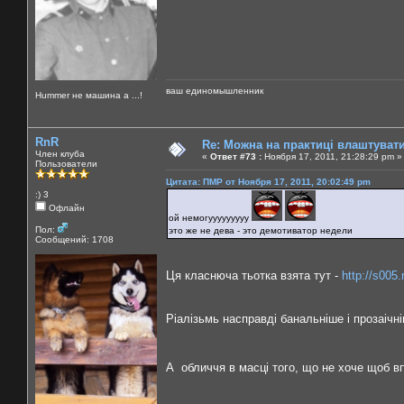
ваш единомышленник
Нummer не машина а ...!
RnR
Re: Можна на практиці влаштуват
Член клуба
«
Ответ #73 :
Ноября 17, 2011, 21:28:29 pm »
Пользователи
Цитата: ПМР от Ноября 17, 2011, 20:02:49 pm
:) 3
Офлайн
ой немогууууууууу
Пол:
это же не дева - это демотиватор недели
Сообщений: 1708
Ця класнюча тьотка взята тут -
http://s005
Ріалізьмь насправді банальніше і прозаічн
А обличчя в масці того, що не хоче щоб впі