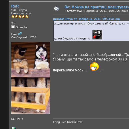
RnR
Re: Можна на практиці влаштуват
Член клуба
«
Ответ #63 :
Ноября 11, 2011, 15:40:29 pm »
Пользователи
Цитата: krava от Ноября 11, 2011, 09:34:41 am
:) 3
сьодня ввечері в акурат буду саме в тій банкетці-хати
Офлайн
Пол:
Сообщений: 1708
де ми будемо за тиждень.
"... ти ета...ти тавой...нє бєзобразнічай..
Я бачу, що ти так само з телефоном як і я .
перекашлюємось...
...
LL RnR !
Long Live Rock'n'Roll !