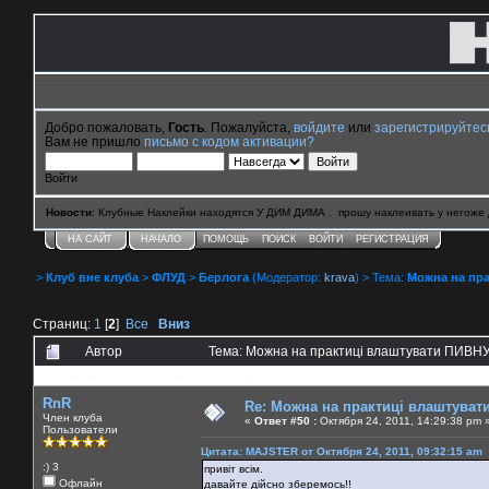
Добро пожаловать,
Гость
. Пожалуйста,
войдите
или
зарегистрируйтес
Вам не пришло
письмо с кодом активации?
Войти
Новости
: Клубные Наклейки находятся У ДИМ ДИМА . прошу наклеивать у негоже 
НА САЙТ
НАЧАЛО
ПОМОЩЬ
ПОИСК
ВОЙТИ
РЕГИСТРАЦИЯ
>
Клуб вне клуба
>
ФЛУД
>
Берлога
(Модератор:
krava
) > Тема:
Можна на пра
Страниц:
1
[
2
]
Все
Вниз
Автор
Тема: Можна на практиці влаштувати ПИВНУ 
0 Пользователей и 6 Гостей смотрят эту тему.
RnR
Re: Можна на практиці влаштуват
Член клуба
«
Ответ #50 :
Октября 24, 2011, 14:29:38 pm 
Пользователи
Цитата: MAJSTER от Октября 24, 2011, 09:32:15 am
:) 3
привіт всім.
Офлайн
давайте дійсно зберемось!!