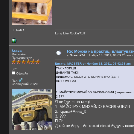
LL RnR !
Long Live Rock'n'Roll !
krava
Re: Можна на практиці влаштуват
Moderator
«
Ответ #74 :
Ноября 18, 2011, 08:09:23 am »
Пользователи
Цитата: MAJSTER от Ноября 18, 2011, 06:42:53 am
ТАК ХЛОПЦІ!!
:) 21
ДАВАЙТЕ ТАК!!
Офлайн
ПИШЕМО СПИСОК ХТО КОНКРЕТНО ЇДЕ!!?
Пол:
ПО НОМЕРАХ.
Сообщений: 3120
1. МАЙСТРУК МИХАЙЛО ВАСИЛЬОВИЧ (
сокращонно: 
2.???
Я не їду- я на місці.
1. МАЙСТРУК МИХАЙЛО ВАСИЛЬОВИЧ - 
2. Крава+Анна_К
3. ???
ПіСі:
Дітей не беру - бо тотькі сіські будуть пака