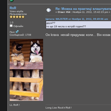
RnR
Re: Можна на практиці влаштуват
Член клуба
«
Ответ #64 :
Ноября 11, 2011, 15:42:23 pm »
Пользователи
Цитата: MAJSTER от Ноября 11, 2011, 09:49:06 am
:) 3
друзі??
Офлайн
то що 19 числа о котрій годині??
Пол:
Он krava нехай придумає коли... Він козак
Сообщений: 1708
LL RnR !
Long Live Rock'n'Roll !