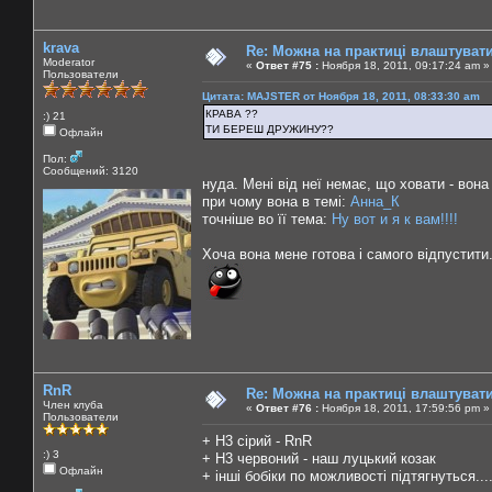
krava
Re: Можна на практиці влаштуват
Moderator
«
Ответ #75 :
Ноября 18, 2011, 09:17:24 am »
Пользователи
Цитата: MAJSTER от Ноября 18, 2011, 08:33:30 am
КРАВА ??
:) 21
ТИ БЕРЕШ ДРУЖИНУ??
Офлайн
Пол:
Сообщений: 3120
нуда. Мені від неї немає, що ховати - вона
при чому вона в темі:
Анна_К
точніше во її тема:
Ну вот и я к вам!!!!
Хоча вона мене готова і самого відпустити
RnR
Re: Можна на практиці влаштуват
Член клуба
«
Ответ #76 :
Ноября 18, 2011, 17:59:56 pm »
Пользователи
+ Н3 сірий - RnR
:) 3
+ Н3 червоний - наш луцький козак
Офлайн
+ інші бобіки по можливості підтягнуться...