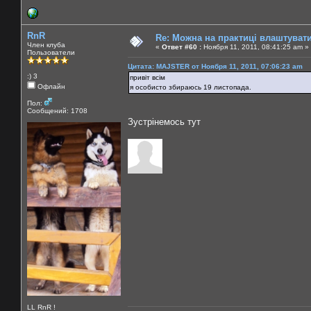
RnR
Re: Можна на практиці влаштуват
Член клуба
«
Ответ #60 :
Ноября 11, 2011, 08:41:25 am »
Пользователи
Цитата: MAJSTER от Ноября 11, 2011, 07:06:23 am
:) 3
привіт всім
Офлайн
я особисто збираюсь 19 листопада.
Пол:
Сообщений: 1708
Зустрінемось тут
LL RnR !