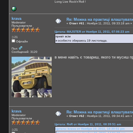
Long Live Rock'n'Roll !
krava
Re: Можна на практиці влаштуват
Moderator
«
Ответ #61 :
Ноября 11, 2011, 09:33:18 am »
Пользователи
Цитата: MAJSTER от Ноября 11, 2011, 07:06:23 am
привіт всім
:) 21
я особисто збираюсь 19 листопада.
Офлайн
Пол:
Сообщений: 3120
в мене навіть є товариш, якого ти мусиш п
krava
Re: Можна на практиці влаштуват
Moderator
«
Ответ #62 :
Ноября 11, 2011, 09:34:41 am »
Пользователи
Цитата: RnR от Ноября 11, 2011, 08:39:51 am
Цитата: krava от Ноября 10, 2011, 18:30:51 pm
:) 21