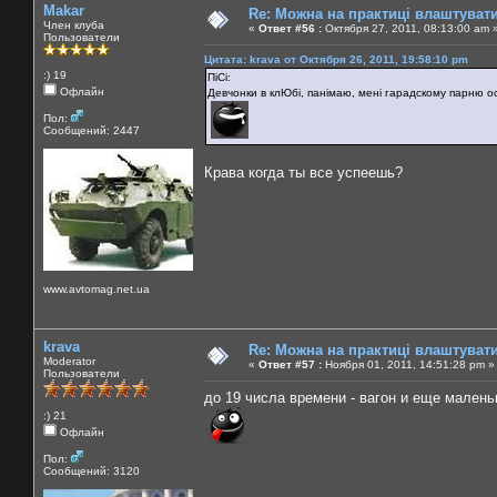
Makar
Re: Можна на практиці влаштуват
Член клуба
«
Ответ #56 :
Октября 27, 2011, 08:13:00 am 
Пользователи
Цитата: krava от Октября 26, 2011, 19:58:10 pm
:) 19
ПіСі:
Офлайн
Девчонки в клЮбі, панімаю, мені гарадскому парню ос
Пол:
Сообщений: 2447
Крава когда ты все успеешь?
www.avtomag.net.ua
krava
Re: Можна на практиці влаштуват
Moderator
«
Ответ #57 :
Ноября 01, 2011, 14:51:28 pm »
Пользователи
до 19 числа времени - вагон и еще малень
:) 21
Офлайн
Пол:
Сообщений: 3120