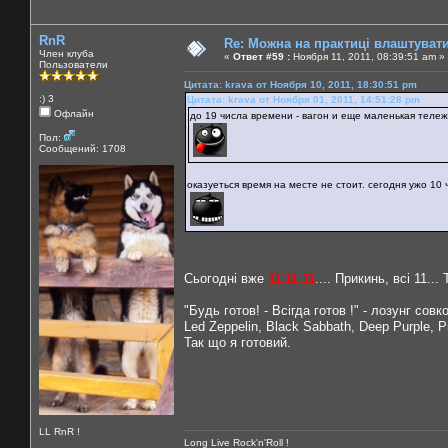
RnR
Re: Можна на практиці влаштуват
Член клуба
«
Ответ #59 :
Ноября 11, 2011, 08:39:51 am »
Пользователи
Цитата: krava от Ноября 10, 2011, 18:30:51 pm
:) 3
Цитата: krava от Ноября 01, 2011, 14:51:28 pm
Офлайн
до 19 числа времени - вагон и еще маленькая тележ
Пол:
Сообщений: 1708
оказуеться время на месте не стоит. сегодня ужо 10 ч
Сьогодні вже
11.11.11
.... Прикинь, всі 11..
"Будь готов! - Всігда готов !" - лозунг совк
Led Zeppelin, Black Sabbath, Deep Purple, P
Так що я готовий.
LL RnR !
Long Live Rock'n'Roll !