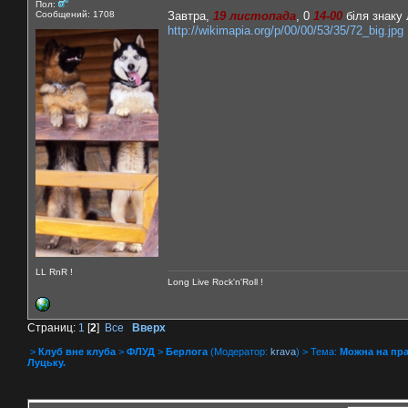
Пол:
Сообщений: 1708
Завтра,
19 листопада
, 0
14-00
біля знаку 
http://wikimapia.org/p/00/00/53/35/72_big.jpg
LL RnR !
Long Live Rock'n'Roll !
Страниц:
1
[
2
]
Все
Вверх
>
Клуб вне клуба
>
ФЛУД
>
Берлога
(Модератор:
krava
) > Тема:
Можна на пра
Луцьку.