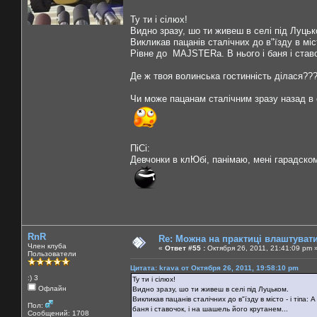
Ту ти і сілюх!
Видно зразу, шо ти живеш в селі під Луцьк
Викликав пацанів сталічних до в"їзду в міст
Рівне до MAJSTERа. В нього і баня і ставо
Де ж твоя волинська гостинність ділася??
Чи може пацанам сталічним зразу назад в 
ПіСі:
Девчонки в клЮбі, панімаю, мені гарадско
RnR
Re: Можна на практиці влаштуват
Член клуба
«
Ответ #55 :
Октября 26, 2011, 21:41:09 pm 
Пользователи
Цитата: krava от Октября 26, 2011, 19:58:10 pm
:) 3
Ту ти і сілюх!
Офлайн
Видно зразу, шо ти живеш в селі під Луцьком.
Викликав пацанів сталічних до в"їзду в місто - і тіпа
Пол:
баня і ставочок, і на шашель його крутанем...
Сообщений: 1708