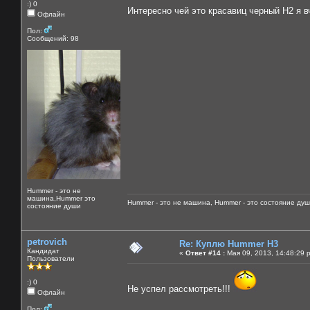
:) 0
Интересно чей это красавиц черный Н2 я 
Офлайн
Пол:
Сообщений: 98
Hummer - это не
машина,Hummer это
Hummer - это не машина, Hummer - это состояние душ
состояние души
petrovich
Re: Куплю Hummer H3
Кандидат
«
Ответ #14 :
Мая 09, 2013, 14:48:29 
Пользователи
:) 0
Не успел рассмотреть!!!
Офлайн
Пол: