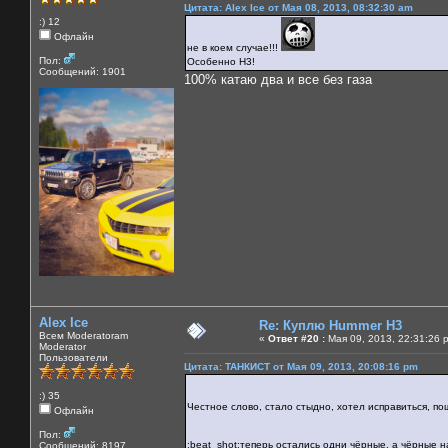
Цитата: Alex Ice от Мая 08, 2013, 08:32:30 am
:) 12
Офлайн
не в коем случае!!!
Пол:
Особенно Н3!
Сообщений: 1901
100% катаю два и все без газа
Alex Ice
Re: Куплю Hummer H3
Всем Moderatoram
«
Ответ #20 :
Мая 09, 2013, 22:31:26 
Moderator
Пользователи
Цитата: ТАНКИСТ от Мая 09, 2013, 20:08:16 pm
:) 35
Честное слово, стало стыдно, хотел исправиться, по
Офлайн
Пол:
:beat_shot:теперь остались одни чёрные, а чёрные 
Сообщений: 8197