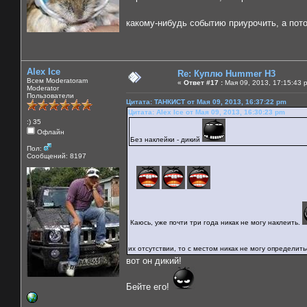
какому-нибудь событию приурочить, а пот
Alex Ice
Re: Куплю Hummer H3
Всем Moderatoram
«
Ответ #17 :
Мая 09, 2013, 17:15:43 
Moderator
Пользователи
Цитата: ТАНКИСТ от Мая 09, 2013, 16:37:22 pm
Цитата: Alex Ice от Мая 09, 2013, 16:30:23 pm
:) 35
Офлайн
Без наклейки - дикий
Пол:
Сообщений: 8197
Каюсь, уже почти три года никак не могу наклеить.
их отсутствии, то с местом никак не могу определит
вот он дикий!
Бейте его!