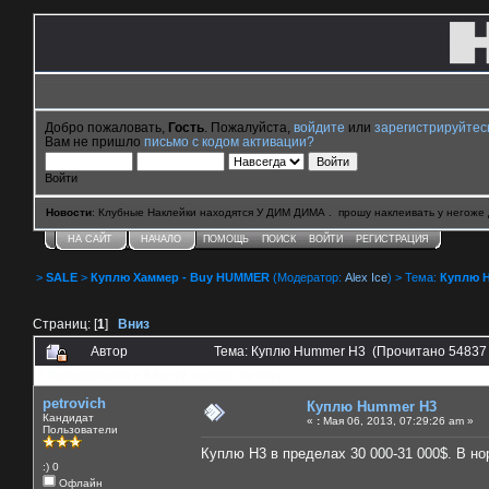
Добро пожаловать,
Гость
. Пожалуйста,
войдите
или
зарегистрируйтес
Вам не пришло
письмо с кодом активации?
Войти
Новости
: Клубные Наклейки находятся У ДИМ ДИМА . прошу наклеивать у негоже 
НА САЙТ
НАЧАЛО
ПОМОЩЬ
ПОИСК
ВОЙТИ
РЕГИСТРАЦИЯ
>
SALE
>
Куплю Хаммер - Buy HUMMER
(Модератор:
Alex Ice
) > Тема:
Куплю 
Страниц: [
1
]
Вниз
Автор
Тема: Куплю Hummer H3 (Прочитано 54837 
0 Пользователей и 3 Гостей смотрят эту тему.
petrovich
Куплю Hummer H3
Кандидат
«
:
Мая 06, 2013, 07:29:26 am »
Пользователи
Куплю Н3 в пределах 30 000-31 000$. В но
:) 0
Офлайн