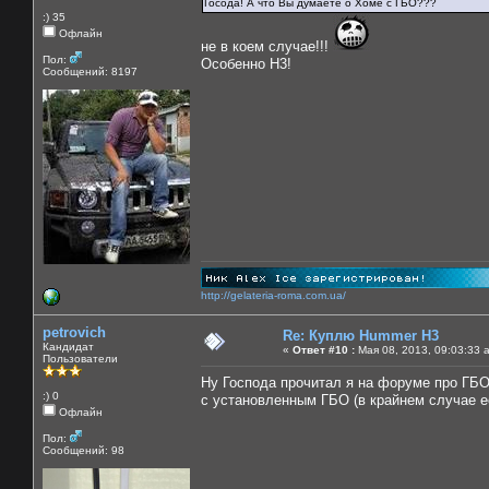
Госода! А что Вы думаете о Хоме с ГБО???
:) 35
Офлайн
не в коем случае!!!
Пол:
Особенно Н3!
Сообщений: 8197
http://gelateria-roma.com.ua/
petrovich
Re: Куплю Hummer H3
Кандидат
«
Ответ #10 :
Мая 08, 2013, 09:03:33 
Пользователи
Ну Господа прочитал я на форуме про ГБО
:) 0
с установленным ГБО (в крайнем случае ее
Офлайн
Пол:
Сообщений: 98