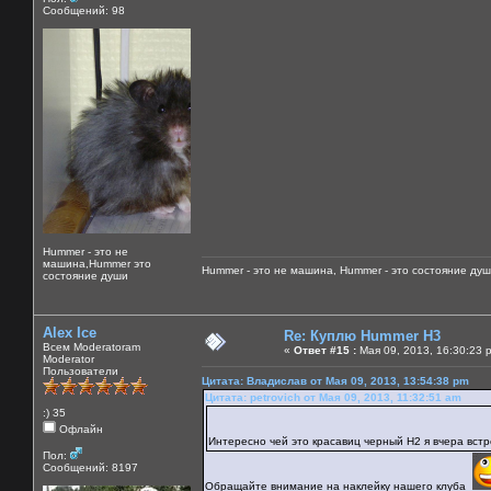
Сообщений: 98
Hummer - это не
машина,Hummer это
Hummer - это не машина, Hummer - это состояние душ
состояние души
Alex Ice
Re: Куплю Hummer H3
Всем Moderatoram
«
Ответ #15 :
Мая 09, 2013, 16:30:23 
Moderator
Пользователи
Цитата: Владислав от Мая 09, 2013, 13:54:38 pm
Цитата: petrovich от Мая 09, 2013, 11:32:51 am
:) 35
Офлайн
Интересно чей это красавиц черный Н2 я вчера вст
Пол:
Сообщений: 8197
Обращайте внимание на наклейку нашего клуба