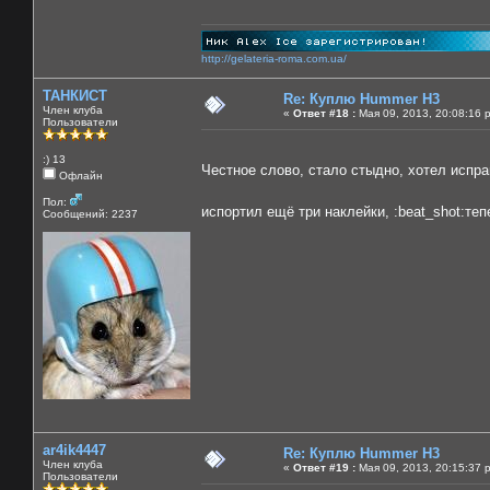
http://gelateria-roma.com.ua/
ТАНКИСТ
Re: Куплю Hummer H3
Член клуба
«
Ответ #18 :
Мая 09, 2013, 20:08:16 
Пользователи
:) 13
Честное слово, стало стыдно, хотел испра
Офлайн
Пол:
испортил ещё три наклейки, :beat_shot:те
Сообщений: 2237
ar4ik4447
Re: Куплю Hummer H3
Член клуба
«
Ответ #19 :
Мая 09, 2013, 20:15:37 
Пользователи