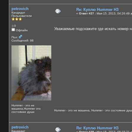
petrovich
Re: Куплю Hummer H3
Кандидат
«
Ответ #27 :
Мая 15, 2013, 04:26:49 
Пользователи
:) 0
Уважаемые подскажите где искать номер н
Офлайн
Пол:
Сообщений: 98
Hummer - это не
машина,Hummer это
Hummer - это не машина, Hummer - это состояние душ
состояние души
petrovich
Re: Куплю Hummer H3
Кандидат
«
Ответ #28 :
Мая 15, 2013, 08:15:21 