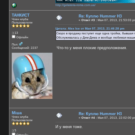
http://gelateria-roma.com.ua/
ТАНКИСТ
Re: Куплю Hummer H3
Член клуба
«
Ответ #3 :
Мая 07, 2013, 21:53:03 p
Пользователи
Цитата: Alex Ice от Мая 07, 2013, 21:46:28 pm
:) 13
Скоро в продажу поступит еще одна тройка, бывшая т
Офлайн
Обслуживалась у Дим-Дима и вообще любимая маши
Пол:
Что-то у меня плохие предположения.
Сообщений: 2237
Міша
Re: Куплю Hummer H3
Член клуба
«
Ответ #4 :
Мая 07, 2013, 22:02:00 p
Пользователи
И у меня тоже.
:) 5
Офлайн