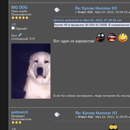
BIG DOG
Re: Куплю Hummer H3
Член клуба
«
Ответ #23 :
Мая 10, 2013, 10:04:23 
Пользователи
Цитата: petrovich от Мая 06, 2013, 07:29:26 am
:) 2
Куплю Н3 в пределах 30 000-31 000$. В нормальном 
Офлайн
Пол:
Сообщений: 573
Вот один из вариантов!
Если бы собаки заговорили, люди потеряли бы после
petrovich
Re: Куплю Hummer H3
Кандидат
«
Ответ #24 :
Мая 10, 2013, 11:06:50 
Пользователи
:) 0