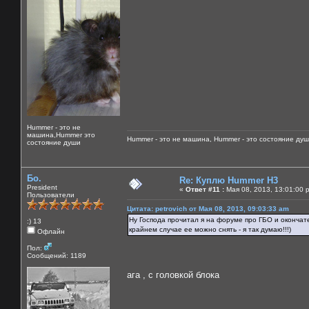
Hummer - это не
машина,Hummer это
Hummer - это не машина, Hummer - это состояние душ
состояние души
Бо.
Re: Куплю Hummer H3
President
«
Ответ #11 :
Мая 08, 2013, 13:01:00 
Пользователи
Цитата: petrovich от Мая 08, 2013, 09:03:33 am
Ну Господа прочитал я на форуме про ГБО и окончат
:) 13
крайнем случае ее можно снять - я так думаю!!!)
Офлайн
Пол:
Сообщений: 1189
ага , с головкой блока