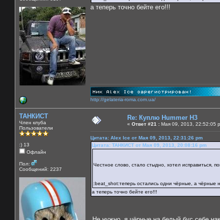
а теперь точно бейте его!!!
http://gelateria-roma.com.ua/
ТАНКИСТ
Re: Куплю Hummer H3
Член клуба
«
Ответ #21 :
Мая 09, 2013, 22:52:05 
Пользователи
Цитата: Alex Ice от Мая 09, 2013, 22:31:26 pm
:) 13
Цитата: ТАНКИСТ от Мая 09, 2013, 20:08:16 pm
Офлайн
Пол:
Честное слово, стало стыдно, хотел исправиться, п
Сообщений: 2237
:beat_shot:теперь остались одни чёрные, а чёрные 
а теперь точно бейте его!!!
Не нужно, я чёрные на белый бус себе н