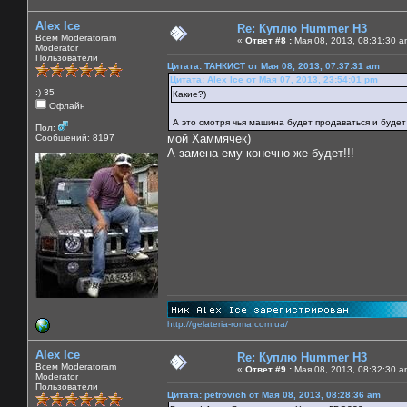
Alex Ice
Re: Куплю Hummer H3
Всем Moderatoram
«
Ответ #8 :
Мая 08, 2013, 08:31:30 a
Moderator
Пользователи
Цитата: ТАНКИСТ от Мая 08, 2013, 07:37:31 am
Цитата: Alex Ice от Мая 07, 2013, 23:54:01 pm
:) 35
Какие?)
Офлайн
А это смотря чья машина будет продаваться и будет
Пол:
мой Хаммячек)
Сообщений: 8197
А замена ему конечно же будет!!!
http://gelateria-roma.com.ua/
Alex Ice
Re: Куплю Hummer H3
Всем Moderatoram
«
Ответ #9 :
Мая 08, 2013, 08:32:30 a
Moderator
Пользователи
Цитата: petrovich от Мая 08, 2013, 08:28:36 am