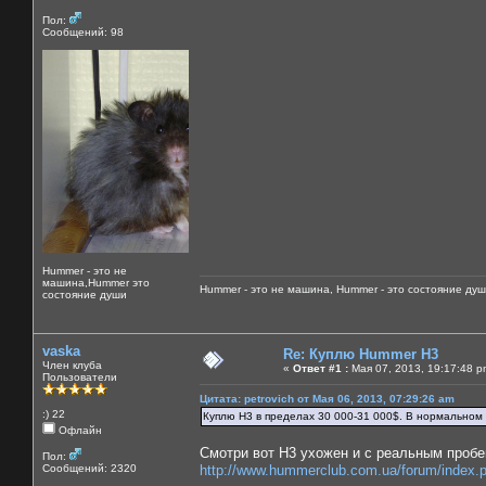
Пол:
Сообщений: 98
Hummer - это не
машина,Hummer это
Hummer - это не машина, Hummer - это состояние душ
состояние души
vaska
Re: Куплю Hummer H3
Член клуба
«
Ответ #1 :
Мая 07, 2013, 19:17:48 p
Пользователи
Цитата: petrovich от Мая 06, 2013, 07:29:26 am
:) 22
Куплю Н3 в пределах 30 000-31 000$. В нормальном 
Офлайн
Смотри вот Н3 ухожен и с реальным пробе
Пол:
Сообщений: 2320
http://www.hummerclub.com.ua/forum/index.