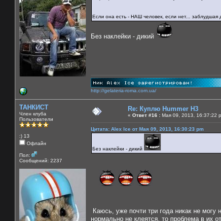
Если она есть - НАШ человек, если нет... заблудшая 
Без наклейки - дикий
http://gelateria-roma.com.ua/
ТАНКИСТ
Re: Куплю Hummer H3
Член клуба
«
Ответ #16 :
Мая 09, 2013, 16:37:22 
Пользователи
Цитата: Alex Ice от Мая 09, 2013, 16:30:23 pm
:) 13
Офлайн
Без наклейки - дикий
Пол:
Сообщений: 2237
Каюсь, уже почти три года никак не могу 
нормально не клеятся, то проблема в их о