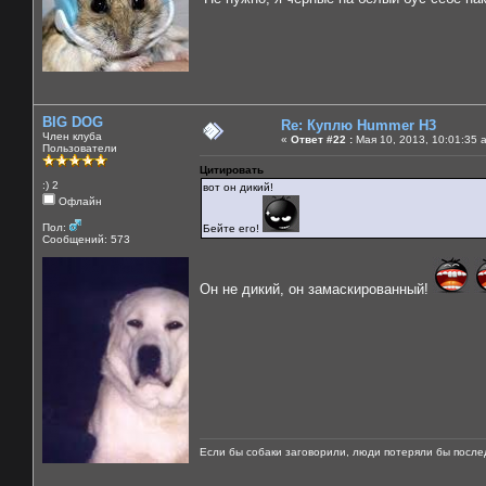
BIG DOG
Re: Куплю Hummer H3
Член клуба
«
Ответ #22 :
Мая 10, 2013, 10:01:35 
Пользователи
Цитировать
:) 2
вот он дикий!
Офлайн
Пол:
Бейте его!
Сообщений: 573
Он не дикий, он замаскированный!
Если бы собаки заговорили, люди потеряли бы после