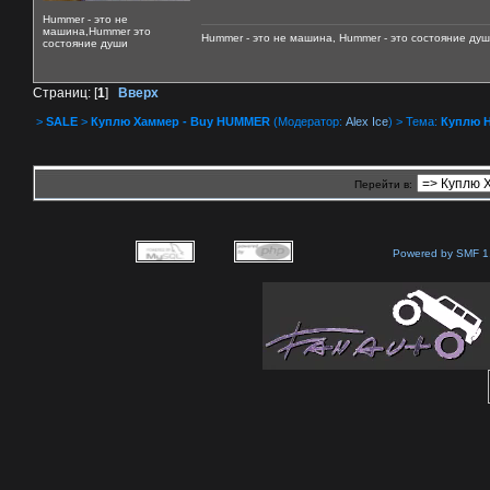
Hummer - это не
машина,Hummer это
Hummer - это не машина, Hummer - это состояние душ
состояние души
Страниц: [
1
]
Вверх
>
SALE
>
Куплю Хаммер - Buy HUMMER
(Модератор:
Alex Ice
) > Тема:
Куплю 
Перейти в:
Powered by SMF 1