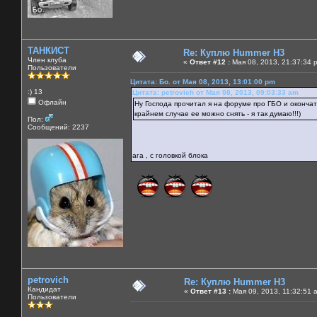
ТАНКИСТ
Re: Куплю Hummer H3
Член клуба
«
Ответ #12 :
Мая 08, 2013, 21:37:34 
Пользователи
Цитата: Бо. от Мая 08, 2013, 13:01:00 pm
:) 13
Цитата: petrovich от Мая 08, 2013, 09:03:33 am
Офлайн
Ну Господа прочитал я на форуме про ГБО и оконча
крайнем случае ее можно снять - я так думаю!!!)
Пол:
Сообщений: 2237
ага , с головкой блока
petrovich
Re: Куплю Hummer H3
Кандидат
«
Ответ #13 :
Мая 09, 2013, 11:32:51 
Пользователи