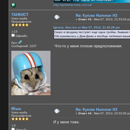
http://gelateria-roma.com.ua/
ТАНКИСТ
Re: Куплю Hummer H3
Член клуба
«
Ответ #3 :
Мая 07, 2013, 21:53:03 p
Пользователи
Цитата: Alex Ice от Мая 07, 2013, 21:46:28 pm
:) 13
Скоро в продажу поступит еще одна тройка, бывшая т
Офлайн
Обслуживалась у Дим-Дима и вообще любимая маши
Пол:
Что-то у меня плохие предположения.
Сообщений: 2237
Міша
Re: Куплю Hummer H3
Член клуба
«
Ответ #4 :
Мая 07, 2013, 22:02:00 p
Пользователи
И у меня тоже.
:) 5
Офлайн