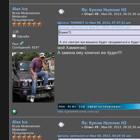
Alex Ice
Re: Куплю Hummer H3
Всем Moderatoram
«
Ответ #8 :
Мая 08, 2013, 08:31:30 a
Moderator
Пользователи
Цитата: ТАНКИСТ от Мая 08, 2013, 07:37:31 am
Цитата: Alex Ice от Мая 07, 2013, 23:54:01 pm
:) 35
Какие?)
Офлайн
А это смотря чья машина будет продаваться и будет
Пол:
мой Хаммячек)
Сообщений: 8197
А замена ему конечно же будет!!!
http://gelateria-roma.com.ua/
Alex Ice
Re: Куплю Hummer H3
Всем Moderatoram
«
Ответ #9 :
Мая 08, 2013, 08:32:30 a
Moderator
Пользователи
Цитата: petrovich от Мая 08, 2013, 08:28:36 am