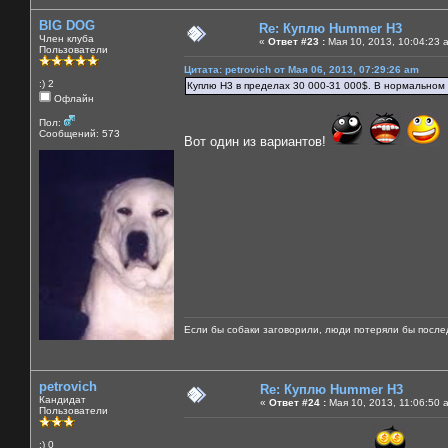
BIG DOG
Re: Куплю Hummer H3
Член клуба
«
Ответ #23 :
Мая 10, 2013, 10:04:23 
Пользователи
Цитата: petrovich от Мая 06, 2013, 07:29:26 am
:) 2
Куплю Н3 в пределах 30 000-31 000$. В нормальном 
Офлайн
Пол:
Сообщений: 573
Вот один из вариантов!
Если бы собаки заговорили, люди потеряли бы после
petrovich
Re: Куплю Hummer H3
Кандидат
«
Ответ #24 :
Мая 10, 2013, 11:06:50 
Пользователи
:) 0