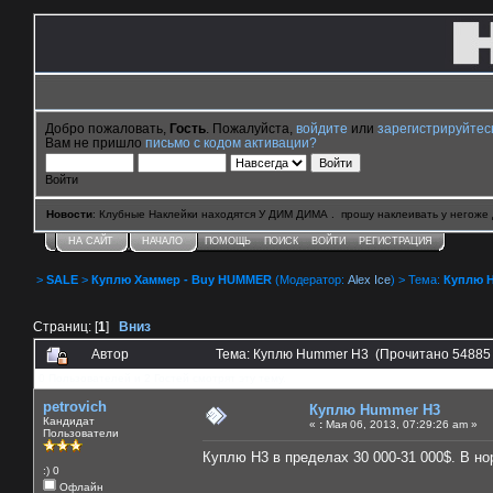
Добро пожаловать,
Гость
. Пожалуйста,
войдите
или
зарегистрируйтес
Вам не пришло
письмо с кодом активации?
Войти
Новости
: Клубные Наклейки находятся У ДИМ ДИМА . прошу наклеивать у негоже 
НА САЙТ
НАЧАЛО
ПОМОЩЬ
ПОИСК
ВОЙТИ
РЕГИСТРАЦИЯ
>
SALE
>
Куплю Хаммер - Buy HUMMER
(Модератор:
Alex Ice
) > Тема:
Куплю 
Страниц: [
1
]
Вниз
Автор
Тема: Куплю Hummer H3 (Прочитано 54885 
0 Пользователей и 2 Гостей смотрят эту тему.
petrovich
Куплю Hummer H3
Кандидат
«
:
Мая 06, 2013, 07:29:26 am »
Пользователи
Куплю Н3 в пределах 30 000-31 000$. В но
:) 0
Офлайн