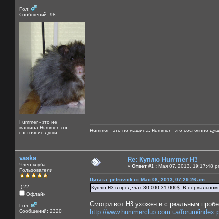
Пол:
Сообщений: 98
Hummer - это не
машина,Hummer это
Hummer - это не машина, Hummer - это состояние душ
состояние души
vaska
Re: Куплю Hummer H3
Член клуба
«
Ответ #1 :
Мая 07, 2013, 19:17:48 p
Пользователи
Цитата: petrovich от Мая 06, 2013, 07:29:26 am
:) 22
Куплю Н3 в пределах 30 000-31 000$. В нормальном 
Офлайн
Смотри вот Н3 ухожен и с реальным пробе
Пол:
Сообщений: 2320
http://www.hummerclub.com.ua/forum/index.