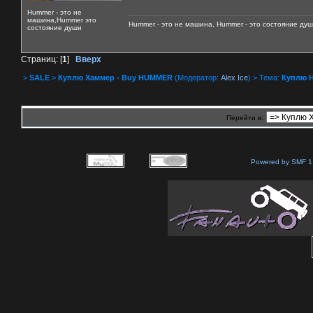
Hummer - это не
машина,Hummer это
Hummer - это не машина, Hummer - это состояние душ
состояние души
Страниц: [
1
]
Вверх
>
SALE
>
Куплю Хаммер - Buy HUMMER
(Модератор:
Alex Ice
) > Тема:
Куплю 
Перейти в:
Powered by SMF 1