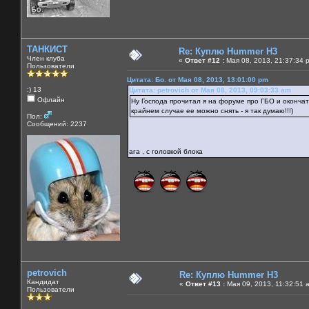
ТАНКИСТ
Re: Куплю Hummer H3
Член клуба
«
Ответ #12 :
Мая 08, 2013, 21:37:34 
Пользователи
Цитата: Бо. от Мая 08, 2013, 13:01:00 pm
:) 13
Цитата: petrovich от Мая 08, 2013, 09:03:33 am
Офлайн
Ну Господа прочитал я на форуме про ГБО и оконча
крайнем случае ее можно снять - я так думаю!!!)
Пол:
Сообщений: 2237
ага , с головкой блока
petrovich
Re: Куплю Hummer H3
Кандидат
«
Ответ #13 :
Мая 09, 2013, 11:32:51 
Пользователи