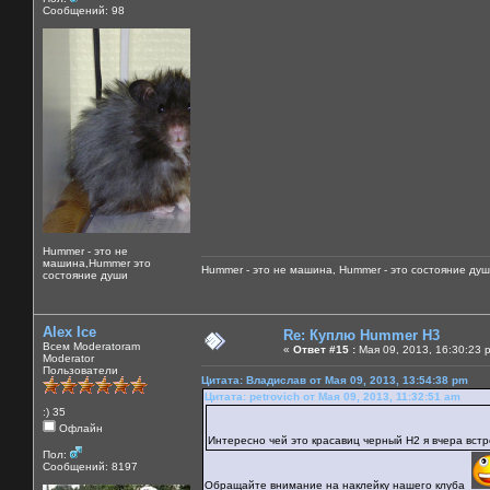
Сообщений: 98
Hummer - это не
машина,Hummer это
Hummer - это не машина, Hummer - это состояние душ
состояние души
Alex Ice
Re: Куплю Hummer H3
Всем Moderatoram
«
Ответ #15 :
Мая 09, 2013, 16:30:23 
Moderator
Пользователи
Цитата: Владислав от Мая 09, 2013, 13:54:38 pm
Цитата: petrovich от Мая 09, 2013, 11:32:51 am
:) 35
Офлайн
Интересно чей это красавиц черный Н2 я вчера вст
Пол:
Сообщений: 8197
Обращайте внимание на наклейку нашего клуба