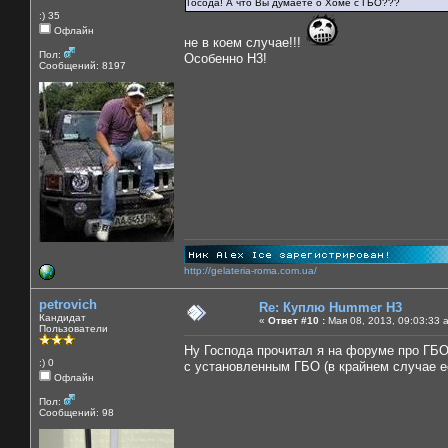
Госода! А что Вы думаете о Хоме с ГБО???
:) 35
Офлайн
не в коем случае!!!
Пол:
Особенно Н3!
Сообщений: 8197
http://gelateria-roma.com.ua/
petrovich
Re: Куплю Hummer H3
Кандидат
«
Ответ #10 :
Мая 08, 2013, 09:03:33 
Пользователи
Ну Господа прочитал я на форуме про ГБО
:) 0
с установленным ГБО (в крайнем случае ее
Офлайн
Пол:
Сообщений: 98