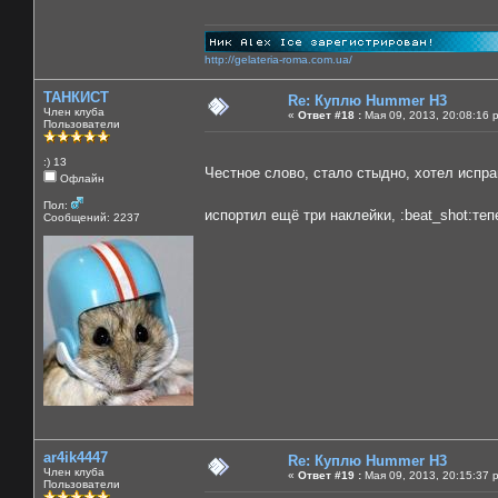
http://gelateria-roma.com.ua/
ТАНКИСТ
Re: Куплю Hummer H3
Член клуба
«
Ответ #18 :
Мая 09, 2013, 20:08:16 
Пользователи
:) 13
Честное слово, стало стыдно, хотел испра
Офлайн
Пол:
испортил ещё три наклейки, :beat_shot:те
Сообщений: 2237
ar4ik4447
Re: Куплю Hummer H3
Член клуба
«
Ответ #19 :
Мая 09, 2013, 20:15:37 
Пользователи