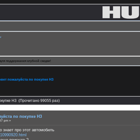
ь
.
для поддержания клубной скидки!
овет пожалуйста по покупке Н3
окупке Н3 (Прочитано 99055 раз)
луйста по покупке Н3
37 pm »
о знает про этот автомобиль
_10990920.html
 еще поискать?