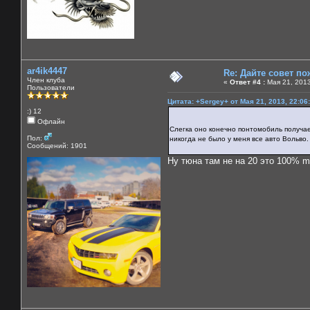
ar4ik4447
Re: Дайте совет по
Член клуба
«
Ответ #4 :
Мая 21, 2013
Пользователи
Цитата: +Sergey+ от Мая 21, 2013, 22:06
:) 12
Офлайн
Слегка оно конечно понтомобиль получа
Пол:
никогда не было у меня все авто Вольво.
Сообщений: 1901
Ну тюна там не на 20 это 100% ma