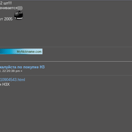
2 шт!!!
чивается))))
тут 2005
жалуйста по покупке Н3
, 22:20:38 pm »
_10904543.html
 и Н3Х