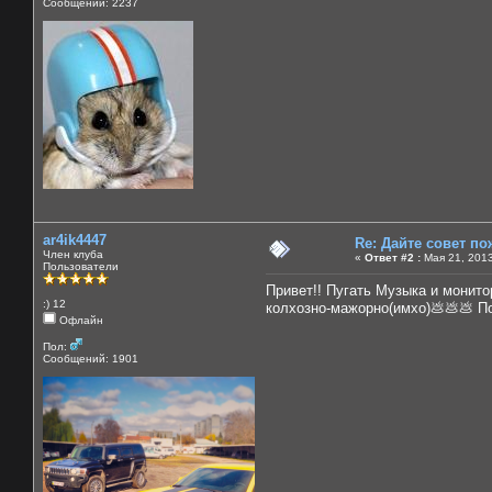
Сообщений: 2237
ar4ik4447
Re: Дайте совет по
Член клуба
«
Ответ #2 :
Мая 21, 2013
Пользователи
Привет!! Пугать Музыка и монито
:) 12
колхозно-мажорно(имхо)💩💩💩 По
Офлайн
Пол:
Сообщений: 1901