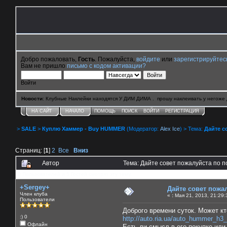
Добро пожаловать,
Гость
. Пожалуйста,
войдите
или
зарегистрируйтес
Вам не пришло
письмо с кодом активации?
Войти
Новости
: Клубные Наклейки находятся У ДИМ ДИМА . прошу наклеивать у негоже 
НА САЙТ
НАЧАЛО
ПОМОЩЬ
ПОИСК
ВОЙТИ
РЕГИСТРАЦИЯ
>
SALE
>
Куплю Хаммер - Buy HUMMER
(Модератор:
Alex Ice
) > Тема:
Дайте с
Страниц: [
1
]
2
Все
Вниз
Автор
Тема: Дайте совет пожалуйста по п
0 Пользователей и 5 Гостей смотрят эту тему.
+Sergey+
Дайте совет пожа
Член клуба
«
:
Мая 21, 2013, 21:29:
Пользователи
Доброго времени суток. Может кт
:) 0
http://auto.ria.ua/auto_hummer_h3
Офлайн
Есть ли смысл в его покупке или