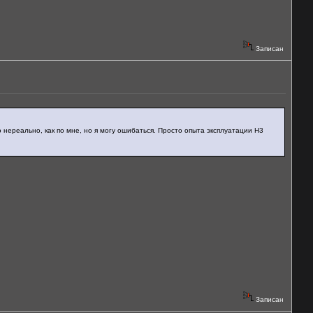
Записан
 нереально, как по мне, но я могу ошибаться. Просто опыта эксплуатации Н3
Записан