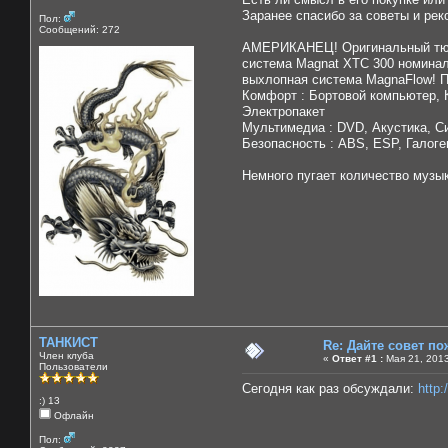
Заранее спасибо за советы и рек
Пол:
Сообщений: 272
АМЕРИКАНЕЦ! Оригинальный тюнин
система Magnat XTC 300 номинал
выхлопная система MagnaFlow! П
Комфорт : Бортовой компьютер, К
Электропакет
Мультимедиа : DVD, Акустика, С
Безопасность : ABS, ESP, Галог
Немного пугает количество музык
ТАНКИСТ
Re: Дайте совет по
Член клуба
«
Ответ #1 :
Мая 21, 2013
Пользователи
Сегодня как раз обсуждали:
http
:) 13
Офлайн
Пол: