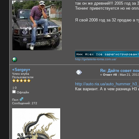
так он же древний!!! 2005 год за 3
Тюнинг приветствуется но не опла
Я свой 2008 год за 32 продаю а 
http://gelateria-roma.com.ua/
+Sergey+
Re: Дайте совет по
Член клуба
«
Ответ #8 :
Мая 21, 2013
Пользователи
http://auto.ria.ua/auto_hummer_h3
:) 0
Как вариант. А в чем разница Н3
Офлайн
Пол:
Сообщений: 272