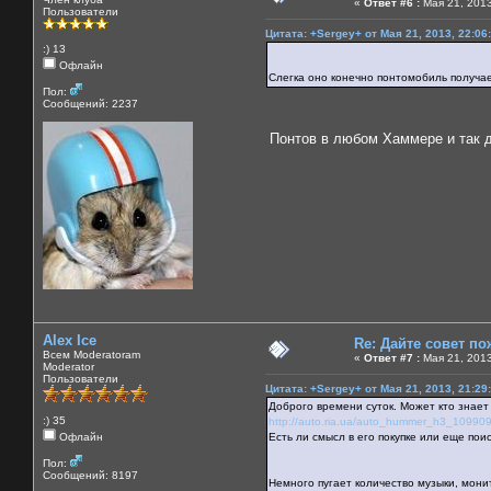
«
Ответ #6 :
Мая 21, 2013
Пользователи
Цитата: +Sergey+ от Мая 21, 2013, 22:06
:) 13
Офлайн
Слегка оно конечно понтомобиль получа
Пол:
Сообщений: 2237
Понтов в любом Хаммере и так д
Alex Ice
Re: Дайте совет по
Всем Moderatoram
«
Ответ #7 :
Мая 21, 2013
Moderator
Пользователи
Цитата: +Sergey+ от Мая 21, 2013, 21:29
Доброго времени суток. Может кто знает
:) 35
http://auto.ria.ua/auto_hummer_h3_109909
Офлайн
Есть ли смысл в его покупке или еще пои
Пол:
Сообщений: 8197
Немного пугает количество музыки, мони