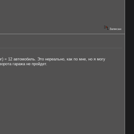
Записан
) = 12 автомобиль. Это нереально, как по мне, но я могу
ворота гаража не пройдет.