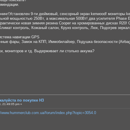
омендации.
г!Установлен 9-ти дюймовый, сенсорный экран kenwood! мониторы ken
ьной мощьностью 250Вт, а максимальная 500Вт! два усилителя Phase Ev
рактически новая зимняя резина Cooper на хромированных дисках R20! 
лимат контроль, Кожаный салон, Круиз контроль, Люк, Подогрев зеркал
истема навигации GPS
енные фары, Замок на КПП, Иммобилайзер, Подушка безопасности (Airba
и, мониторов и тд. Выдерживает ли столько аккума?
жалуйста по покупке Н3
, 21:49:05 pm »
://www.hummerclub.com.ua/forum/index.php?topic=3054.0