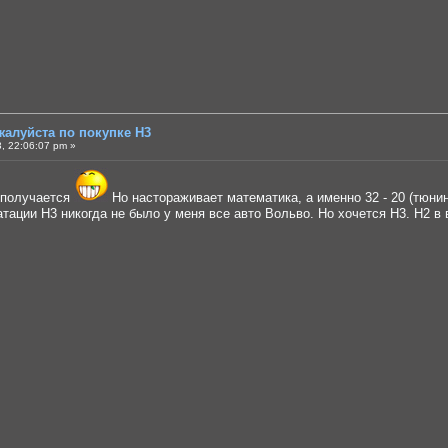
жалуйста по покупке Н3
, 22:06:07 pm »
 получается
Но настораживает математика, а именно 32 - 20 (тюнинг
тации Н3 никогда не было у меня все авто Вольво. Но хочется Н3. Н2 в 