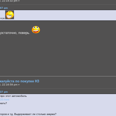
, 22:14:32 pm »
:07 pm
ется
остаточно, поверь.
жалуйста по покупке Н3
, 22:16:59 pm »
:37 pm
 про этот автомобиль
20.html
скать?
торов и тд. Выдерживает ли столько аккума?