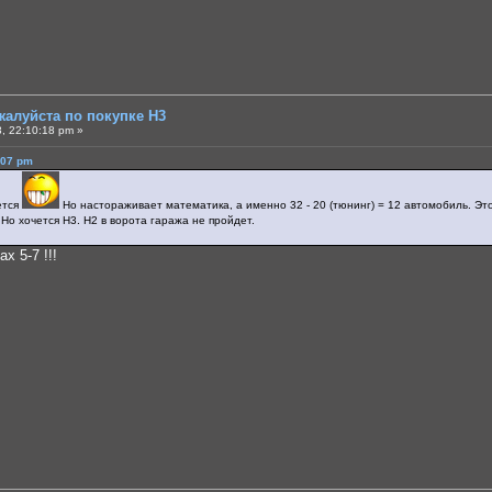
жалуйста по покупке Н3
, 22:10:18 pm »
:07 pm
ется
Но настораживает математика, а именно 32 - 20 (тюнинг) = 12 автомобиль. Это
 Но хочется Н3. Н2 в ворота гаража не пройдет.
x 5-7 !!!