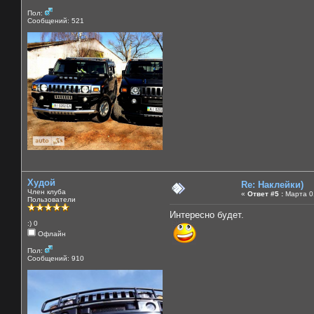
Пол:
Сообщений: 521
Худой
Re: Наклейки)
Член клуба
«
Ответ #5 :
Марта 01
Пользователи
Интересно будет.
:) 0
Офлайн
Пол:
Сообщений: 910