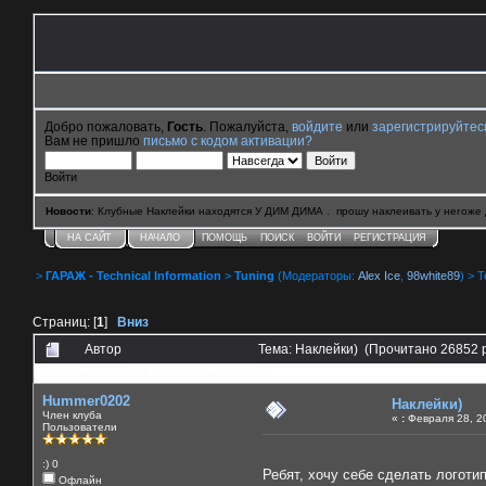
Добро пожаловать,
Гость
. Пожалуйста,
войдите
или
зарегистрируйтес
Вам не пришло
письмо с кодом активации?
Войти
Новости
: Клубные Наклейки находятся У ДИМ ДИМА . прошу наклеивать у негоже 
НА САЙТ
НАЧАЛО
ПОМОЩЬ
ПОИСК
ВОЙТИ
РЕГИСТРАЦИЯ
>
ГАРАЖ - Technical Information
>
Tuning
(Модераторы:
Alex Ice
,
98white89
) > 
Страниц: [
1
]
Вниз
Автор
Тема: Наклейки) (Прочитано 26852 
0 Пользователей и 1 Гость смотрят эту тему.
Hummer0202
Наклейки)
Член клуба
«
:
Февраля 28, 20
Пользователи
:) 0
Ребят, хочу себе сделать логотип
Офлайн