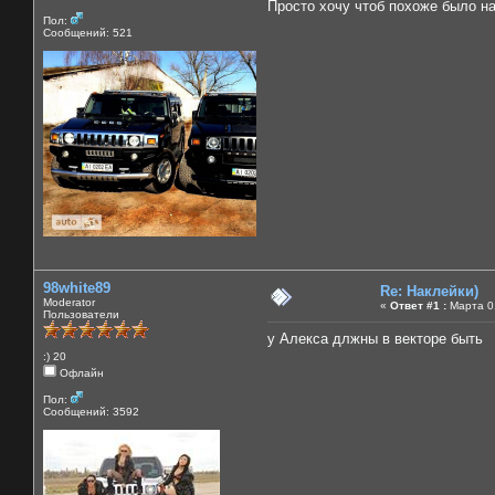
Просто хочу чтоб похоже было на
Пол:
Сообщений: 521
98white89
Re: Наклейки)
Moderator
«
Ответ #1 :
Марта 01
Пользователи
у Алекса длжны в векторе быть
:) 20
Офлайн
Пол:
Сообщений: 3592