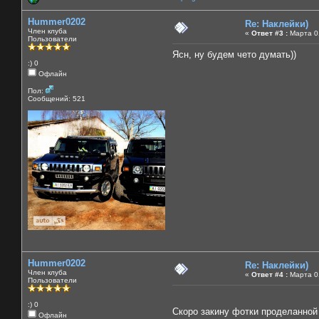
Hummer0202
Re: Наклейки)
Член клуба
«
Ответ #3 :
Марта 01
Пользователи
Ясн, ну будем чето думать))
:) 0
Офлайн
Пол:
Сообщений: 521
Hummer0202
Re: Наклейки)
Член клуба
«
Ответ #4 :
Марта 01
Пользователи
:) 0
Скоро закину фотки проделанной
Офлайн