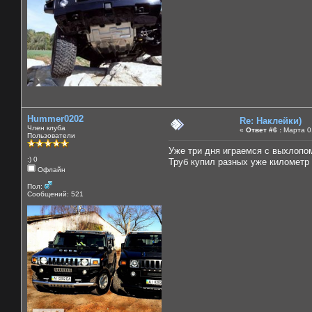
Hummer0202
Re: Наклейки)
Член клуба
«
Ответ #6 :
Марта 01
Пользователи
Уже три дня играемся с выхлопом, 
:) 0
Труб купил разных уже километр н
Офлайн
Пол:
Сообщений: 521