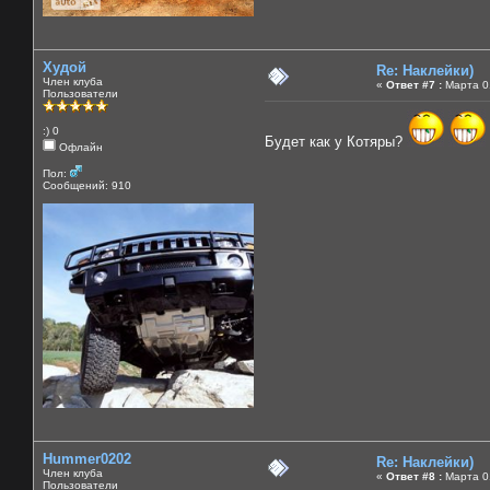
Худой
Re: Наклейки)
Член клуба
«
Ответ #7 :
Марта 01
Пользователи
:) 0
Будет как у Котяры?
Офлайн
Пол:
Сообщений: 910
Hummer0202
Re: Наклейки)
Член клуба
«
Ответ #8 :
Марта 01
Пользователи