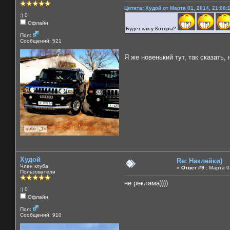
Цитата: Худой от Марта 01, 2014, 21:08:
:) 0
Офлайн
Будет как у Котяры?
Пол:
Сообщений: 521
Я же новенький тут, так сказать, 
Худой
Re: Наклейки)
Член клуба
«
Ответ #9 :
Марта 01
Пользователи
не реклама))))
:) 0
Офлайн
Пол:
Сообщений: 910