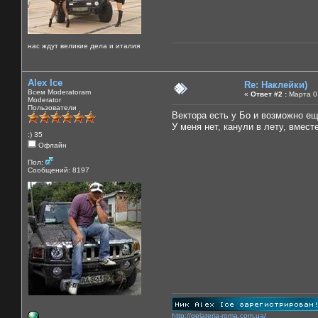
нас ждут великие дела и италия
Alex Ice
Re: Наклейки)
Всем Moderatoram
«
Ответ #2 :
Марта 01
Moderator
Пользователи
Вектора есть у Бо и возможно ещ
У меня нет, канули в лету, вмест
:) 35
Офлайн
Пол:
Сообщений: 8197
http://gelateria-roma.com.ua/