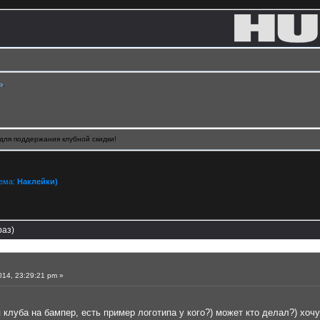
ь
.
для поддержания клубной скидки!
Тема:
Наклейки)
раз)
14, 23:29:21 pm »
 клуба на бампер, есть пример логотипа у кого?) может кто делал?) хоч