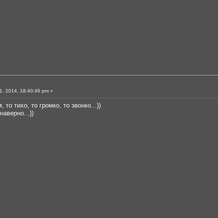
, 2014, 18:40:46 pm »
то тихо, то громко, то звонко...))
аверно...))