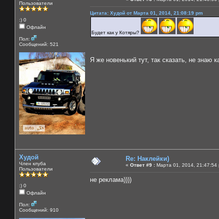
Пользователи
Цитата: Худой от Марта 01, 2014, 21:08:19 pm
:) 0
Офлайн
Будет как у Котяры?
Пол:
Сообщений: 521
Я же новенький тут, так сказать, не знаю ка
Худой
Re: Наклейки)
Член клуба
«
Ответ #9 :
Марта 01, 2014, 21:47:54
Пользователи
не реклама))))
:) 0
Офлайн
Пол:
Сообщений: 910