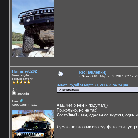
Hummer0202
Re: Наклейки)
Член клуба
«
Ответ #10 :
Марта 02, 2014, 02:12:2
Пользователи
Цитата: Худой от Марта 01, 2014, 21:47:54 pm
:) 0
не реклама))))
Офлайн
Пол:
Сообщений: 521
Ааа, чет о нем и подумал))
Прикольно, но не так)
Достойный баян, сделан со вкусом, один из
Думаю во вторник своему фотосетик уст