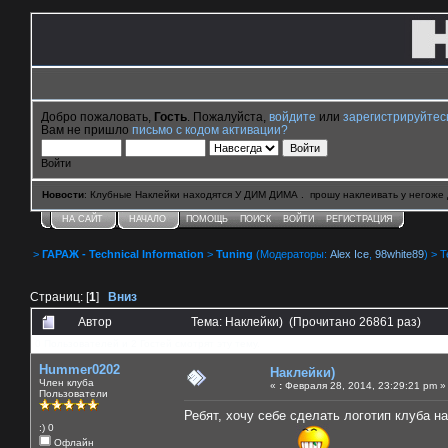
Добро пожаловать,
Гость
. Пожалуйста,
войдите
или
зарегистрируйтес
Вам не пришло
письмо с кодом активации?
Войти
Новости
: Клубные Наклейки находятся У ДИМ ДИМА . прошу наклеивать у негоже 
НА САЙТ
НАЧАЛО
ПОМОЩЬ
ПОИСК
ВОЙТИ
РЕГИСТРАЦИЯ
>
ГАРАЖ - Technical Information
>
Tuning
(Модераторы:
Alex Ice
,
98white89
) > 
Страниц: [
1
]
Вниз
Автор
Тема: Наклейки) (Прочитано 26861 раз)
0 Пользователей и 2 Гостей смотрят эту тему.
Hummer0202
Наклейки)
Член клуба
«
:
Февраля 28, 2014, 23:29:21 pm »
Пользователи
Ребят, хочу себе сделать логотип клуба на
:) 0
Офлайн