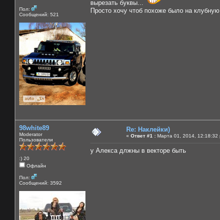
вырезать буквы...
Пол:
Просто хочу чтоб похоже было на клубную 
Сообщений: 521
98white89
Re: Наклейки)
Moderator
«
Ответ #1 :
Марта 01, 2014, 12:18:32
Пользователи
у Алекса длжны в векторе быть
:) 20
Офлайн
Пол:
Сообщений: 3592