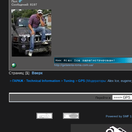
Пол:
Сообщений: 8197
http://gelateria-roma.com.ua/
Страниц: [
1
]
Вверх
>
ГАРАЖ - Technical Information
>
Tuning
>
GPS
(Модераторы:
Alex Ice
,
eugene
Перейти в:
Powered by SMF 1