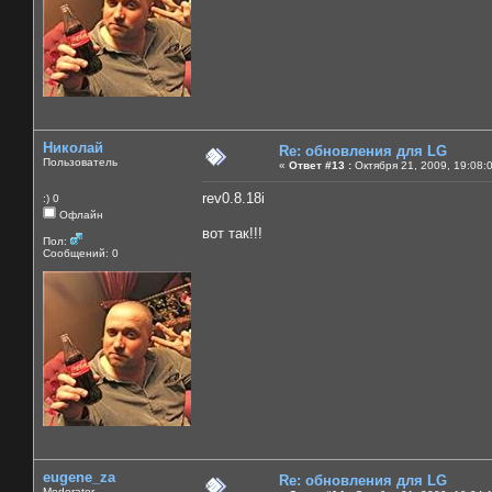
Николай
Re: обновления для LG
Пользователь
«
Ответ #13 :
Октября 21, 2009, 19:08:
rev0.8.18i
:) 0
Офлайн
вот так!!!
Пол:
Сообщений: 0
eugene_za
Re: обновления для LG
Moderator