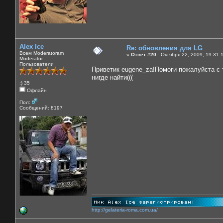
Alex Ice
Re: обновления для LG
Всем Moderatoram
«
Ответ #20 :
Октября 22, 2009, 19:31:
Moderator
Пользователи
Приветик eugene_za!Помоги пожалуйста с 
нигде найти(((
:) 35
Офлайн
Пол:
Сообщений: 8197
http://gelateria-roma.com.ua/