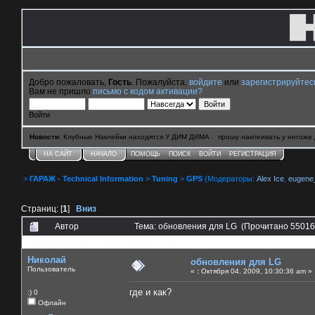
Добро пожаловать,
Гость
. Пожалуйста,
войдите
или
зарегистрируйтес
Вам не пришло
письмо с кодом активации?
Войти
Новости
: Клубные Наклейки находятся У ДИМ ДИМА . прошу наклеивать у негоже 
НА САЙТ
НАЧАЛО
ПОМОЩЬ
ПОИСК
ВОЙТИ
РЕГИСТРАЦИЯ
>
ГАРАЖ - Technical Information
>
Tuning
>
GPS
(Модераторы:
Alex Ice
,
eugene
Страниц: [
1
]
Вниз
Автор
Тема: обновления для LG (Прочитано 55016
0 Пользователей и 2 Гостей смотрят эту тему.
Николай
обновления для LG
Пользователь
«
:
Октября 04, 2009, 10:30:36 am »
где и как?
:) 0
Офлайн