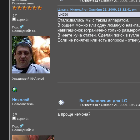
«
Ответ #14 :
Октября 21, 2009, 19:24:
Пользователи
Цитата: Николай от Октября 21, 2009, 18:32:41 pm
LN550
:) 2
Сталкивались мы с таким аппаратом.
Офлайн
В общем можно или одну ломаную навигаци
Пол:
навигационок (ограничено только размером
Сообщений: 64
В инете куча статей. Сделай поиск в гугле
Если не понятно или есть вопросы - отвечу
Украинский КИА клуб
Николай
Re: обновления для LG
Пользователь
«
Ответ #15 :
Октября 21, 2009, 19:27:
а проще немона?
:) 0
Офлайн
Пол:
Сообщений: 0