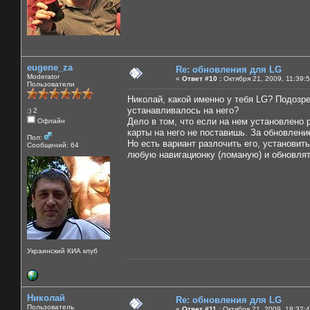
eugene_za
Re: обновления для LG
Moderator
«
Ответ #10 :
Октября 21, 2009, 11:39:
Пользователи
Николай, какой именно у тебя LG? Подозрев
устанавливалось на него?
:) 2
Дело в том, что если на нем установлено 
Офлайн
карты на него не поставишь. За обновлени
Пол:
Но есть вариант разлочить его, установит
Сообщений: 64
любую навигационку (ломаную) и обновлят
Украинский КИА клуб
Николай
Re: обновления для LG
Пользователь
«
Ответ #11 :
Октября 21, 2009, 18:32: