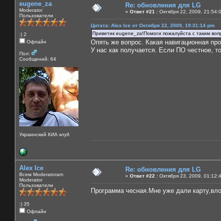
eugene_za
Re: обновления для LG
Moderator
«
Ответ #21 :
Октября 22, 2009, 21:54:
Пользователи
Цитата: Alex Ice от Октября 22, 2009, 19:31:14 pm
Приветик eugene_za!Помоги пожалуйста с таким вопр
:) 2
Опять же вопрос. Какая навигационная пр
Офлайн
У нас как получается. Если ПО честное, то
Пол:
Сообщений: 64
Украинский КИА клуб
Alex Ice
Re: обновления для LG
Всем Moderatoram
«
Ответ #22 :
Октября 23, 2009, 01:12:
Moderator
Пользователи
Программа чесная.Мне уже дали карту,вл
:) 35
Офлайн