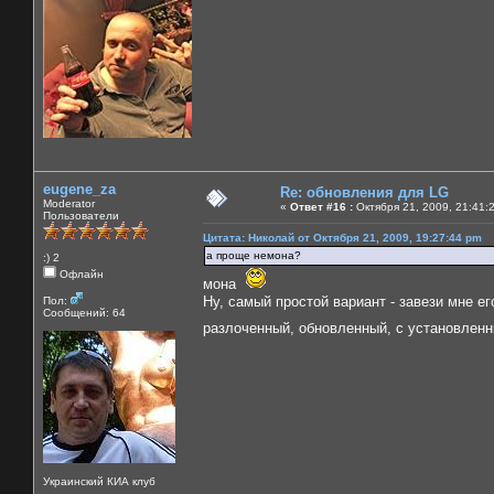
eugene_za
Re: обновления для LG
Moderator
«
Ответ #16 :
Октября 21, 2009, 21:41:
Пользователи
Цитата: Николай от Октября 21, 2009, 19:27:44 pm
а проще немона?
:) 2
Офлайн
мона
Ну, самый простой вариант - завези мне е
Пол:
Сообщений: 64
разлоченный, обновленный, с установле
Украинский КИА клуб