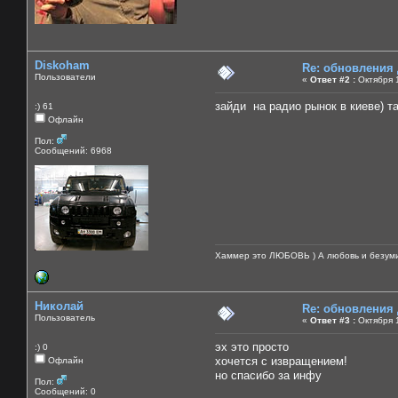
Diskoham
Re: обновления
Пользователи
«
Ответ #2 :
Октября 1
зайди на радио рынок в киеве) т
:) 61
Офлайн
Пол:
Сообщений: 6968
Хаммер это ЛЮБОВЬ ) А любовь и безуми
Николай
Re: обновления
Пользователь
«
Ответ #3 :
Октября 1
эх это просто
:) 0
хочется с извращением!
Офлайн
но спасибо за инфу
Пол:
Сообщений: 0