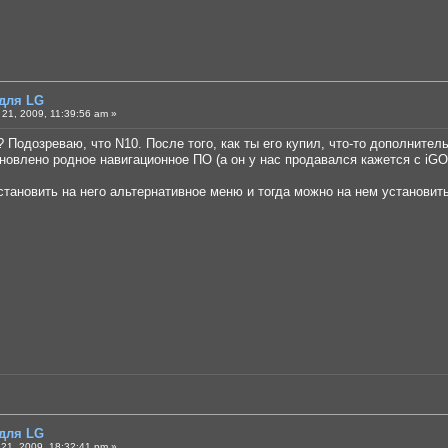
 для LG
21, 2009, 11:39:56 am »
? Подозреваю, что N10. После того, как ты его купил, что-то дополнител
ановлено родное навигационное ПО (а он у нас продавался кажется с iGO)
установить на него альтернативное меню и тогда можно на нем установи
 для LG
21, 2009, 18:32:41 pm »