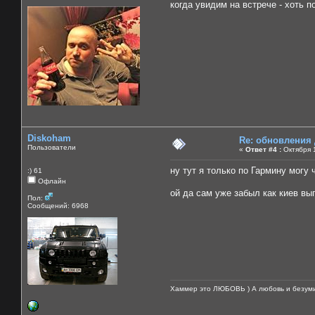
когда увидим на встрече - хоть п
Diskoham
Re: обновления
Пользователи
«
Ответ #4 :
Октября 1
ну тут я только по Гармину могу 
:) 61
Офлайн
ой да сам уже забыл как киев выг
Пол:
Сообщений: 6968
Хаммер это ЛЮБОВЬ ) А любовь и безуми