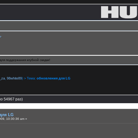
ь
.
для поддержания клубной скидки!
_za
,
98white89
) > Тема:
обновления для LG
о 54967 раз)
для LG
09, 10:30:36 am »