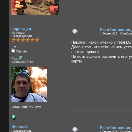
eugene_za
Re: обновления
Moderator
«
Ответ #10 :
Октября 
Пользователи
Николай, какой именно у тебя LG
Дело в том, что если на нем уст
:) 2
платить деньги.
Офлайн
Но есть вариант разлочить его, 
Пол:
карты.
Сообщений: 64
Украинский КИА клуб
Николай
Re: обновления
Пользователь
«
Ответ #11 :
Октября 