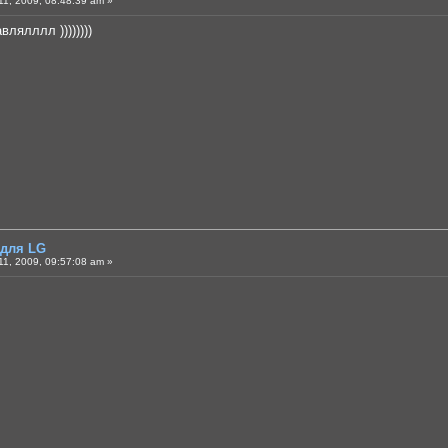
1, 2009, 08:48:39 am »
лялллл ))))))))
 для LG
1, 2009, 09:57:08 am »