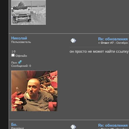
Николай
Re: обновления
Пользователь
«
Ответ #7 :
Октября 1
он просто не может найти ссылку
:) 0
Офлайн
Пол:
Сообщений: 0
Бо.
Re: обновления
President