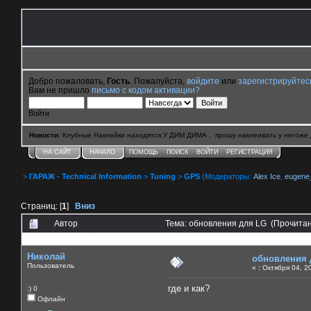
Добро пожаловать,
Гость
. Пожалуйста,
войдите
или
зарегистрируйтес
Вам не пришло
письмо с кодом активации?
Войти
Новости
: Клубные Наклейки находятся У ДИМ ДИМА . прошу наклеивать у негоже 
НА САЙТ
НАЧАЛО
ПОМОЩЬ
ПОИСК
ВОЙТИ
РЕГИСТРАЦИЯ
>
ГАРАЖ - Technical Information
>
Tuning
>
GPS
(Модераторы:
Alex Ice
,
eugene
Страниц: [
1
]
Вниз
Автор
Тема: обновления для LG (Прочитан
0 Пользователей и 1 Гость смотрят эту тему.
Николай
обновления 
Пользователь
«
:
Октября 04, 20
где и как?
:) 0
Офлайн