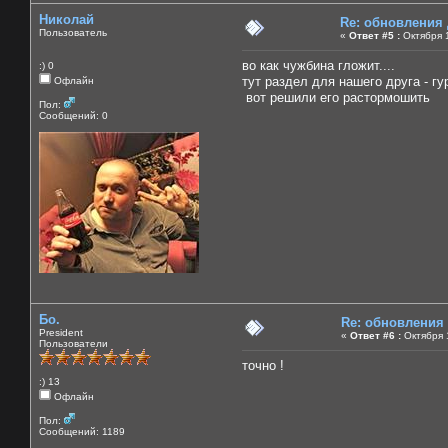
Николай
Re: обновления
Пользователь
«
Ответ #5 :
Октября 1
во как чужбина гложит....
:) 0
тут раздел для нашего друга - гу
Офлайн
вот решили его растормошить
Пол:
Сообщений: 0
Бо.
Re: обновления
President
«
Ответ #6 :
Октября 1
Пользователи
точно !
:) 13
Офлайн
Пол:
Сообщений: 1189