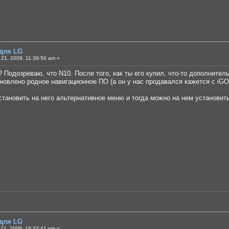
 для LG
21, 2009, 11:39:56 am »
? Подозреваю, что N10. После того, как ты его купил, что-то дополнител
ановлено родное навигационное ПО (а он у нас продавался кажется с iGO)
установить на него альтернативное меню и тогда можно на нем установи
 для LG
21, 2009, 18:32:41 pm »