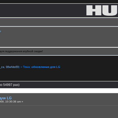
ь
.
для поддержания клубной скидки!
_za
,
98white89
) > Тема:
обновления для LG
о 54997 раз)
для LG
09, 10:30:36 am »