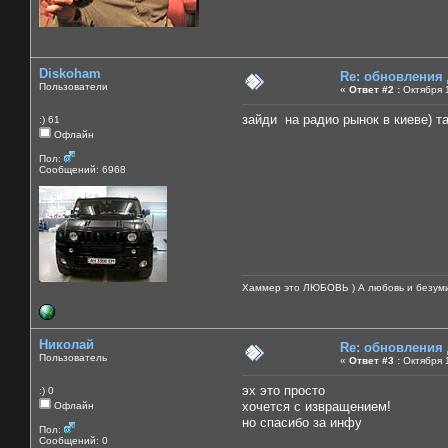
Diskoham
Re: обновления
Пользователи
«
Ответ #2 :
Октября 1
зайди на радио рынок в киеве) т
:) 61
Офлайн
Пол:
Сообщений: 6968
Хаммер это ЛЮБОВЬ ) А любовь и безуми
Николай
Re: обновления
Пользователь
«
Ответ #3 :
Октября 1
эх это просто
:) 0
хочется с извращением!
Офлайн
но спасибо за инфу
Пол:
Сообщений: 0