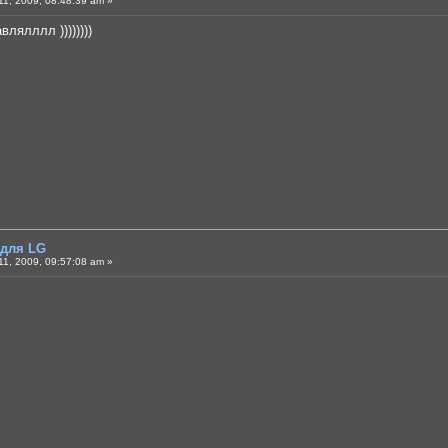
1, 2009, 08:48:39 am »
лялллл ))))))))
 для LG
1, 2009, 09:57:08 am »