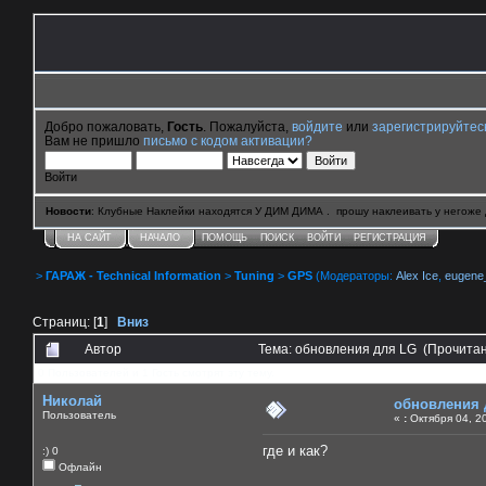
Добро пожаловать,
Гость
. Пожалуйста,
войдите
или
зарегистрируйтес
Вам не пришло
письмо с кодом активации?
Войти
Новости
: Клубные Наклейки находятся У ДИМ ДИМА . прошу наклеивать у негоже 
НА САЙТ
НАЧАЛО
ПОМОЩЬ
ПОИСК
ВОЙТИ
РЕГИСТРАЦИЯ
>
ГАРАЖ - Technical Information
>
Tuning
>
GPS
(Модераторы:
Alex Ice
,
eugene
Страниц: [
1
]
Вниз
Автор
Тема: обновления для LG (Прочитан
0 Пользователей и 1 Гость смотрят эту тему.
Николай
обновления 
Пользователь
«
:
Октября 04, 20
где и как?
:) 0
Офлайн