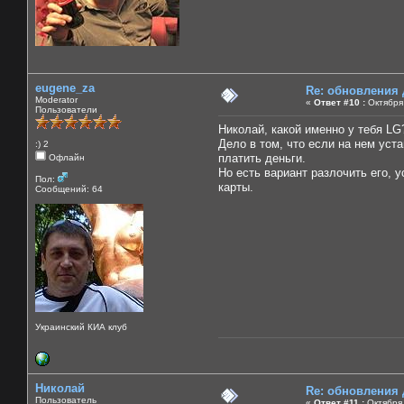
eugene_za
Re: обновления
Moderator
«
Ответ #10 :
Октября 
Пользователи
Николай, какой именно у тебя LG
Дело в том, что если на нем уст
:) 2
платить деньги.
Офлайн
Но есть вариант разлочить его, 
Пол:
карты.
Сообщений: 64
Украинский КИА клуб
Николай
Re: обновления
Пользователь
«
Ответ #11 :
Октября 