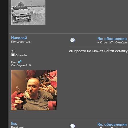
Николай
Re: обновления
Пользователь
«
Ответ #7 :
Октября 1
он просто не может найти ссылку
:) 0
Офлайн
Пол:
Сообщений: 0
Бо.
Re: обновления
President