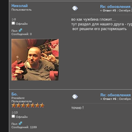
Николай
Re: обновления
Пользователь
«
Ответ #5 :
Октября 1
во как чужбина гложит....
:) 0
тут раздел для нашего друга - гу
Офлайн
вот решили его растормошить
Пол:
Сообщений: 0
Бо.
Re: обновления
President
«
Ответ #6 :
Октября 1
Пользователи
точно !
:) 13
Офлайн
Пол:
Сообщений: 1189