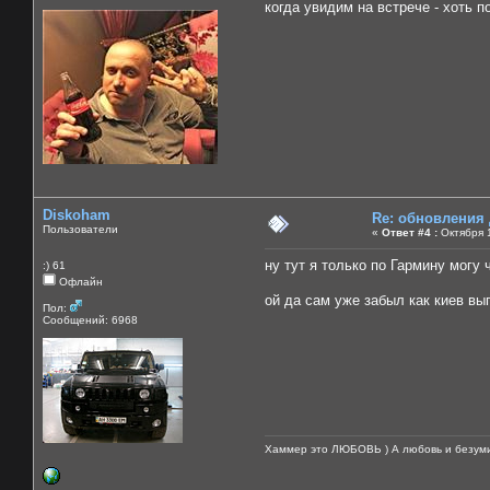
когда увидим на встрече - хоть п
Diskoham
Re: обновления
Пользователи
«
Ответ #4 :
Октября 1
ну тут я только по Гармину могу 
:) 61
Офлайн
ой да сам уже забыл как киев выг
Пол:
Сообщений: 6968
Хаммер это ЛЮБОВЬ ) А любовь и безуми