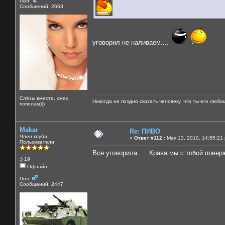
Пол:
Сообщений: 2663
уговорил не наливаем....
Слёзы вместе, смех
Никогда не поздно сказать человеку, что ты его люби
пополам)))
Makar
Re: ПИВО
Член клуба
«
Ответ #112 :
Мая 13, 2010, 14:55:21
Пользователи
Все уговорила......Крава мы с тобой повер
:) 19
Офлайн
Пол:
Сообщений: 2447