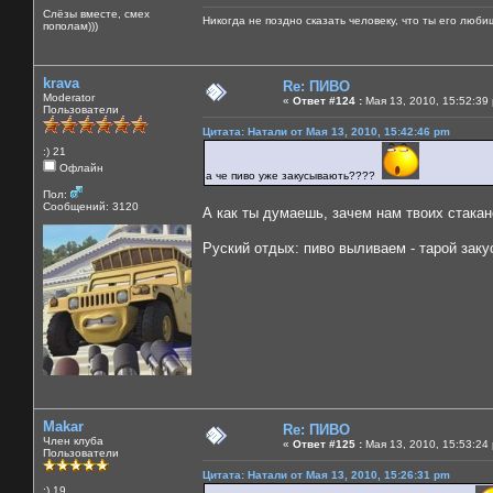
Слёзы вместе, смех
Никогда не поздно сказать человеку, что ты его люби
пополам)))
krava
Re: ПИВО
Moderator
«
Ответ #124 :
Мая 13, 2010, 15:52:39
Пользователи
Цитата: Натали от Мая 13, 2010, 15:42:46 pm
:) 21
Офлайн
а че пиво уже закусывають????
Пол:
Сообщений: 3120
А как ты думаешь, зачем нам твоих стака
Руский отдых: пиво выливаем - тарой зак
Makar
Re: ПИВО
Член клуба
«
Ответ #125 :
Мая 13, 2010, 15:53:24
Пользователи
Цитата: Натали от Мая 13, 2010, 15:26:31 pm
:) 19