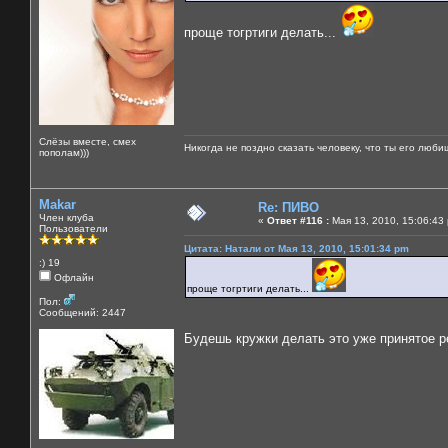
проще тогртиги делать...
Слёзы вместе, смех
Никогда не поздно сказать человеку, что ты его люби
пополам)))
Makar
Re: ПИВО
Член клуба
«
Ответ #116 :
Мая 13, 2010, 15:06:43
Пользователи
Цитата: Натали от Мая 13, 2010, 15:01:34 pm
:) 19
Офлайн
проще тогртиги делать...
Пол:
Сообщений: 2447
Будешь кружки делать это уже принятое 