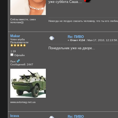
уже суббота Саша....
Слёзы вместе, смех
Никогда не поздно сказать человеку, что ты его люби
пополам)))
Makar
Re: ПИВО
Член клуба
«
Ответ #134 :
Мая 17, 2010, 12:13:58
Пользователи
Понедельник уже на дворе...
:) 19
Офлайн
Пол:
Сообщений: 2447
www.avtomag.net.ua
krava
Re: ПИВО