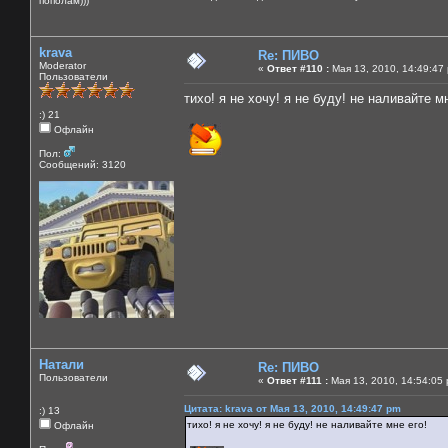
пополам)))
krava
Re: ПИВО
Moderator
«
Ответ #110 :
Мая 13, 2010, 14:49:47
Пользователи
тихо! я не хочу! я не буду! не наливайте м
:) 21
Офлайн
Пол:
Сообщений: 3120
Натали
Re: ПИВО
Пользователи
«
Ответ #111 :
Мая 13, 2010, 14:54:05
Цитата: krava от Мая 13, 2010, 14:49:47 pm
:) 13
тихо! я не хочу! я не буду! не наливайте мне его!
Офлайн