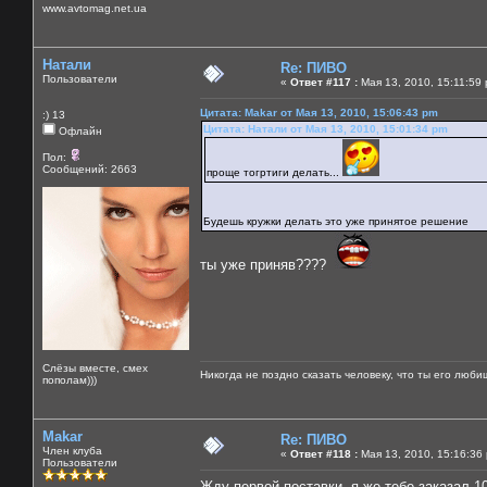
www.avtomag.net.ua
Натали
Re: ПИВО
Пользователи
«
Ответ #117 :
Мая 13, 2010, 15:11:59
Цитата: Makar от Мая 13, 2010, 15:06:43 pm
:) 13
Цитата: Натали от Мая 13, 2010, 15:01:34 pm
Офлайн
Пол:
Сообщений: 2663
проще тогртиги делать...
Будешь кружки делать это уже принятое решение
ты уже приняв????
Слёзы вместе, смех
Никогда не поздно сказать человеку, что ты его люби
пополам)))
Makar
Re: ПИВО
Член клуба
«
Ответ #118 :
Мая 13, 2010, 15:16:36
Пользователи
Жду первой поставки, я же тебе заказал 1