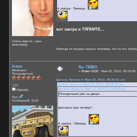
А завтра - Тяпница
вот завтра и ТЯПНИТЕ...
Слёзы вместе, смех
пополам)))
Никогда не поздно сказать человеку, что ты его люби
krava
Re: ПИВО
Moderator
«
Ответ #137 :
Мая 20, 2010, 09:18:00
Пользователи
Цитата: Натали от Мая 20, 2010, 08:30:51 am
Цитата: krava от Мая 20, 2010, 08:26:23 am
:) 21
Цитата: Makar от Мая 17, 2010, 12:13:58 pm
Офлайн
Понедельник уже на дворе...
Пол:
Сообщений: 3120
проснись! уже четверг!
А завтра - Тяпница