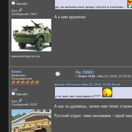
Офлайн
да, не мальчиги мне проще тортиги и салатики....
Пол:
Сообщений: 2447
А к ним кружечки
www.avtomag.net.ua
krava
Re: ПИВО
Moderator
«
Ответ #126 :
Мая 13, 2010, 15:53:42
Пользователи
Цитата: Натали от Мая 13, 2010, 15:42:46 pm
:) 21
Офлайн
а че пиво уже закусывають????
Пол:
Сообщений: 3120
А как ты думаешь, зачем нам твоих стака
Русский отдых: пиво выливаем - тарой за