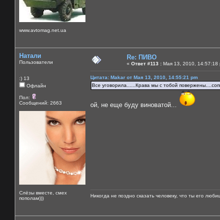
www.avtomag.net.ua
Натали
Re: ПИВО
Пользователи
«
Ответ #113 :
Мая 13, 2010, 14:57:18
Цитата: Makar от Мая 13, 2010, 14:55:21 pm
:) 13
Все уговорила......Крава мы с тобой повержены....со
Офлайн
Пол:
Сообщений: 2663
ой, не еще буду виноватой...
Слёзы вместе, смех
Никогда не поздно сказать человеку, что ты его люби
пополам)))