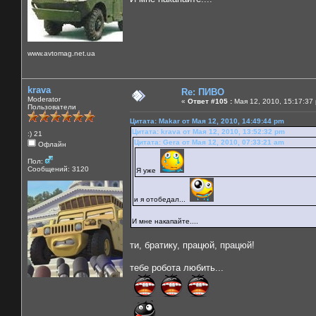
www.avtomag.net.ua
krava
Re: ПИВО
Moderator
«
Ответ #105 :
Мая 12, 2010, 15:17:37
Пользователи
Цитата: Makar от Мая 12, 2010, 14:49:44 pm
Цитата: krava от Мая 12, 2010, 13:52:32 pm
:) 21
Цитата: Gera от Мая 12, 2010, 07:33:21 am
Офлайн
Пол:
Сообщений: 3120
Я уже
и я отобедал...
И мне накапайте....
ти, братику, працюй, працюй!
тебе робота любить...