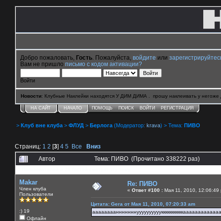
Добро пожаловать,
Гость
. Пожалуйста,
войдите
или
зарегистрируйтес
Вам не пришло
письмо с кодом активации?
Войти
Новости
: Клубные Наклейки находятся У ДИМ ДИМА . прошу наклеивать у негоже 
НА САЙТ
НАЧАЛО
ПОМОЩЬ
ПОИСК
ВОЙТИ
РЕГИСТРАЦИЯ
>
Клуб вне клуба
>
ФЛУД
>
Берлога
(Модератор:
krava
) > Тема:
ПИВО
Страниц:
1
2
[
3
]
4
5
Все
Вниз
Автор
Тема: ПИВО (Прочитано 338222 раз)
0 Пользователей и 28 Гостей смотрят эту тему.
Makar
Re: ПИВО
Член клуба
«
Ответ #100 :
Мая 11, 2010, 12:06:49
Пользователи
Цитата: Gera от Мая 11, 2010, 07:20:33 am
:) 19
аааааааанннннннуууууууууукккккккккккааааааааааа
Офлайн