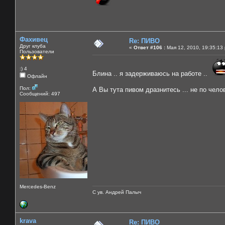
Фахивец
Re: ПИВО
Друг клуба
«
Ответ #106 :
Мая 12, 2010, 19:35:13
Пользователи
:) 4
Блина .. я задерживаюсь на работе ..
Офлайн
Пол:
А Вы тута пивом дразнитесь ... не по чело
Сообщений: 497
Mercedes-Benz
С ув. Андрей Палыч
krava
Re: ПИВО