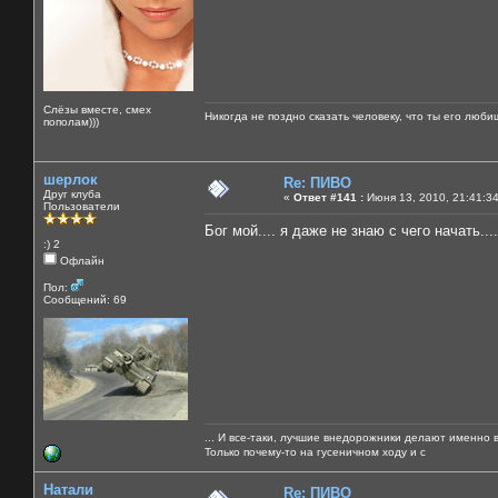
Слёзы вместе, смех
Никогда не поздно сказать человеку, что ты его люби
пополам)))
шерлок
Re: ПИВО
Друг клуба
«
Ответ #141 :
Июня 13, 2010, 21:41:3
Пользователи
Бог мой.... я даже не знаю с чего начать....
:) 2
Офлайн
Пол:
Сообщений: 69
... И все-таки, лучшие внедорожники делают именно 
Только почему-то на гусеничном ходу и с
Натали
Re: ПИВО