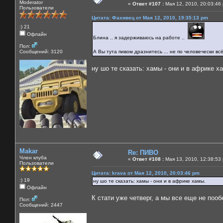
Moderator
«
Ответ #107 :
Мая 12, 2010, 20:03:46
Пользователи
Цитата: Фахивец от Мая 12, 2010, 19:35:13 pm
:) 21
Офлайн
Блина .. я задерживаюсь на работе ..
Пол:
Сообщений: 3120
А Вы тута пивом дразнитесь ... не по человечески всё
ну шо те сказать: хамы - они и в африке х
Makar
Re: ПИВО
Член клуба
«
Ответ #108 :
Мая 13, 2010, 12:38:53
Пользователи
Цитата: krava от Мая 12, 2010, 20:03:46 pm
:) 19
ну шо те сказать: хамы - они и в африке хамы.
Офлайн
К стати уже четверг, а мы все еще не пооб
Пол:
Сообщений: 2447