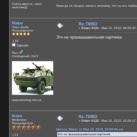
Слёзы вместе, смех
Никогда не поздно сказать человеку, что ты его люби
пополам)))
Makar
Re: ПИВО
Член клуба
«
Ответ #131 :
Мая 14, 2010, 09:55:30
Пользователи
Это не прааааааавильная картинка
:) 19
Офлайн
Пол:
Сообщений: 2447
www.avtomag.net.ua
krava
Re: ПИВО
Moderator
«
Ответ #132 :
Мая 14, 2010, 10:26:17
Пользователи
Цитата: Makar от Мая 14, 2010, 09:55:30 am
Это не прааааааавильная картинка
:) 21