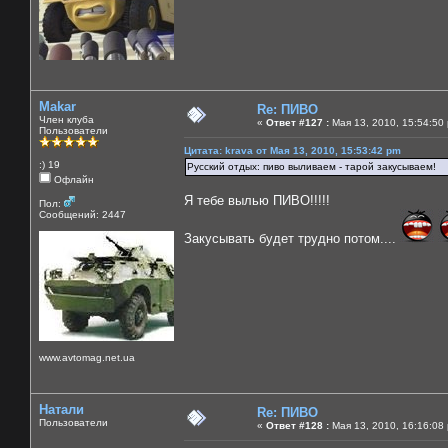
Makar
Re: ПИВО
Член клуба
«
Ответ #127 :
Мая 13, 2010, 15:54:50
Пользователи
Цитата: krava от Мая 13, 2010, 15:53:42 pm
:) 19
Русский отдых: пиво выливаем - тарой закусываем!
Офлайн
Я тебе вылью ПИВО!!!!!
Пол:
Сообщений: 2447
Закусывать будет трудно потом....
www.avtomag.net.ua
Натали
Re: ПИВО
Пользователи
«
Ответ #128 :
Мая 13, 2010, 16:16:08