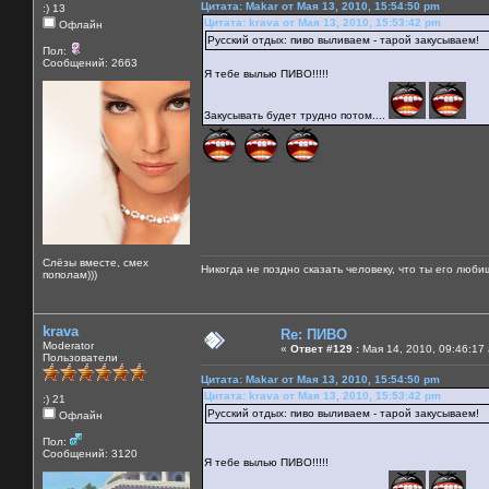
Цитата: Makar от Мая 13, 2010, 15:54:50 pm
:) 13
Цитата: krava от Мая 13, 2010, 15:53:42 pm
Офлайн
Русский отдых: пиво выливаем - тарой закусываем!
Пол:
Сообщений: 2663
Я тебе вылью ПИВО!!!!!
Закусывать будет трудно потом....
Слёзы вместе, смех
Никогда не поздно сказать человеку, что ты его люби
пополам)))
krava
Re: ПИВО
Moderator
«
Ответ #129 :
Мая 14, 2010, 09:46:17
Пользователи
Цитата: Makar от Мая 13, 2010, 15:54:50 pm
Цитата: krava от Мая 13, 2010, 15:53:42 pm
:) 21
Русский отдых: пиво выливаем - тарой закусываем!
Офлайн
Пол:
Сообщений: 3120
Я тебе вылью ПИВО!!!!!