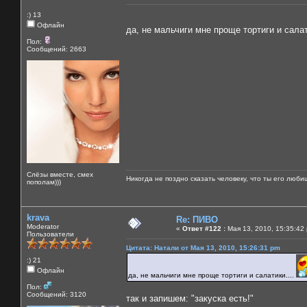
:) 13
Офлайн
да, не мальчиги мне проще тортиги и салат
Пол:
Сообщений: 2663
Слёзы вместе, смех
Никогда не поздно сказать человеку, что ты его люби
пополам)))
krava
Re: ПИВО
Moderator
«
Ответ #122 :
Мая 13, 2010, 15:35:42
Пользователи
Цитата: Натали от Мая 13, 2010, 15:26:31 pm
:) 21
Офлайн
да, не мальчиги мне проще тортиги и салатики....
Пол:
Сообщений: 3120
так и запишем: "закуска есть!"