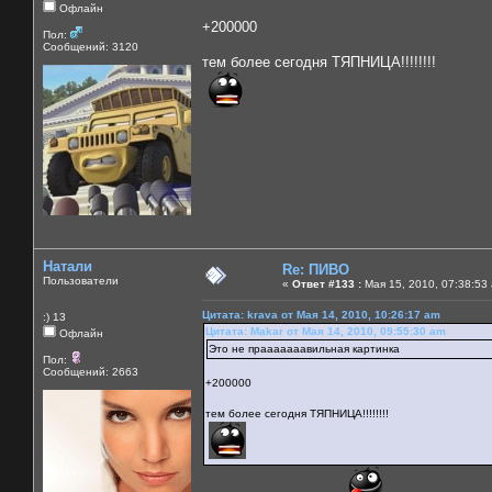
Офлайн
+200000
Пол:
Сообщений: 3120
тем более сегодня ТЯПНИЦА!!!!!!!!
Натали
Re: ПИВО
Пользователи
«
Ответ #133 :
Мая 15, 2010, 07:38:53
Цитата: krava от Мая 14, 2010, 10:26:17 am
:) 13
Цитата: Makar от Мая 14, 2010, 09:55:30 am
Офлайн
Это не прааааааавильная картинка
Пол:
Сообщений: 2663
+200000
тем более сегодня ТЯПНИЦА!!!!!!!!