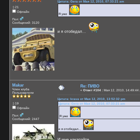
Цитата: Gera от Мая 12, 2010, 07:33:21 am
:) 21
Офлайн
Я уже
Пол:
Сообщений: 3120
и я отобедал...
Makar
Re: ПИВО
Член клуба
«
Ответ #104 :
Мая 12, 2010, 14:49:44
Пользователи
Цитата: krava от Мая 12, 2010, 13:52:32 pm
:) 19
Цитата: Gera от Мая 12, 2010, 07:33:21 am
Офлайн
Пол:
Я уже
Сообщений: 2447
и я отобедал...
И мне накапайте....