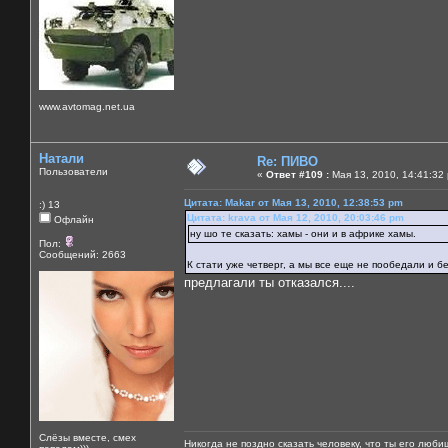
www.avtomag.net.ua
Натали
Re: ПИВО
Пользователи
«
Ответ #109 :
Мая 13, 2010, 14:41:32
Цитата: Makar от Мая 13, 2010, 12:38:53 pm
:) 13
Цитата: krava от Мая 12, 2010, 20:03:46 pm
Офлайн
ну шо те сказать: хамы - они и в африке хамы.
Пол:
Сообщений: 2663
К стати уже четверг, а мы все еще не пообедали и бе
предлагали ты отказался....
Слёзы вместе, смех
Никогда не поздно сказать человеку, что ты его люби