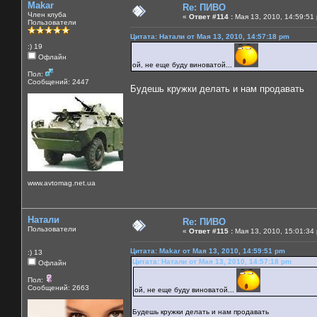
Makar
Re: ПИВО
Член клуба
«
Ответ #114 :
Мая 13, 2010, 14:59:51
Пользователи
Цитата: Натали от Мая 13, 2010, 14:57:18 pm
:) 19
Офлайн
ой, не еще буду виноватой...
Пол:
Сообщений: 2447
Будешь кружки делать и нам продавать
www.avtomag.net.ua
Натали
Re: ПИВО
Пользователи
«
Ответ #115 :
Мая 13, 2010, 15:01:34
Цитата: Makar от Мая 13, 2010, 14:59:51 pm
:) 13
Цитата: Натали от Мая 13, 2010, 14:57:18 pm
Офлайн
Пол:
Сообщений: 2663
ой, не еще буду виноватой...
Будешь кружки делать и нам продавать