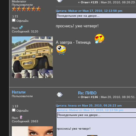
Moderator
«
Ответ #135 :
Мая 20, 2010, 08:26:23
Пользователи
Цитата: Makar от Мая 17, 2010, 12:13:58 pm
Понедельник уже на дворе...
:) 21
Офлайн
проснись! уже четверг!
Пол:
Сообщений: 3120
А завтра - Тяпница
Натали
Re: ПИВО
Пользователи
«
Ответ #136 :
Мая 20, 2010, 08:30:51
Цитата: krava от Мая 20, 2010, 08:26:23 am
:) 13
Цитата: Makar от Мая 17, 2010, 12:13:58 pm
Офлайн
Понедельник уже на дворе...
Пол:
Сообщений: 2663
проснись! уже четверг!