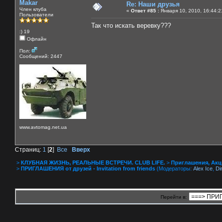
Makar
Re: Наши друзья
Член клуба
«
Ответ #85 :
Января 10, 2010, 16:44:2
Пользователи
Так что искать веревку???
:) 19
Офлайн
Пол:
Сообщений: 2447
www.avtomag.net.ua
Страниц:
1
[
2
]
Все
Вверх
>
КЛУБНАЯ ЖИЗНЬ, РЕАЛЬНЫЕ ВСТРЕЧИ. CLUB LIFE.
>
Приглашения, Акции 
>
ПРИГЛАШЕНИЯ от друзей - Invitation from friends
(Модераторы:
Alex Ice
,
Di
Перейти в: