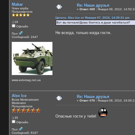
Makar
Re: Наши друзья
Член клуба
«
Ответ #69 :
Января 08, 2010, 14:50:3
Пользователи
Цитата: Alex Ice от Января 07, 2010, 14:39:31 pm
:) 19
Вот вы погнали!Дома боитесь в душе нагибаться?
Офлайн
Не всегда, только когда гости..
Пол:
Сообщений: 2447
www.avtomag.net.ua
Alex Ice
Re: Наши друзья
Всем Moderatoram
«
Ответ #70 :
Января 08, 2010, 19:06:1
Moderator
Пользователи
Опасные гости у тебя!
:) 35
Офлайн
Пол:
Сообщений: 8197