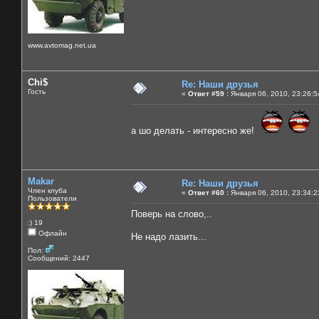
www.avtomag.net.ua
Chi$
Re: Наши друзья
Гость
«
Ответ #59 :
Января 06, 2010, 23:26:5
а шо делать - интересно же!
Makar
Re: Наши друзья
Член клуба
«
Ответ #60 :
Января 06, 2010, 23:34:2
Пользователи
Поверь на слово,..
:) 19
Офлайн
Не надо лазить...
Пол:
Сообщений: 2447