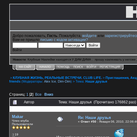
Добро пожаловать,
Гость
. Пожалуйста,
войдите
или
зарегистрируйтес
Вам не пришло
письмо с кодом активации?
Войти
Новости
: Клубные Наклейки находятся У ДИМ ДИМА . прошу наклеивать у негоже 
НА САЙТ
НАЧАЛО
ПОМОЩЬ
ПОИСК
ВОЙТИ
РЕГИСТРАЦИЯ
>
КЛУБНАЯ ЖИЗНЬ, РЕАЛЬНЫЕ ВСТРЕЧИ. CLUB LIFE.
>
Приглашения, Акции 
friends
(Модераторы:
Alex Ice
,
Dim-Dim
) > Тема:
Наши друзья
Страниц:
1
[
2
]
Все
Вниз
Автор
Тема: Наши друзья (Прочитано 176862 раз)
0 Пользователей и 5 Гостей смотрят эту тему.
Makar
Re: Наши друзья
Член клуба
«
Ответ #50 :
Января 06, 2010, 22:06:4
Пользователи
:) 19