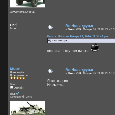
www.avtomag.net.ua
Chi$
Re: Наши друзья
Гость
«
Ответ #55 :
Января 06, 2010, 22:40:5
Цитата: Makar от Января 06, 2010, 22:34:44 pm
Ну и не смотри...
смотрел - нету там ничего.
Makar
Re: Наши друзья
Член клуба
«
Ответ #56 :
Января 06, 2010, 22:52:3
Пользователи
Я же говорил ...
:) 19
Не смотри...
Офлайн
Пол:
Сообщений: 2447