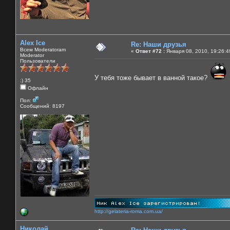
Alex Ice
Re: Наши друзья
Всем Moderatoram
«
Ответ #72 :
Января 08, 2010, 19:26:4
Moderator
Пользователи
У тебя тоже бывает в ванной такое?
:) 35
Офлайн
Пол:
Сообщений: 8197
http://gelateria-roma.com.ua/
Николай