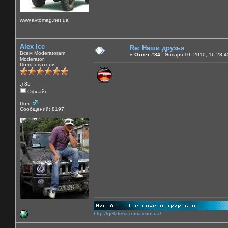
www.avtomag.net.ua
Alex Ice
Re: Наши друзья
Всем Moderatoram
«
Ответ #84 :
Января 10, 2010, 16:28:4
Moderator
Пользователи
:) 35
Офлайн
Пол:
Сообщений: 8197
http://gelateria-roma.com.ua/