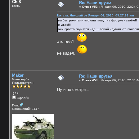
Chi$
Re: Наши друзья
Гость
«
Ответ #53 :
Января 06, 2010, 22:24:0
Цитата: Николай от Января 06, 2010, 09:27:36 am
вы бы прочитали что они пишут на форуме - своём!!
о ужас!!!
они просто глумятся над ... собой - думая что понося
это где?!
не видел.
Makar
Re: Наши друзья
Член клуба
«
Ответ #54 :
Января 06, 2010, 22:34:4
Пользователи
Ну и не смотри...
:) 19
Офлайн
Пол:
Сообщений: 2447