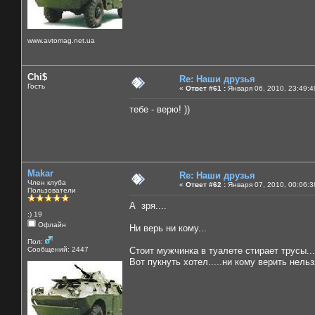
www.avtomag.net.ua
Chi$
Re: Наши друзья
Гость
«
Ответ #61 :
Января 06, 2010, 23:49:4
тебе - верю! ))
Makar
Re: Наши друзья
Член клуба
«
Ответ #62 :
Января 07, 2010, 00:06:3
Пользователи
А зря....
:) 19
Офлайн
Ни верь ни кому...
Пол:
Сообщений: 2447
Стоит мужчинка в туалете стирает трусы...
Вот пукнуть хотел.....ни кому верить нельзя