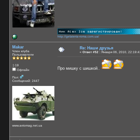
http://gelateria-roma.com.ua/
Makar
Re: Наши друзья
Член клуба
«
Ответ #52 :
Января 06, 2010, 22:19:4
Пользователи
:) 19
Про мишку с шишкой..
Офлайн
Пол:
Сообщений: 2447
www.avtomag.net.ua