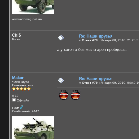
www.avtomag.net.ua
Chi$
Re: Наши друзья
Гость
«
Ответ #78 :
Января 08, 2010, 21:28:3
а у кого-то без мыла хрен пройдешь.
Makar
Re: Наши друзья
Член клуба
«
Ответ #79 :
Января 09, 2010, 04:49:1
Пользователи
:) 19
Офлайн
Пол:
Сообщений: 2447