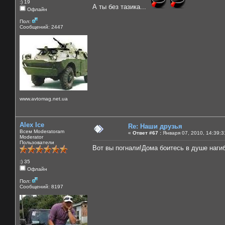
:) 19
А ты без тазика...
Офлайн
Пол:
Сообщений: 2447
www.avtomag.net.ua
Alex Ice
Re: Наши друзья
Всем Moderatoram
«
Ответ #67 :
Января 07, 2010, 14:39:3
Moderator
Пользователи
Вот вы погнали!Дома боитесь в душе наги
:) 35
Офлайн
Пол:
Сообщений: 8197