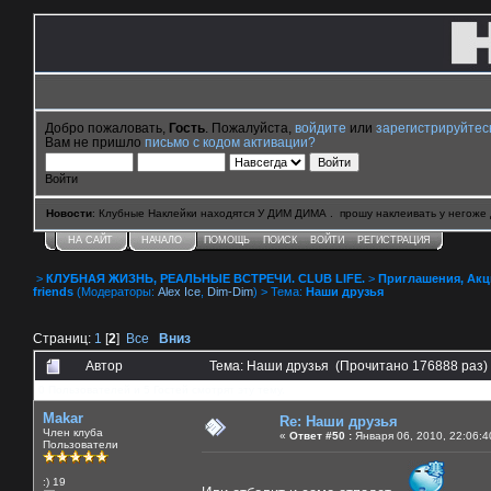
Добро пожаловать,
Гость
. Пожалуйста,
войдите
или
зарегистрируйтес
Вам не пришло
письмо с кодом активации?
Войти
Новости
: Клубные Наклейки находятся У ДИМ ДИМА . прошу наклеивать у негоже 
НА САЙТ
НАЧАЛО
ПОМОЩЬ
ПОИСК
ВОЙТИ
РЕГИСТРАЦИЯ
>
КЛУБНАЯ ЖИЗНЬ, РЕАЛЬНЫЕ ВСТРЕЧИ. CLUB LIFE.
>
Приглашения, Акции 
friends
(Модераторы:
Alex Ice
,
Dim-Dim
) > Тема:
Наши друзья
Страниц:
1
[
2
]
Все
Вниз
Автор
Тема: Наши друзья (Прочитано 176888 раз)
0 Пользователей и 5 Гостей смотрят эту тему.
Makar
Re: Наши друзья
Член клуба
«
Ответ #50 :
Января 06, 2010, 22:06:4
Пользователи
:) 19