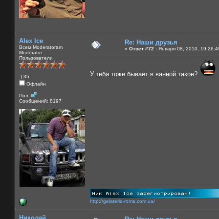
Alex Ice
Re: Наши друзья
Всем Moderatoram
«
Ответ #72 :
Января 08, 2010, 19:26:4
Moderator
Пользователи
У тебя тоже бывает в ванной такое?
:) 35
Офлайн
Пол:
Сообщений: 8197
http://gelateria-roma.com.ua/
Николай