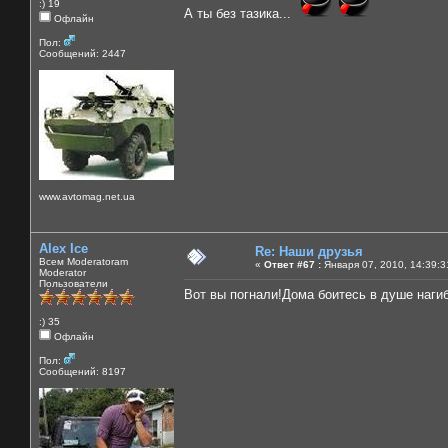
:) 19
А ты без тазика...
Офлайн
Пол:
Сообщений: 2447
www.avtomag.net.ua
Alex Ice
Re: Наши друзья
Всем Moderatoram
«
Ответ #67 :
Января 07, 2010, 14:39:3
Moderator
Пользователи
Вот вы погнали!Дома боитесь в душе наги
:) 35
Офлайн
Пол:
Сообщений: 8197