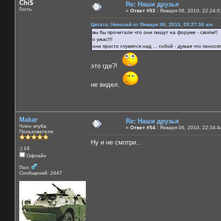
Chi$
Re: Наши друзья
Гость
«
Ответ #53 :
Января 06, 2010, 22:24:0
Цитата: Николай от Января 06, 2010, 09:27:36 am
вы бы прочитали что они пишут на форуме - своём!!
о ужас!!!
они просто глумятся над ... собой - думая что понося
это где?!
не видел.
Makar
Re: Наши друзья
Член клуба
«
Ответ #54 :
Января 06, 2010, 22:34:4
Пользователи
Ну и не смотри...
:) 19
Офлайн
Пол:
Сообщений: 2447