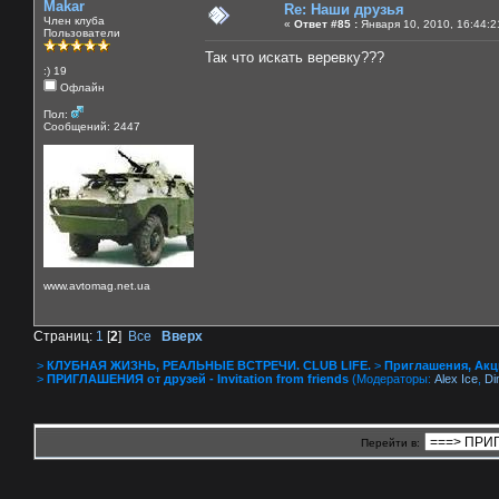
Makar
Re: Наши друзья
Член клуба
«
Ответ #85 :
Января 10, 2010, 16:44:2
Пользователи
Так что искать веревку???
:) 19
Офлайн
Пол:
Сообщений: 2447
www.avtomag.net.ua
Страниц:
1
[
2
]
Все
Вверх
>
КЛУБНАЯ ЖИЗНЬ, РЕАЛЬНЫЕ ВСТРЕЧИ. CLUB LIFE.
>
Приглашения, Акции 
>
ПРИГЛАШЕНИЯ от друзей - Invitation from friends
(Модераторы:
Alex Ice
,
Di
Перейти в: