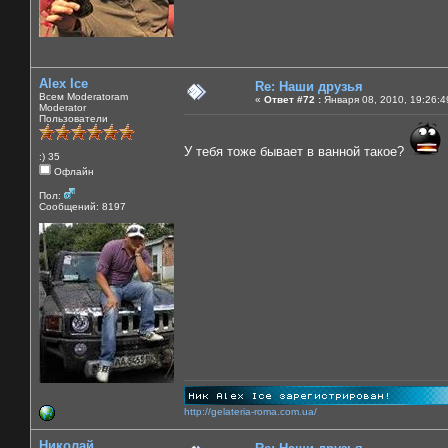
Alex Ice
Re: Наши друзья
Всем Moderatoram
«
Ответ #72 :
Января 08, 2010, 19:26:4
Moderator
Пользователи
У тебя тоже бывает в ванной такое?
:) 35
Офлайн
Пол:
Сообщений: 8197
http://gelateria-roma.com.ua/
Николай