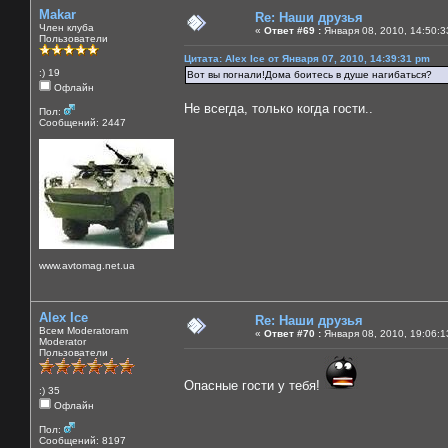
Makar
Re: Наши друзья
Член клуба
«
Ответ #69 :
Января 08, 2010, 14:50:3
Пользователи
Цитата: Alex Ice от Января 07, 2010, 14:39:31 pm
:) 19
Вот вы погнали!Дома боитесь в душе нагибаться?
Офлайн
Не всегда, только когда гости..
Пол:
Сообщений: 2447
www.avtomag.net.ua
Alex Ice
Re: Наши друзья
Всем Moderatoram
«
Ответ #70 :
Января 08, 2010, 19:06:1
Moderator
Пользователи
Опасные гости у тебя!
:) 35
Офлайн
Пол:
Сообщений: 8197