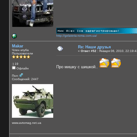
http://gelateria-roma.com.ua/
Makar
Re: Наши друзья
Член клуба
«
Ответ #52 :
Января 06, 2010, 22:19:4
Пользователи
:) 19
Про мишку с шишкой..
Офлайн
Пол:
Сообщений: 2447
www.avtomag.net.ua