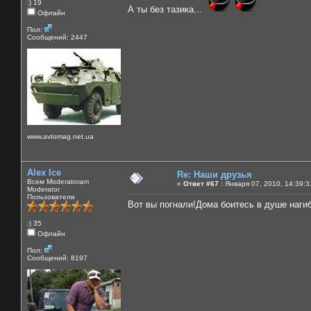
:) 19
А ты без тазика...
Офлайн
Пол:
Сообщений: 2447
www.avtomag.net.ua
Alex Ice
Re: Наши друзья
Всем Moderatoram
«
Ответ #67 :
Января 07, 2010, 14:39:3
Moderator
Пользователи
Вот вы погнали!Дома боитесь в душе наги
:) 35
Офлайн
Пол:
Сообщений: 8197