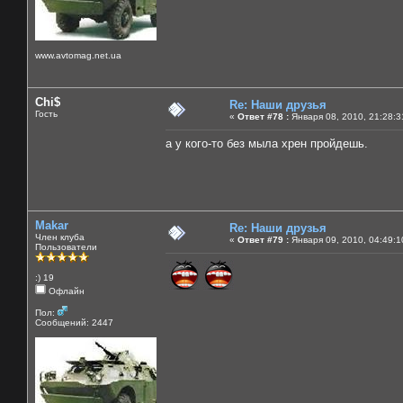
www.avtomag.net.ua
Chi$
Re: Наши друзья
Гость
«
Ответ #78 :
Января 08, 2010, 21:28:3
а у кого-то без мыла хрен пройдешь.
Makar
Re: Наши друзья
Член клуба
«
Ответ #79 :
Января 09, 2010, 04:49:1
Пользователи
:) 19
Офлайн
Пол:
Сообщений: 2447