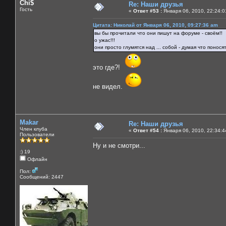
Chi$
Re: Наши друзья
Гость
«
Ответ #53 :
Января 06, 2010, 22:24:0
Цитата: Николай от Января 06, 2010, 09:27:36 am
вы бы прочитали что они пишут на форуме - своём!!
о ужас!!!
они просто глумятся над ... собой - думая что понося
это где?!
не видел.
Makar
Re: Наши друзья
Член клуба
«
Ответ #54 :
Января 06, 2010, 22:34:4
Пользователи
Ну и не смотри...
:) 19
Офлайн
Пол:
Сообщений: 2447