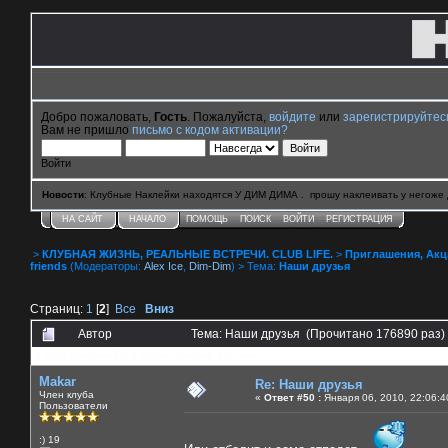
Добро пожаловать,
Гость
. Пожалуйста,
войдите
или
зарегистрируйтес
Вам не пришло
письмо с кодом активации?
Войти
Новости
: Клубные Наклейки находятся У ДИМ ДИМА . прошу наклеивать у негоже 
НА САЙТ
НАЧАЛО
ПОМОЩЬ
ПОИСК
ВОЙТИ
РЕГИСТРАЦИЯ
>
КЛУБНАЯ ЖИЗНЬ, РЕАЛЬНЫЕ ВСТРЕЧИ. CLUB LIFE.
>
Приглашения, Акции 
friends
(Модераторы:
Alex Ice
,
Dim-Dim
) > Тема:
Наши друзья
Страниц:
1
[
2
]
Все
Вниз
Автор
Тема: Наши друзья (Прочитано 176890 раз)
0 Пользователей и 6 Гостей смотрят эту тему.
Makar
Re: Наши друзья
Член клуба
«
Ответ #50 :
Января 06, 2010, 22:06:4
Пользователи
:) 19