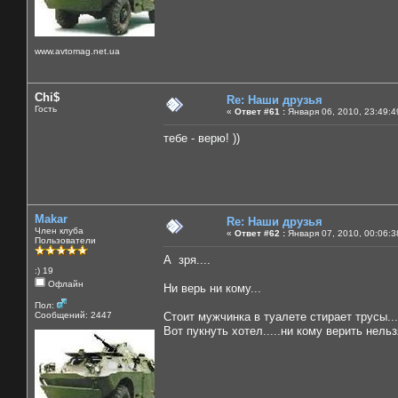
www.avtomag.net.ua
Chi$
Re: Наши друзья
Гость
«
Ответ #61 :
Января 06, 2010, 23:49:4
тебе - верю! ))
Makar
Re: Наши друзья
Член клуба
«
Ответ #62 :
Января 07, 2010, 00:06:3
Пользователи
А зря....
:) 19
Офлайн
Ни верь ни кому...
Пол:
Сообщений: 2447
Стоит мужчинка в туалете стирает трусы...
Вот пукнуть хотел.....ни кому верить нельзя