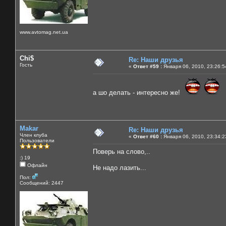
www.avtomag.net.ua
Chi$
Re: Наши друзья
Гость
«
Ответ #59 :
Января 06, 2010, 23:26:5
а шо делать - интересно же!
Makar
Re: Наши друзья
Член клуба
«
Ответ #60 :
Января 06, 2010, 23:34:2
Пользователи
Поверь на слово,..
:) 19
Офлайн
Не надо лазить...
Пол:
Сообщений: 2447