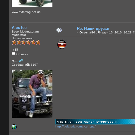
www.avtomag.net.ua
Alex Ice
Re: Наши друзья
Всем Moderatoram
«
Ответ #84 :
Января 10, 2010, 16:28:4
Moderator
Пользователи
:) 35
Офлайн
Пол:
Сообщений: 8197
http://gelateria-roma.com.ua/