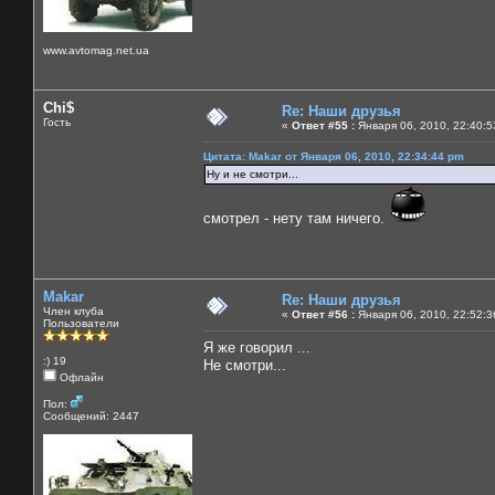
www.avtomag.net.ua
Chi$
Re: Наши друзья
Гость
«
Ответ #55 :
Января 06, 2010, 22:40:5
Цитата: Makar от Января 06, 2010, 22:34:44 pm
Ну и не смотри...
смотрел - нету там ничего.
Makar
Re: Наши друзья
Член клуба
«
Ответ #56 :
Января 06, 2010, 22:52:3
Пользователи
Я же говорил ...
:) 19
Не смотри...
Офлайн
Пол:
Сообщений: 2447