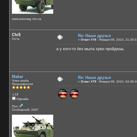
www.avtomag.net.ua
Chi$
Re: Наши друзья
Гость
«
Ответ #78 :
Января 08, 2010, 21:28:3
а у кого-то без мыла хрен пройдешь.
Makar
Re: Наши друзья
Член клуба
«
Ответ #79 :
Января 09, 2010, 04:49:1
Пользователи
:) 19
Офлайн
Пол:
Сообщений: 2447