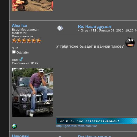
Alex Ice
Re: Наши друзья
Всем Moderatoram
«
Ответ #72 :
Января 08, 2010, 19:26:4
Moderator
Пользователи
У тебя тоже бывает в ванной такое?
:) 35
Офлайн
Пол:
Сообщений: 8197
http://gelateria-roma.com.ua/
Николай