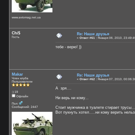
www.avtomag.net.ua
Chi$
Re: Наши друзья
Гость
«
Ответ #61 :
Января 06, 2010, 23:49:4
тебе - верю! ))
Makar
Re: Наши друзья
Член клуба
«
Ответ #62 :
Января 07, 2010, 00:06:3
Пользователи
А зря....
:) 19
Офлайн
Ни верь ни кому...
Пол:
Сообщений: 2447
Стоит мужчинка в туалете стирает трусы...
Вот пукнуть хотел.....ни кому верить нельзя