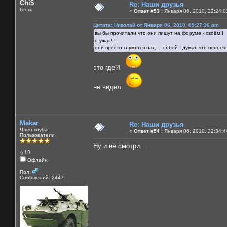
Chi$
Re: Наши друзья
Гость
«
Ответ #53 :
Января 06, 2010, 22:24:0
Цитата: Николай от Января 06, 2010, 09:27:36 am
вы бы прочитали что они пишут на форуме - своём!!
о ужас!!!
они просто глумятся над ... собой - думая что понося
это где?!
не видел.
Makar
Re: Наши друзья
Член клуба
«
Ответ #54 :
Января 06, 2010, 22:34:4
Пользователи
Ну и не смотри...
:) 19
Офлайн
Пол:
Сообщений: 2447