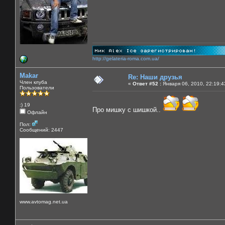
http://gelateria-roma.com.ua/
Makar
Re: Наши друзья
Член клуба
«
Ответ #52 :
Января 06, 2010, 22:19:4
Пользователи
:) 19
Про мишку с шишкой..
Офлайн
Пол:
Сообщений: 2447
www.avtomag.net.ua