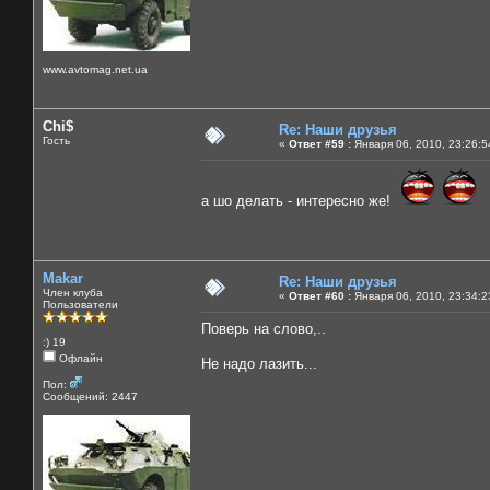
www.avtomag.net.ua
Chi$
Re: Наши друзья
Гость
«
Ответ #59 :
Января 06, 2010, 23:26:5
а шо делать - интересно же!
Makar
Re: Наши друзья
Член клуба
«
Ответ #60 :
Января 06, 2010, 23:34:2
Пользователи
Поверь на слово,..
:) 19
Офлайн
Не надо лазить...
Пол:
Сообщений: 2447