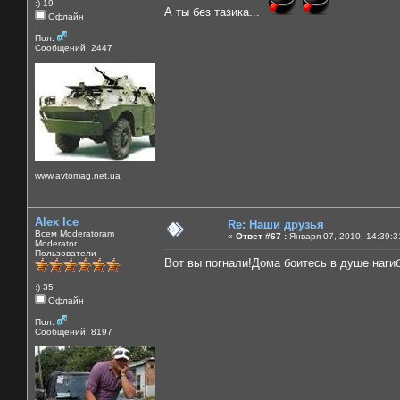
:) 19
А ты без тазика...
Офлайн
Пол:
Сообщений: 2447
www.avtomag.net.ua
Alex Ice
Re: Наши друзья
Всем Moderatoram
«
Ответ #67 :
Января 07, 2010, 14:39:3
Moderator
Пользователи
Вот вы погнали!Дома боитесь в душе наги
:) 35
Офлайн
Пол:
Сообщений: 8197