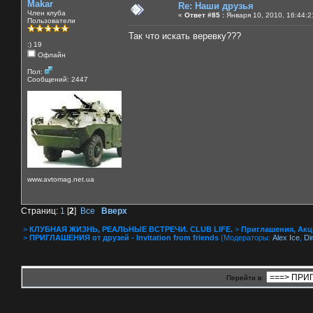
Makar
Re: Наши друзья
Член клуба
«
Ответ #85 :
Января 10, 2010, 16:44:2
Пользователи
Так что искать веревку???
:) 19
Офлайн
Пол:
Сообщений: 2447
www.avtomag.net.ua
Страниц:
1
[
2
]
Все
Вверх
>
КЛУБНАЯ ЖИЗНЬ, РЕАЛЬНЫЕ ВСТРЕЧИ. CLUB LIFE.
>
Приглашения, Акции 
>
ПРИГЛАШЕНИЯ от друзей - Invitation from friends
(Модераторы:
Alex Ice
,
Di
Перейти в: