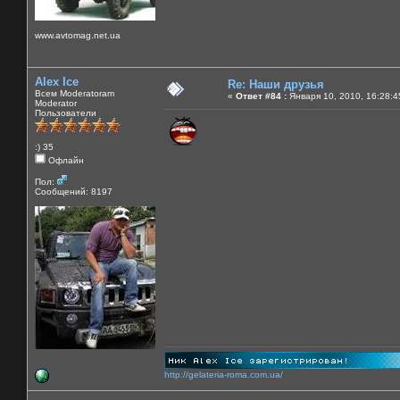
www.avtomag.net.ua
Alex Ice
Re: Наши друзья
Всем Moderatoram
«
Ответ #84 :
Января 10, 2010, 16:28:4
Moderator
Пользователи
:) 35
Офлайн
Пол:
Сообщений: 8197
http://gelateria-roma.com.ua/