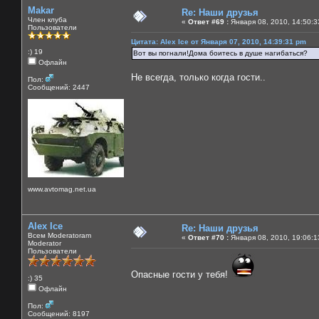
Makar
Re: Наши друзья
Член клуба
«
Ответ #69 :
Января 08, 2010, 14:50:3
Пользователи
Цитата: Alex Ice от Января 07, 2010, 14:39:31 pm
:) 19
Вот вы погнали!Дома боитесь в душе нагибаться?
Офлайн
Не всегда, только когда гости..
Пол:
Сообщений: 2447
www.avtomag.net.ua
Alex Ice
Re: Наши друзья
Всем Moderatoram
«
Ответ #70 :
Января 08, 2010, 19:06:1
Moderator
Пользователи
Опасные гости у тебя!
:) 35
Офлайн
Пол:
Сообщений: 8197