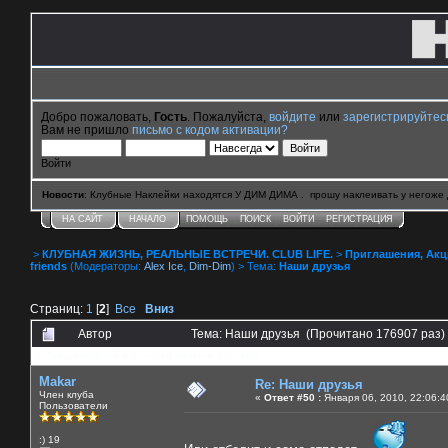
Добро пожаловать,
Гость
. Пожалуйста,
войдите
или
зарегистрируйтес
Вам не пришло
письмо с кодом активации?
Войти
Новости
: Клубные Наклейки находятся У ДИМ ДИМА . прошу наклеивать у негоже 
НА САЙТ
НАЧАЛО
ПОМОЩЬ
ПОИСК
ВОЙТИ
РЕГИСТРАЦИЯ
>
КЛУБНАЯ ЖИЗНЬ, РЕАЛЬНЫЕ ВСТРЕЧИ. CLUB LIFE.
>
Приглашения, Акции 
friends
(Модераторы:
Alex Ice
,
Dim-Dim
) > Тема:
Наши друзья
Страниц:
1
[
2
]
Все
Вниз
Автор
Тема: Наши друзья (Прочитано 176907 раз)
0 Пользователей и 8 Гостей смотрят эту тему.
Makar
Re: Наши друзья
Член клуба
«
Ответ #50 :
Января 06, 2010, 22:06:4
Пользователи
:) 19