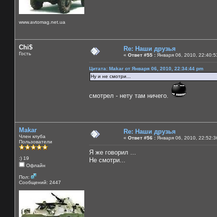
www.avtomag.net.ua
Chi$
Re: Наши друзья
Гость
«
Ответ #55 :
Января 06, 2010, 22:40:5
Цитата: Makar от Января 06, 2010, 22:34:44 pm
Ну и не смотри...
смотрел - нету там ничего.
Makar
Re: Наши друзья
Член клуба
«
Ответ #56 :
Января 06, 2010, 22:52:3
Пользователи
Я же говорил ...
:) 19
Не смотри...
Офлайн
Пол:
Сообщений: 2447