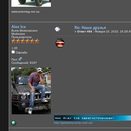
www.avtomag.net.ua
Alex Ice
Re: Наши друзья
Всем Moderatoram
«
Ответ #84 :
Января 10, 2010, 16:28:4
Moderator
Пользователи
:) 35
Офлайн
Пол:
Сообщений: 8197
http://gelateria-roma.com.ua/