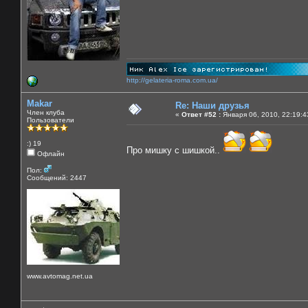
http://gelateria-roma.com.ua/
Makar
Re: Наши друзья
Член клуба
«
Ответ #52 :
Января 06, 2010, 22:19:4
Пользователи
:) 19
Про мишку с шишкой..
Офлайн
Пол:
Сообщений: 2447
www.avtomag.net.ua