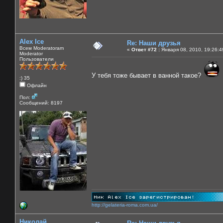
Alex Ice
Re: Наши друзья
Всем Moderatoram
«
Ответ #72 :
Января 08, 2010, 19:26:4
Moderator
Пользователи
У тебя тоже бывает в ванной такое?
:) 35
Офлайн
Пол:
Сообщений: 8197
http://gelateria-roma.com.ua/
Николай