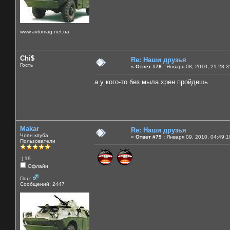
www.avtomag.net.ua
Chi$
Re: Наши друзья
Гость
«
Ответ #78 :
Января 08, 2010, 21:28:3
а у кого-то без мыла хрен пройдешь.
Makar
Re: Наши друзья
Член клуба
«
Ответ #79 :
Января 09, 2010, 04:49:1
Пользователи
:) 19
Офлайн
Пол:
Сообщений: 2447