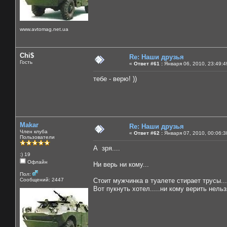
www.avtomag.net.ua
Chi$
Re: Наши друзья
Гость
«
Ответ #61 :
Января 06, 2010, 23:49:4
тебе - верю! ))
Makar
Re: Наши друзья
Член клуба
«
Ответ #62 :
Января 07, 2010, 00:06:3
Пользователи
А зря....
:) 19
Офлайн
Ни верь ни кому...
Пол:
Сообщений: 2447
Стоит мужчинка в туалете стирает трусы...
Вот пукнуть хотел.....ни кому верить нельзя