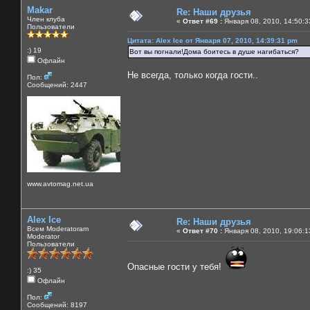
Makar
Re: Наши друзья
Член клуба
«
Ответ #69 :
Января 08, 2010, 14:50:3
Пользователи
Цитата: Alex Ice от Января 07, 2010, 14:39:31 pm
:) 19
Вот вы погнали!Дома боитесь в душе нагибаться?
Офлайн
Не всегда, только когда гости..
Пол:
Сообщений: 2447
www.avtomag.net.ua
Alex Ice
Re: Наши друзья
Всем Moderatoram
«
Ответ #70 :
Января 08, 2010, 19:06:1
Moderator
Пользователи
Опасные гости у тебя!
:) 35
Офлайн
Пол:
Сообщений: 8197