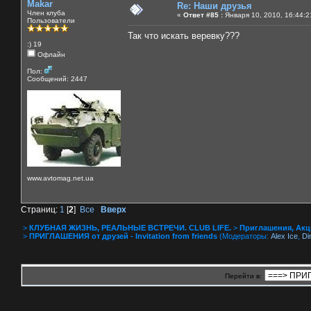
Makar
Re: Наши друзья
Член клуба
«
Ответ #85 :
Января 10, 2010, 16:44:2
Пользователи
Так что искать веревку???
:) 19
Офлайн
Пол:
Сообщений: 2447
www.avtomag.net.ua
Страниц:
1
[
2
]
Все
Вверх
>
КЛУБНАЯ ЖИЗНЬ, РЕАЛЬНЫЕ ВСТРЕЧИ. CLUB LIFE.
>
Приглашения, Акции 
>
ПРИГЛАШЕНИЯ от друзей - Invitation from friends
(Модераторы:
Alex Ice
,
Di
Перейти в: