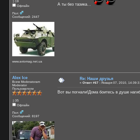
:) 19
А ты без тазика...
Офлайн
Пол:
Сообщений: 2447
www.avtomag.net.ua
Alex Ice
Re: Наши друзья
Всем Moderatoram
«
Ответ #67 :
Января 07, 2010, 14:39:3
Moderator
Пользователи
Вот вы погнали!Дома боитесь в душе наги
:) 35
Офлайн
Пол:
Сообщений: 8197