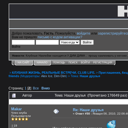
Добро пожаловать,
Гость
. Пожалуйста,
войдите
или
зарегистрируйтес
Вам не пришло
письмо с кодом активации?
Войти
Новости
: Клубные Наклейки находятся У ДИМ ДИМА . прошу наклеивать у негоже 
НА САЙТ
НАЧАЛО
ПОМОЩЬ
ПОИСК
ВОЙТИ
РЕГИСТРАЦИЯ
>
КЛУБНАЯ ЖИЗНЬ, РЕАЛЬНЫЕ ВСТРЕЧИ. CLUB LIFE.
>
Приглашения, Акции 
friends
(Модераторы:
Alex Ice
,
Dim-Dim
) > Тема:
Наши друзья
Страниц:
1
[
2
]
Все
Вниз
Автор
Тема: Наши друзья (Прочитано 176649 раз)
0 Пользователей и 6 Гостей смотрят эту тему.
Makar
Re: Наши друзья
Член клуба
«
Ответ #50 :
Января 06, 2010, 22:06:4
Пользователи
:) 19