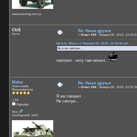
www.avtomag.net.ua
Chi$
Re: Наши друзья
Гость
«
Ответ #55 :
Января 06, 2010, 22:40:5
Цитата: Makar от Января 06, 2010, 22:34:44 pm
Ну и не смотри...
смотрел - нету там ничего.
Makar
Re: Наши друзья
Член клуба
«
Ответ #56 :
Января 06, 2010, 22:52:3
Пользователи
Я же говорил ...
:) 19
Не смотри...
Офлайн
Пол:
Сообщений: 2447