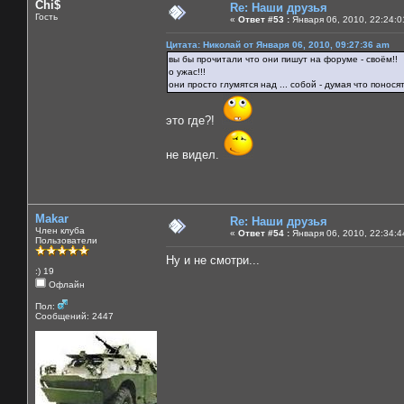
Chi$
Re: Наши друзья
Гость
«
Ответ #53 :
Января 06, 2010, 22:24:0
Цитата: Николай от Января 06, 2010, 09:27:36 am
вы бы прочитали что они пишут на форуме - своём!!
о ужас!!!
они просто глумятся над ... собой - думая что понося
это где?!
не видел.
Makar
Re: Наши друзья
Член клуба
«
Ответ #54 :
Января 06, 2010, 22:34:4
Пользователи
Ну и не смотри...
:) 19
Офлайн
Пол:
Сообщений: 2447