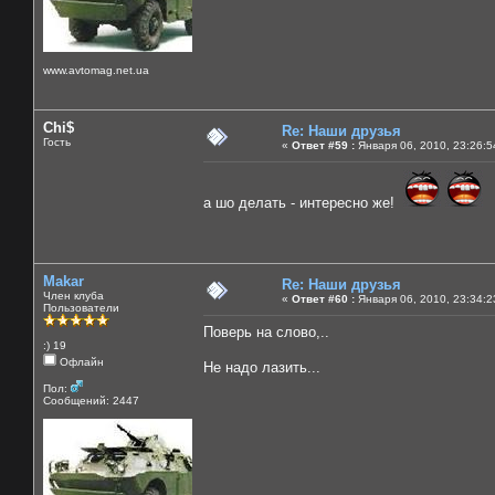
www.avtomag.net.ua
Chi$
Re: Наши друзья
Гость
«
Ответ #59 :
Января 06, 2010, 23:26:5
а шо делать - интересно же!
Makar
Re: Наши друзья
Член клуба
«
Ответ #60 :
Января 06, 2010, 23:34:2
Пользователи
Поверь на слово,..
:) 19
Офлайн
Не надо лазить...
Пол:
Сообщений: 2447